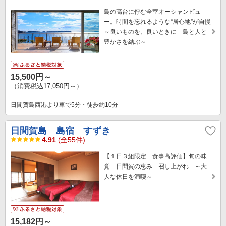
島の高台に佇む全室オーシャンビュ
ー。時間を忘れるような“居心地”が自慢
～良いものを、良いときに 島と人と
豊かさを結ぶ～
15,500円～
（消費税込17,050円～）
日間賀島西港より車で5分・徒歩約10分
日間賀島 島宿 すずき
4.91
(全55件)
【１日３組限定 食事高評価】旬の味
覚 日間賀の恵み 召し上がれ ～大
人な休日を満喫～
15,182円～