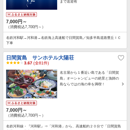
まで送迎有
7,000円～
（消費税込7,700円～）
名鉄河和駅→河和港→名鉄海上高速船で日間賀島／知多半島道路豊丘ＩＣ
下車
日間賀島 サンホテル大陽荘
3.67
(全81件)
名古屋から１番近い島である「日間賀
島」オーシャンビューの絶景と漁師の
島ならではの海の幸を満喫！
7,000円～
（消費税込7,700円～）
名鉄河和線・『河和駅』⇒「河和港」から、高速船約２０分で「日間賀島