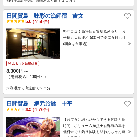
知多半島の先端、師崎港より船で１０分！
日間賀島 味彩の漁師宿 吉文
5.0
(全58件)
料理口コミ高評価☆貸切風呂あり！お
子様も大歓迎♪1,500円で部屋食対応可
(朝食は食事処)
8,300円～
（消費税込9,130円～）
河和港から高速船で２５分
日間賀島 網元旅館 中平
3.5
(全76件)
【部屋食】網元だからできる体験と島
時間！ボリューム満点★新鮮海の幸を
低料金で！釣り体験も◎わんちゃん連