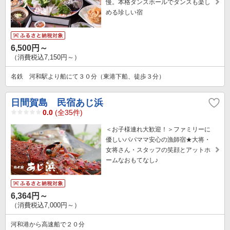
慢。本格ダンスホールでダンスも楽し
める珍しい宿
6,500円～
（消費税込7,150円～）
名鉄 河和駅より船にて３０分（東港下船、徒歩３分）
日間賀島 民宿あじ浜
0.0
(全35件)
＜お子様連れ大歓迎！＞ファミリーに
優しいパパママ安心の漁師宿★大将・
女将さん・スタッフの笑顔とアットホ
ームなおもてなし♪
6,364円～
（消費税込7,000円～）
河和港から高速船で２０分