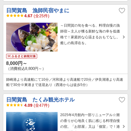
日間賀島 漁師民宿やまに
4.67
(全25件)
～日間賀の旬を食べる、料理自慢の漁
師宿～主人が獲る新鮮な海の幸を低価
格で！家庭的な心温まるおもてなし。
癒しの島滞在を。
8,000円～
（消費税込8,800円～）
師崎港より高速船にて10分／河和港より高速船で20分／伊良湖港より高速
船で30分※東港まで送迎あり（西港からは徒歩5分）
日間賀島 たくみ観光ホテル
4.09
(全47件)
2025年4月館内一部リニューアル☆潮
の香りが心地良く肌に感じる料理自慢
の宿。「お部屋」又は「個室」で！港