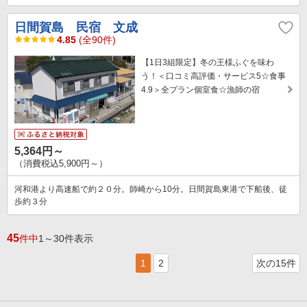
日間賀島 民宿 文成
4.85
(全90件)
【1日3組限定】冬の王様ふぐを味わ
う！＜口コミ高評価・サービス5☆食事
4.9＞全プラン個室食☆漁師の宿
5,364円～
（消費税込5,900円～）
河和港より高速船で約２０分。師崎から10分。日間賀島東港で下船後、徒
歩約３分
45
件中
1～30件表示
1
2
次の15件