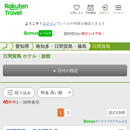
お気に入り
予約確認
ログイン
メニュー
全国
全国
愛知県
南知多・日間賀島・篠島
日間賀島
日間賀島 ホテル・旅館
日付の指定
絞り込み
45
件中
1～30件表示
1
2
次の15件
ボーナスプログラムとは