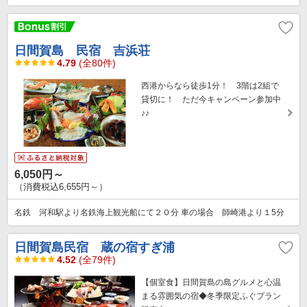
日間賀島 民宿 吉浜荘
4.79
(全80件)
西港からなら徒歩1分！ 3階は2組で
貸切に！ ただ今キャンペーン参加中
♪♪
6,050円～
（消費税込6,655円～）
名鉄 河和駅より名鉄海上観光船にて２０分 車の場合 師崎港より１5分
日間賀島民宿 蔵の宿すぎ浦
4.52
(全79件)
【個室食】日間賀島の島グルメと心温
まる雰囲気の宿◆冬季限定ふぐプラン