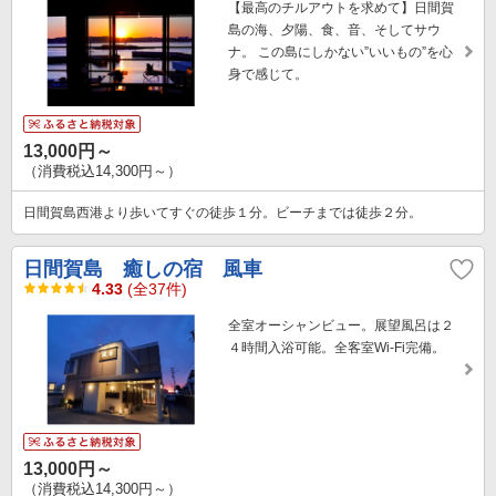
【最高のチルアウトを求めて】日間賀
島の海、夕陽、食、音、そしてサウ
ナ。 この島にしかない”いいもの”を心
身で感じて。
13,000円～
（消費税込14,300円～）
日間賀島西港より歩いてすぐの徒歩１分。ビーチまでは徒歩２分。
日間賀島 癒しの宿 風車
4.33
(全37件)
全室オーシャンビュー。展望風呂は２
４時間入浴可能。全客室Wi-Fi完備。
13,000円～
（消費税込14,300円～）