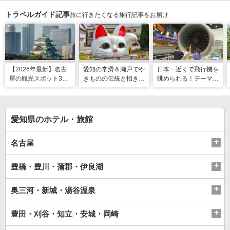
トラベルガイド記事
旅に行きたくなる旅行記事をお届け
【2026年最新】名古
愛知の常滑＆瀬戸でや
日本一近くで飛行機を
屋の観光スポット34
きものの伝統と招き猫
眺められる！テーマパ
選と名物グルメ！家族
の世界へ。歩いて触れ
ークのような中部国際
で楽しめるレジャー施
て楽しむ開運旅
空港セントレア空港！
設や絶景スポットまで
愛知県のホテル・旅館
名古屋
豊橋・豊川・蒲郡・伊良湖
奥三河・新城・湯谷温泉
豊田・刈谷・知立・安城・岡崎