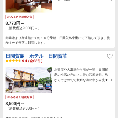
8,773円～
（消費税込9,650円～）
師崎港より高速船にて約１０分乗船、日間賀島東港にて下船して頂き、徒
歩４分で当宿に到着します。
日間賀島 ホテル 日間賀荘
4.4
(全68件)
お部屋や大浴場から海が一望！日間賀
島の小高い丘の上に佇む和風旅館。島
ならではの旬で新鮮な海の幸が自慢★
8,500円～
（消費税込9,350円～）