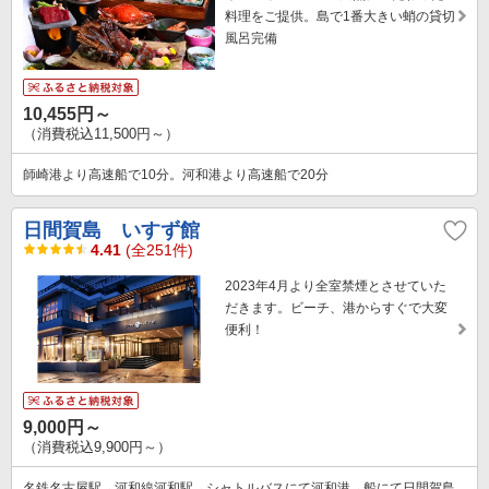
料理をご提供。島で1番大きい蛸の貸切
風呂完備
10,455円～
（消費税込11,500円～）
師崎港より高速船で10分。河和港より高速船で20分
日間賀島 いすず館
4.41
(全251件)
2023年4月より全室禁煙とさせていた
だきます。ビーチ、港からすぐで大変
便利！
9,000円～
（消費税込9,900円～）
名鉄名古屋駅→河和線河和駅→シャトルバスにて河和港→船にて日間賀島