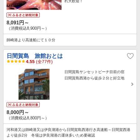
れ大歓迎！
8,091円～
（消費税込8,900円～）
師崎港より高速船にて１０分
日間賀島 旅館おとは
4.55
(全77件)
日間賀島サンセットビーチ目前の宿
日間賀島西港から徒歩２分と好立地
8,000円～
（消費税込8,800円～）
河和港又は師崎港又は伊良湖港から日間賀島西港行き高速船～日間賀西港
より徒歩2分 冬場は伊良湖港の運休多いため要確認