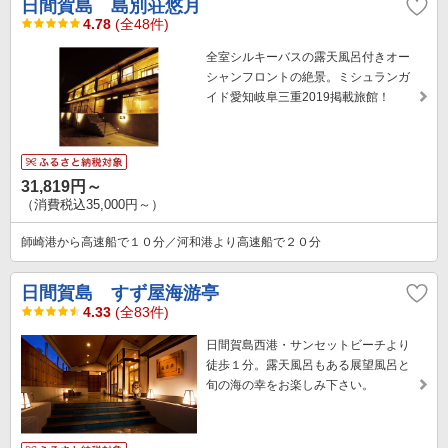
日間賀島 島別荘悠月
4.78
(全48件)
全室シルキーバスの露天風呂付きオー
シャンフロントの絶景。ミシュランガ
イド愛知岐阜三重2019掲載旅館！
31,819円～
（消費税込35,000円～）
師崎港から高速船で１０分／河和港より高速船で２０分
日間賀島 すず屋海游亭
4.33
(全83件)
日間賀島西港・サンセットビーチより
徒歩１分。露天風呂もある展望風呂と
旬の海の幸をお楽しみ下さい。