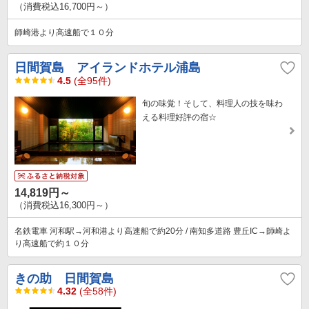
（消費税込16,700円～）
師崎港より高速船で１０分
日間賀島 アイランドホテル浦島
4.5
(全95件)
旬の味覚！そして、料理人の技を味わ
える料理好評の宿☆
14,819円～
（消費税込16,300円～）
名鉄電車 河和駅→河和港より高速船で約20分 / 南知多道路 豊丘IC→師崎よ
り高速船で約１０分
きの助 日間賀島
4.32
(全58件)