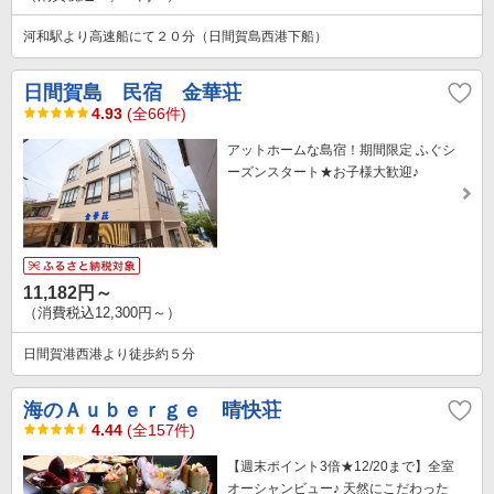
河和駅より高速船にて２０分（日間賀島西港下船）
日間賀島 民宿 金華荘
4.93
(全66件)
アットホームな島宿！期間限定 ふぐシ
ーズンスタート★お子様大歓迎♪
11,182円～
（消費税込12,300円～）
日間賀港西港より徒歩約５分
海のＡｕｂｅｒｇｅ 晴快荘
4.44
(全157件)
【週末ポイント3倍★12/20まで】全室
オーシャンビュー♪ 天然にこだわった