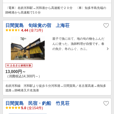
〈電車〉名鉄河和駅→河和港から高速船で２０分 〈車〉知多半島先端の
師崎港から高速船で1０分
日間賀島 旬味覚の宿 上海荘
4.44
(全71件)
親子で漁に出て、地の旬の物をふんだ
んに使った、漁師料理が自慢です。春
の魚介、冬のふぐ、カニ。
13,000円～
（消費税込14,300円～）
名鉄河和線 河和駅より徒歩５分河和港→日間賀島／名古屋高速→南知多
道路→師崎港又片名漁港
日間賀島 民宿・釣船 竹見荘
5.0
(全154件)