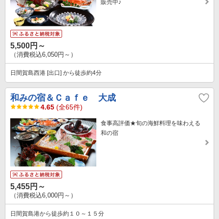
販売中♪
5,500円～
（消費税込6,050円～）
日間賀島西港 [出口] から徒歩約4分
和みの宿＆Ｃａｆｅ 大成
4.65
(全65件)
食事高評価★旬の海鮮料理を味わえる
和の宿
5,455円～
（消費税込6,000円～）
日間賀島港から徒歩約１０～１５分