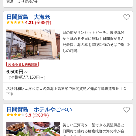
東港」より徒歩7分
日間賀島 大海老
4.21
(全89件)
目の前がサンセットビーチ。展望風呂
から眺める夕日に感動！日間賀が育ん
だ豪快。海の幸を満喫◎海のそばで癒
しの時間。
6,500円～
（消費税込7,150円～）
名鉄河和駅→河和港→名鉄海上高速船で日間賀島／知多半島道路豊丘ＩＣ
下車
日間賀島 ホテルやごべい
3.9
(全60件)
美しい三河湾を一望できる展望風呂と
日間賀で捕れる鮮度抜群の海の幸が自