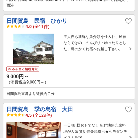
西港
日間賀島 民宿 ひかり
4.0
(全11件)
主人自ら新鮮な魚介類を仕入れ、民宿
ならではの、のんびり・ゆったりとし
た、島のかくれ宿へお越し下さい。
9,000円～
（消費税込9,900円～）
日間賀島東港より徒歩約７分
日間賀島 季の島宿 大田
4.5
(全129件)
一日4組様おもてなし 新鮮地魚会席料
理が人気 貸切信楽焼風呂★和モダンテ
イスト島宿