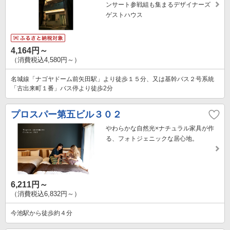
ンサート参戦組も集まるデザイナーズ
ゲストハウス
4,164円～
（消費税込4,580円～）
名城線「ナゴヤドーム前矢田駅」より徒歩１５分、又は基幹バス２号系統
「古出来町１番」バス停より徒歩2分
プロスパー第五ビル３０２
やわらかな自然光×ナチュラル家具が作
る、フォトジェニックな居心地。
6,211円～
（消費税込6,832円～）
今池駅から徒歩約４分