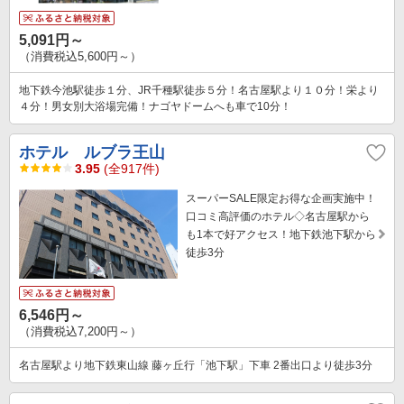
5,091円～
（消費税込5,600円～）
地下鉄今池駅徒歩１分、JR千種駅徒歩５分！名古屋駅より１０分！栄より
４分！男女別大浴場完備！ナゴヤドームへも車で10分！
ホテル ルブラ王山
3.95
(全917件)
スーパーSALE限定お得な企画実施中！
口コミ高評価のホテル◇名古屋駅から
も1本で好アクセス！地下鉄池下駅から
徒歩3分
6,546円～
（消費税込7,200円～）
名古屋駅より地下鉄東山線 藤ヶ丘行「池下駅」下車 2番出口より徒歩3分