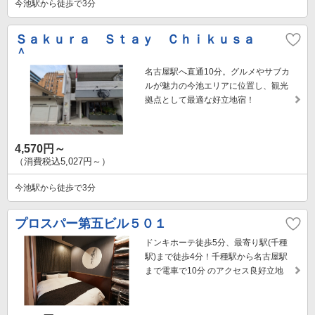
今池駅から徒歩で3分
Ｓａｋｕｒａ Ｓｔａｙ Ｃｈｉｋｕｓａ
＾
名古屋駅へ直通10分。グルメやサブカ
ルが魅力の今池エリアに位置し、観光
拠点として最適な好立地宿！
4,570円～
（消費税込5,027円～）
今池駅から徒歩で3分
プロスパー第五ビル５０１
ドンキホーテ徒歩5分、最寄り駅(千種
駅)まで徒歩4分！千種駅から名古屋駅
まで電車で10分 のアクセス良好立地