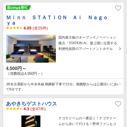
Ｍｉｎｎ ＳＴＡＴＩＯＮ Ａｉ Ｎａｇｏ
ｙａ
4.05
(全25件)
国内最大級のオープンイノベーション
拠点「STATION Ai」最上階に位置する
利便性抜群のアパートメントホテル
4,500円～
（消費税込4,950円～）
JR名古屋駅から中央本線 鶴舞駅下車で15分。鶴舞駅からは公園沿いに歩い
て6分です。
あやきちゲストハウス
4.3
(全47件)
ナゴヤドームの一番近く！ナゴヤドー
ムから歩いて行ける！野球ファンもコ