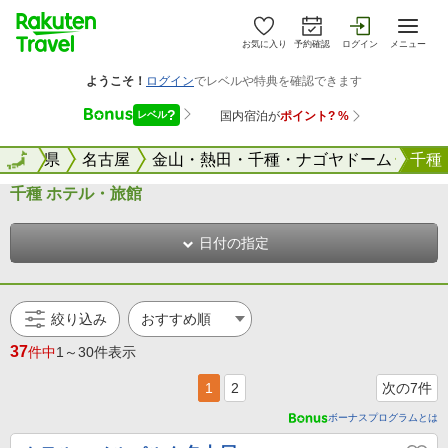
お気に入り
予約確認
ログイン
メニュー
全国
愛知県
全国
名古屋
金山・熱田・千種・ナゴヤドーム
千種
千種 ホテル・旅館
日付の指定
絞り込み
37
件中
1～30件表示
1
2
次の7件
ボーナスプログラムとは