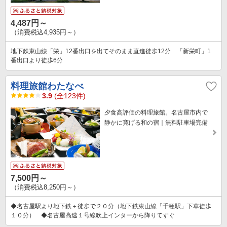
4,487円～
（消費税込4,935円～）
地下鉄東山線「栄」12番出口を出てそのまま直進徒歩12分 「新栄町」1
番出口より徒歩6分
料理旅館わたなべ
3.9
(全123件)
夕食高評価の料理旅館。名古屋市内で
静かに寛げる和の宿｜無料駐車場完備
7,500円～
（消費税込8,250円～）
◆名古屋駅より地下鉄＋徒歩で２０分（地下鉄東山線「千種駅」下車徒歩
１０分） ◆名古屋高速１号線吹上インターから降りてすぐ