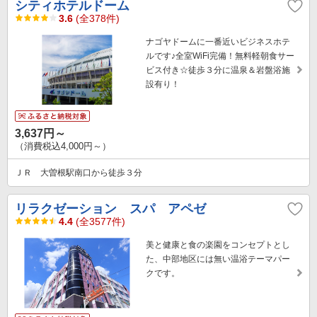
シティホテルドーム
3.6
(全378件)
ナゴヤドームに一番近いビジネスホテ
ルです♪全室WiFi完備！無料軽朝食サー
ビス付き☆徒歩３分に温泉＆岩盤浴施
設有り！
3,637円～
（消費税込4,000円～）
ＪＲ 大曽根駅南口から徒歩３分
リラクゼーション スパ アペゼ
4.4
(全3577件)
美と健康と食の楽園をコンセプトとし
た、中部地区には無い温浴テーマパー
クです。