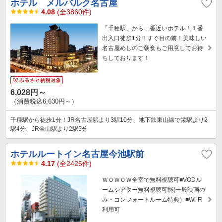
ホテル メルパルク名古屋
4.08
(全3860件)
「千種駅」から一番近いホテル！１番
出入口徒歩1分！すぐ目の前！美味しい
名古屋めしのご朝食もご用意してお待
ちしております！
6,028円～
（消費税込6,630円～）
千種駅から徒歩1分！JR名古屋駅より3駅10分、地下鉄東山線で栄駅より2
駅4分、JR金山駅より2駅5分
ホテルルートイン名古屋今池駅前
4.17
(全2426件)
ＷＯＷＯＷ全室で無料視聴可■VODル
ームシアター無料視聴可能(一般映画の
み・コンフォートルーム特典）■Wi-Fi
利用可