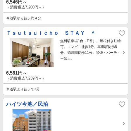
6,546円～
（消費税込7,200円～）
今池駅から徒歩約４分
Ｔｓｕｔｓｕｉｃｈｏ ＳＴＡＹ ＾
無料駐車場1台（E番）。屋根付き駐輪
可。コンビニ徒歩1分。車道駅徒歩8
分、徳川園徒歩11分。禁煙・パーティ
ー禁止。
6,581円～
（消費税込7,239円～）
車道駅より徒歩で3分
ハイツ今池／民泊