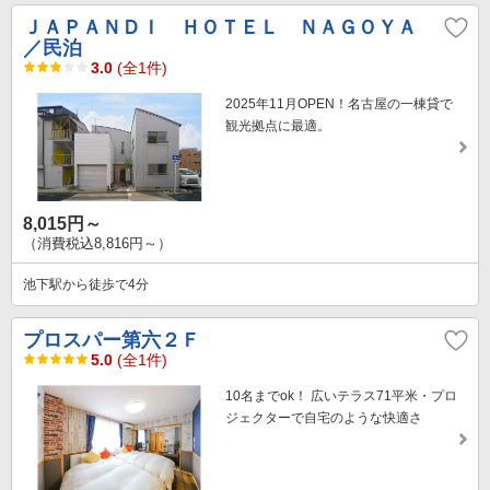
ＪＡＰＡＮＤＩ ＨＯＴＥＬ ＮＡＧＯＹＡ
／民泊
3.0
(全1件)
2025年11月OPEN！名古屋の一棟貸で
観光拠点に最適。
8,015円～
（消費税込8,816円～）
池下駅から徒歩で4分
プロスパー第六２Ｆ
5.0
(全1件)
10名までok！ 広いテラス71平米・プロ
ジェクターで自宅のような快適さ