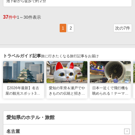
池下駅から徒歩で約２分
37
件中
1～30件表示
1
2
次の7件
トラベルガイド記事
旅に行きたくなる旅行記事をお届け
【2026年最新】名古
愛知の常滑＆瀬戸でや
日本一近くで飛行機を
屋の観光スポット34
きものの伝統と招き猫
眺められる！テーマパ
選と名物グルメ！家族
の世界へ。歩いて触れ
ークのような中部国際
で楽しめるレジャー施
て楽しむ開運旅
空港セントレア空港！
設や絶景スポットまで
愛知県のホテル・旅館
名古屋