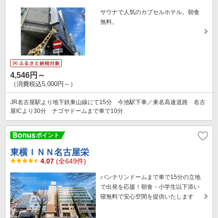
サウナで人気のカプセルホテル。朝食
無料。
4,546円～
（消費税込5,000円～）
JR名古屋駅より地下鉄東山線にて15分 今池駅下車／東名高速道路 名古
屋ICより30分 ナゴヤドームまで車で10分
東横ＩＮＮ名古屋栄
4.07
(全649件)
バンテリンドームまで車で15分の立地
で出発を応援！朝食・小学生以下添い
寝無料で安心空間を提供いたします