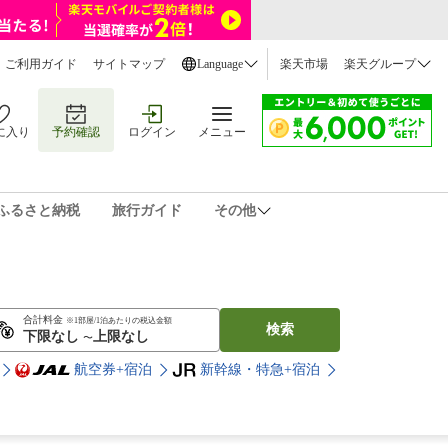
ご利用ガイド
サイトマップ
Language
楽天市場
楽天グループ
に入り
予約確認
ログイン
メニュー
ふるさと納税
旅行ガイド
その他
合計料金
※1部屋/1泊あたりの税込金額
検索
〜
航空券+宿泊
新幹線・特急+宿泊