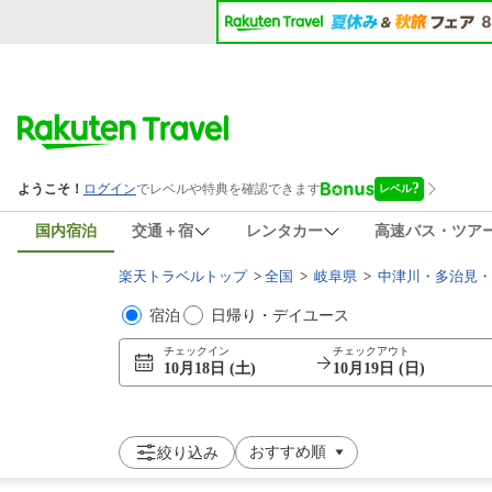
国内宿泊
交通＋宿
レンタカー
高速バス・ツア
楽天トラベルトップ
>
全国
>
岐阜県
>
中津川・多治見・
宿泊
日帰り・デイユース
チェックイン
チェックアウト
10月18日 (土)
10月19日 (日)
絞り込み