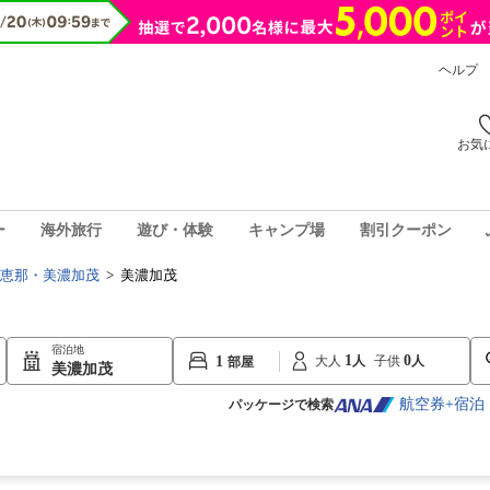
ヘルプ
お気
ー
海外旅行
遊び・体験
キャンプ場
割引クーポン
恵那・美濃加茂
>
美濃加茂
宿泊地
1
0
1
大人
子供
美濃加茂
航空券+宿泊
パッケージで検索