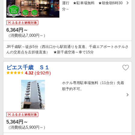
運行 ★駐車場無料 ★朝食朝6時30
分～
6,364円～
（消費税込7,000円～）
JR千歳駅～徒歩5分（西出口から駅前通りを直進、千歳エアポートホテルさ
んの交差点を左折後直進） ★新千歳空港～車で15分
ピエス千歳 Ｓ１
4.32
(全92件)
ホテル専用駐車場無料（11台分）先着
順予約不可。
5,364円～
（消費税込5,900円～）