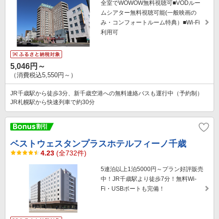
全室でWOWOW無料視聴可■VODルー
ムシアター無料視聴可能(一般映画の
み・コンフォートルーム特典）■Wi-Fi
利用可
5,046円～
（消費税込5,550円～）
JR千歳駅から徒歩3分、新千歳空港への無料連絡バスも運行中（予約制）
JR札幌駅から快速列車で約30分
ベストウェスタンプラスホテルフィーノ千歳
4.23
(全732件)
5連泊以上1泊5000円～プラン好評販売
中！JR千歳駅より徒歩7分！無料Wi-
Fi・USBポートも完備！