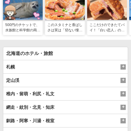
500円のチケットで、
このスタミナと香ばし
ここだけのできたてパ
水族館と科学館の両方
さは実は「切ない憧
イ！「白い恋人」の石
入れる！？お得感満載
れ」だった…！北海道
屋製菓直営初のオープ
の超穴場スポット！
グルメ「豚丼」のヒミ
ンキッチンが函館に
ツ
北海道のホテル・旅館
札幌
定山渓
稚内・留萌・利尻・礼文
網走・紋別・北見・知床
釧路・阿寒・川湯・根室