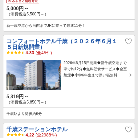
5,000円～
（消費税込5,500円～）
新千歳空港から当館までJRに乗って最速11分！
コンフォートホテル千歳（２０２６年６月１
５日新規開業）
4.33
(全45件)
2026年6月15日開業◆新千歳空港まで
車で約12分◆無料朝食サービス◆全室
禁煙◆小学6年生まで添い寝無料
5,319円～
（消費税込5,850円～）
千歳駅より徒歩約6分
千歳ステーションホテル
4.22
(全2988件)