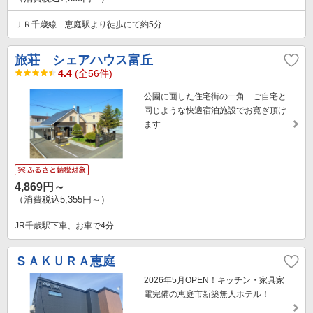
ＪＲ千歳線 恵庭駅より徒歩にて約5分
旅荘 シェアハウス富丘
4.4
(全56件)
公園に面した住宅街の一角 ご自宅と
同じような快適宿泊施設でお寛ぎ頂け
ます
4,869円～
（消費税込5,355円～）
JR千歳駅下車、お車で4分
ＳＡＫＵＲＡ恵庭
2026年5月OPEN！キッチン・家具家
電完備の恵庭市新築無人ホテル！