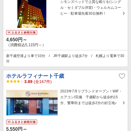
シモンズベッドで上質な眠りを(シング
ル・セミダブル洋室)・ウェルカムコー
ヒー・駐車場先着30台無料！
4,650円～
（消費税込5,115円～）
新千歳空港より車で10分 / JR千歳駅より徒歩7分 / 札幌より電車で30
分
ホテルラフィナート千歳
3.89
(全167件)
2023年7月リブランドオープン！WIF・
エアコンI完備 千歳駅から徒歩約15
分、繁華街までは徒歩2分の好立地♪
5,550円～