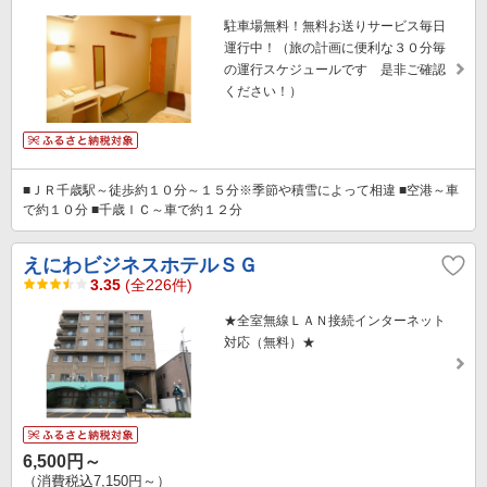
駐車場無料！無料お送りサービス毎日
運行中！（旅の計画に便利な３０分毎
の運行スケジュールです 是非ご確認
ください！）
■ＪＲ千歳駅～徒歩約１０分～１５分※季節や積雪によって相違 ■空港～車
で約１０分 ■千歳ＩＣ～車で約１２分
えにわビジネスホテルＳＧ
3.35
(全226件)
★全室無線ＬＡＮ接続インターネット
対応（無料）★
6,500円～
（消費税込7,150円～）