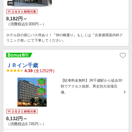
8,182円～
（消費税込9,000円～）
ホテル目の前にバス停あり！『仲の橋通り』もしくは『古泉循環器内科ク
リニック前』にて下車してください。
ＪＲイン千歳
4.39
(全1252件)
【駐車料金無料】JR千歳駅から徒歩30
秒でアクセス抜群。男女別大浴場完
備。
6,132円～
（消費税込6,745円～）