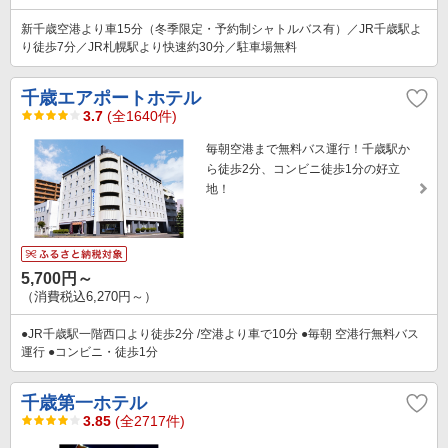
新千歳空港より車15分（冬季限定・予約制シャトルバス有）／JR千歳駅よ
り徒歩7分／JR札幌駅より快速約30分／駐車場無料
千歳エアポートホテル
3.7
(全1640件)
毎朝空港まで無料バス運行！千歳駅か
ら徒歩2分、コンビニ徒歩1分の好立
地！
5,700円～
（消費税込6,270円～）
●JR千歳駅一階西口より徒歩2分 /空港より車で10分 ●毎朝 空港行無料バス
運行 ●コンビニ・徒歩1分
千歳第一ホテル
3.85
(全2717件)