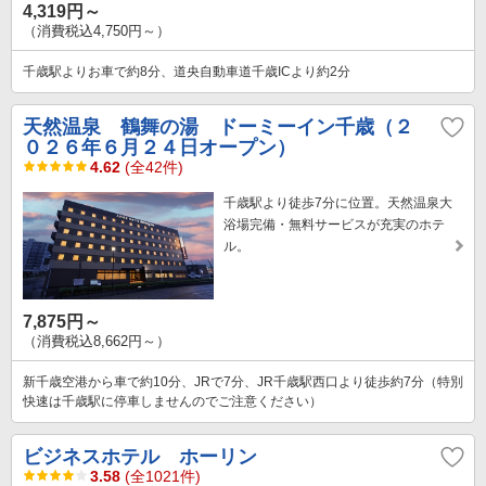
4,319円～
（消費税込4,750円～）
千歳駅よりお車で約8分、道央自動車道千歳ICより約2分
天然温泉 鶴舞の湯 ドーミーイン千歳（２
０２６年６月２４日オープン）
4.62
(全42件)
千歳駅より徒歩7分に位置。天然温泉大
浴場完備・無料サービスが充実のホテ
ル。
7,875円～
（消費税込8,662円～）
新千歳空港から車で約10分、JRで7分、JR千歳駅西口より徒歩約7分（特別
快速は千歳駅に停車しませんのでご注意ください）
ビジネスホテル ホーリン
3.58
(全1021件)