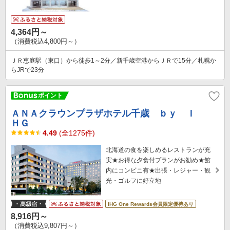
4,364円～
（消費税込4,800円～）
ＪＲ恵庭駅（東口）から徒歩1～2分／新千歳空港からＪＲで15分／札幌か
らJRで23分
ＡＮＡクラウンプラザホテル千歳 ｂｙ Ｉ
ＨＧ
4.49
(全1275件)
北海道の食を楽しめるレストランが充
実★お得な夕食付プランがお勧め★館
内にコンビニ有★出張・レジャー・観
光・ゴルフに好立地
IHG One Rewards会員限定優待あり
8,916円～
（消費税込9,807円～）