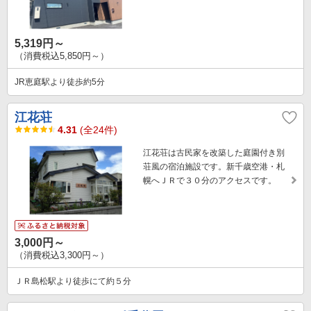
5,319円～
（消費税込5,850円～）
JR恵庭駅より徒歩約5分
江花荘
4.31
(全24件)
江花荘は古民家を改築した庭園付き別
荘風の宿泊施設です。新千歳空港・札
幌へＪＲで３０分のアクセスです。
3,000円～
（消費税込3,300円～）
ＪＲ島松駅より徒歩にて約５分