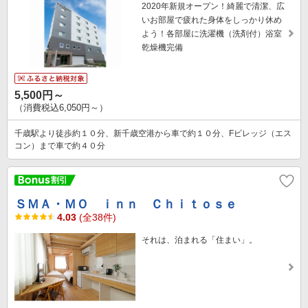
2020年新規オープン！綺麗で清潔、広
いお部屋で疲れた身体をしっかり休め
よう！各部屋に洗濯機（洗剤付）浴室
乾燥機完備
5,500円～
（消費税込6,050円～）
千歳駅より徒歩約１０分、新千歳空港から車で約１０分、Fビレッジ（エス
コン）まで車で約４０分
ＳＭＡ・ＭＯ ｉｎｎ Ｃｈｉｔｏｓｅ
4.03
(全38件)
それは、泊まれる「住まい」。