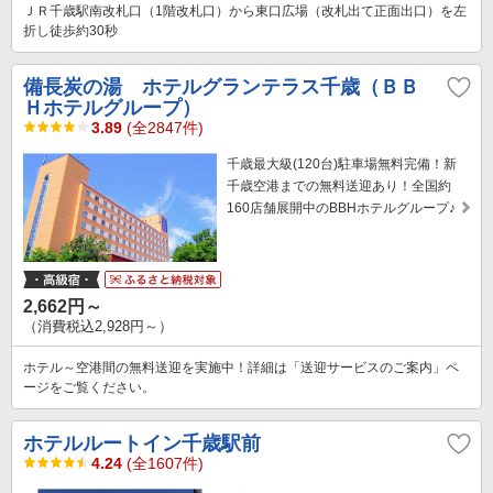
ＪＲ千歳駅南改札口（1階改札口）から東口広場（改札出て正面出口）を左
折し徒歩約30秒
備長炭の湯 ホテルグランテラス千歳（ＢＢ
Ｈホテルグループ）
3.89
(全2847件)
千歳最大級(120台)駐車場無料完備！新
千歳空港までの無料送迎あり！全国約
160店舗展開中のBBHホテルグループ♪
2,662円～
（消費税込2,928円～）
ホテル～空港間の無料送迎を実施中！詳細は「送迎サービスのご案内」ペ
ージをご覧ください。
ホテルルートイン千歳駅前
4.24
(全1607件)