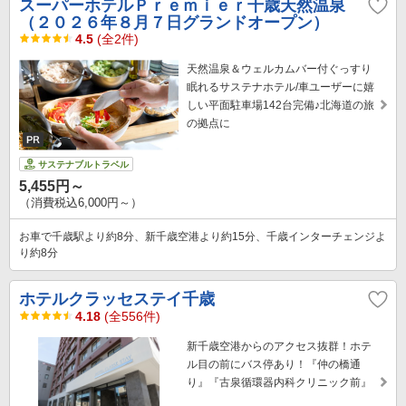
スーパーホテルＰｒｅｍｉｅｒ千歳天然温泉
（２０２６年８月７日グランドオープン）
4.5
(全2件)
天然温泉＆ウェルカムバー付ぐっすり
眠れるサステナホテル/車ユーザーに嬉
しい平面駐車場142台完備♪北海道の旅
の拠点に
サステナブルトラベル
5,455円～
（消費税込6,000円～）
お車で千歳駅より約8分、新千歳空港より約15分、千歳インターチェンジよ
り約8分
ホテルクラッセステイ千歳
4.18
(全556件)
新千歳空港からのアクセス抜群！ホテ
ル目の前にバス停あり！『仲の橋通
り』『古泉循環器内科クリニック前』