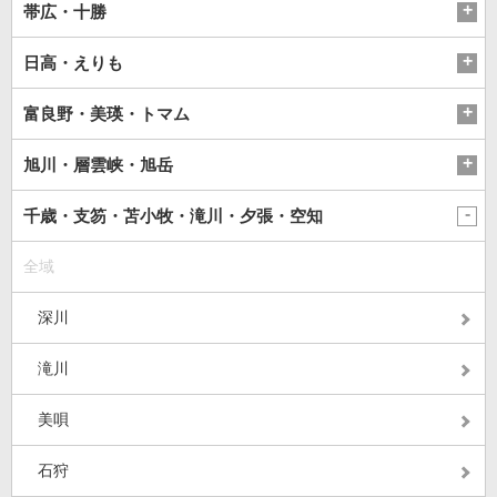
帯広・十勝
日高・えりも
富良野・美瑛・トマム
旭川・層雲峡・旭岳
千歳・支笏・苫小牧・滝川・夕張・空知
全域
深川
滝川
美唄
石狩