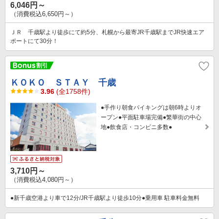
6,046円～
（消費税込6,650円～）
ＪＲ 千歳駅より徒歩にて約5分、札幌から最寄JR千歳駅までJR快速エア
ポートにて30分！
ＫＯＫＯ ＳＴＡＹ 千歳
3.96
(全1758件)
●手作り朝食バイキングは朝6時よりオ
ープン●平面駐車場完備●繁華街の中心
地●飲食店・コンビニ多数●
3,710円～
（消費税込4,080円～）
●新千歳空港より車で12分/JR千歳駅より徒歩10分●乗用車 駐車料金無料