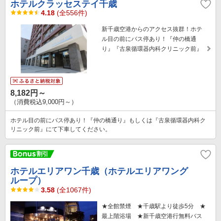
ホテルクラッセステイ千歳
4.18
(全556件)
新千歳空港からのアクセス抜群！ホテ
ル目の前にバス停あり！『仲の橋通
り』『古泉循環器内科クリニック前』
8,182円～
（消費税込9,000円～）
ホテル目の前にバス停あり！『仲の橋通り』もしくは『古泉循環器内科ク
リニック前』にて下車してください。
ホテルエリアワン千歳（ホテルエリアワング
ループ）
3.58
(全1067件)
★全館禁煙 ★千歳駅より徒歩5分 ★
最上階浴場 ★新千歳空港行無料バス