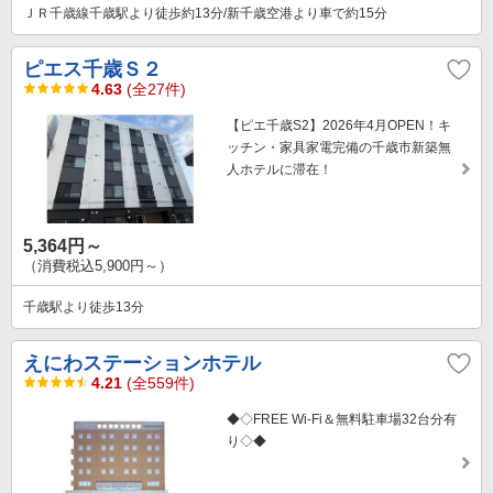
ＪＲ千歳線千歳駅より徒歩約13分/新千歳空港より車で約15分
ピエス千歳Ｓ２
4.63
(全27件)
【ピエ千歳S2】2026年4月OPEN！キ
ッチン・家具家電完備の千歳市新築無
人ホテルに滞在！
5,364円～
（消費税込5,900円～）
千歳駅より徒歩13分
えにわステーションホテル
4.21
(全559件)
◆◇FREE Wi-Fi＆無料駐車場32台分有
り◇◆