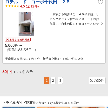
ロテル ド コーポ千代田 ２Ｂ
4.5
(全12件)
千歳駅から徒歩４分！４０平米超、リ
ビングキッチン付のセミスイートのお
部屋でご自宅の様にお寛ぎください☆
5,660円～
（消費税込6,225円～）
千歳駅より徒歩にて約４分 新千歳空港よりお車で約１０分
80
件中
1～30件表示
1
2
3
次の30件
トラベルガイド記事
旅に行きたくなる旅行記事をお届け