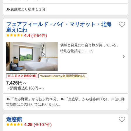
JR恵庭駅より徒歩１２分
フェアフィールド・バイ・マリオット・北海
道えにわ
4.4
(全64件)
偶然と発見に出会う旅が待っている。
特別な物語をここで。
Marriott Bonvoy会員限定優待あり
7,426円～
（消費税込8,168円～）
JR「恵み野駅」から徒歩約20分、JR「恵庭駅」から徒歩約30分、※但し降
雪期間はこの限りではありません。
遊悠館
4.25
(全107件)