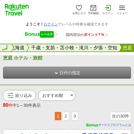
お気に入り
予約確認
ログイン
メニュー
全国
全国
北海道
千歳・支笏・苫小牧・滝川・夕張・空知
恵庭
恵庭 ホテル・旅館
日付の指定
絞り込み
80
件中
1～30件表示
1
2
3
次の30件
ボーナスプログラムとは