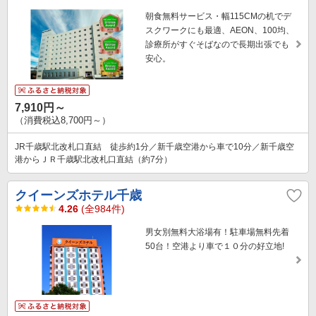
朝食無料サービス・幅115CMの机でデ
スクワークにも最適、AEON、100均、
診療所がすぐそばなので長期出張でも
安心。
7,910円～
（消費税込8,700円～）
JR千歳駅北改札口直結 徒歩約1分／新千歳空港から車で10分／新千歳空
港からＪＲ千歳駅北改札口直結（約7分）
クイーンズホテル千歳
4.26
(全984件)
男女別無料大浴場有！駐車場無料先着
50台！空港より車で１０分の好立地!