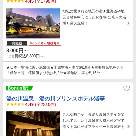
4.45
(全1795件)
地域に愛される地元の宿★北海道や地
元食材を中心にしたお食事に♪広々大浴
場と露天風呂！
8,000円～
（消費税込8,800円～）
★日本一空港に近い温泉街★函館空港～車で約10分★主要観光地を走る
「函館市電」停留所より徒歩約2分★函館駅～車で約15分
湯の川温泉 湯の川プリンスホテル渚亭
4.49
(全2310件)
こんな時こそ、巣篭り温泉ステイを楽
しんで欲しい！温泉露天風呂付客室で
周りを気にせずプライベート温泉旅を