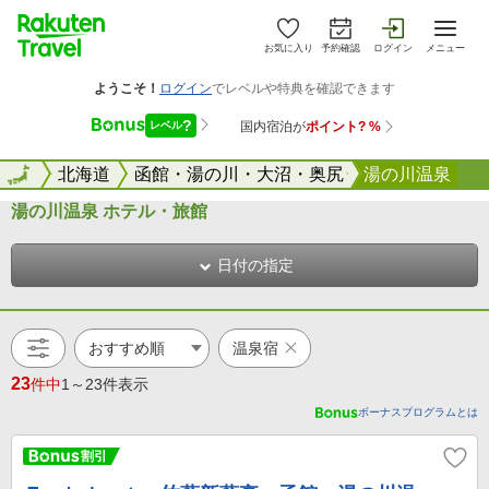
お気に入り
予約確認
ログイン
メニュー
全国
全国
北海道
函館・湯の川・大沼・奥尻
湯の川温泉
湯の川温泉 ホテル・旅館
日付の指定
温泉宿
23
件中
1～23件表示
ボーナスプログラムとは