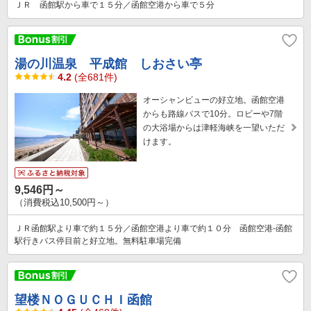
ＪＲ 函館駅から車で１５分／函館空港から車で５分
湯の川温泉 平成館 しおさい亭
4.2
(全681件)
オーシャンビューの好立地。函館空港
からも路線バスで10分。ロビーや7階
の大浴場からは津軽海峡を一望いただ
けます。
9,546円～
（消費税込10,500円～）
ＪＲ函館駅より車で約１５分／函館空港より車で約１０分 函館空港-函館
駅行きバス停目前と好立地。無料駐車場完備
望楼ＮＯＧＵＣＨＩ函館