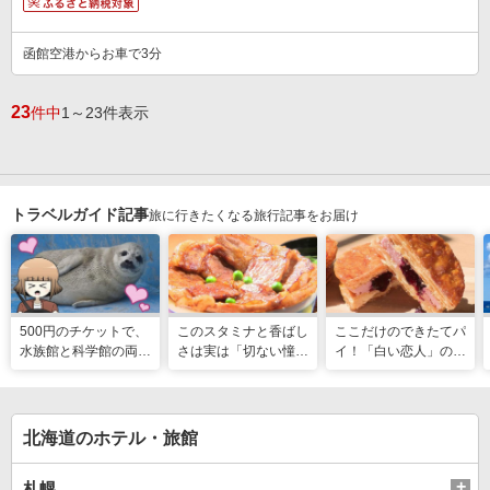
函館空港からお車で3分
23
件中
1～23件表示
トラベルガイド記事
旅に行きたくなる旅行記事をお届け
500円のチケットで、
このスタミナと香ばし
ここだけのできたてパ
水族館と科学館の両方
さは実は「切ない憧
イ！「白い恋人」の石
入れる！？お得感満載
れ」だった…！北海道
屋製菓直営初のオープ
の超穴場スポット！
グルメ「豚丼」のヒミ
ンキッチンが函館に
ツ
北海道のホテル・旅館
札幌