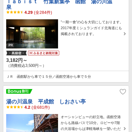
Ｔａｂｉｓｔ 竹葉新葉亭 函館 湯の川温
泉
4.29
(全284件)
”一期一會”の心を大切にしております。
2017年度ミシュランガイド北海道にも
掲載されております。
3,182円～
（消費税込3,500円～）
ＪＲ 函館駅から車で１５分／函館空港から車で５分
湯の川温泉 平成館 しおさい亭
4.2
(全681件)
オーシャンビューの好立地。函館空港
からも路線バスで10分。ロビーや7階
の大浴場からは津軽海峡を一望いただ