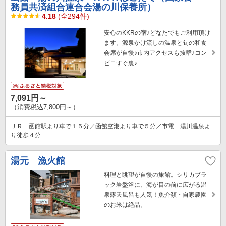
務員共済組合連合会湯の川保養所）
4.18
(全294件)
安心のKKRの宿♪どなたでもご利用頂け
ます。源泉かけ流しの温泉と旬の和食
会席が自慢♪市内アクセスも抜群♪コン
ビニすぐ裏♪
7,091円～
（消費税込7,800円～）
ＪＲ 函館駅より車で１５分／函館空港より車で５分／市電 湯川温泉よ
り徒歩４分
湯元 漁火館
料理と眺望が自慢の旅館。シリカブラ
ック岩盤浴に、海が目の前に広がる温
泉露天風呂も人気！魚介類・自家農園
のお米は絶品。