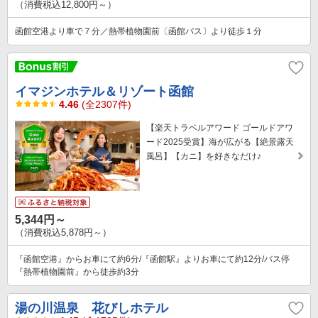
（消費税込12,800円～）
函館空港より車で７分／熱帯植物園前〔函館バス〕より徒歩１分
イマジンホテル＆リゾート函館
4.46
(全2307件)
【楽天トラベルアワード ゴールドアワ
ード2025受賞】海が広がる【絶景露天
風呂】【カニ】を好きなだけ♪
5,344円～
（消費税込5,878円～）
『函館空港』からお車にて約6分/『函館駅』よりお車にて約12分/バス停
『熱帯植物園前』から徒歩約3分
湯の川温泉 花びしホテル