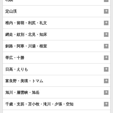
定山渓
稚内・留萌・利尻・礼文
網走・紋別・北見・知床
釧路・阿寒・川湯・根室
帯広・十勝
日高・えりも
富良野・美瑛・トマム
旭川・層雲峡・旭岳
千歳・支笏・苫小牧・滝川・夕張・空知