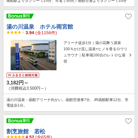
函館駅よりタクシーで15分、市電で30分／函館空港よりタクシーで10分
湯の川温泉 ホテル雨宮館
3.94
(全1156件)
アリーナ徒歩1分｜湯の花舞う源泉
100％かけ流し温泉×ヒノキ香るロウリ
ュサウナ｜駐車場100台のレトロな湯
宿
3,182円～
（消費税込3,500円～）
湯の川温泉・函館アリーナ向かい。函館空港車7分、JR函館駅車12分、市
電徒歩1分。
割烹旅館 若松
4.52
(全65件)