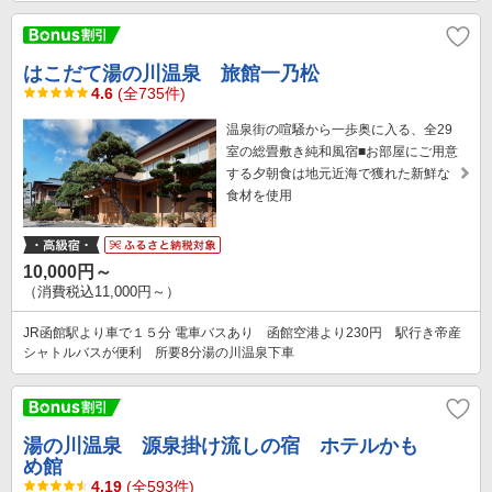
はこだて湯の川温泉 旅館一乃松
4.6
(全735件)
温泉街の喧騒から一歩奥に入る、全29
室の総畳敷き純和風宿■お部屋にご用意
する夕朝食は地元近海で獲れた新鮮な
食材を使用
10,000円～
（消費税込11,000円～）
JR函館駅より車で１５分 電車バスあり 函館空港より230円 駅行き帝産
シャトルバスが便利 所要8分湯の川温泉下車
湯の川温泉 源泉掛け流しの宿 ホテルかも
め館
4.19
(全593件)