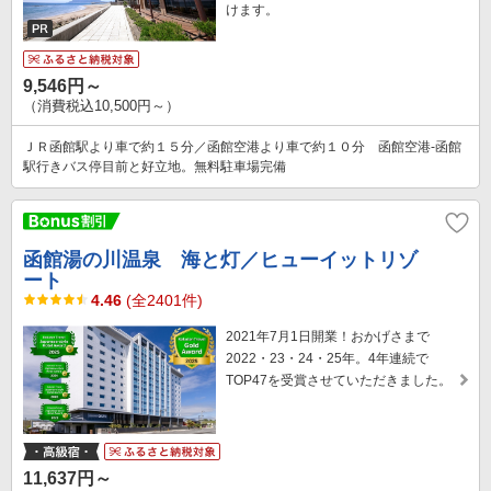
けます。
9,546円～
（消費税込10,500円～）
ＪＲ函館駅より車で約１５分／函館空港より車で約１０分 函館空港-函館
駅行きバス停目前と好立地。無料駐車場完備
函館湯の川温泉 海と灯／ヒューイットリゾ
ート
4.46
(全2401件)
2021年7月1日開業！おかげさまで
2022・23・24・25年。4年連続で
TOP47を受賞させていただきました。
11,637円～