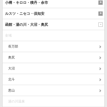
小樽・キロロ・積丹・余市
ルスツ・ニセコ・倶知安
函館・湯の川・大沼・奥尻
全域
長万部
奥尻
大沼
北斗
恵山
湯の川温泉