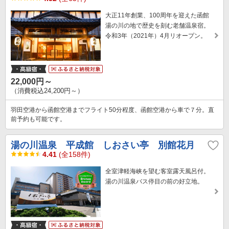
大正11年創業、100周年を迎えた函館
湯の川の地で歴史を刻む老舗温泉宿。
令和3年（2021年）4月リオープン。
22,000円～
（消費税込24,200円～）
羽田空港から函館空港までフライト50分程度、函館空港から車で７分。直
前予約も可能です。
湯の川温泉 平成館 しおさい亭 別館花月
4.41
(全158件)
全室津軽海峡を望む客室露天風呂付。
湯の川温泉バス停目の前の好立地。