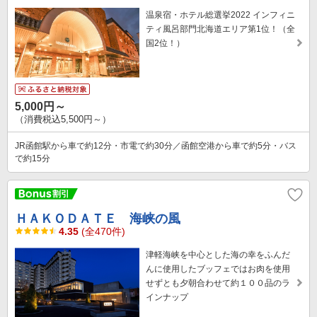
温泉宿・ホテル総選挙2022 インフィニ
ティ風呂部門北海道エリア第1位！（全
国2位！）
5,000円～
（消費税込5,500円～）
JR函館駅から車で約12分・市電で約30分／函館空港から車で約5分・バス
で約15分
ＨＡＫＯＤＡＴＥ 海峡の風
4.35
(全470件)
津軽海峡を中心とした海の幸をふんだ
んに使用したブッフェではお肉を使用
せずとも夕朝合わせて約１００品のラ
インナップ