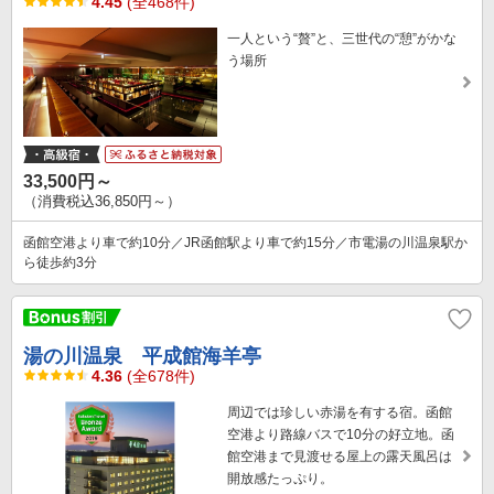
4.45
(全468件)
一人という“贅”と、三世代の“憩”がかな
う場所
33,500円～
（消費税込36,850円～）
函館空港より車で約10分／JR函館駅より車で約15分／市電湯の川温泉駅か
ら徒歩約3分
湯の川温泉 平成館海羊亭
4.36
(全678件)
周辺では珍しい赤湯を有する宿。函館
空港より路線バスで10分の好立地。函
館空港まで見渡せる屋上の露天風呂は
開放感たっぷり。