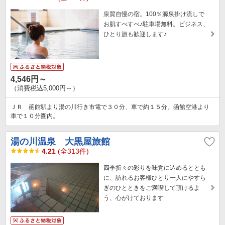
泉質自慢の宿。100％源泉掛け流しで
お肌すべすべ♪駐車場無料。ビジネス、
ひとり旅も歓迎します♪
4,546円～
（消費税込5,000円～）
ＪＲ 函館駅より湯の川行き市電で３０分、車で約１５分、函館空港より
車で１０分圏内。
湯の川温泉 大黒屋旅館
4.21
(全313件)
四季折々の彩りを味覚に込めるととも
に、訪れるお客様ひとり一人にやすら
ぎのひとときをご満喫して頂けるよ
う、心がけております