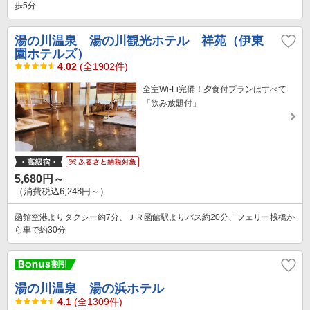
歩5分
湯の川温泉 湯の川観光ホテル 祥苑（伊東
園ホテルズ）
4.02
(全1902件)
全室Wi-Fi完備！夕食付プランはすべて
「飲み放題付」
5,680円～
（消費税込6,248円～）
函館空港よりタクシー約7分、ＪＲ函館駅よりバス約20分、フェリー桟橋か
ら車で約30分
湯の川温泉 湯の浜ホテル
4.1
(全1309件)