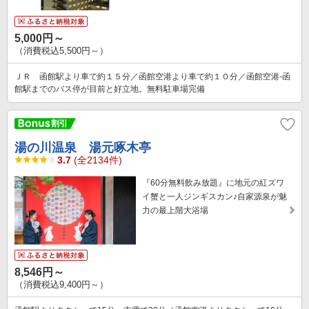
5,000円～
（消費税込5,500円～）
ＪＲ 函館駅より車で約１５分／函館空港より車で約１０分／函館空港-函
館駅までのバス停が目前と好立地。無料駐車場完備
湯の川温泉 湯元啄木亭
3.7
(全2134件)
『60分無料飲み放題』に地元の紅ズワ
イ蟹と一人ジンギスカン♪自家源泉が魅
力の最上階大浴場
8,546円～
（消費税込9,400円～）