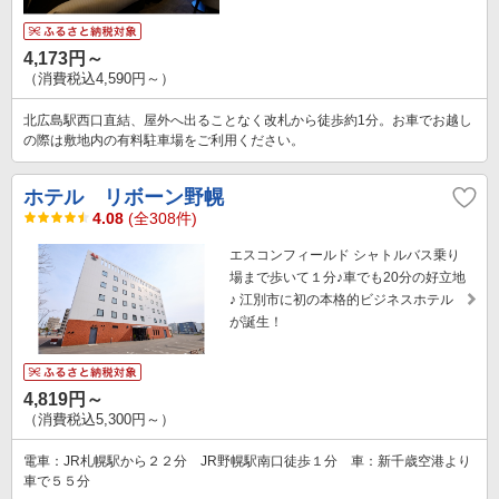
4,173円～
（消費税込4,590円～）
北広島駅西口直結、屋外へ出ることなく改札から徒歩約1分。お車でお越し
の際は敷地内の有料駐車場をご利用ください。
ホテル リボーン野幌
4.08
(全308件)
エスコンフィールド シャトルバス乗り
場まで歩いて１分♪車でも20分の好立地
♪ 江別市に初の本格的ビジネスホテル
が誕生！
4,819円～
（消費税込5,300円～）
電車：JR札幌駅から２２分 JR野幌駅南口徒歩１分 車：新千歳空港より
車で５５分