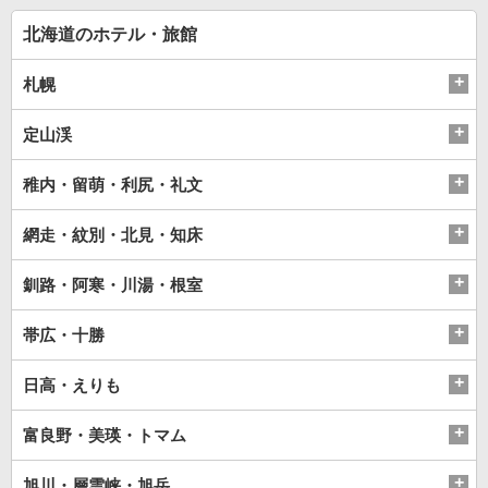
ツ
北海道のホテル・旅館
札幌
定山渓
稚内・留萌・利尻・礼文
網走・紋別・北見・知床
釧路・阿寒・川湯・根室
帯広・十勝
日高・えりも
富良野・美瑛・トマム
旭川・層雲峡・旭岳