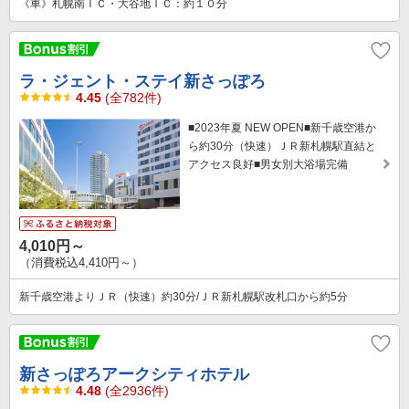
《車》札幌南ＩＣ・大谷地ＩＣ：約１０分
ラ・ジェント・ステイ新さっぽろ
4.45
(全782件)
■2023年夏 NEW OPEN■新千歳空港か
ら約30分（快速）ＪＲ新札幌駅直結と
アクセス良好■男女別大浴場完備
4,010円～
（消費税込4,410円～）
新千歳空港よりＪＲ（快速）約30分/ＪＲ新札幌駅改札口から約5分
新さっぽろアークシティホテル
4.48
(全2936件)