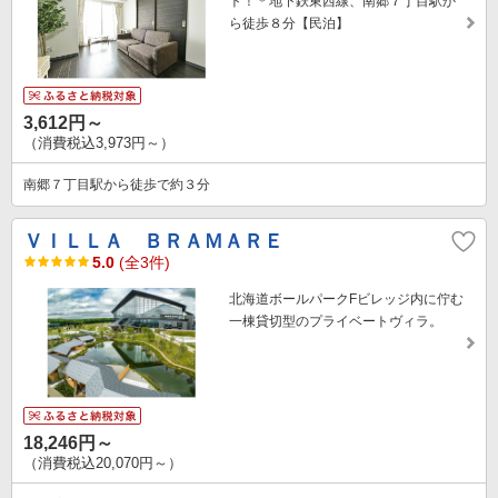
ト！＊地下鉄東西線、南郷７丁目駅か
ら徒歩８分【民泊】
3,612円～
（消費税込3,973円～）
南郷７丁目駅から徒歩で約３分
ＶＩＬＬＡ ＢＲＡＭＡＲＥ
5.0
(全3件)
北海道ボールパークFビレッジ内に佇む
一棟貸切型のプライベートヴィラ。
18,246円～
（消費税込20,070円～）