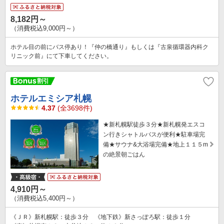
8,182円～
（消費税込9,000円～）
ホテル目の前にバス停あり！『仲の橋通り』もしくは『古泉循環器内科ク
リニック前』にて下車してください。
ホテルエミシア札幌
4.37
(全3698件)
★新札幌駅徒歩３分★新札幌発エスコ
ン行きシャトルバスが便利★駐車場完
備★サウナ&大浴場完備★地上１１５m
の絶景朝ごはん
4,910円～
（消費税込5,400円～）
《ＪＲ》新札幌駅：徒歩３分 《地下鉄》新さっぽろ駅：徒歩１分