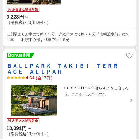
9,228円～
（消費税込10,150円～）
江別駅よりお車にて約１５分、夕鉄バスにて約２０分『南幌温泉前』にて
下車 札幌中心部より車で約４５分
ＢＡＬＬＰＡＲＫ ＴＡＫＩＢＩ ＴＥＲＲ
ＡＣＥ ＡＬＬＰＡＲ
4.64
(全17件)
STAY BALLPARK. 暮らすように泊まろ
う。ここボールパークで。
18,091円～
（消費税込19,900円～）