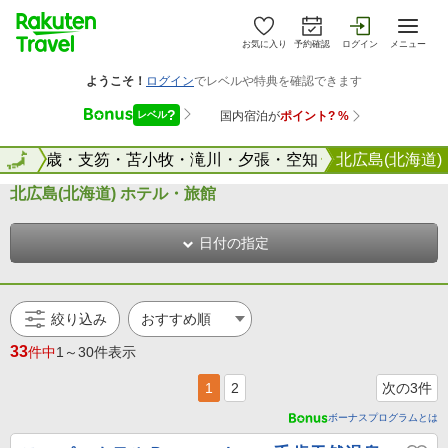
お気に入り
予約確認
ログイン
メニュー
道
千歳・支笏・苫小牧・滝川・夕張・空知
全国
北広島(北海道)
北広島(北海道) ホテル・旅館
日付の指定
絞り込み
33
件中
1～30件表示
1
2
次の3件
ボーナスプログラムとは