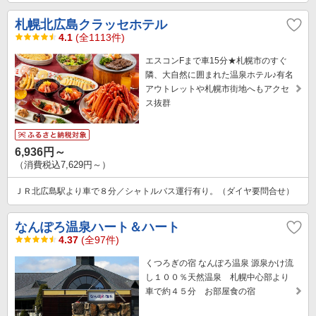
札幌北広島クラッセホテル
4.1
(全1113件)
エスコンFまで車15分★札幌市のすぐ
隣、大自然に囲まれた温泉ホテル♪有名
アウトレットや札幌市街地へもアクセ
ス抜群
6,936円～
（消費税込7,629円～）
ＪＲ北広島駅より車で８分／シャトルバス運行有り。（ダイヤ要問合せ）
なんぽろ温泉ハート＆ハート
4.37
(全97件)
くつろぎの宿 なんぽろ温泉 源泉かけ流
し１００％天然温泉 札幌中心部より
車で約４５分 お部屋食の宿