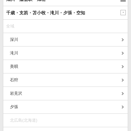
千歳・支笏・苫小牧・滝川・夕張・空知
全域
深川
滝川
美唄
石狩
岩見沢
夕張
北広島(北海道)