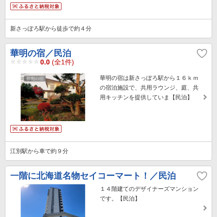
新さっぽろ駅から徒歩で約４分
華明の宿／民泊
0.0
(全1件)
華明の宿は新さっぽろ駅から１６ｋｍ
の宿泊施設で、共用ラウンジ、庭、共
用キッチンを提供していま【民泊】
江別駅から車で約９分
一階に北海道名物セイコーマート！／民泊
１４階建てのデザイナーズマンション
です。【民泊】