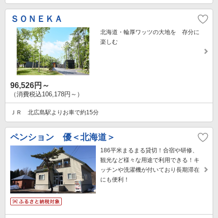
ＳＯＮＥＫＡ
北海道・輪厚ワッツの大地を 存分に
楽しむ
96,526円～
（消費税込106,178円～）
ＪＲ 北広島駅よりお車で約15分
ペンション 優＜北海道＞
186平米まるまる貸切！合宿や研修、
観光など様々な用途で利用できる！キ
ッチンや洗濯機が付いており長期滞在
にも便利！