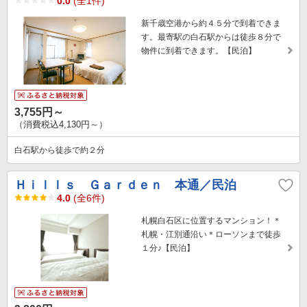
0.0
(全1件)
新千歳空港から約４５分で到着できま
す。最寄駅の白石駅からは徒歩８分で
物件に到着できます。【民泊】
3,755円～
（消費税込4,130円～）
白石駅から徒歩で約２分
Ｈｉｌｌｓ Ｇａｒｄｅｎ 本通／民泊
4.0
(全6件)
札幌白石区に位置するマンション！＊
札幌・江別通沿い＊ローソンまで徒歩
１分♪【民泊】