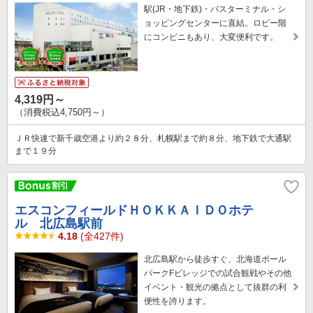
駅(JR・地下鉄)・バスターミナル・シ
ョッピングセンターに直結。ロビー階
にコンビニもあり、大変便利です。
4,319円～
（消費税込4,750円～）
ＪＲ快速で新千歳空港より約２８分、札幌駅まで約８分、地下鉄で大通駅
まで１９分
エスコンフィールドＨＯＫＫＡＩＤＯホテ
ル 北広島駅前
4.18
(全427件)
北広島駅から徒歩すぐ、北海道ボール
パークFビレッジでの試合観戦やその他
イベント・観光の拠点として抜群の利
便性を誇ります。