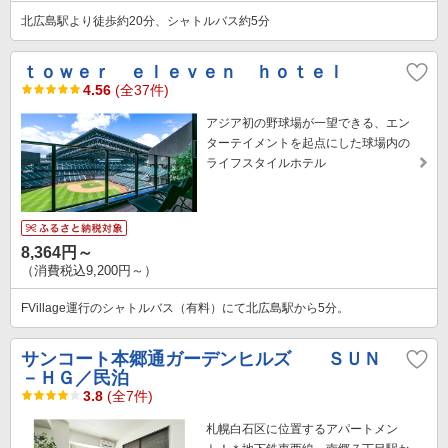
北広島駅より徒歩約20分、シャトルバス約5分
ｔｏｗｅｒ ｅｌｅｖｅｎ ｈｏｔｅｌ
4.56
(全37件)
アジア初の野球場が一望できる、エン
ターテイメントを起点にした球場内の
ライフスタイルホテル
8,364円～
（消費税込9,200円～）
FVillage運行のシャトルバス（有料）にて北広島駅から5分。
サンコート本郷通ガーデンヒルズ ＳＵＮ
－ＨＧ／民泊
3.8
(全7件)
札幌白石区に位置するアパートメン