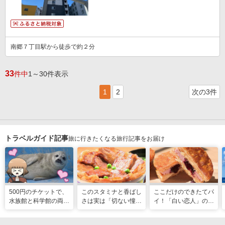
南郷７丁目駅から徒歩で約２分
33
件中
1～30件表示
1
2
次の3件
トラベルガイド記事
旅に行きたくなる旅行記事をお届け
500円のチケットで、
このスタミナと香ばし
ここだけのできたてパ
水族館と科学館の両方
さは実は「切ない憧
イ！「白い恋人」の石
入れる！？お得感満載
れ」だった…！北海道
屋製菓直営初のオープ
の超穴場スポット！
グルメ「豚丼」のヒミ
ンキッチンが函館に