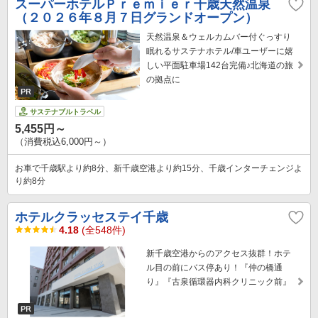
スーパーホテルＰｒｅｍｉｅｒ千歳天然温泉
（２０２６年８月７日グランドオープン）
天然温泉＆ウェルカムバー付ぐっすり
眠れるサステナホテル/車ユーザーに嬉
しい平面駐車場142台完備♪北海道の旅
の拠点に
サステナブルトラベル
5,455円～
（消費税込6,000円～）
お車で千歳駅より約8分、新千歳空港より約15分、千歳インターチェンジよ
り約8分
ホテルクラッセステイ千歳
4.18
(全548件)
新千歳空港からのアクセス抜群！ホテ
ル目の前にバス停あり！『仲の橋通
り』『古泉循環器内科クリニック前』