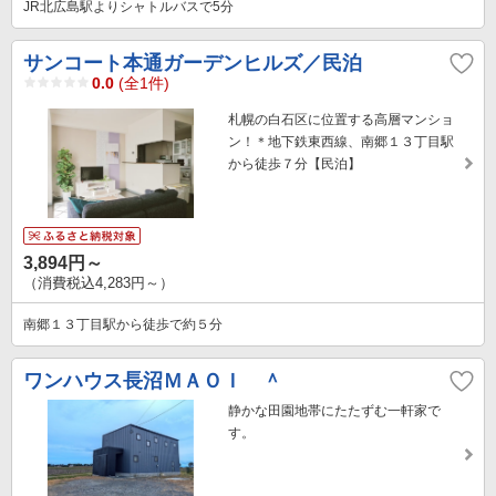
JR北広島駅よりシャトルバスで5分
サンコート本通ガーデンヒルズ／民泊
0.0
(全1件)
札幌の白石区に位置する高層マンショ
ン！＊地下鉄東西線、南郷１３丁目駅
から徒歩７分【民泊】
3,894円～
（消費税込4,283円～）
南郷１３丁目駅から徒歩で約５分
ワンハウス長沼ＭＡＯＩ ＾
静かな田園地帯にたたずむ一軒家で
す。