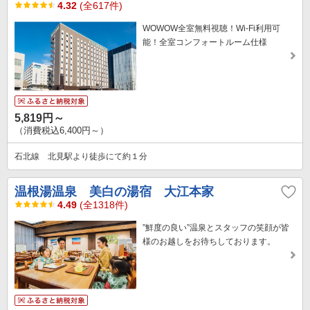
4.32
(全617件)
WOWOW全室無料視聴！Wi-Fi利用可
能！全室コンフォートルーム仕様
5,819円～
（消費税込6,400円～）
石北線 北見駅より徒歩にて約１分
温根湯温泉 美白の湯宿 大江本家
4.49
(全1318件)
”鮮度の良い”温泉とスタッフの笑顔が皆
様のお越しをお待ちしております。