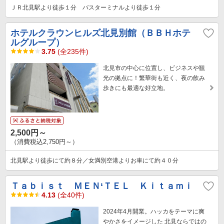
ＪＲ北見駅より徒歩１分 バスターミナルより徒歩１分
ホテルクラウンヒルズ北見別館（ＢＢＨホテ
ルグループ）
3.75
(全235件)
北見市の中心に位置し、ビジネスや観
光の拠点に！繁華街も近く、夜の飲み
歩きにも最適な好立地。
2,500円～
（消費税込2,750円～）
北見駅より徒歩にて約８分／女満別空港よりお車にて約４０分
Ｔａｂｉｓｔ ＭＥＮ‘ＴＥＬ Ｋｉｔａｍｉ
4.13
(全40件)
2024年4月開業。ハッカをテーマに爽
やかさをイメージした 北見ならではの