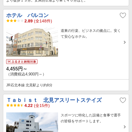
より徒歩１３分。女満別空港より車で４０分ほど。
ホテル バルコン
2.89
(全148件)
道東の行楽、ビジネスの拠点に。安く
て安心なホテル。
4,455円～
（消費税込4,900円～）
JR石北本線 北見駅より約8分
Ｔａｂｉｓｔ 北見アスリートステイズ
4.22
(全15件)
スポーツに特化した設備と食事で選手
の皆様をサポートします。