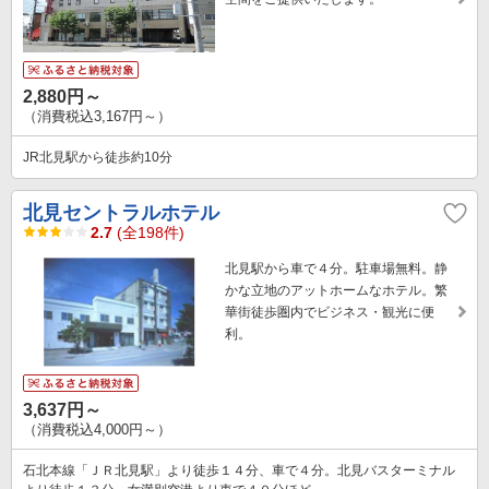
2,880円～
（消費税込3,167円～）
JR北見駅から徒歩約10分
北見セントラルホテル
2.7
(全198件)
北見駅から車で４分。駐車場無料。静
かな立地のアットホームなホテル。繁
華街徒歩圏内でビジネス・観光に便
利。
3,637円～
（消費税込4,000円～）
石北本線「ＪＲ北見駅」より徒歩１４分、車で４分。北見バスターミナル