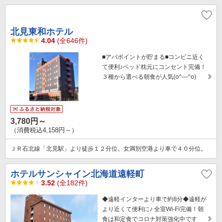
北見東和ホテル
4.04
(全646件)
■アパポイントが貯まる■コンビニ近く
て便利♪ベッド枕元にコンセント完備！
３種から選べる朝食が人気(o^―^o)
3,780円～
（消費税込4,158円～）
ＪＲ石北線「北見駅」より徒歩１２分位。女満別空港より車で４０分位。
ホテルサンシャイン北海道遠軽町
3.52
(全182件)
◆遠軽インターより車で約8分◆遠軽が
より近くて便利に♪ 全室Wi-Fi完備！朝
食は和定食でコロナ対策強化中です