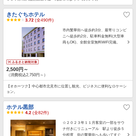
きたぐちホテル
3.72
(全490件)
市内繁華街へ徒歩約3分、最寄りコンビ
ニへ徒歩約2分。駐車料金無料(大型車
両もOK)、全館全室無料WiFi完備。
2,500円～
（消費税込2,750円～）
【オホーツク】中心都市北見市に位置し観光、ビジネスに便利なロケーシ
ョン。
ホテル黒部
4.2
(全82件)
☆２０２３年１１月客室の一部をサウ
ナ付きにリニューアル 駅より徒歩５
分程度 街の繁華街へも歩いてすぐ