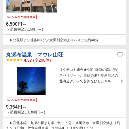
6,500円～
（消費税込7,150円～）
ＪＲ北見駅より徒歩約7分／女満別空港よりバスにて約40分
丸瀬布温泉 マウレ山荘
4.37
(全298件)
【クチコミ総合★4.5】静寂の森に佇む
スパリゾート。美肌の湯と地産地消の
北海道グルメで贅沢なひとときを
9,364円～
（消費税込10,300円～）
ＪＲ石北本線・丸瀬布駅より車で約１５分／旭川空港・女満別空港より約
１２０分/旭川紋別自動車道・丸瀬布ICより車で約１５分