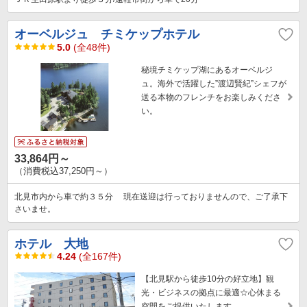
オーベルジュ チミケップホテル
5.0
(全48件)
秘境チミケップ湖にあるオーベルジ
ュ。海外で活躍した”渡辺賢紀”シェフが
送る本物のフレンチをお楽しみくださ
い。
33,864円～
（消費税込37,250円～）
北見市内から車で約３５分 現在送迎は行っておりませんので、ご了承下
さいませ。
ホテル 大地
4.24
(全167件)
【北見駅から徒歩10分の好立地】観
光・ビジネスの拠点に最適☆心休まる
空間をご提供いたします。