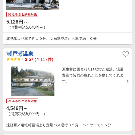
5,128円～
（消費税込5,640円～）
北見駅より車で約１０分、女満別空港から車で約４０分
瀬戸瀬温泉
3.57
(全117件)
原生林に囲まれたひなびた秘湯、湯量
豊富で皆様の疲れた心を癒してくれま
す。
4,546円～
（消費税込5,000円～）
遠軽駅／遠軽町役場より定期バス運行３５分・ハイヤーで２５分