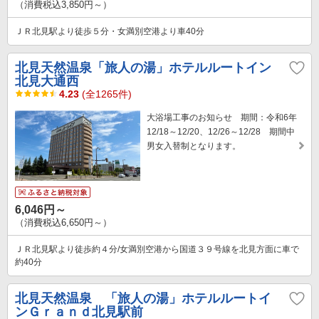
（消費税込3,850円～）
ＪＲ北見駅より徒歩５分・女満別空港より車40分
北見天然温泉「旅人の湯」ホテルルートイン
北見大通西
4.23
(全1265件)
大浴場工事のお知らせ 期間：令和6年
12/18～12/20、12/26～12/28 期間中
男女入替制となります。
6,046円～
（消費税込6,650円～）
ＪＲ北見駅より徒歩約４分/女満別空港から国道３９号線を北見方面に車で
約40分
北見天然温泉 「旅人の湯」ホテルルートイ
ンＧｒａｎｄ北見駅前