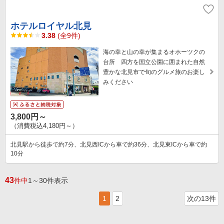
ホテルロイヤル北見
3.38
(全9件)
海の幸と山の幸が集まるオホーツクの
台所 四方を国立公園に囲まれた自然
豊かな北見市で旬のグルメ旅のお楽し
みください
3,800円～
（消費税込4,180円～）
北見駅から徒歩で約7分、北見西ICから車で約36分、北見東ICから車で約
10分
43
件中
1～30件表示
1
2
次の13件