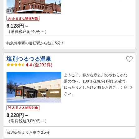
6,128円～
（消費税込6,740円～）
特急停車駅の遠軽駅から徒歩5分！
塩別つるつる温泉
4.4
(全292件)
ようこそ、静かな森と川のやわらかな
湯の宿へ。100％源泉かけ流しの宿で
ゆったりとしたひと時をお過ごしくだ
さい。
8,228円～
（消費税込9,050円～）
留辺蘂駅よりお車で２5分