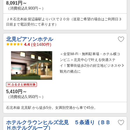
8,091円～
（消費税込8,900円～）
ＪＲ石北本線:留辺蘂駅よりバスで２０分（送迎ご希望の場合はご利用日３
日前まで電話受付にて承ります）
北見ピアソンホテル
4.4
(全1480件)
＜全室Wi-Fi・無料駐車場・ホテル横コ
ンビニ＞北見中心で叶える快適ステ
イ！繁華街徒歩2分の好立地ビジネスや
観光の拠点に
5,410円～
（消費税込5,950円～）
石北本線 北見駅 から徒歩5分。女満別空港から車で45分。
ホテルクラウンヒルズ北見 ５条通り（ＢＢ
Ｈホテルグループ）