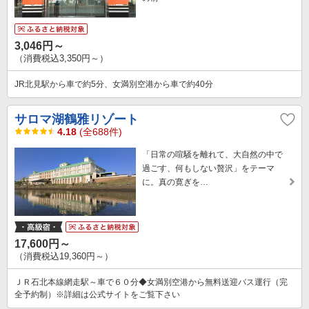
3,046円～
（消費税込3,350円～）
JR北見駅から車で約5分、女満別空港から車で約40分
サロマ湖鶴雅リゾート
4.18
(全688件)
「日常の喧騒を離れて、大自然の中で
過ごす、何もしない贅沢」をテーマ
に。真の寛ぎを…
17,600円～
（消費税込19,360円～）
ＪＲ石北本線網走駅～車で６０分◆女満別空港から無料送迎バス運行（完
全予約制）※詳細は公式サイトをご覧下さい