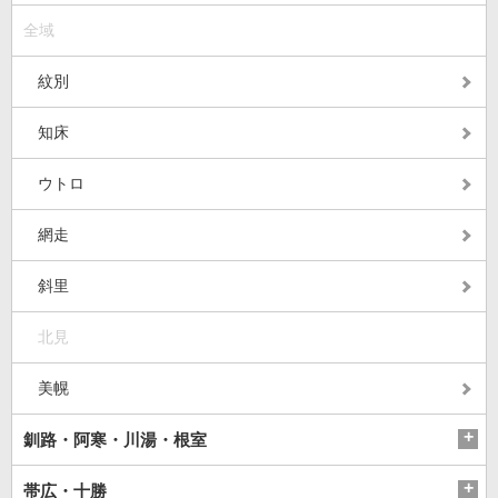
全域
紋別
知床
ウトロ
網走
斜里
北見
美幌
釧路・阿寒・川湯・根室
帯広・十勝