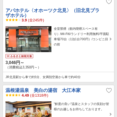
アパホテル〈オホーツク北見〉（旧北見プラ
ザホテル）
3.9
(全245件)
全室禁煙（館内喫煙スペース有
り）/Wi-Fi6/ランドリー利用無料/平面駐
車場70台（1泊1台700円）/コンビニ目
の前
3,046円～
（消費税込3,350円～）
JR北見駅から車で約5分、女満別空港から車で約40分
温根湯温泉 美白の湯宿 大江本家
4.49
(全1318件)
”鮮度の良い”温泉とスタッフの笑顔が皆
様のお越しをお待ちしております。