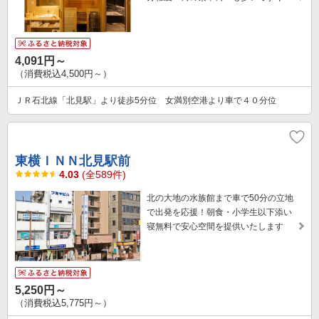
4,091円～
（消費税込4,500円～）
ＪＲ石北線「北見駅」より徒歩5分位 女満別空港より車で４０分位
東横ＩＮＮ北見駅前
4.03
(全589件)
北の大地の水族館まで車で50分の立地
で出発を応援！朝食・小学生以下添い
寝無料で安心空間を提供いたします
5,250円～
（消費税込5,775円～）