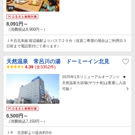
8,091円～
（消費税込8,900円～）
ＪＲ石北本線:留辺蘂駅よりバスで２０分（送迎ご希望の場合はご利用日３
日前まで電話受付にて承ります）
天然温泉 常呂川の湯 ドーミーイン北見
4.39
(全3352件)
2025年1月リニューアルオープン☆ ■
天然温泉大浴場(サウナ有)は夜通し入浴
可能！
6,500円～
（消費税込7,150円～）
ＪＲ 北見駅より徒歩約5分