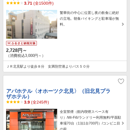
3.71
(全1500件)
繁華街の中心に位置し夜の飲食に絶好
の立地。朝食バイキングと駐車場が無
料。
2,728円～
（消費税込3,000円～）
ＪＲ北見駅より徒歩８分 女満別空港よりバス５０分
アパホテル〈オホーツク北見〉（旧北見プラ
ザホテル）
3.9
(全245件)
全室禁煙（館内喫煙スペース有
り）/Wi-Fi6/ランドリー利用無料/平面駐
車場70台（1泊1台700円）/コンビニ目
の前