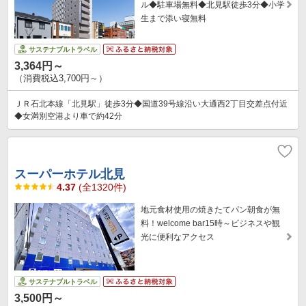
ル◆駐車場無料◆北見駅徒歩3分◆小学
生まで添い寝無料
サステナブルトラベル
3,364円～
（消費税込3,700円～）
ＪＲ石北本線「北見駅」徒歩3分◆国道39号線沿い大通西2丁目交差点付近
◆女満別空港より車で約42分
スーパーホテル北見
4.37
(全1320件)
地元食材使用の焼きたてパン朝食が無
料！welcome bar15時～ビジネスや観
光に便利なアクセス
サステナブルトラベル
3,500円～