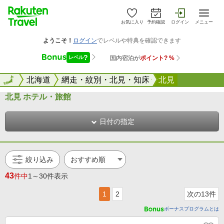
お気に入り
予約確認
ログイン
メニュー
全国
全国
北海道
網走・紋別・北見・知床
北見
北見 ホテル・旅館
日付の指定
絞り込み
43
件中
1～30件表示
1
2
次の13件
ボーナスプログラムとは