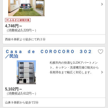
4,746円～
（消費税込5,220円～）
西線６条駅より徒歩にて約２分
Ｃａｓａ ｄｅ ＣＯＲＯＣＯＲＯ ３０２
／民泊
札幌市内の快適な1LDKアパートメン
ト。キッチン・洗濯機完備◎観光から
長期滞在まで幅広く対応します。
5,102円～
（消費税込5,612円～）
山鼻９条駅から徒歩で2分