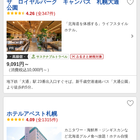
ザ ロイヤルパーク キャンバス 札幌大通
公園
4.26
(全347件)
「北海道を体感する」ライフスタイル
ホテル。
サステナブルトラベル
9,091円～
（消費税込10,000円～）
地下鉄「大通」駅 23番出入口すぐそば。新千歳空港連絡バス「大通公園」
より徒歩約5分。
ホテルアベスト札幌
4.09
(全1315件)
カニタワー・海鮮丼・ジンギスカンな
ど北海道グルメ食べ放題！ホテル自慢