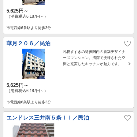
5,625円～
（消費税込6,187円～）
市電西線6条駅より徒歩3分
華月２０６／民泊
札幌すすきの徒歩圏内の新築デザイナ
ーズマンション。清潔で洗練された空
間と充実したキッチンが魅力です。
5,625円～
（消費税込6,187円～）
市電西線6条駅より徒歩3分
エンドレス三井南５条ＩＩ／民泊