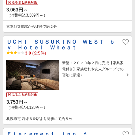
3,063円～
（消費税込3,369円～）
東本願寺前駅から徒歩で約２分
ＵＣＨＩ ＳＵＳＵＫＩＮＯ ＷＥＳＴ ｂ
ｙ Ｈｏｔｅｌ Ｗｈｅａｔ
3.0
(全5件)
新築！２０２０年２月に完成【家具家
電付き】家族連れや友人グループでの
宿泊に最適♪
3,753円～
（消費税込4,128円～）
札幌市電 西線６条駅より徒歩にて約８分
Ｆｉｅｒｅｍｅｎｔ ｉｎｎ ＾