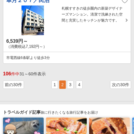
華月２０７／民泊
札幌すすきの徒歩圏内の新築デザイナ
ーズマンション。清潔で洗練された空
間と充実したキッチンが魅力です。
6,539円～
（消費税込7,192円～）
市電西線6条駅より徒歩3分
106
件中
31～60件表示
前の30件
1
2
3
4
次の30件
トラベルガイド記事
旅に行きたくなる旅行記事をお届け