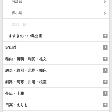
時計台
狸小路
西11丁目
すすきの・中島公園
定山渓
稚内・留萌・利尻・礼文
網走・紋別・北見・知床
釧路・阿寒・川湯・根室
帯広・十勝
日高・えりも