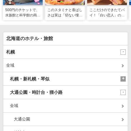
500円のチケットで、
このスタミナと香ばし
ここだけのできたてパ
水族館と科学館の両方
さは実は「切ない憧
イ！「白い恋人」の石
入れる！？お得感満載
れ」だった…！北海道
屋製菓直営初のオープ
の超穴場スポット！
グルメ「豚丼」のヒミ
ンキッチンが函館に
ツ
北海道のホテル・旅館
札幌
全域
札幌・新札幌・琴似
大通公園・時計台・狸小路
全域
大通公園