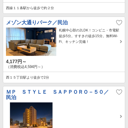
西線１１条駅から徒歩で約２分
メゾン大通りパーク／民泊
札幌中心部の2LDK！コンビニ・市電駅
徒歩5分。すすきの徒歩15分。無料Wi-
Fi、キッチン完備！
4,177円～
（消費税込4,594円～）
西１５丁目駅より徒歩で2分
ＭＰ ＳＴＹＬＥ ＳＡＰＰＯＲＯ－５０／
民泊