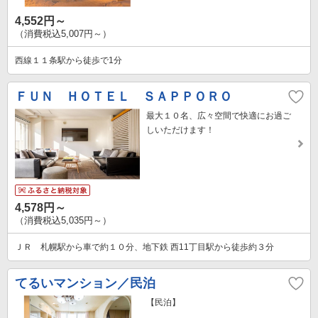
4,552円～
（消費税込5,007円～）
西線１１条駅から徒歩で1分
ＦＵＮ ＨＯＴＥＬ ＳＡＰＰＯＲＯ
最大１０名、広々空間で快適にお過ご
しいただけます！
4,578円～
（消費税込5,035円～）
ＪＲ 札幌駅から車で約１０分、地下鉄 西11丁目駅から徒歩約３分
てるいマンション／民泊
【民泊】