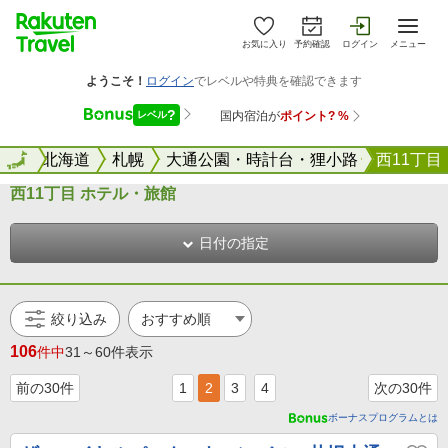
お気に入り
予約確認
ログイン
メニュー
全国
全国
北海道
札幌
大通公園・時計台・狸小路
西11丁目
西11丁目 ホテル・旅館
日付の指定
絞り込み
106
件中
31～60件表示
前の30件
1
2
3
4
次の30件
ボーナスプログラムとは