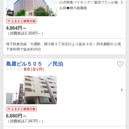
の夕朝食バイキング！連泊プランが超
お得◆狸小路隣接
4,864円～
（消費税込5,350円～）
地下鉄南北線「大通駅」狸小路４丁目出口より徒歩３分／JR札幌駅から地
下道利用で徒歩約20分
島屋ビル５０５ ／民泊
0.0
(全1件)
6,680円～
（消費税込7,347円～）