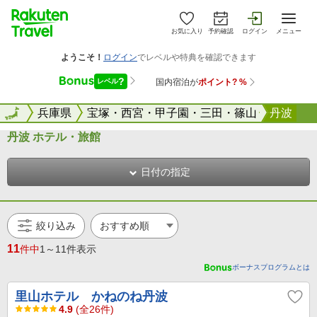
お気に入り
予約確認
ログイン
メニュー
全国
全国
兵庫県
宝塚・西宮・甲子園・三田・篠山
丹波
丹波 ホテル・旅館
日付の指定
絞り込み
11
件中
1～11件表示
ボーナスプログラムとは
里山ホテル かねのね丹波
4.9
(全26件)