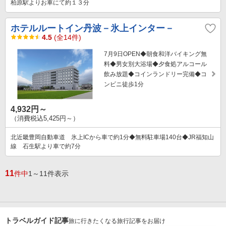
柏原駅よりお車にて約１３分
ホテルルートイン丹波－氷上インター－
4.5
(全14件)
7月9日OPEN◆朝食和洋バイキング無
料◆男女別大浴場◆夕食処アルコール
飲み放題◆コインランドリー完備◆コ
ンビニ徒歩1分
4,932円～
（消費税込5,425円～）
北近畿豊岡自動車道 氷上ICから車で約1分◆無料駐車場140台◆JR福知山
線 石生駅より車で約7分
11
件中
1～11件表示
トラベルガイド記事
旅に行きたくなる旅行記事をお届け