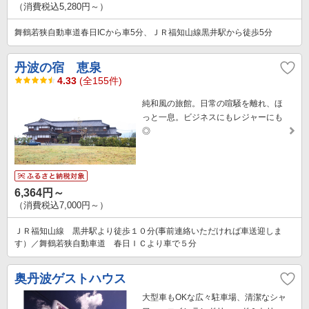
（消費税込5,280円～）
舞鶴若狭自動車道春日ICから車5分、ＪＲ福知山線黒井駅から徒歩5分
丹波の宿 恵泉
4.33
(全155件)
純和風の旅館。日常の喧騒を離れ、ほ
っと一息。ビジネスにもレジャーにも
◎
6,364円～
（消費税込7,000円～）
ＪＲ福知山線 黒井駅より徒歩１０分(事前連絡いただければ車送迎しま
す）／舞鶴若狭自動車道 春日ＩＣより車で５分
奥丹波ゲストハウス
大型車もOKな広々駐車場、清潔なシャ