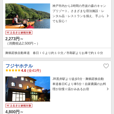
神戸市内から1時間の丹波の森のキャン
プリゾート。さまざまな宿泊施設・レ
ンタル品・レストランを揃え、手ぶら
でも安心！
2,273円～
（消費税込2,500円～）
舞鶴若狭自動車道 春日ＩＣより約１０分／市島駅よりお車で約１０分
フジヤホテル
4.6
(全41件)
JR黒井駅より徒歩5分・舞鶴若狭自動
車道春日ICより車5分！自家農園のお料
理が自慢☆温かみあるお宿
4,800円～