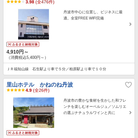
3.98
(全476件)
丹波市中心に位置し、ビジネスに最
適。全室FREE WIFI完備
4,910円～
（消費税込5,400円～）
ＪＲ福知山線 石生駅より車で５分／柏原駅より車で１０分
里山ホテル かねのね丹波
4.9
(全26件)
丹波市の豊かな食材を生かした和フレ
ンチを楽しむオーベルジュ／ソムリエ
の選ぶナチュラルワインと共に