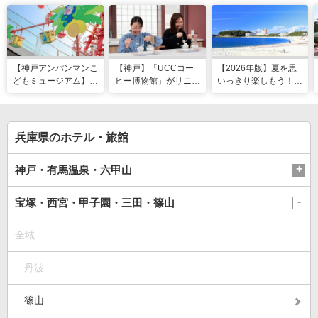
【神戸アンパンマンこ
【神戸】「UCCコー
【2026年版】夏を思
どもミュージアム】夏
ヒー博物館」がリニュ
いっきり楽しもう！関
季限定「水あそびひろ
ーアル！完全予約制で
西のおすすめ海水浴
ば」がオープン！びし
体験満載
場・ビーチ18選
ょ濡れになって暑さを
ふき飛ばそう
兵庫県のホテル・旅館
神戸・有馬温泉・六甲山
宝塚・西宮・甲子園・三田・篠山
全域
丹波
篠山