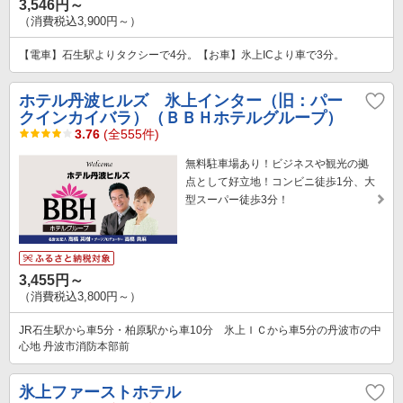
3,546円～
（消費税込3,900円～）
【電車】石生駅よりタクシーで4分。【お車】氷上ICより車で3分。
ホテル丹波ヒルズ 氷上インター（旧：パー
クインカイバラ）（ＢＢＨホテルグループ）
3.76
(全555件)
無料駐車場あり！ビジネスや観光の拠
点として好立地！コンビニ徒歩1分、大
型スーパー徒歩3分！
3,455円～
（消費税込3,800円～）
JR石生駅から車5分・柏原駅から車10分 氷上ＩＣから車5分の丹波市の中
心地 丹波市消防本部前
氷上ファーストホテル