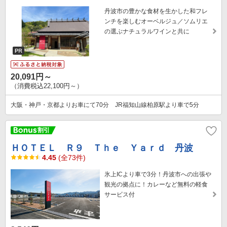
丹波市の豊かな食材を生かした和フレ
ンチを楽しむオーベルジュ／ソムリエ
の選ぶナチュラルワインと共に
20,091円～
（消費税込22,100円～）
大阪・神戸・京都よりお車にて70分 JR福知山線柏原駅より車で5分
ＨＯＴＥＬ Ｒ９ Ｔｈｅ Ｙａｒｄ 丹波
4.45
(全73件)
氷上ICより車で3分！丹波市への出張や
観光の拠点に！カレーなど無料の軽食
サービス付