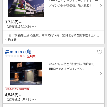
ワー・コインランドリー。ドミトリー
メインのお手頃価格。法人歓迎！
3,728円～
（消費税込4,100円～）
JR西日本 福知山線 石生駅より車で約12分 豊岡北近畿自動車道氷上ICよ
り約８分
黒ｍａｍｅ庵
0.0
(全6件)
のんびり自然と丹波観光 / 囲炉裏で
BBQができるゲストハウス
4,546円～
（消費税込5,000円～）