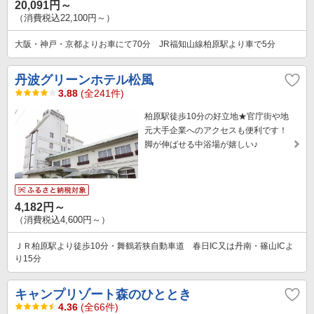
20,091円～
（消費税込22,100円～）
大阪・神戸・京都よりお車にて70分 JR福知山線柏原駅より車で5分
丹波グリーンホテル松風
3.88
(全241件)
柏原駅徒歩10分の好立地★官庁街や地
元大手企業へのアクセスも便利です！
脚が伸ばせる中浴場が嬉しい♪
4,182円～
（消費税込4,600円～）
ＪＲ柏原駅より徒歩10分・舞鶴若狭自動車道 春日IC又は丹南・篠山ICよ
り15分
キャンプリゾート森のひととき
4.36
(全66件)