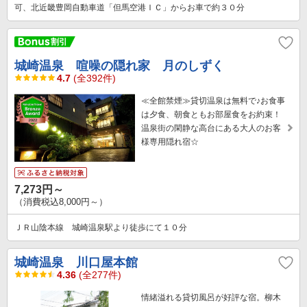
可、北近畿豊岡自動車道「但馬空港ＩＣ」からお車で約３０分
城崎温泉 喧噪の隠れ家 月のしずく
4.7
(全392件)
≪全館禁煙≫貸切温泉は無料で♪お食事
は夕食、朝食ともお部屋食をお約束！
温泉街の閑静な高台にある大人のお客
様専用隠れ宿☆
7,273円～
（消費税込8,000円～）
ＪＲ山陰本線 城崎温泉駅より徒歩にて１０分
城崎温泉 川口屋本館
4.36
(全277件)
情緒溢れる貸切風呂が好評な宿。柳木