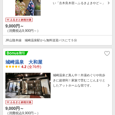
い「古木良木宿～ふるきよきやど～」
9,000円～
（消費税込9,900円～）
JR山陰本線 城崎温泉駅から無料送迎バスにて５分
城崎温泉 大和屋
4.2
(全76件)
城崎温泉ど真ん中！外湯めぐりや街歩
きに超便利！家族で営むこじんまりと
したアットホームな宿です。
9,000円～
（消費税込9,900円～）