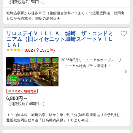
（消費税込7,150円～）
城崎温泉駅から徒歩10分（旅館組合無料バスあり）北近畿豊岡道・豊岡出
石ICから約30分。御所の湯付近★
リロステイＶＩＬＬＡ 城崎 ザ・コンドミ
ニアム（旧レイセニット城崎スイートＶＩＬ
ＬＡ）
3.82
(全1971件)
2026年7月リニューアルオープン！リ
ニューアル特典プラン販売中！
6,800円～
（消費税込7,480円～）
ＪＲ山陰本線「城崎温泉」駅から車で約７分(無料送迎車あり※予約制）。
北近畿豊岡自動車道「日高神鍋高原」ＩＣより40分。