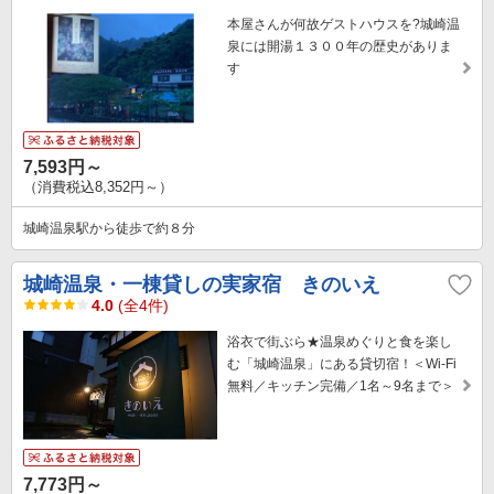
本屋さんが何故ゲストハウスを?城崎温
泉には開湯１３００年の歴史がありま
す
7,593円～
（消費税込8,352円～）
城崎温泉駅から徒歩で約８分
城崎温泉・一棟貸しの実家宿 きのいえ
4.0
(全4件)
浴衣で街ぶら★温泉めぐりと食を楽し
む「城崎温泉」にある貸切宿！＜Wi-Fi
無料／キッチン完備／1名～9名まで＞
7,773円～