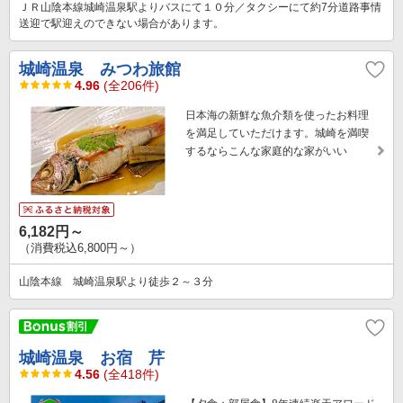
ＪＲ山陰本線城崎温泉駅よりバスにて１０分／タクシーにて約7分道路事情
送迎で駅迎えのできない場合があります。
城崎温泉 みつわ旅館
4.96
(全206件)
日本海の新鮮な魚介類を使ったお料理
を満足していただけます。城崎を満喫
するならこんな家庭的な家がいい
6,182円～
（消費税込6,800円～）
山陰本線 城崎温泉駅より徒歩２～３分
城崎温泉 お宿 芹
4.56
(全418件)