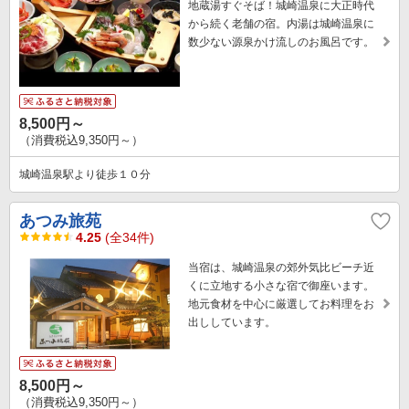
地蔵湯すぐそば！城崎温泉に大正時代
から続く老舗の宿。内湯は城崎温泉に
数少ない源泉かけ流しのお風呂です。
8,500円～
（消費税込9,350円～）
城崎温泉駅より徒歩１０分
あつみ旅苑
4.25
(全34件)
当宿は、城崎温泉の郊外気比ビーチ近
くに立地する小さな宿で御座います。
地元食材を中心に厳選してお料理をお
出ししています。
8,500円～
（消費税込9,350円～）