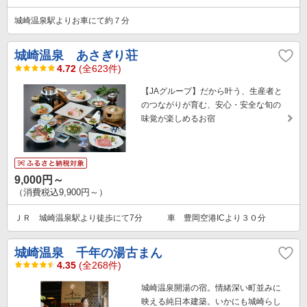
城崎温泉駅よりお車にて約７分
城崎温泉 あさぎり荘
4.72
(全623件)
【JAグループ】だから叶う、生産者と
のつながりが育む、安心・安全な旬の
味覚が楽しめるお宿
9,000円～
（消費税込9,900円～）
ＪＲ 城崎温泉駅より徒歩にて7分 車 豊岡空港ICより３０分
城崎温泉 千年の湯古まん
4.35
(全268件)
城崎温泉開湯の宿。情緒深い町並みに
映える純日本建築。いかにも城崎らし