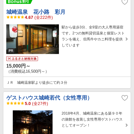
城崎温泉 花小路 彩月
4.67
(全222件)
駅から徒歩3分、全9室の大人専用湯宿
です。2つの無料貸切温泉と個室レスト
ランを備え、但馬牛やカニ料理を提供
しています
15,000円～
（消費税込16,500円～）
ＪＲ 城崎温泉駅より徒歩にて約３分
ゲストハウス城崎若代（女性専用）
5.0
(全27件)
2018年4月、城崎温泉にある築９０年
の旅館を改装し女性専用ゲストハウス
としてオープン！