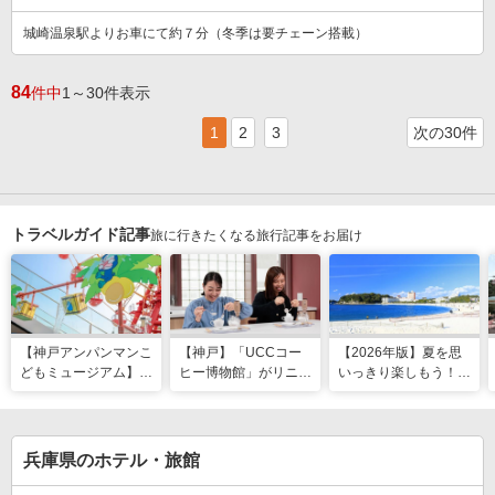
城崎温泉駅よりお車にて約７分（冬季は要チェーン搭載）
84
件中
1～30件表示
1
2
3
次の30件
トラベルガイド記事
旅に行きたくなる旅行記事をお届け
【神戸アンパンマンこ
【神戸】「UCCコー
【2026年版】夏を思
どもミュージアム】夏
ヒー博物館」がリニュ
いっきり楽しもう！関
季限定「水あそびひろ
ーアル！完全予約制で
西のおすすめ海水浴
ば」がオープン！びし
体験満載
場・ビーチ18選
ょ濡れになって暑さを
ふき飛ばそう
兵庫県のホテル・旅館