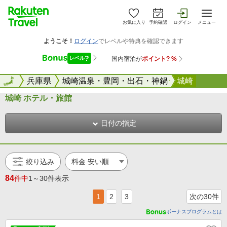
お気に入り
予約確認
ログイン
メニュー
全国
全国
兵庫県
城崎温泉・豊岡・出石・神鍋
城崎
城崎 ホテル・旅館
日付の指定
絞り込み
84
件中
1～30件表示
1
2
3
次の30件
ボーナスプログラムとは