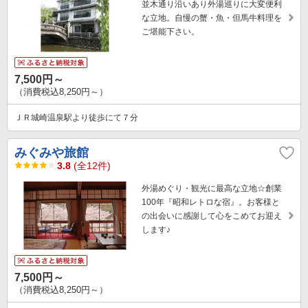
並木通り沿いあり外湯巡りに大変便利
な立地。自慢の蟹・魚・但馬牛料理を
ご堪能下さい。
7,500円～
（消費税込8,250円～）
ＪＲ城崎温泉駅より徒歩にて７分
みぐみや旅館
3.8
(全12件)
外湯めぐり・観光に最高な立地☆創業
100年『昭和レトロな宿』。お客様と
の出会いに感謝して心をこめてお迎え
します♪
7,500円～
（消費税込8,250円～）