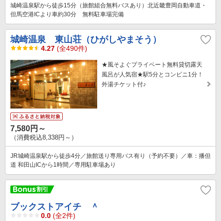
城崎温泉駅から徒歩15分（旅館組合無料バスあり）北近畿豊岡自動車道・
但馬空港ICより車約30分 無料駐車場完備
城崎温泉 東山荘（ひがしやまそう）
4.27
(全490件)
★風そよぐプライベート無料貸切露天
風呂が人気宿★駅5分とコンビニ1分！
外湯チケット付♪
7,580円～
（消費税込8,338円～）
JR城崎温泉駅から徒歩4分／旅館送り専用バス有り（予約不要）／車：播但
道 和田山ICから1時間／専用駐車場あり
ブックストアイチ ＾
0.0
(全2件)