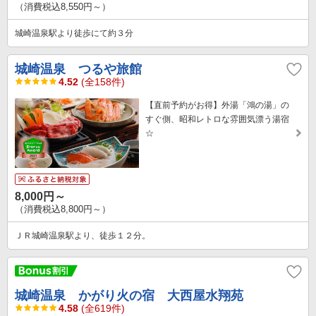
（消費税込8,550円～）
城崎温泉駅より徒歩にて約３分
城崎温泉 つるや旅館
4.52
(全158件)
【直前予約がお得】外湯「鴻の湯」の
すぐ側、昭和レトロな雰囲気漂う湯宿
☆
8,000円～
（消費税込8,800円～）
ＪＲ城崎温泉駅より、徒歩１２分。
城崎温泉 かがり火の宿 大西屋水翔苑
4.58
(全619件)