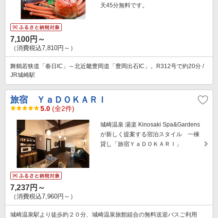
天45分無料です。
7,100円～
（消費税込7,810円～）
舞鶴若狭道「春日IC」～北近畿豊岡道「豊岡出石IC」。R312号で約20分 /
JR城崎駅
旅宿 ＹａＤＯＫＡＲＩ
5.0
(全2件)
城崎温泉 湯楽 Kinosaki Spa&Gardens
が新しく提案する宿泊スタイル 一棟
貸し「旅宿ＹａＤＯＫＡＲＩ」
7,237円～
（消費税込7,960円～）
城崎温泉駅より徒歩約２０分、城崎温泉旅館組合の無料送迎バスご利用