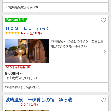
JR城崎温泉駅より約800m
ＨＯＳＴＥＬ わらく
4.25
(全10件)
城崎温泉＋αの癒しの体験を 自由な滞
在ができるスモールホテル
9,000円～
（消費税込9,900円～）
城崎温泉駅より徒歩約７分
城崎温泉 一棟貸しの宿 ゆっ蔵
0.0
(全1件)