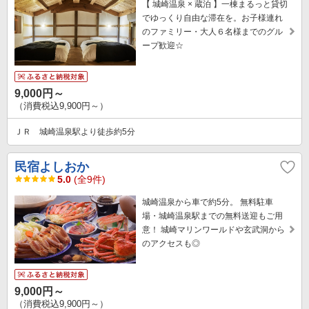
【 城崎温泉 × 蔵泊 】一棟まるっと貸切
でゆっくり自由な滞在を。お子様連れ
のファミリー・大人６名様までのグル
ープ歓迎☆
9,000円～
（消費税込9,900円～）
ＪＲ 城崎温泉駅より徒歩約5分
民宿よしおか
5.0
(全9件)
城崎温泉から車で約5分。 無料駐車
場・城崎温泉駅までの無料送迎もご用
意！ 城崎マリンワールドや玄武洞から
のアクセスも◎
9,000円～
（消費税込9,900円～）