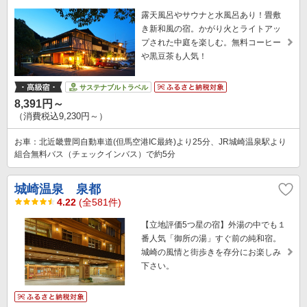
露天風呂やサウナと水風呂あり！畳敷
き新和風の宿。かがり火とライトアッ
プされた中庭を楽しむ。無料コーヒー
や黒豆茶も人気！
サステナブルトラベル
8,391円～
（消費税込9,230円～）
お車：北近畿豊岡自動車道(但馬空港IC最終)より25分、JR城崎温泉駅より
組合無料バス（チェックインバス）で約5分
城崎温泉 泉都
4.22
(全581件)
【立地評価5つ星の宿】外湯の中でも１
番人気「御所の湯」すぐ前の純和宿。
城崎の風情と街歩きを存分にお楽しみ
下さい。