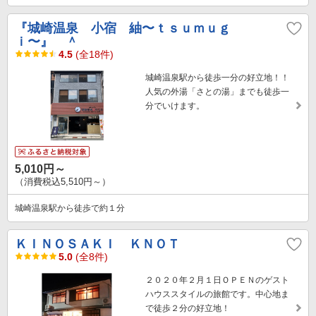
『城崎温泉 小宿 紬〜ｔｓｕｍｕｇ
ｉ〜』 ＾
4.5
(全18件)
城崎温泉駅から徒歩一分の好立地！！
人気の外湯「さとの湯」までも徒歩一
分でいけます。
5,010円～
（消費税込5,510円～）
城崎温泉駅から徒歩で約１分
ＫＩＮＯＳＡＫＩ ＫＮＯＴ
5.0
(全8件)
２０２０年２月１日ＯＰＥＮのゲスト
ハウススタイルの旅館です。中心地ま
で徒歩２分の好立地！