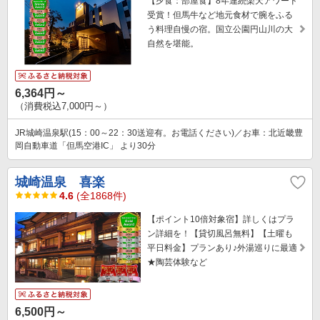
【夕食：部屋食】8年連続楽天アワード
受賞！但馬牛など地元食材で腕をふる
う料理自慢の宿。国立公園円山川の大
自然を堪能。
6,364円～
（消費税込7,000円～）
JR城崎温泉駅(15：00～22：30送迎有。お電話ください)／お車：北近畿豊
岡自動車道「但馬空港IC」 より30分
城崎温泉 喜楽
4.6
(全1868件)
【ポイント10倍対象宿】詳しくはプラ
ン詳細を！【貸切風呂無料】【土曜も
平日料金】プランあり♪外湯巡りに最適
★陶芸体験など
6,500円～