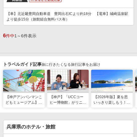
【車】北近畿豊岡自動車道 豊岡出石ICより約18分 【電車】城崎温泉駅
より徒歩15分（旅館組合無料バス有）
6
件中
1～6件表示
トラベルガイド記事
旅に行きたくなる旅行記事をお届け
【神戸アンパンマンこ
【神戸】「UCCコー
【2026年版】夏を思
どもミュージアム】夏
ヒー博物館」がリニュ
いっきり楽しもう！関
季限定「水あそびひろ
ーアル！完全予約制で
西のおすすめ海水浴
ば」がオープン！びし
体験満載
場・ビーチ18選
ょ濡れになって暑さを
ふき飛ばそう
兵庫県のホテル・旅館