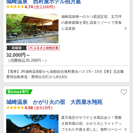
城崎温泉 西村屋ホテル招月庭
4.74
(全1166件)
城崎温泉唯一の５つ星認定宿。五万坪
の森林庭園を望む温泉リゾートで美食
と温泉旅
32,000円～
（消費税込35,200円～）
【電車】JR城崎温泉駅から旅館組合無料乗合バスで5～15分【車】北近畿
豊岡自動車道・豊岡出石ICから約18分
城崎温泉 かがり火の宿 大西屋水翔苑
4.58
(全619件)
露天風呂やサウナと水風呂あり！畳敷
き新和風の宿。かがり火とライトアッ
プされた中庭を楽しむ。無料コーヒー