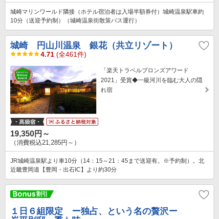
城崎マリンワールド隣接（ホテル宿泊者は入場半額券付）城崎温泉駅車約
10分（送迎予約制）（城崎温泉街散策バス運行）
城崎 円山川温泉 銀花（共立リゾート）
4.71
(全461件)
「楽天トラベルブロンズアワード
2021」受賞◆一級河川を臨む大人の隠
れ宿
19,350円～
（消費税込21,285円～）
JR城崎温泉駅より車10分（14：15～21：45まで送迎有。※予約制）。北
近畿豊岡道【豊岡・出石IC】より約30分
１日６組限定 ー独占、という名の贅沢ー