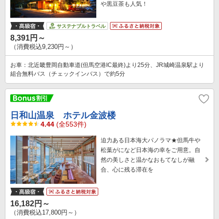
や黒豆茶も人気！
サステナブルトラベル
8,391円～
（消費税込9,230円～）
お車：北近畿豊岡自動車道(但馬空港IC最終)より25分、JR城崎温泉駅より
組合無料バス（チェックインバス）で約5分
日和山温泉 ホテル金波楼
4.44
(全553件)
迫力ある日本海大パノラマ★但馬牛や
松葉がになど日本海の幸をご用意。自
然の美しさと温かなおもてなしが融
合、心に残る滞在を
16,182円～
（消費税込17,800円～）