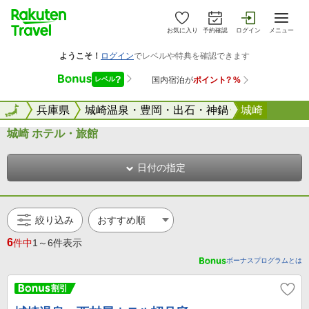
お気に入り
予約確認
ログイン
メニュー
全国
全国
兵庫県
城崎温泉・豊岡・出石・神鍋
城崎
城崎 ホテル・旅館
日付の指定
絞り込み
6
件中
1～6件表示
ボーナスプログラムとは