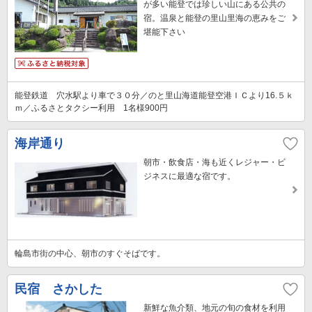
が多い能登では珍しい山にある公共の
宿。温泉と能登の里山里海の恵みをご
堪能下さい
能登鉄道 穴水駅より車で３０分／のと里山海道能登空港ＩＣより16.５ｋ
ｍ／ふるさとタクシー利用 1名様900円
海岸通り
朝市・飲食店・海も近くレジャー・ビ
ジネスに最適な宿です。
輪島市街の中心、朝市のすぐそばです。
民宿 さかした
新鮮な魚介類、地元の旬の食材を利用