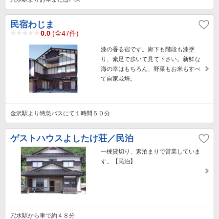
民宿わじま
0.0
(全47件)
漆の香る宿です。廊下も階段も漆塗
り、素足で歩いて見て下さい。新鮮な
海の幸はもちろん、野菜もお米もすべ
て自家栽培。
金沢駅より特急バスにて１時間５０分
ゲストハウスよしたけ荘／民泊
一棟貸切り、素泊まりで営業していま
す。【民泊】
穴水駅から車で約４８分