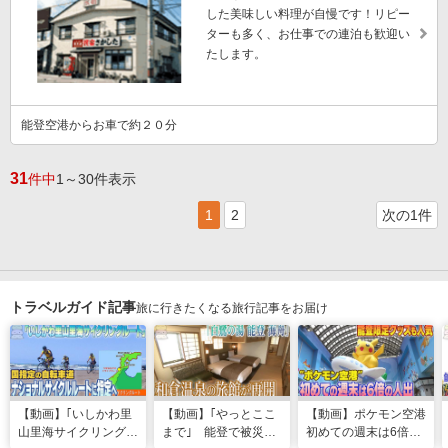
した美味しい料理が自慢です！リピー
ターも多く、お仕事での連泊も歓迎い
たします。
能登空港からお車で約２０分
31
件中
1～30件表示
1
2
次の1件
トラベルガイド記事
旅に行きたくなる旅行記事をお届け
【動画】｢いしかわ里
【動画】｢やっとここ
【動画】ポケモン空港
山里海サイクリングル
まで｣ 能登で被災の
初めての週末は6倍の