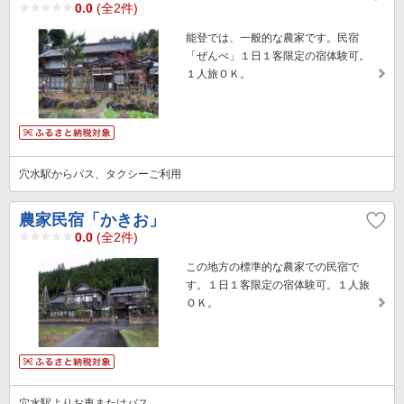
0.0
(全2件)
能登では、一般的な農家です。民宿
「ぜんべ」１日１客限定の宿体験可。
１人旅ＯＫ。
穴水駅からバス、タクシーご利用
農家民宿「かきお」
0.0
(全2件)
この地方の標準的な農家での民宿で
す。１日１客限定の宿体験可。１人旅
ＯＫ。
穴水駅よりお車またはバス