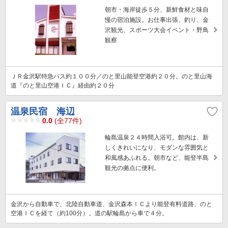
朝市・海岸徒歩５分、新鮮食材と味自
慢の宿泊施設。お仕事出張、釣り、金
沢観光、スポーツ大会イベント・野鳥
観察
ＪＲ金沢駅特急バス約１００分／のと里山能登空港約２０分。のと里山海
道『のと里山空港ＩＣ』経由約２０分
温泉民宿 海辺
0.0
(全77件)
輪島温泉２４時間入浴可。館内は、新
しくきれいになり、モダンな雰囲気と
和風感あふれる。朝市など、能登半島
観光の拠点に便利。
金沢から自動車で、北陸自動車道、金沢森本ＩＣより能登有料道路、のと
空港ＩＣを経て（約100分）。道の駅輪島から車で４分。