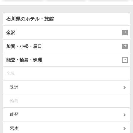
ート｣国指定の自転車
和倉温泉旅館｢能登 海
人出 能登限定グッズ
道“ナショナルサイク
舟｣が営業再開 喜び
はほとんどが品切れ
ルルート”に指定へ
の日に従業員は…
石川県のホテル・旅館
金沢
加賀・小松・辰口
能登・輪島・珠洲
全域
珠洲
輪島
能登
穴水