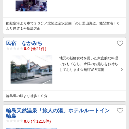
能登空港より車で２０分／北陸道金沢経由『のと里山海道』能登空港ＩＣ
より県道１号輪島方面
民宿 なかみち
0.0
(全21件)
地元の新鮮食材を用いた家庭的な料理
でおもてなし。皆様のお越しをお待ち
しております☆無料WiFi完備
輪島道の駅より徒歩１０分
輪島天然温泉「旅人の湯」ホテルルートイン
輪島
0.0
(全1215件)