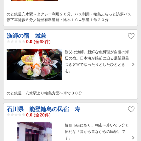
のと鉄道穴水駅～タクシー利用２０分、バス利用・輪島ふらっと訪夢バス
停下車徒歩５分／能登有料道路・比木ＩＣ→県道１号２０分
漁師の宿 城兼
0.0
(全68件)
親父は漁師。新鮮な魚料理が自慢の海
辺の宿。日本海が眼前に迫る展望風呂
つき客室でゆったりとしたひととき
を。
のと鉄道 穴水駅より輪島方面へ車で３０分
石川県 能登輪島の民宿 寿
0.0
(全20件)
輪島市街にあり、朝市へ歩いて５分と
便利な『昔から昔ながらの民宿』で
す。