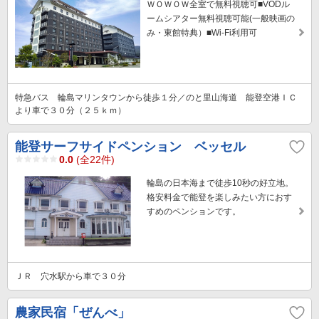
ＷＯＷＯＷ全室で無料視聴可■VODル
ームシアター無料視聴可能(一般映画の
み・東館特典）■Wi-Fi利用可
特急バス 輪島マリンタウンから徒歩１分／のと里山海道 能登空港ＩＣ
より車で３０分（２５ｋｍ）
能登サーフサイドペンション ベッセル
0.0
(全22件)
輪島の日本海まで徒歩10秒の好立地。
格安料金で能登を楽しみたい方におす
すめのペンションです。
ＪＲ 穴水駅から車で３０分
農家民宿「ぜんべ」