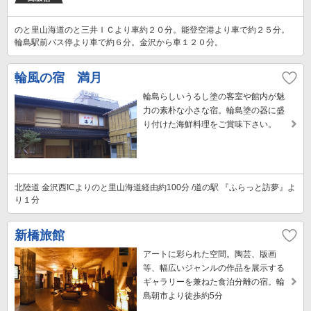
のと里山海道のと三井ＩＣより車約２０分。能登空港より車で約２５分。
輪島駅前バス停より車で約６分。金沢から車１２０分。
輪風の宿 満月
輪島らしいうるし塗の客室や館内が魅
力の素朴な小さな宿。輪島塗の器に盛
り付けた海鮮料理をご賞味下さい。
北陸道 金沢西ICよりのと里山海道経由約100分 /道の駅 『ふらっと訪夢』よ
り１分
新橋旅館
アートに彩られた空間。陶芸、版画
等、幅広いジャンルの作品を展示する
ギャラリーを兼ねた食泊分離の宿。輪
島朝市より徒歩約5分