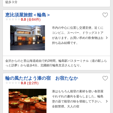
徒歩３分
恵比須屋旅館＜輪島＞
0.0
(全84件)
市内の中心に位置し交通至便。近くに
コンビニ、スーパー、ドラッグストア
があります。お買い求めの飲食物はお
持ち込み結構です。
金沢からのと里山海道経由で約2時間。輪島駅バスターミナル（道の駅ふら
っと訪夢）から徒歩4分。北國銀行輪島支店さんとなり。
輪の風ただよう漆の宿 お宿たなか
0.0
(全2件)
漆はもちろん能登の素材を使い各部屋
それぞれの趣向を凝らしました。輪島
塗の器で能登の味を堪能して下さい。
全館禁煙。大人の宿