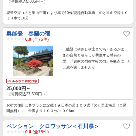
（消費税込5,885円～）
能登空港（のと里山空港）より車で10分/能越自動車道 のと里山空港ＩＣ
より車で10分
奥能登 春蘭の宿
0.0
(全75件)
〈能登はやさしや土までも〉あるがま
まの自然と暮らしが共生する希有の
里！『農家の宿or学校の宿』を拠点に
五感を癒しませんか
25,000円～
（消費税込27,500円～）
お宿の住所は各プランに記載！★日本の道１００選『のと里山海道（全区
間無料）』 金沢より１００分/１００km
ペンション クロワッサン＜石川県＞
0.0
(全78件)