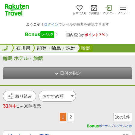
お気に入り
予約確認
ログイン
メニュー
全国
全国
石川県
能登・輪島・珠洲
輪島
輪島 ホテル・旅館
日付の指定
絞り込み
31
件中
1～30件表示
1
2
次の1件
ボーナスプログラムとは