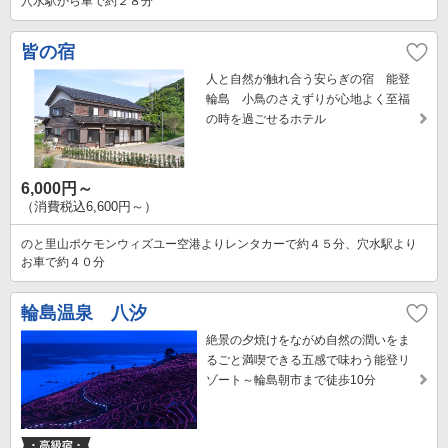
穴水駅から車で約２８分
皆の宿
人と自然が触れ合う安らぎの宿 能登
輪島 小鳥のさえずりが心地よく至福
の時を過ごせるホテル
6,000円～
（消費税込6,600円～）
のと里山ポケモンウィズユー空港よりレンタカーで約４５分、穴水駅より
お車で約４０分
輪島温泉 八汐
絶景の夕焼けをながめ自然の潤いをま
るごと満喫できる五感で味わう能登リ
ゾート～輪島朝市まで徒歩10分