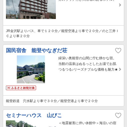
JR金沢駅よりバス、車で１２０分／能登空港より車で２０分／のと三井Ｉ
Ｃより車２０分
国民宿舎 能登やなぎだ荘
緑深い奥能登の山間に佇む静かな宿。
当館の温泉はぬるっとしたお湯でお肌
つるつる♪リーズナブルな価格も魅力★
能登鉄道 穴水駅より車で３０分／能登空港より車で２０分
セミナーハウス 山びこ
＜地震被害に伴い休館中＞海沿いの宿