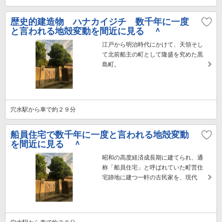
歴史的建造物 ハナカイジチ 数千年に一度
と言われる地殻変動を間近に見る ＾
江戸から明治時代にかけて、天領そし
て北前船主の町として隆盛を究めた黒
島町。
穴水駅から車で約２９分
船員住宅で数千年に一度と言われる地殻変動
を間近に見る ＾
昭和の高度経済成長期に建てられ、通
称「船員住宅」と呼ばれていた町営住
宅跡地に建つ一軒の古民家を、現代