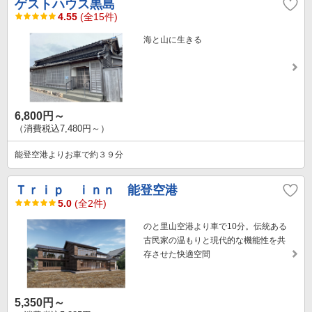
ゲストハウス黒島
4.55
(全15件)
海と山に生きる
6,800円～
（消費税込7,480円～）
能登空港よりお車で約３９分
Ｔｒｉｐ ｉｎｎ 能登空港
5.0
(全2件)
のと里山空港より車で10分。伝統ある
古民家の温もりと現代的な機能性を共
存させた快適空間
5,350円～