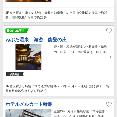
JR穴水駅より車で約32分、能越自動車道・のと里山空港ICより車で約23
分、能登空港から車で約27分
ねぶた温泉 海游 能登の庄
畳・漆・和紙が調和した奥能登・輪島
の一軒宿。PH10.5の温泉はトロトロ♪
JR金沢駅より特急バスで道の駅輪島へ（約120分）＋送迎（要予約）／能
登有料道路穴水ICより約35分
ホテルメルカート輪島
全室Wi-Fi完備☆輪島駅前バス停徒歩３
分のサウナ付き大浴場のあるホテル。