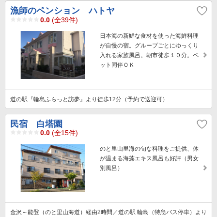
漁師のペンション ハトヤ
0.0
(全39件)
日本海の新鮮な食材を使った海鮮料理
が自慢の宿。グループごとにゆっくり
入れる家族風呂。朝市徒歩１０分。ペ
ット同伴ＯＫ
道の駅『輪島ふらっと訪夢』より徒歩12分（予約で送迎可）
民宿 白塔園
0.0
(全15件)
のと里山里海の旬な料理をご提供、体
が温まる海藻エキス風呂も好評（男女
別風呂）
金沢～能登（のと里山海道）経由2時間／道の駅 輪島（特急バス停車）より