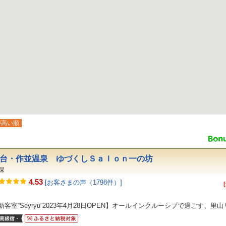
が高い順
台・作並温泉 ゆづくしＳａｌｏｎ一の坊
保
4.53
[お客さまの声（1798件）]
新客室“Seyryu”2023年4月28日OPEN】オールインクルーシブで過ごす、