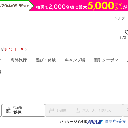
ヘルプ
お気
ー
海外旅行
遊び・体験
キャンプ場
割引クーポン
保
宿泊地
1
0
1
大人
子供
秋保
航空券+宿泊
パッケージで検索