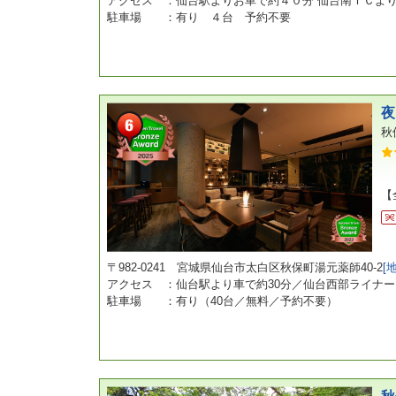
アクセス ：仙台駅よりお車で約４０分 仙台南ＩＣよ
駐車場 ：有り ４台 予約不要
夜
秋
【
〒982-0241 宮城県仙台市太白区秋保町湯元薬師40-2
[
アクセス ：仙台駅より車で約30分／仙台西部ライナー
駐車場 ：有り（40台／無料／予約不要）