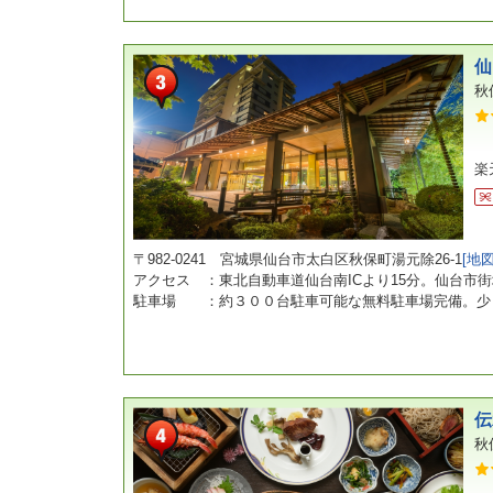
仙
秋
楽
〒982-0241 宮城県仙台市太白区秋保町湯元除26-1
[地
アクセス ：東北自動車道仙台南ICより15分。仙台市
駐車場 ：約３００台駐車可能な無料駐車場完備。少
伝
秋