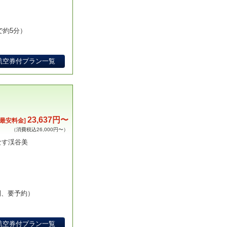
で約5分）
航空券付プラン一覧
23,637円〜
[最安料金]
（消費税込26,000円〜）
なす渓谷美
制、要予約）
航空券付プラン一覧