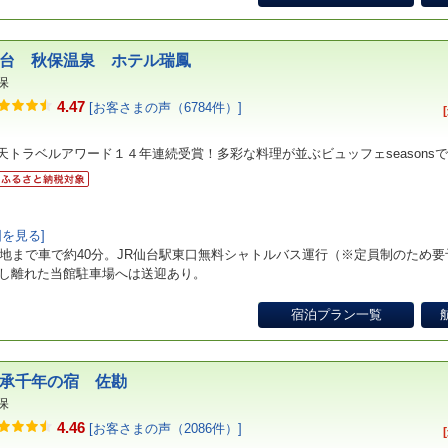
台 秋保温泉 ホテル瑞鳳
保
4.47
[お客さまの声（6784件）]
天トラベルアワード１４年連続受賞！多彩な料理が並ぶビュッフェseasons
図を見る]
街地まで車で約40分。JR仙台駅東口無料シャトルバス運行（※定員制のため要
し離れた当館駐車場へは送迎あり。
宿泊プラン一覧
承千年の宿 佐勘
保
4.46
[お客さまの声（2086件）]