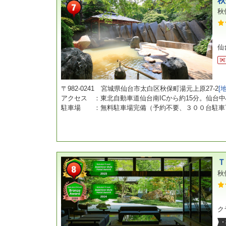
秋
秋
仙
〒982-0241 宮城県仙台市太白区秋保町湯元上原27-2
[
アクセス ：東北自動車道仙台南ICから約15分。仙台
駐車場 ：無料駐車場完備（予約不要、３００台駐車
Ｔ
秋
ク