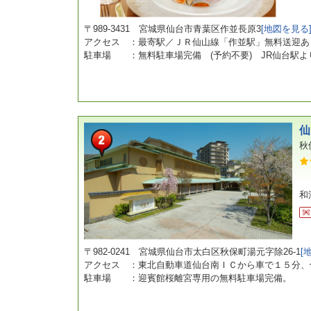
〒989-3431 宮城県仙台市青葉区作並長原3
[地図を見る
アクセス ：最寄駅／ＪＲ仙山線「作並駅」無料送迎あ
駐車場 ：無料駐車場完備 (予約不要) JR仙台駅より
仙
秋
和
〒982-0241 宮城県仙台市太白区秋保町湯元字除26-1
[
アクセス ：東北自動車道仙台南ＩＣから車で１５分、
駐車場 ：迎賓館桜離宮専用の無料駐車場完備。