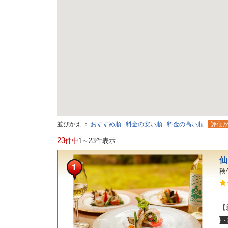
並びかえ ：
おすすめ順
料金の安い順
料金の高い順
評価
23
件中
1～23件表示
仙
秋
【