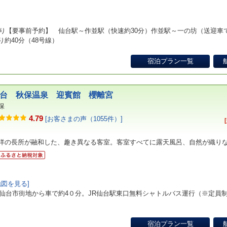
]
り【要事前予約】 仙台駅～作並駅（快速約30分）作並駅～一の坊（送迎車
約40分（48号線）
宿泊プラン一覧
台 秋保温泉 迎賓館 櫻離宮
保
4.79
[お客さまの声（1055件）]
洋の長所が融和した、趣き異なる客室。客室すべてに露天風呂、自然が織り
地図を見る]
仙台市街地から車で約4０分。JR仙台駅東口無料シャトルバス運行（※定員
宿泊プラン一覧