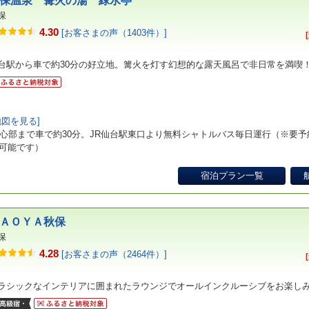
保温泉 篝火の湯 緑水亭
保
4.30
[お客さまの声（1403件）]
台駅から車で約30分の好立地。篝火を灯す幻想的な露天風呂で非日常を満喫
地図を見る]
中心部まで車で約30分。JR仙台駅東口より無料シャトルバス毎日運行（※要予
可能です）
宿泊プラン一覧
ＡＯＹＡ秋保
保
4.28
[お客さまの声（2464件）]
ラシックなインテリアに囲まれたラウンジでオールインクルーシブをお楽し