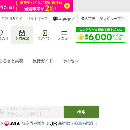
ご利用ガイド
サイトマップ
Language
楽天市場
楽天グループ
に入り
予約確認
ログイン
メニュー
ふるさと納税
旅行ガイド
その他
合計料金
※1部屋/1泊あたりの税込金額
検索
〜
航空券+宿泊
新幹線・特急+宿泊