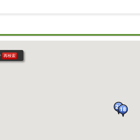
で
再検索
再検索