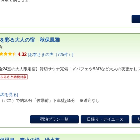
りお車で約１５分
を彩る大人の宿 秋保風雅
保
4.32
[お客さまの声（725件）]
全24室の大人限定宿】貸切サウナ完備！〆パフェやBARなど大人の夜更かし
地図を見る]
（バス）で約30分「佐勘前」下車徒歩5分 ※送迎なし
宿泊プラン一覧
日帰り・デイユース