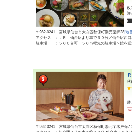
政
迎
〒982-0241 宮城県仙台市太白区秋保町湯元薬師28
[地
アクセス ：ＪＲ 仙台駅より車で３０分／仙台駅西口
駐車場 ：５００台可 ５０ｍ程先の駐車場〜館を送
Ｒ
秋
愛
〒982-0241 宮城県仙台市太白区秋保町湯元字木戸保7-