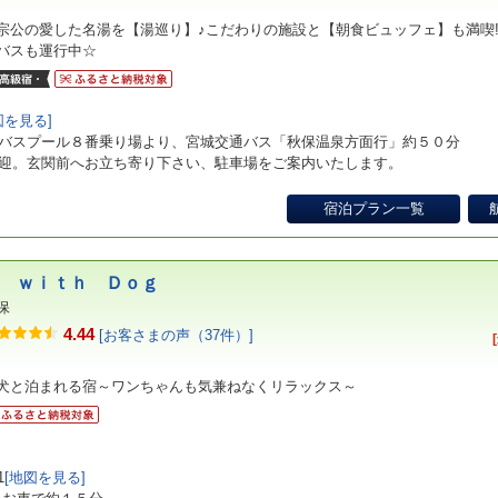
宗公の愛した名湯を【湯巡り】♪こだわりの施設と【朝食ビュッフェ】も満喫
バスも運行中☆
図を見る]
バスプール８番乗り場より、宮城交通バス「秋保温泉方面行」約５０分
迎。玄関前へお立ち寄り下さい、駐車場をご案内いたします。
宿泊プラン一覧
 ｗｉｔｈ Ｄｏｇ
保
4.44
[お客さまの声（37件）]
犬と泊まれる宿～ワンちゃんも気兼ねなくリラックス～
1
[地図を見る]