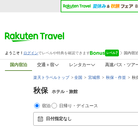
国内宿泊
交通＋宿
レンタカー
高速バス・ツア
楽天トラベルトップ
>
全国
>
宮城県
>
秋保・作並
>
秋
秋保
ホテル・旅館
宿泊
日帰り・デイユース
日付指定なし