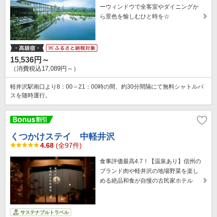
ーウィンドウで全客室やダイニングか
ら景色を愉しむひと時を☆
15,536円～
（消費税込17,089円～）
軽井沢駅南口より8：00～21：00時の間、約30分間隔にて無料シャトルバ
スを随時運行。
くつかけステイ 中軽井沢
4.68
(全97件)
食事評価最高4.7！【温泉あり】信州の
ブランド肉や軽井沢の地場野菜を楽し
める絶品和食が自慢の古民家ホテル
サステナブルトラベル