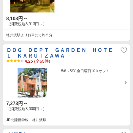
8,103円～
（消費税込8,913円～）
軽井沢駅よりお車にて約５分
ＤＯＧ ＤＥＰＴ ＧＡＲＤＥＮ ＨＯＴＥ
Ｌ ＫＡＲＵＩＺＡＷＡ
4.25
(全55件)
5/8～5/31金日曜日10％オフ！
7,273円～
（消費税込8,000円～）
JR北陸新幹線 軽井沢駅