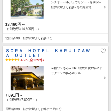
ンチオーベルジュでリゾートを満喫～
軽井沢駅より徒歩7分の好立地
13,460円～
（消費税込14,805円～）
北陸新幹線 軽井沢駅より徒歩７分
ＳＯＲＡ ＨＯＴＥＬ ＫＡＲＵＩＺＡＷ
Ａ ＯＵＴＬＥＴ
4.25
(全129件)
全館ワンちゃんOK♪ 軽井沢最大級のド
ッグランのあるホテル
7,091円～
（消費税込7,800円～）
長野新幹線 軽井沢駅よりお車にて約５分