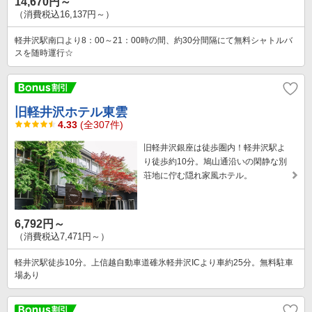
14,670円～
（消費税込16,137円～）
軽井沢駅南口より8：00～21：00時の間、約30分間隔にて無料シャトルバ
スを随時運行☆
旧軽井沢ホテル東雲
4.33
(全307件)
旧軽井沢銀座は徒歩圏内！軽井沢駅よ
り徒歩約10分。鳩山通沿いの閑静な別
荘地に佇む隠れ家風ホテル。
6,792円～
（消費税込7,471円～）
軽井沢駅徒歩10分。上信越自動車道碓氷軽井沢ICより車約25分。無料駐車
場あり