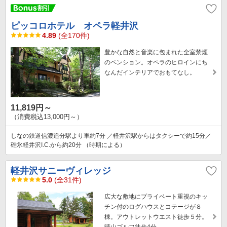
ピッコロホテル オペラ軽井沢
4.89
(全170件)
豊かな自然と音楽に包まれた全室禁煙
のペンション。オペラのヒロインにち
なんだインテリアでおもてなし。
11,819円～
（消費税込13,000円～）
しなの鉄道信濃追分駅より車約7分 ／軽井沢駅からはタクシーで約15分／
碓氷軽井沢I.C.から約20分 （時期による）
軽井沢サニーヴィレッジ
5.0
(全31件)
広大な敷地にプライベート重視のキッ
チン付のログハウスとコテージが８
棟。アウトレットウエスト徒歩５分。
晴山ゴルフ徒歩4分