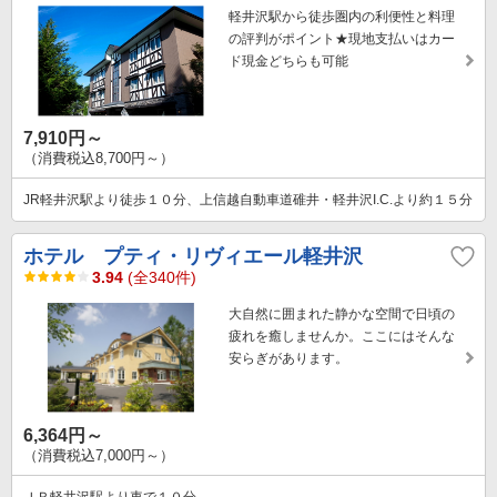
軽井沢駅から徒歩圏内の利便性と料理
の評判がポイント★現地支払いはカー
ド現金どちらも可能
7,910円～
（消費税込8,700円～）
JR軽井沢駅より徒歩１０分、上信越自動車道碓井・軽井沢I.C.より約１５分
ホテル プティ・リヴィエール軽井沢
3.94
(全340件)
大自然に囲まれた静かな空間で日頃の
疲れを癒しませんか。ここにはそんな
安らぎがあります。
6,364円～
（消費税込7,000円～）
ＪＲ軽井沢駅より車で１０分