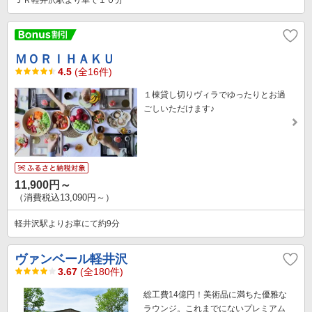
ＭＯＲＩＨＡＫＵ
4.5
(全16件)
１棟貸し切りヴィラでゆったりとお過
ごしいただけます♪
11,900円～
（消費税込13,090円～）
軽井沢駅よりお車にて約9分
ヴァンベール軽井沢
3.67
(全180件)
総工費14億円！美術品に満ちた優雅な
ラウンジ。これまでにないプレミアム