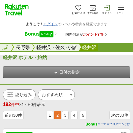
お気に入り
予約確認
ログイン
メニュー
全国
全国
長野県
軽井沢・佐久･小諸
軽井沢
軽井沢 ホテル・旅館
日付の指定
絞り込み
192
件中
31～60件表示
前の30件
1
2
3
4
5
次の30件
ボーナスプログラムとは