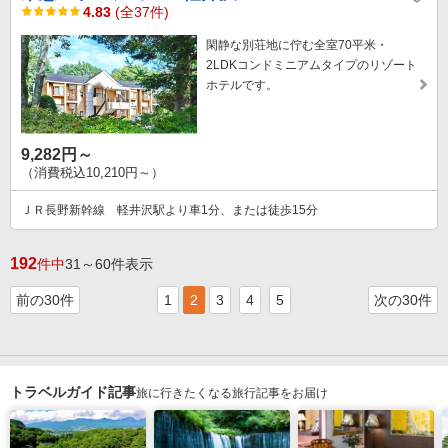
4.83
(全37件)
閑静な別荘地に佇む全室70平米・
2LDKコンドミニアムタイプのリゾート
ホテルです。
9,282円～
（消費税込10,210円～）
ＪＲ長野新幹線 軽井沢駅より車1分、または徒歩15分
192
件中
31～60件表示
前の30件
1
2
3
4
5
次の30件
トラベルガイド記事
旅に行きたくなる旅行記事をお届け