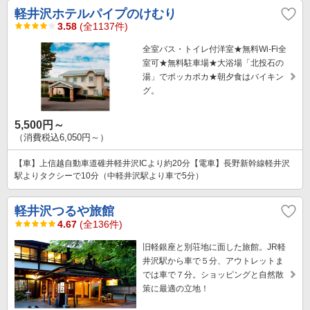
軽井沢ホテルパイプのけむり
3.58
(全1137件)
全室バス・トイレ付洋室★無料Wi-Fi全
室可★無料駐車場★大浴場「北投石の
湯」でポッカポカ★朝夕食はバイキン
グ。
5,500円～
（消費税込6,050円～）
【車】上信越自動車道碓井軽井沢ICより約20分【電車】長野新幹線軽井沢
駅よりタクシーで10分（中軽井沢駅より車で5分）
軽井沢つるや旅館
4.67
(全136件)
旧軽銀座と別荘地に面した旅館。JR軽
井沢駅から車で５分、アウトレットま
では車で７分。ショッピングと自然散
策に最適の立地！