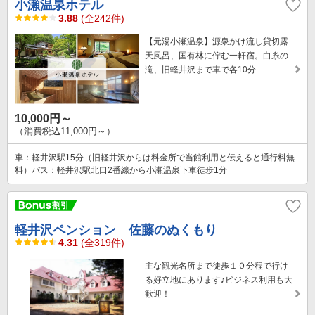
小瀬温泉ホテル
3.88
(全242件)
【元湯小瀬温泉】源泉かけ流し貸切露
天風呂、国有林に佇む一軒宿。白糸の
滝、旧軽井沢まで車で各10分
10,000円～
（消費税込11,000円～）
車：軽井沢駅15分（旧軽井沢からは料金所で当館利用と伝えると通行料無
料）バス：軽井沢駅北口2番線から小瀬温泉下車徒歩1分
軽井沢ペンション 佐藤のぬくもり
4.31
(全319件)
主な観光名所まで徒歩１０分程で行け
る好立地にあります♪ビジネス利用も大
歓迎！