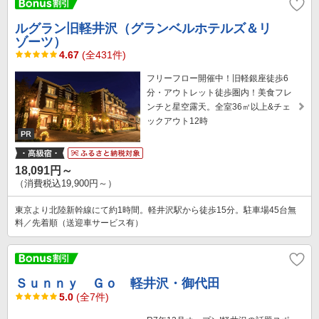
ルグラン旧軽井沢（グランベルホテルズ＆リ
ゾーツ）
4.67
(全431件)
フリーフロー開催中！旧軽銀座徒歩6
分・アウトレット徒歩圏内！美食フレ
ンチと星空露天。全室36㎡以上&チェ
ックアウト12時
18,091円～
（消費税込19,900円～）
東京より北陸新幹線にて約1時間。軽井沢駅から徒歩15分。駐車場45台無
料／先着順（送迎車サービス有）
Ｓｕｎｎｙ Ｇｏ 軽井沢・御代田
5.0
(全7件)