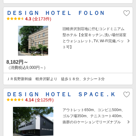
ＤＥＳＩＧＮ ＨＯＴＥＬ ＦＯＬＯＮ
4.3
(全173件)
旧軽井沢別荘地に佇むコンドミニアム
型ホテル【全室キッチン､洗い場付浴室
とウォシュレット､TV､Wi-Fi完備,ペッ
ト可】
8,182円～
（消費税込9,000円～）
ＪＲ長野新幹線 軽井沢駅より 徒歩１８分、タクシー３分
ＤＥＳＩＧＮ ＨＯＴＥＬ ＳＰＡＣＥ．Ｋ
4.14
(全125件)
アウトレット650m、コンビニ500m、
ゴルフ場350m、テニスコート400m、
抜群のロケーションでリーズナブル