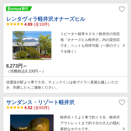
レンタヴィラ軽井沢オナーズヒル
4.89
(全10件)
リピーター様率９０％！軽井沢の別荘
地「オナーズヒル軽井沢」内の貸別荘
です。ペットも同伴可能（一部のヴィ
ラを除く）
8,273円～
（消費税込9,100円～）
信濃追分駅より車で５分。チェックインは各ヴイラへ直接お越しいただ
き、到着したらご連絡ください。
サンダンス・リゾート軽井沢
4.52
(全55件)
軽井沢ＩＣより車で約１５分、軽井沢
アウトレットまで約５分の大人の隠れ
家的なホテルです。