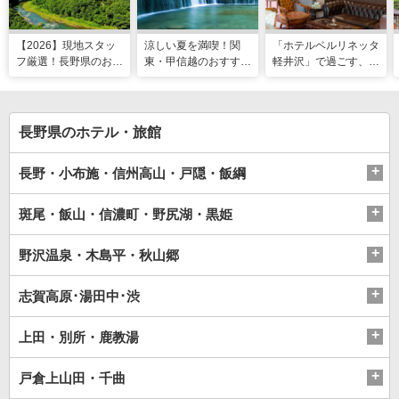
【2026】現地スタッ
涼しい夏を満喫！関
「ホテルベルリネッタ
フ厳選！長野県のおす
東・甲信越のおすすめ
軽井沢」で過ごす、ア
すめ観光スポット26
避暑地14選
ンティークに包まれる
選
優雅な休日
長野県のホテル・旅館
長野・小布施・信州高山・戸隠・飯綱
斑尾・飯山・信濃町・野尻湖・黒姫
野沢温泉・木島平・秋山郷
志賀高原･湯田中･渋
上田・別所・鹿教湯
戸倉上山田・千曲