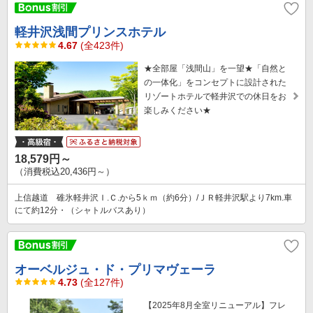
軽井沢浅間プリンスホテル
4.67
(全423件)
★全部屋「浅間山」を一望★「自然と
の一体化」をコンセプトに設計された
リゾートホテルで軽井沢での休日をお
楽しみください★
18,579円～
（消費税込20,436円～）
上信越道 碓氷軽井沢Ｉ.Ｃ.から5ｋｍ（約6分）/ＪＲ軽井沢駅より7km.車
にて約12分・（シャトルバスあり）
オーベルジュ・ド・プリマヴェーラ
4.73
(全127件)
【2025年8月全室リニューアル】フレ