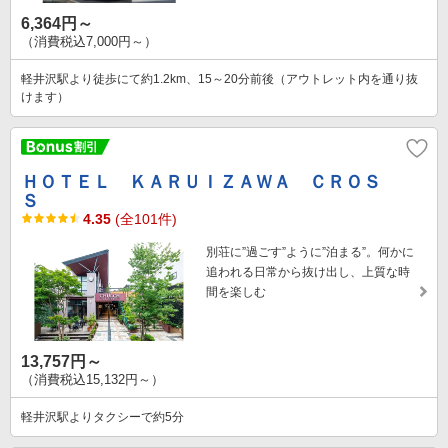
6,364円～
（消費税込7,000円～）
軽井沢駅より徒歩にて約1.2km、15～20分前後（アウトレット内を通り抜
けます）
ＨＯＴＥＬ ＫＡＲＵＩＺＡＷＡ ＣＲＯＳ
Ｓ
4.35
(全101件)
別荘に”過ごす”ように”泊まる”。何かに
追われる日常から抜け出し、上質な時
間を楽しむ
13,757円～
（消費税込15,132円～）
軽井沢駅よりタクシーで約5分