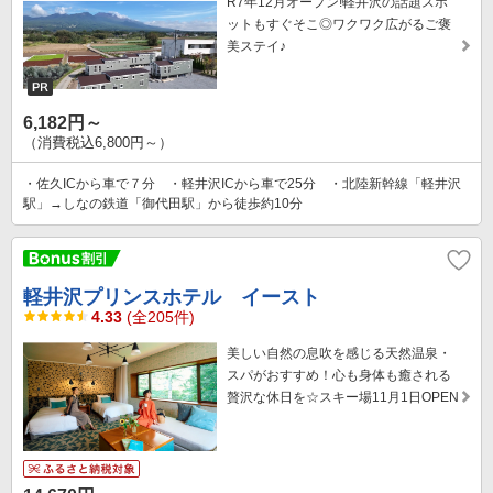
R7年12月オープン!軽井沢の話題スポ
ットもすぐそこ◎ワクワク広がるご褒
美ステイ♪
6,182円～
（消費税込6,800円～）
・佐久ICから車で７分 ・軽井沢ICから車で25分 ・北陸新幹線「軽井沢
駅」→しなの鉄道「御代田駅」から徒歩約10分
軽井沢プリンスホテル イースト
4.33
(全205件)
美しい自然の息吹を感じる天然温泉・
スパがおすすめ！心も身体も癒される
贅沢な休日を☆スキー場11月1日OPEN