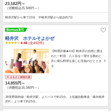
23,182円～
（消費税込25,500円～）
軽井沢駅から車で10分 中軽井沢駅から徒歩約7分
軽井沢 ホテルそよかぜ
4.46
(全492件)
【料理評価★4.8】軽井沢の自然に囲ま
れた一軒宿 八ヶ岳を一望する眺めと
共に南仏料理を楽しむ至福のひととき
を
14,855円～
（消費税込16,340円～）
JR長野新幹線「軽井沢駅」よりバスで約15分。上信越自動車道「碓氷軽井
沢IC」より車で約25分。