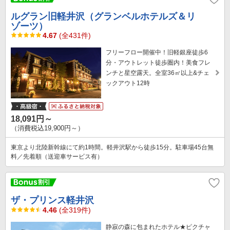
ルグラン旧軽井沢（グランベルホテルズ＆リ
ゾーツ）
4.67
(全431件)
フリーフロー開催中！旧軽銀座徒歩6
分・アウトレット徒歩圏内！美食フレ
ンチと星空露天。全室36㎡以上&チェ
ックアウト12時
18,091円～
（消費税込19,900円～）
東京より北陸新幹線にて約1時間。軽井沢駅から徒歩15分。駐車場45台無
料／先着順（送迎車サービス有）
ザ・プリンス軽井沢
4.46
(全319件)
静寂の森に包まれたホテル★ピクチャ