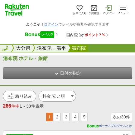
お気に入り
予約確認
ログイン
メニュー
全国
全国
大分県
湯布院・湯平
湯布院
湯布院 ホテル・旅館
日付の指定
絞り込み
286
件中
1～30件表示
1
2
3
4
5
次の30件
ボーナスプログラムとは