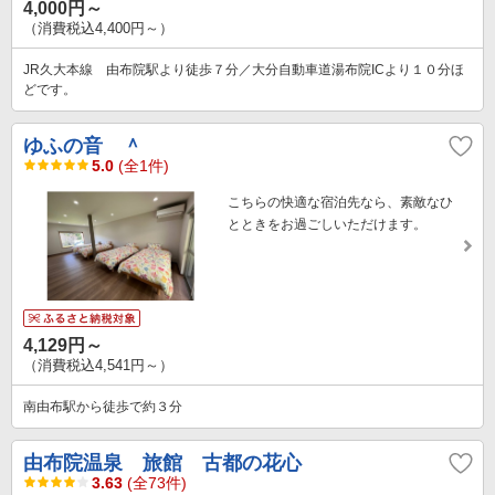
4,000円～
（消費税込4,400円～）
JR久大本線 由布院駅より徒歩７分／大分自動車道湯布院ICより１０分ほ
どです。
ゆふの音 ＾
5.0
(全1件)
こちらの快適な宿泊先なら、素敵なひ
とときをお過ごしいただけます。
4,129円～
（消費税込4,541円～）
南由布駅から徒歩で約３分
由布院温泉 旅館 古都の花心
3.63
(全73件)