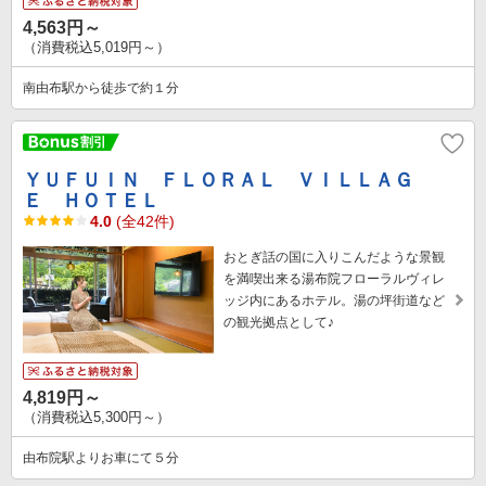
4,563円～
（消費税込5,019円～）
南由布駅から徒歩で約１分
ＹＵＦＵＩＮ ＦＬＯＲＡＬ ＶＩＬＬＡＧ
Ｅ ＨＯＴＥＬ
4.0
(全42件)
おとぎ話の国に入りこんだような景観
を満喫出来る湯布院フローラルヴィレ
ッジ内にあるホテル。湯の坪街道など
の観光拠点として♪
4,819円～
（消費税込5,300円～）
由布院駅よりお車にて５分