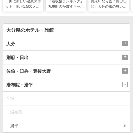
日田に新しい温泉スポ
「看板猫ランキング」
御朱印ならぬ「御〇〇
ット、地下1,500メー
九重町のかぼすちゃ
印」大分の旅の思い出
トルから沸く大地の恵
ん、悲願の全国2位に
のコレクション
み
大分県のホテル・旅館
大分
別府・日出
佐伯・臼杵・豊後大野
湯布院・湯平
全域
湯布院
湯平