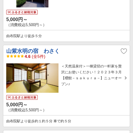
5,000円～
（消費税込5,500円～）
由布院駅より徒歩５分
山紫水明の宿 わさく
4.6
(全5件)
＜天然温泉付＞一棟貸切の一軒家を贅
沢にお使いください！２０２３年３月
【櫻館－ｓａｋｕｒａ－】ニューオー
プン♪
5,000円～
（消費税込5,500円～）
由布院駅より徒歩約１約５分 車で約５分