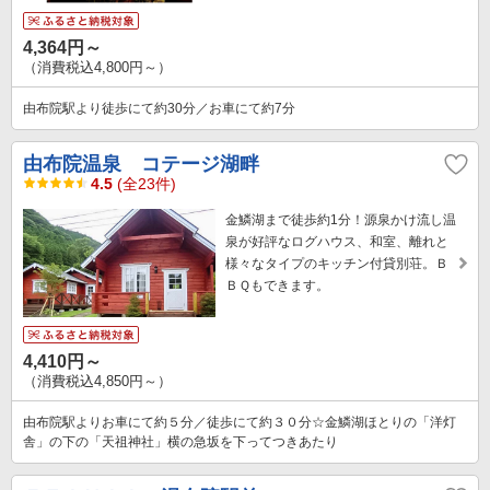
4,364円～
（消費税込4,800円～）
由布院駅より徒歩にて約30分／お車にて約7分
由布院温泉 コテージ湖畔
4.5
(全23件)
金鱗湖まで徒歩約1分！源泉かけ流し温
泉が好評なログハウス、和室、離れと
様々なタイプのキッチン付貸別荘。Ｂ
ＢＱもできます。
4,410円～
（消費税込4,850円～）
由布院駅よりお車にて約５分／徒歩にて約３０分☆金鱗湖ほとりの「洋灯
舎」の下の「天祖神社」横の急坂を下ってつきあたり