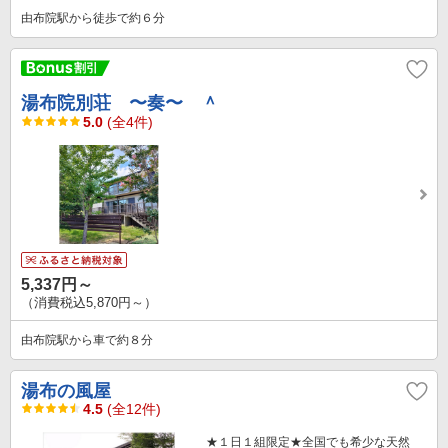
由布院駅から徒歩で約６分
湯布院別荘 〜奏〜 ＾
5.0
(全4件)
5,337円～
（消費税込5,870円～）
由布院駅から車で約８分
湯布の風屋
4.5
(全12件)
★１日１組限定★全国でも希少な天然