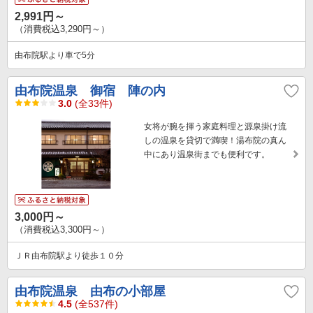
2,991円～
（消費税込3,290円～）
由布院駅より車で5分
由布院温泉 御宿 陣の内
3.0
(全33件)
女将が腕を揮う家庭料理と源泉掛け流
しの温泉を貸切で満喫！湯布院の真ん
中にあり温泉街までも便利です。
3,000円～
（消費税込3,300円～）
ＪＲ由布院駅より徒歩１０分
由布院温泉 由布の小部屋
4.5
(全537件)