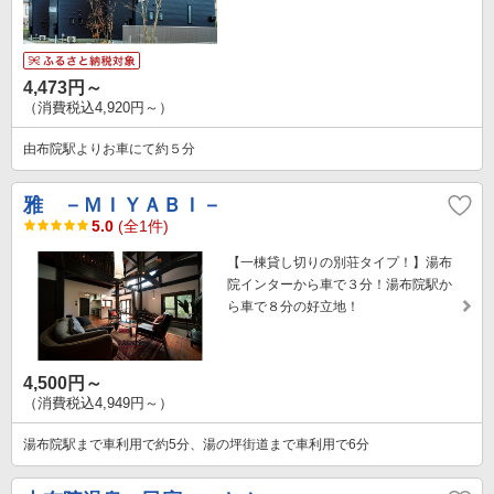
4,473円～
（消費税込4,920円～）
由布院駅よりお車にて約５分
雅 －ＭＩＹＡＢＩ－
5.0
(全1件)
【一棟貸し切りの別荘タイプ！】湯布
院インターから車で３分！湯布院駅か
ら車で８分の好立地！
4,500円～
（消費税込4,949円～）
湯布院駅まで車利用で約5分、湯の坪街道まで車利用で6分