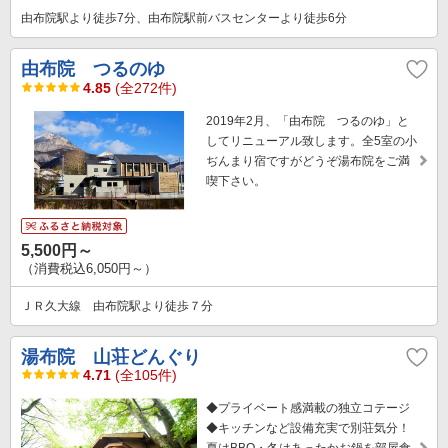
由布院駅より徒歩7分、由布院駅前バスセンターより徒歩6分
由布院 つるのゆ
4.85
(全272件)
2019年2月、「由布院 つるのゆ」と
してリニューアル致します。全5室の小
ぢんまり宿ですがどうぞ湯布院をご満
喫下さい。
5,500円～
（消費税込6,050円～）
ＪＲ久大線 由布院駅より徒歩７分
湯布院 山荘どんぐり
4.71
(全105件)
◆プライベート感満載の独立コテージ
◆キッチンなど設備充実で別荘気分！
夏はBBQ・冬はあったかお鍋を部屋食