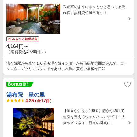
我が家のようにホッとひと息つける隠
れ宿。無料貸切風呂有り！
4,164円～
（消費税込4,580円～）
湯布院駅から車で１０分★湯布院インターから市街地方面に進んで、ロー
ソン次にガソリンスタンドがあり、左側の黄色い看板が目印
湯布院 星の里
4.25
(全17件)
【源泉かけ流し100％】静かな環境で
心身を整えるウェルネスステイ｜一人
旅やビジネス、観光の拠点に