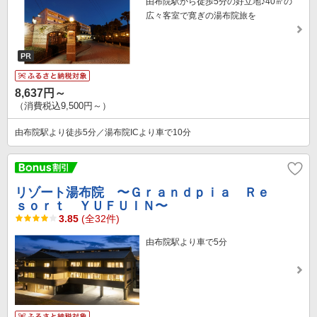
由布院駅から徒歩5分の好立地♪40㎡の
広々客室で寛ぎの湯布院旅を
8,637円～
（消費税込9,500円～）
由布院駅より徒歩5分／湯布院ICより車で10分
リゾート湯布院 〜Ｇｒａｎｄｐｉａ Ｒｅ
ｓｏｒｔ ＹＵＦＵＩＮ〜
3.85
(全32件)
由布院駅より車で5分