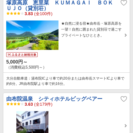
塚原高原 恵里菜 ＫＵＭＡＧＡＩ ＢＯＫ
ＵＪＯ（貸別荘）
3.83
(全100件)
★自然に浸る宿★由布岳・塚原高原を
一望！自然に囲まれた貸別荘で過ごす
プライベートなひととき。
5,000円～
（消費税込5,500円～）
大分自動車道：湯布院ICより車で約20分または由布岳スマートICより車で
約6分。JR由布院駅より車で約16分。
由布院温泉 シティホテルビッグベアー
3.63
(全179件)