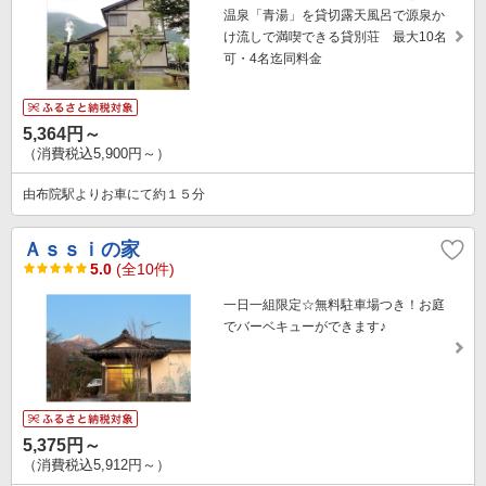
温泉「青湯」を貸切露天風呂で源泉か
け流しで満喫できる貸別荘 最大10名
可・4名迄同料金
5,364円～
（消費税込5,900円～）
由布院駅よりお車にて約１５分
Ａｓｓｉの家
5.0
(全10件)
一日一組限定☆無料駐車場つき！お庭
でバーベキューができます♪
5,375円～
（消費税込5,912円～）