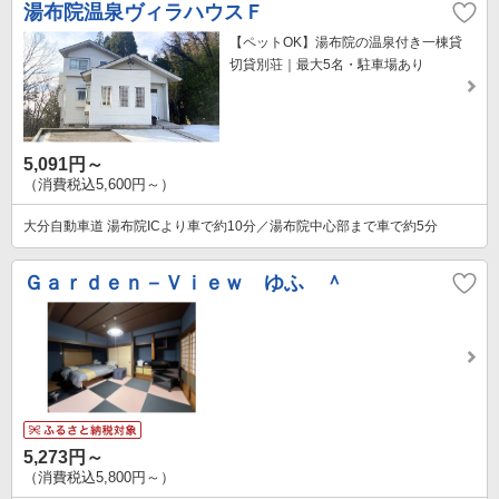
湯布院温泉ヴィラハウスＦ
【ペットOK】湯布院の温泉付き一棟貸
切貸別荘｜最大5名・駐車場あり
5,091円～
（消費税込5,600円～）
大分自動車道 湯布院ICより車で約10分／湯布院中心部まで車で約5分
Ｇａｒｄｅｎ－Ｖｉｅｗ ゆふ ＾
5,273円～
（消費税込5,800円～）