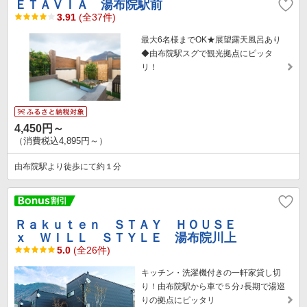
ＥＴＡＶＩＡ 湯布院駅前
3.91
(全37件)
最大6名様までOK★展望露天風呂あり
◆由布院駅スグで観光拠点にピッタ
リ！
4,450円～
（消費税込4,895円～）
由布院駅より徒歩にて約１分
Ｒａｋｕｔｅｎ ＳＴＡＹ ＨＯＵＳＥ
ｘ ＷＩＬＬ ＳＴＹＬＥ 湯布院川上
5.0
(全26件)
キッチン・洗濯機付きの一軒家貸し切
り！由布院駅から車で５分♪長期で湯巡
りの拠点にピッタリ