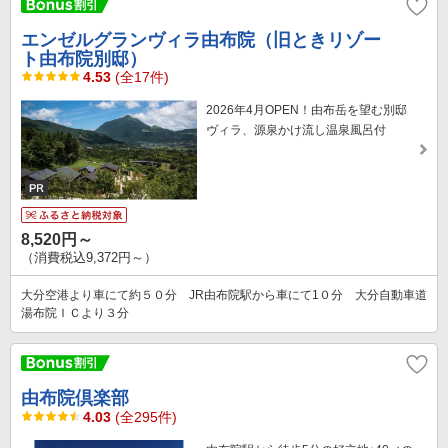
エンゼルグランヴィラ由布院（旧ときリゾー
ト由布院別邸）
4.53
(全17件)
2026年4月OPEN！由布岳を望む別邸
ヴィラ、源泉かけ流し温泉風呂付
8,520円～
（消費税込9,372円～）
大分空港より車にて約５０分 JR由布院駅から車にて1０分 大分自動車道
湯布院ＩＣより３分
由布院倶楽部
4.03
(全295件)