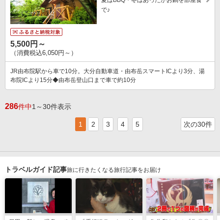
で♪
5,500円～
（消費税込6,050円～）
JR由布院駅から車で10分。大分自動車道・由布岳スマートICより3分、湯
布院ICより15分◆由布岳登山口まで車で約10分
286
件中
1～30件表示
1
2
3
4
5
次の30件
トラベルガイド記事
旅に行きたくなる旅行記事をお届け