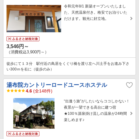
令和元年8/1 新築オープンいたしまし
た、天然温泉付き。格安でお泊りいた
だけます。観光に好立地。
3,546円～
（消費税込3,900円～）
徒歩にて１３分 駅付近の鳥居をくぐり橋を渡り左へ川土手をお進み下さ
い300ｍを右に（徒歩のみ）
湯布院カントリーロードユースホステル
4.6
(全148件)
“出逢う旅”がしたいならココしかない！
夜景が一望できる高台に建つ宿
★100％源泉掛け流しの温泉が24時間
楽しめます♪