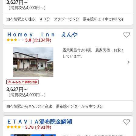
3,637円～
（消費税込4,000円～）
由布院駅より徒歩 ４０分 タクシーで５分 湯布院ICより車で約15分
Ｈｏｍｅｙ ｉｎｎ えんや
3.0
(全134件)
露天風呂付き洋風 農家民宿 お安く
しています。
3,637円～
（消費税込4,000円～）
由布院駅から車で5分／高速 湯布院インターから車で３分
ＥＴＡＶＩＡ湯布院金鱗湖
3.78
(全91件)