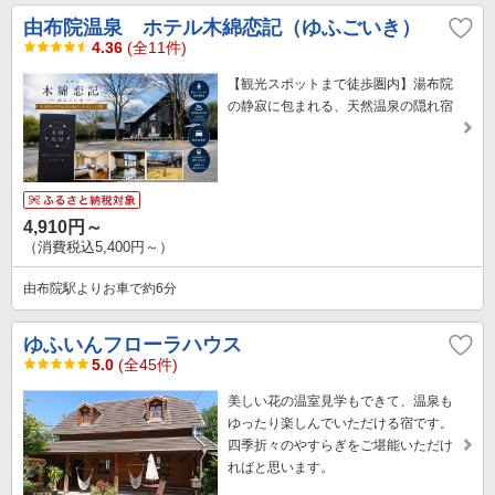
由布院温泉 ホテル木綿恋記（ゆふごいき）
4.36
(全11件)
【観光スポットまで徒歩圏内】湯布院
の静寂に包まれる、天然温泉の隠れ宿
4,910円～
（消費税込5,400円～）
由布院駅よりお車で約6分
ゆふいんフローラハウス
5.0
(全45件)
美しい花の温室見学もできて、温泉も
ゆったり楽しんでいただける宿です。
四季折々のやすらぎをご堪能いただけ
ればと思います。