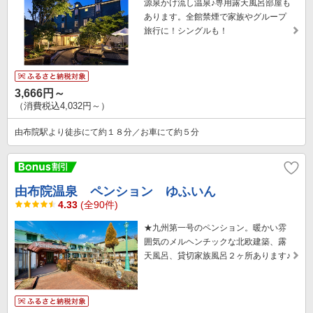
源泉かけ流し温泉♪専用露天風呂部屋も
あります。全館禁煙で家族やグループ
旅行に！シングルも！
3,666円～
（消費税込4,032円～）
由布院駅より徒歩にて約１８分／お車にて約５分
由布院温泉 ペンション ゆふいん
4.33
(全90件)
★九州第一号のペンション。暖かい雰
囲気のメルヘンチックな北欧建築、露
天風呂、貸切家族風呂２ヶ所あります♪