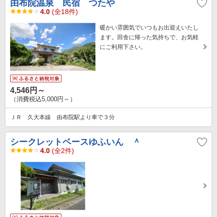
由布院温泉 民宿 つたや
4.0
(全18件)
暖かい雰囲気でいつもお出迎えいたし
ます。田舎に帰った気持ちで、お気軽
にご利用下さい。
4,546円～
（消費税込5,000円～）
ＪＲ 久大本線 由布院駅より車で３分
シークレットベースゆふいん ＾
4.0
(全2件)