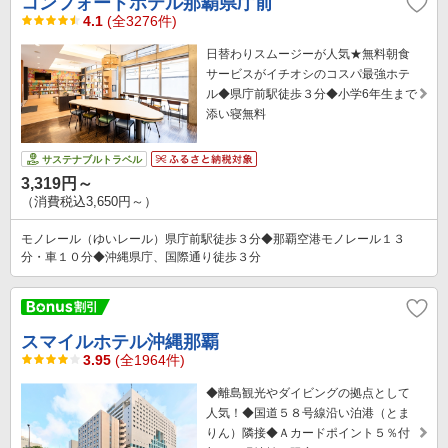
コンフォートホテル那覇県庁前
4.1
(全3276件)
日替わりスムージーが人気★無料朝食
サービスがイチオシのコスパ最強ホテ
ル◆県庁前駅徒歩３分◆小学6年生まで
添い寝無料
サステナブルトラベル
3,319円～
（消費税込3,650円～）
モノレール（ゆいレール）県庁前駅徒歩３分◆那覇空港モノレール１３
分・車１０分◆沖縄県庁、国際通り徒歩３分
スマイルホテル沖縄那覇
3.95
(全1964件)
◆離島観光やダイビングの拠点として
人気！◆国道５８号線沿い泊港（とま
りん）隣接◆Ａカードポイント５％付