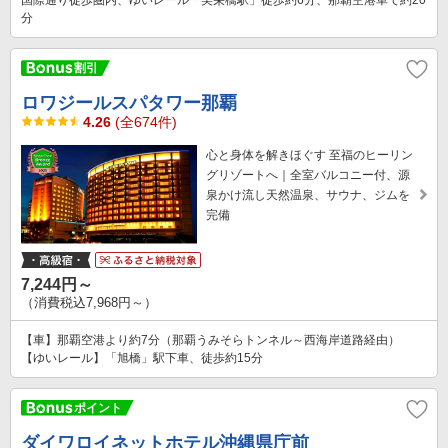
国際通り徒歩圏内、ゆいレール「美栄橋駅」徒歩約6分、那覇空港車で約20
分
ロワジールスパタワー那覇
4.26
(全674件)
心と身体を解きほぐす 至福のヒーリン
グリゾートへ｜全室バルコニー付、源
泉かけ流し天然温泉、サウナ、ジムを
完備
7,244円～
（消費税込7,968円～）
【車】那覇空港より約7分（那覇うみそらトンネル～西海岸道路経由）
【ゆいレール】「旭橋」駅下車、徒歩約15分
ダイワロイネットホテル沖縄県庁前