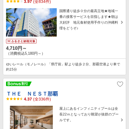
3.97
(全834件)
国際通り徒歩０分の最高立地★地域一
番の接客サービスを目指します★朝は
大好評 地元食材使用手作りの沖縄料
理をどうぞ♪
4,710円～
（消費税込5,180円～）
ゆいレール（モノレール）「県庁前」駅より徒歩２分、那覇空港より車で
約15分
ＴＨＥ ＮＥＳＴ那覇
4.37
(全336件)
屋上にあるインフィニティプールは全
長22ｍとなっており眺望が抜群のプー
ルです。