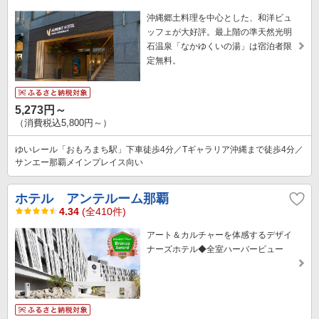
沖縄郷土料理を中心とした、和洋ビュ
ッフェが大好評。最上階の準天然光明
石温泉「なかゆくいの湯」は宿泊者限
定無料。
5,273円～
（消費税込5,800円～）
ゆいレール「おもろまち駅」下車徒歩4分／Tギャラリア沖縄まで徒歩4分／
サンエー那覇メインプレイス向い
ホテル アンテルーム那覇
4.34
(全410件)
アート＆カルチャーを体感するデザイ
ナーズホテル◆全室ハーバービュー