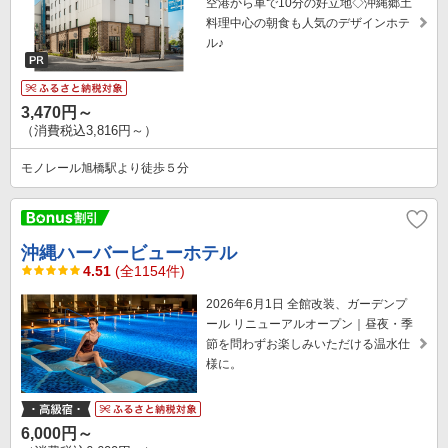
空港から車で10分の好立地◇沖縄郷土
料理中心の朝食も人気のデザインホテ
ル♪
3,470円～
（消費税込3,816円～）
モノレール旭橋駅より徒歩５分
沖縄ハーバービューホテル
4.51
(全1154件)
2026年6月1日 全館改装、ガーデンプ
ール リニューアルオープン｜昼夜・季
節を問わずお楽しみいただける温水仕
様に。
6,000円～