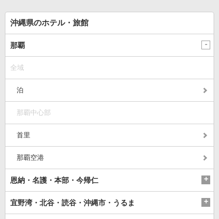
「アラマンダ スプレ
「間近でふれ合える！
にうっとり。沖縄の隠
ンディド」
推しアニマル！！」
れ名所を全力で満喫し
てきた
沖縄県のホテル・旅館
那覇
全域
泊
那覇中心部
首里
那覇空港
恩納・名護・本部・今帰仁
宜野湾・北谷・読谷・沖縄市・うるま