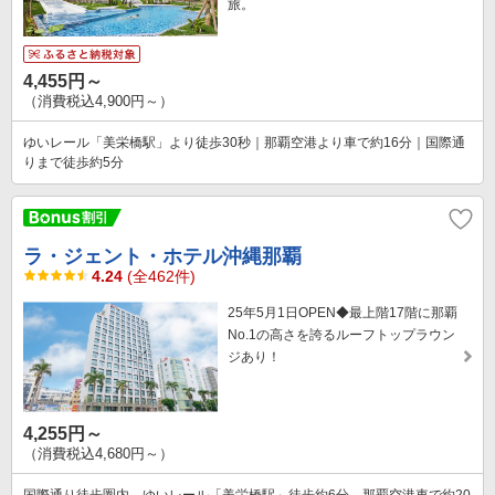
旅。
4,455円～
（消費税込4,900円～）
ゆいレール「美栄橋駅」より徒歩30秒｜那覇空港より車で約16分｜国際通
りまで徒歩約5分
ラ・ジェント・ホテル沖縄那覇
4.24
(全462件)
25年5月1日OPEN◆最上階17階に那覇
No.1の高さを誇るルーフトップラウン
ジあり！
4,255円～
（消費税込4,680円～）