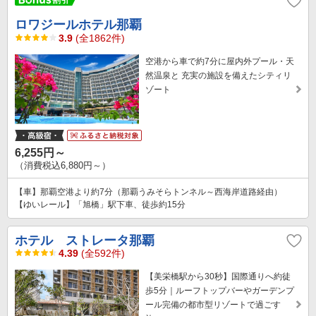
ロワジールホテル那覇
3.9
(全1862件)
空港から車で約7分に屋内外プール・天
然温泉と 充実の施設を備えたシティリ
ゾート
6,255円～
（消費税込6,880円～）
【車】那覇空港より約7分（那覇うみそらトンネル～西海岸道路経由）
【ゆいレール】「旭橋」駅下車、徒歩約15分
ホテル ストレータ那覇
4.39
(全592件)
【美栄橋駅から30秒】国際通りへ約徒
歩5分｜ルーフトップバーやガーデンプ
ール完備の都市型リゾートで過ごす