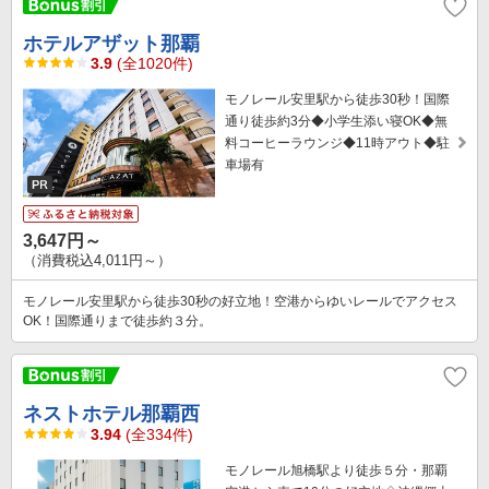
ホテルアザット那覇
3.9
(全1020件)
モノレール安里駅から徒歩30秒！国際
通り徒歩約3分◆小学生添い寝OK◆無
料コーヒーラウンジ◆11時アウト◆駐
車場有
3,647円～
（消費税込4,011円～）
モノレール安里駅から徒歩30秒の好立地！空港からゆいレールでアクセス
OK！国際通りまで徒歩約３分。
ネストホテル那覇西
3.94
(全334件)
モノレール旭橋駅より徒歩５分・那覇