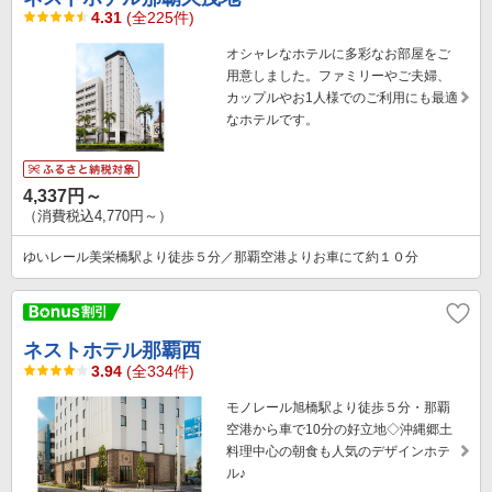
4.31
(全225件)
オシャレなホテルに多彩なお部屋をご
用意しました。ファミリーやご夫婦、
カップルやお1人様でのご利用にも最適
なホテルです。
4,337円～
（消費税込4,770円～）
ゆいレール美栄橋駅より徒歩５分／那覇空港よりお車にて約１０分
ネストホテル那覇西
3.94
(全334件)
モノレール旭橋駅より徒歩５分・那覇
空港から車で10分の好立地◇沖縄郷土
料理中心の朝食も人気のデザインホテ
ル♪