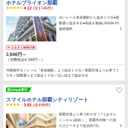
ホテルブライオン那覇
4.12
(全1746件)
ゆいレール美栄橋駅から徒歩１０分●国
際通り徒歩８分●有線＆無線LAN(Wi-Fi)
接続無料
3,946円～
（消費税込4,340円～）
沖縄都市モノレール『美栄橋駅』より徒歩１０分／那覇空港よりお車で１
０分／国際通りまで徒歩１０分／泊ふ頭まで徒歩８分
スマイルホテル那覇シティリゾート
3.92
(全498件)
那覇空港より車で約５分（ ｢うみそら
トンネル｣経由 ）。那覇市内唯一の波
の上ビーチまで徒歩約7分。