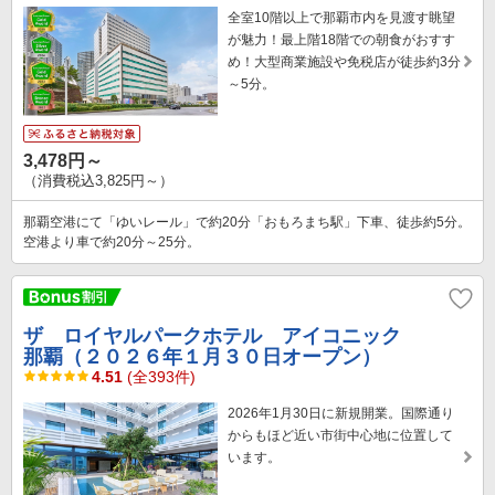
全室10階以上で那覇市内を見渡す眺望
が魅力！最上階18階での朝食がおすす
め！大型商業施設や免税店が徒歩約3分
～5分。
3,478円～
（消費税込3,825円～）
那覇空港にて「ゆいレール」で約20分「おもろまち駅」下車、徒歩約5分。
空港より車で約20分～25分。
ザ ロイヤルパークホテル アイコニック
那覇（２０２６年１月３０日オープン）
4.51
(全393件)
2026年1月30日に新規開業。国際通り
からもほど近い市街中心地に位置して
います。