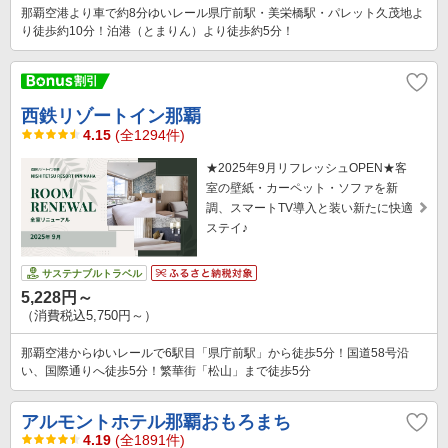
那覇空港より車で約8分ゆいレール県庁前駅・美栄橋駅・パレット久茂地よ
り徒歩約10分！泊港（とまりん）より徒歩約5分！
西鉄リゾートイン那覇
4.15
(全1294件)
★2025年9月リフレッシュOPEN★客
室の壁紙・カーペット・ソファを新
調、スマートTV導入と装い新たに快適
ステイ♪
サステナブルトラベル
5,228円～
（消費税込5,750円～）
那覇空港からゆいレールで6駅目「県庁前駅」から徒歩5分！国道58号沿
い、国際通りへ徒歩5分！繁華街「松山」まで徒歩5分
アルモントホテル那覇おもろまち
4.19
(全1891件)