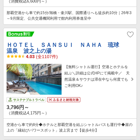
（消費税込6,600円～）
那覇空港から車で約15分/旭橋・壷川駅、国際通りへも徒歩約10分｜26年3
～9月限定、公共交通機関利用で館内利用券進呈中
ＨＯＴＥＬ ＳＡＮＳＵＩ ＮＡＨＡ 琉球
温泉 波之上の湯
4.03
(全1107件)
【無料シャトル運行】空港とホテルを
結ぶ＼詳細は公式HPにて掲載中／ 天
然温泉＆サウナは滞在中なら何度でも
ご利用OK♪
サステナブルトラベル
3,796円～
（消費税込4,175円～）
空港から車で約8分◆ホテルと那覇空港を結ぶシャトルバスも運行中◆崖の
上の「縁結びパワースポット」波上宮まで【徒歩4分】