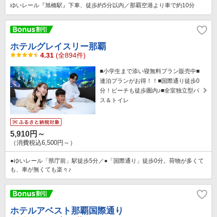
ゆいレール『旭橋駅』下車、徒歩約5分以内／那覇空港より車で約10分
ホテルグレイスリー那覇
4.31
(全894件)
■小学生まで添い寝無料プラン販売中■
連泊プランがお得！！■国際通り徒歩0
分！ビーチも徒歩圏内♪■全室独立型バ
ス＆トイレ
5,910円～
（消費税込6,500円～）
●ゆいレール「県庁前」駅徒歩5分／●「国際通り」徒歩0分。荷物が多くて
も、車が無くても楽々♪
ホテルアベスト那覇国際通り