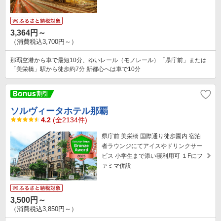
3,364円～
（消費税込3,700円～）
那覇空港から車で最短10分、ゆいレール（モノレール）「県庁前」または
「美栄橋」駅から徒歩約7分 新都心へは車で10分
ソルヴィータホテル那覇
4.2
(全2134件)
県庁前 美栄橋 国際通り徒歩園内 宿泊
者ラウンジにてアイスやドリンクサー
ビス 小学生まで添い寝利用可 １Fにフ
ァミマ併設
3,500円～
（消費税込3,850円～）