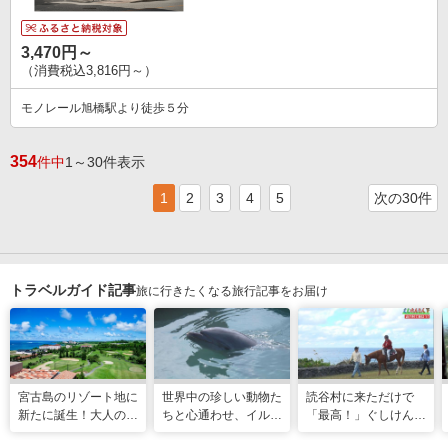
3,470円～
（消費税込3,816円～）
モノレール旭橋駅より徒歩５分
354
件中
1～30件表示
1
2
3
4
5
次の30件
トラベルガイド記事
旅に行きたくなる旅行記事をお届け
宮古島のリゾート地に
世界中の珍しい動物た
読谷村に来ただけで
新たに誕生！大人の特
ちと心通わせ、イルカ
「最高！」ぐしけんさ
別ステイをかなえる
と一緒に泳ぐ夢の体験
ん、馬に乗って日本茶