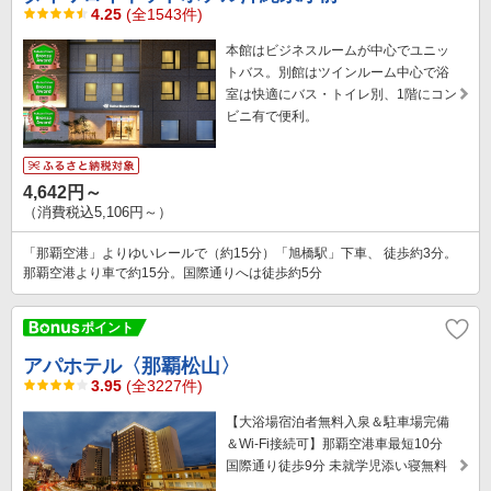
4.25
(全1543件)
本館はビジネスルームが中心でユニッ
トバス。別館はツインルーム中心で浴
室は快適にバス・トイレ別、1階にコン
ビニ有で便利。
4,642円～
（消費税込5,106円～）
「那覇空港」よりゆいレールで（約15分）「旭橋駅」下車、 徒歩約3分。
那覇空港より車で約15分。国際通りへは徒歩約5分
アパホテル〈那覇松山〉
3.95
(全3227件)
【大浴場宿泊者無料入泉＆駐車場完備
＆Wi-Fi接続可】那覇空港車最短10分
国際通り徒歩9分 未就学児添い寝無料