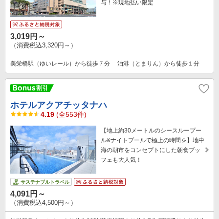
与！※現地払い限定
3,019円～
（消費税込3,320円～）
美栄橋駅（ゆいレール）から徒歩７分 泊港（とまりん）から徒歩１分
ホテルアクアチッタナハ
4.19
(全553件)
【地上約30メートルのシースループー
ル&ナイトプールで極上の時間を】地中
海の朝市をコンセプトにした朝食ブッ
フェも大人気！
サステナブルトラベル
4,091円～
（消費税込4,500円～）