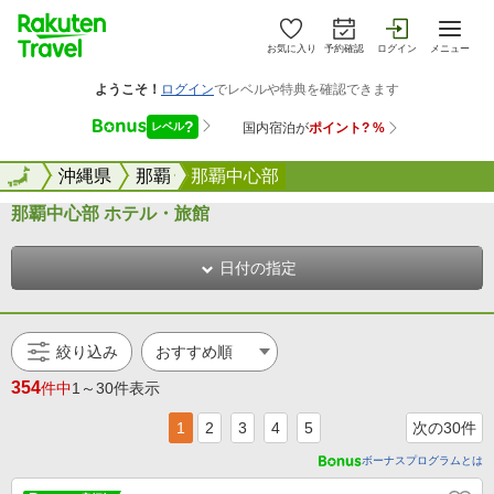
お気に入り
予約確認
ログイン
メニュー
全国
全国
沖縄県
那覇
那覇中心部
那覇中心部 ホテル・旅館
日付の指定
絞り込み
354
件中
1～30件表示
1
2
3
4
5
次の30件
ボーナスプログラムとは