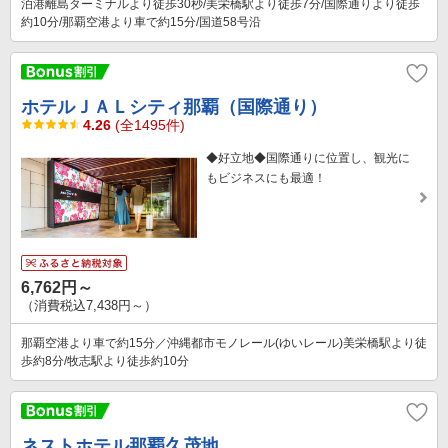
泊港離島ターミナルより徒歩30秒/美栄橋駅より徒歩7分/国際通りより徒歩
約10分/那覇空港より車で約15分/国道58号沿
ホテルＪＡＬシティ那覇（国際通り）
4.26
(全1495件)
◆好立地◆国際通りに位置し、観光に
もビジネスにも最適！
6,762円～
（消費税込7,438円～）
那覇空港より車で約15分／沖縄都市モノレール(ゆいレール)美栄橋駅より徒
歩約8分/牧志駅より徒歩約10分
ネストホテル那覇久茂地