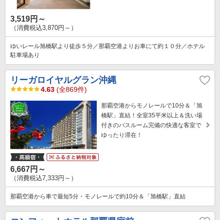
3,519円～
（消費税込3,870円～）
ゆいレール旭橋駅より徒歩５分／那覇空港よりお車にて約１０分／ホテル
駐車場あり
リーガロイヤルグラン沖縄
4.63
(全869件)
那覇空港からモノレールで10分＆「旭
橋駅」直結！全室35平米以上＆洗い場
付きのバスルーム完備の快適な客室で
ゆったり滞在！
6,667円～
（消費税込7,333円～）
那覇空港から車で最短5分・モノレールで約10分＆「旭橋駅」直結