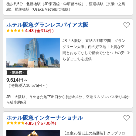
徒歩約5分 - 北新地駅（JR東西線・学研都市線）、渡辺橋駅（京阪中之島
線)、肥後橋駅（Osaka Metro四つ橋線）
ホテル阪急グランレスパイア大阪
4.48
(全314件)
JR「大阪駅」直結の都市空間「グラン
グリーン大阪」内の好立地！上質な空
間とおもてなしで都会でひとつ上の安
らぎごこちを提供
9,614円～
（消費税込10,575円～）
JR「大阪駅」うめきた地下出口から徒歩約4分、空港リムジンバス乗り場か
ら徒歩約6分
ホテル阪急インターナショナル
4.65
(全5730件)
【全室26階以上の高層階】クラブフロ