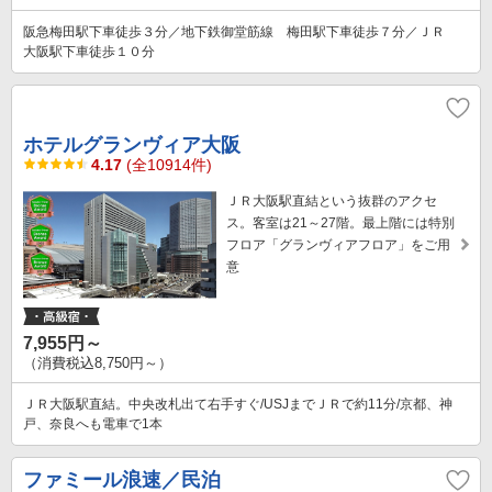
阪急梅田駅下車徒歩３分／地下鉄御堂筋線 梅田駅下車徒歩７分／ＪＲ
大阪駅下車徒歩１０分
ホテルグランヴィア大阪
4.17
(全10914件)
ＪＲ大阪駅直結という抜群のアクセ
ス。客室は21～27階。最上階には特別
フロア「グランヴィアフロア」をご用
意
7,955円～
（消費税込8,750円～）
ＪＲ大阪駅直結。中央改札出て右手すぐ/USJまでＪＲで約11分/京都、神
戸、奈良へも電車で1本
ファミール浪速／民泊