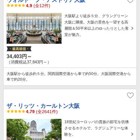
4.9
(全12件)
大阪駅より徒歩５分、グラングリーン
大阪に隣接。大阪の景色を一望する高
層階＆50平米以上のゆったりとした客
室が魅力。
34,403円～
（消費税込37,843円～）
大阪駅から徒歩約５分。関西国際空港から車で約50分。大阪国際空港から
車で約20分。
ザ・リッツ・カールトン大阪
4.79
(全2641件)
18世紀ヨーロッパの貴族の邸宅を彷彿
させるホテルで、ラグジュアリーな体
験を。