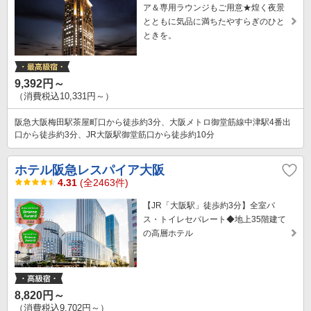
ア＆専用ラウンジもご用意★煌く夜景
とともに気品に満ちたやすらぎのひと
ときを。
9,392円～
（消費税込10,331円～）
阪急大阪梅田駅茶屋町口から徒歩約3分、大阪メトロ御堂筋線中津駅4番出
口から徒歩約3分、JR大阪駅御堂筋口から徒歩約10分
ホテル阪急レスパイア大阪
4.31
(全2463件)
【JR「大阪駅」徒歩約3分】全室バ
ス・トイレセパレート◆地上35階建て
の高層ホテル
8,820円～
（消費税込9,702円～）