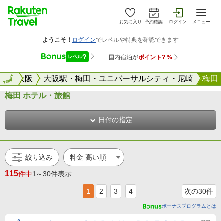
お気に入り
予約確認
ログイン
メニュー
府
全国
大阪
大阪駅・梅田・ユニバーサルシティ・尼崎
梅田
梅田 ホテル・旅館
日付の指定
絞り込み
115
件中
1～30件表示
1
2
3
4
次の30件
ボーナスプログラムとは