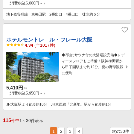
（消費税込6,000円～）
地下鉄谷町線 東梅田駅 2番出口・4番出口 徒歩約５分
ホテルモントレ ル・フレール大阪
4.34
(全1017件)
◆3階にサウナ付の大浴場設完備◆レデ
ィースフロアもご準備！阪神梅田駅か
ら甲子園駅まで約12分。夏の野球観戦
に便利
5,410円～
（消費税込5,950円～）
JR大阪駅より徒歩約10分 JR東西線「北新地」駅から徒歩約1分
115
件中
1～30件表示
1
2
3
4
次の30件