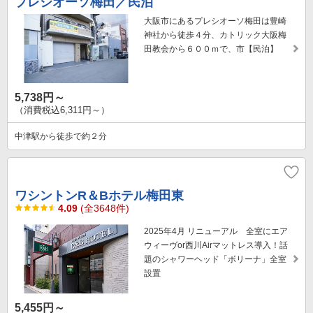
プレシオーソ梅田／民泊
大阪市にあるプレシオーソ梅田は豊崎
神社から徒歩４分、カトリック大阪梅
田教会から６００ｍで、市【民泊】
5,738円～
（消費税込6,311円～）
中津駅から徒歩で約２分
ワシントンR＆Bホテル梅田東
4.09
(全3648件)
2025年4月 リニューアル 全室にエア
ウィーヴor西川Airマットレス導入！話
題のシャワーヘッド「ボリーナ」全室
設置
5,455円～