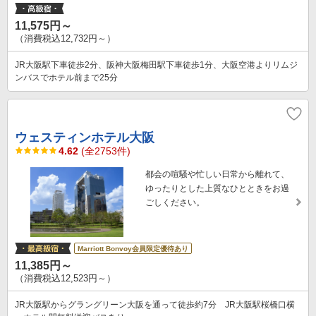
11,575円～
（消費税込12,732円～）
JR大阪駅下車徒歩2分、阪神大阪梅田駅下車徒歩1分、大阪空港よりリムジ
ンバスでホテル前まで25分
ウェスティンホテル大阪
4.62
(全2753件)
都会の喧騒や忙しい日常から離れて、
ゆったりとした上質なひとときをお過
ごしください。
Marriott Bonvoy会員限定優待あり
11,385円～
（消費税込12,523円～）
JR大阪駅からグラングリーン大阪を通って徒歩約7分 JR大阪駅桜橋口横