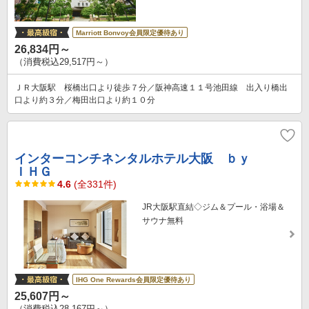
Marriott Bonvoy会員限定優待あり
26,834円～
（消費税込29,517円～）
ＪＲ大阪駅 桜橋出口より徒歩７分／阪神高速１１号池田線 出入り橋出
口より約３分／梅田出口より約１０分
インターコンチネンタルホテル大阪 ｂｙ
ＩＨＧ
4.6
(全331件)
JR大阪駅直結◇ジム＆プール・浴場＆
サウナ無料
IHG One Rewards会員限定優待あり
25,607円～
（消費税込28,167円～）