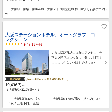
ＪＲ大阪駅、阪急・阪神各線、大阪メトロ御堂筋線 梅田駅より徒歩にて約5
分
大阪ステーションホテル、オートグラフ コ
レクション
4.9
(全137件)
ＪＲ大阪駅直結の抜群のアクセス。全
室３０階以上に位置し、美しい眺望や
ここにしかない体験を提供します。
Marriott Bonvoy会員限定優待あり
19,436円～
（消費税込21,379円～）
ＪＲ 大阪駅西口改札直結、ＪＲ 大阪駅地下連絡通路 （改札内）より
「うめきた地下口」 直結