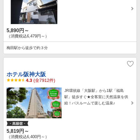
5,890円～
（消費税込6,479円～）
梅田駅から徒歩で約３分
ホテル阪神大阪
4.3
(全7912件)
JR環状線「大阪駅」から1駅「福島
駅」徒歩すぐ★全客室に天然温泉を供
給！バスルームで楽しむ温泉♪
5,819円～
（消費税込6,400円～）