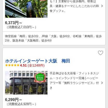
も！】主要駅から徒歩圏内。朝食は
美・健康をテーマにしたこだわりの和
食ブッフェ。
6,373円～
（消費税込7,010円～）
御堂筋線「梅田」徒歩3分、JR線「大阪」徒歩6分、谷町線「東梅田」徒歩
2分、阪急本線「大阪梅田」徒歩4分
ホテルインターゲート大阪 梅田
4.51
(全1248件)
手足伸ばせる大浴場・フィットネスジ
ム・コインランドリー完備 | ハッピー
アワー等『無料ラウンジサービス』付
き
6,299円～
（消費税込6,928円～）