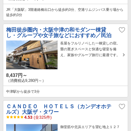
JR「大阪駅」3階連絡橋出口から徒歩約3分、空港リムジンバス乗り場から
徒歩約3分
梅田徒歩圏内・大阪中津の和モダン一棟貸
し・グループや女子旅などにおすすめ／民泊
長屋をフルリノベした一棟貸しの宿。
畳の寛ぎスペースと快適な寝室を備
え、家族やグループ旅行に最適です。
8,437円～
（消費税込9,280円～）
中津駅から徒歩で3分
ＣＡＮＤＥＯ ＨＯＴＥＬＳ（カンデオホテ
ルズ）大阪ザ・タワー
4.53
(全325件)
御堂筋や北浜エリアを望む地上１２７