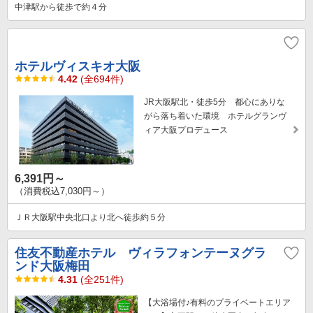
中津駅から徒歩で約４分
ホテルヴィスキオ大阪
4.42
(全694件)
JR大阪駅北・徒歩5分 都心にありな
がら落ち着いた環境 ホテルグランヴ
ィア大阪プロデュース
6,391円～
（消費税込7,030円～）
ＪＲ大阪駅中央北口より北へ徒歩約５分
住友不動産ホテル ヴィラフォンテーヌグラ
ンド大阪梅田
4.31
(全251件)
【大浴場付♪有料のプライベートエリア