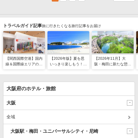
トラベルガイド記事
旅に行きたくなる旅行記事をお届け
【関西国際空港】国内
【2026年版】夏を思
【2026年11月】大
線＆国際線エリアの大
いっきり楽しもう！関
阪・梅田に新たな憩い
規模リノベーションで
西のおすすめ海水浴
スポット「うめきたの
どう変わった？
場・ビーチ18選
森」が早期オープン決
定！
大阪府のホテル・旅館
大阪
全域
大阪駅・梅田・ユニバーサルシティ・尼崎