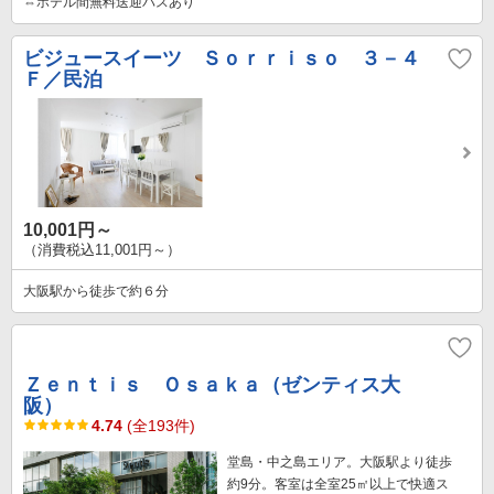
⇔ホテル間無料送迎バスあり
ビジュースイーツ Ｓｏｒｒｉｓｏ ３－４
Ｆ／民泊
10,001円～
（消費税込11,001円～）
大阪駅から徒歩で約６分
Ｚｅｎｔｉｓ Ｏｓａｋａ（ゼンティス大
阪）
4.74
(全193件)
堂島・中之島エリア。大阪駅より徒歩
約9分。客室は全室25㎡以上で快適ス