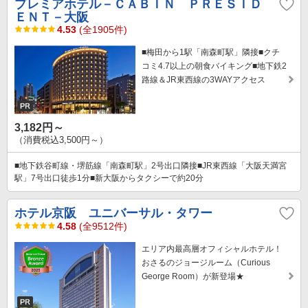
プレミアホテル－ＣＡＢＩＮ ＰＲＥＳＩＤ
ＥＮＴ－大阪
4.53
(全1905件)
■梅田から1駅「南森町駅」隣接■クチ
コミ4.7以上の朝食バイキング■地下鉄2
路線＆JR東西線の3WAYアクセス
3,182円～
（消費税込3,500円～）
■地下鉄谷町線・堺筋線「南森町駅」2号出口隣接■JR東西線「大阪天満宮
駅」7号出口徒歩1分■新大阪からタクシーで約20分
ホテル京阪 ユニバーサル・タワー
4.58
(全9512件)
エリア内最高層オフィシャルホテル！
おさるのジョージルーム（Curious
George Room）が新登場★