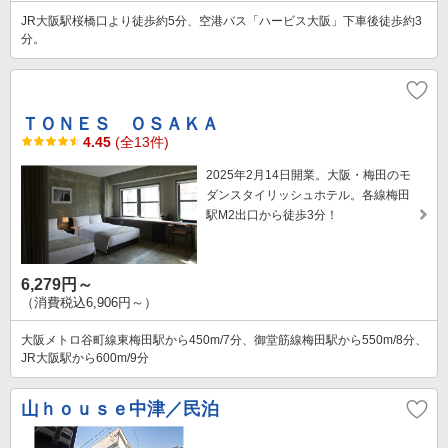
JR大阪駅桜橋口より徒歩約5分、空港バス「ハービス大阪」下車後徒歩約3
分。
ＴＯＮＥＳ ＯＳＡＫＡ
4.45
(全13件)
2025年2月14日開業。大阪・梅田のモ
ダンスタイリッシュホテル。各線梅田
駅M2出口から徒歩3分！
6,279円～
（消費税込6,906円～）
大阪メトロ谷町線東梅田駅から450m/7分、御堂筋線梅田駅から550m/8分、
JR大阪駅から600m/9分
山ｈｏｕｓｅ中津／民泊