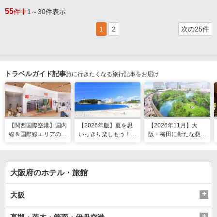
55
件中
1～30件表示
1
2
次の25件
トラベルガイド記事
旅に行きたくなる旅行記事をお届け
【関西国際空港】国内
【2026年版】夏を思
【2026年11月】大
線＆国際線エリアの大
いっきり楽しもう！関
阪・梅田に新たな憩い
規模リノベーションで
西のおすすめ海水浴
スポット「うめきたの
どう変わった？
場・ビーチ18選
森」が早期オープン決
定！
大阪府のホテル・旅館
大阪