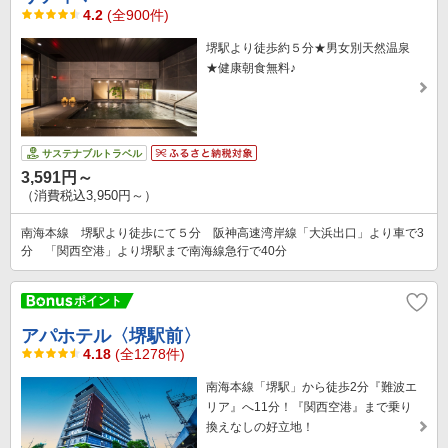
4.2
(全900件)
堺駅より徒歩約５分★男女別天然温泉
★健康朝食無料♪
サステナブルトラベル
3,591円～
（消費税込3,950円～）
南海本線 堺駅より徒歩にて５分 阪神高速湾岸線「大浜出口」より車で3
分 「関西空港」より堺駅まで南海線急行で40分
アパホテル〈堺駅前〉
4.18
(全1278件)
南海本線「堺駅」から徒歩2分『難波エ
リア』へ11分！『関西空港』まで乗り
換えなしの好立地！