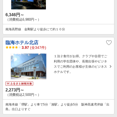
6,346円～
（消費税込6,980円～）
南海高野線 金剛駅より徒歩にて約１０分
臨海ホテル北店
3.97
(全347件)
１泊２食付がお得。クラブや合宿でご
利用の学生団体や、長期出張やビジネ
スでご利用のお客様が主体のビジネス
ホテルです。
2,273円～
（消費税込2,500円～）
南海本線「堺駅」より車で5分「湊駅」より徒歩5分 阪神高速湾岸線「出
島」出口よりすぐ