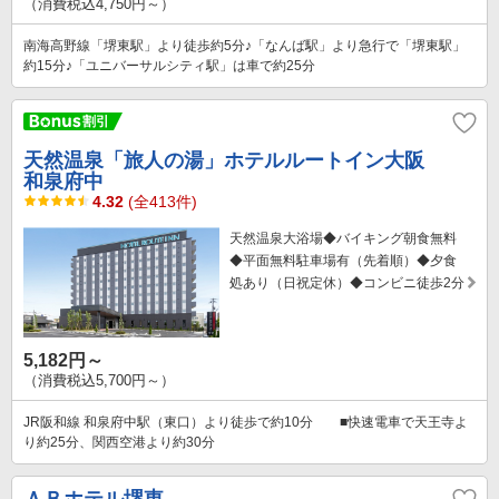
（消費税込4,750円～）
南海高野線「堺東駅」より徒歩約5分♪「なんば駅」より急行で「堺東駅」
約15分♪「ユニバーサルシティ駅」は車で約25分
天然温泉「旅人の湯」ホテルルートイン大阪
和泉府中
4.32
(全413件)
天然温泉大浴場◆バイキング朝食無料
◆平面無料駐車場有（先着順）◆夕食
処あり（日祝定休）◆コンビニ徒歩2分
5,182円～
（消費税込5,700円～）
JR阪和線 和泉府中駅（東口）より徒歩で約10分 ■快速電車で天王寺よ
り約25分、関西空港より約30分