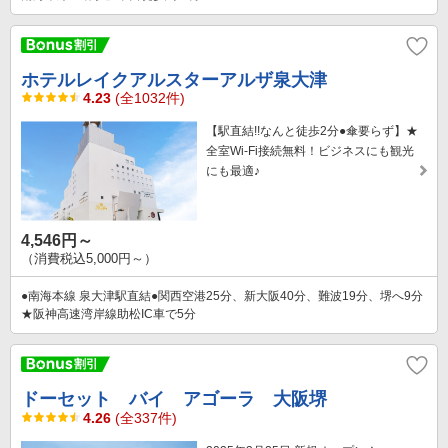
ホテルレイクアルスターアルザ泉大津
4.23
(全1032件)
【駅直結!!なんと徒歩2分●傘要らず】★
全室Wi-Fi接続無料！ビジネスにも観光
にも最適♪
4,546円～
（消費税込5,000円～）
●南海本線 泉大津駅直結●関西空港25分、新大阪40分、難波19分、堺へ9分
★阪神高速湾岸線助松IC車で5分
ドーセット バイ アゴーラ 大阪堺
4.26
(全337件)