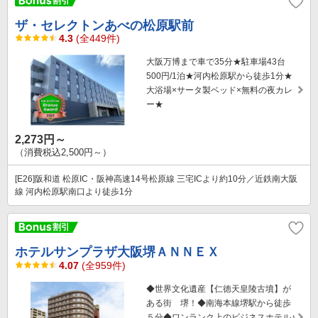
ザ・セレクトンあべの松原駅前
4.3
(全449件)
大阪万博まで車で35分★駐車場43台
500円/1泊★河内松原駅から徒歩1分★
大浴場×サータ製ベッド×無料の夜カレ
ー★
2,273円～
（消費税込2,500円～）
[E26]阪和道 松原IC・阪神高速14号松原線 三宅ICより約10分／近鉄南大阪
線 河内松原駅南口より徒歩1分
ホテルサンプラザ大阪堺ＡＮＮＥＸ
4.07
(全959件)
◆世界文化遺産【仁徳天皇陵古墳】が
ある街 堺！◆南海本線堺駅から徒歩
５分◆ワンランク上のビジネスホテル♪