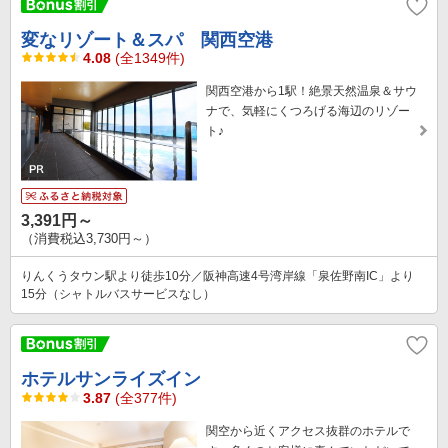
変なリゾート＆スパ 関西空港
4.08
(全1349件)
関西空港から1駅！絶景天然温泉＆サウ
ナで、気軽にくつろげる海辺のリゾー
ト♪
3,391円～
（消費税込3,730円～）
りんくうタウン駅より徒歩10分／阪神高速4号湾岸線「泉佐野南IC」より
15分（シャトルバスサービスなし）
ホテルサンライズイン
3.87
(全377件)
関空から近くアクセス抜群のホテルで