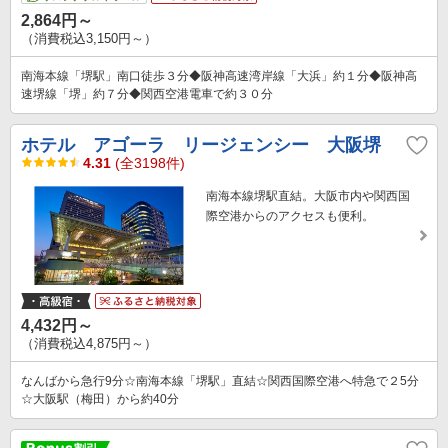
2,864円～
（消費税込3,150円～）
南海本線「堺駅」南口徒歩３分◆阪神高速湾岸線「大浜」約１分◆阪神高
速堺線「堺」約７分◆関西空港電車で約３０分
ホテル アゴーラ リージェンシー 大阪堺
4.31
(全3198件)
南海本線堺駅直結。大阪市内や関西国
際空港からのアクセスも便利。
4,432円～
（消費税込4,875円～）
なんばから急行9分☆南海本線「堺駅」直結☆関西国際空港へ特急で２5分
☆大阪駅（梅田）から約40分