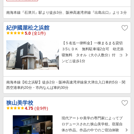
南海本線『石津川』駅より徒歩3分、阪神高速湾岸線『出島出口』より３分
紀伊國屋松之浜館
5.0
(全1件)
【５名迄一律料金】一棟まるまる貸切
３SＬＤＫ 無料駐車場2台可 幼児添
寝無料 タオル（大小人数分）付 コ
ンビニ徒歩1分
南海本線【松之浜駅】徒歩2分・阪神高速湾岸線泉大津出入口車約5分・関
西空港車約20分・市内なんば車約30分
狭山美学校
4.75
(全9件)
現代アートや美学の専門家によってプ
ロデュースされた狭山美学校。宿屋自
体が作品。作品の中でのご宿泊体験