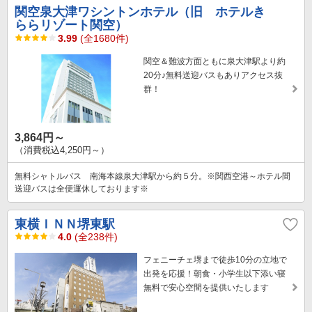
関空泉大津ワシントンホテル（旧 ホテルき
ららリゾート関空）
3.99
(全1680件)
関空＆難波方面ともに泉大津駅より約
20分♪無料送迎バスもありアクセス抜
群！
3,864円～
（消費税込4,250円～）
無料シャトルバス 南海本線泉大津駅から約５分。※関西空港～ホテル間
送迎バスは全便運休しております※
東横ＩＮＮ堺東駅
4.0
(全238件)
フェニーチェ堺まで徒歩10分の立地で
出発を応援！朝食・小学生以下添い寝
無料で安心空間を提供いたします