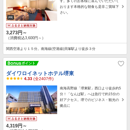
す。多くのお客様に喜んでいただいて
おります本格的な朝食も是非ご賞味下
さい。
3,273円～
（消費税込3,600円～）
関西空港より１５分。南海線(空港線)貝塚駅より徒歩３分
ダイワロイネットホテル堺東
4.33
(全2407件)
南海高野線「堺東駅」西口より徒歩約5
分！「なんば駅」へは急行で約15分の
好アクセス。堺でのビジネス・観光の
拠点に
4,319円～