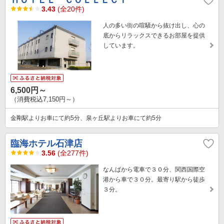
ＨＯＴＥＬ ＣＯＬＬＥＣＴ
3.43
(全20件)
人の多い街の喧騒から抜け出し、心の
底からリラックスできるお部屋を提供
しています。
6,500円～
（消費税込7,150円～）
金剛駅よりお車にて約5分、泉ヶ丘駅よりお車にて約5分
臨海ホテル石津店
3.56
(全277件)
なんばから電車で３０分、関西国際空
港から車で３０分。最寄り駅から徒歩
３分。