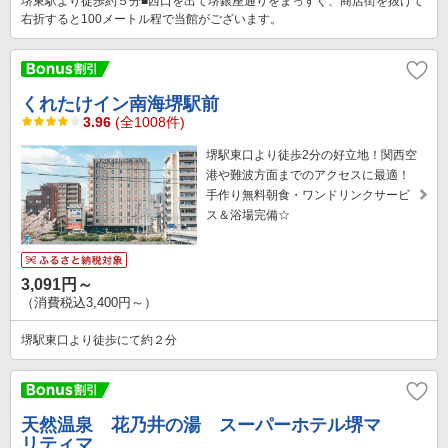
堺東駅より徒歩約５分■西口を出て堺銀座通りをまっすぐ、商店街を抜けて
右折すると100メートル程で当館がございます。
くれたけイン南海堺駅前
3.96
(全1008件)
堺駅東口より徒歩2分の好立地！関西空
港や難波方面までのアクセスに最適！
手作り無料朝食・ワンドリンクサービ
ス＆浴場完備☆
3,091円～
（消費税込3,400円～）
堺駅東口より徒歩にて約２分
天然温泉 花乃井の湯 スーパーホテル堺マ
リティマ