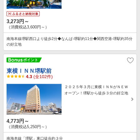
3,273円～
（消費税込3,600円～）
南海本線堺駅西口より徒歩2分◆なんば-堺駅約11分◆関西空港-堺駅約35分
の好立地
東横ＩＮＮ堺駅前
4.3
(全102件)
２０２５年３月に東横ＩＮＮがＮＥＷ
オープン！堺駅から徒歩３分の好立地
4,773円～
（消費税込5,250円～）
南海本線「堺駅」東口徒歩約３分