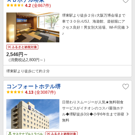
ＡＢホテル堺東
4.2
(全867件)
堺東駅より徒歩２分♪大阪万博会場まで
車で３０分♪USJ、海遊館、道頓堀にア
クセス良好！男女別大浴場、Wi-Fi完備
♪
2,546円～
（消費税込2,800円～）
堺東駅より徒歩にて約２分
コンフォートホテル堺
4.13
(全3087件)
日替わりスムージーが人気★無料朝食
サービスがイチオシのコスパ最強ホテ
ル◆堺駅徒歩3分◆小学6年生まで添寝
無料
サステナブルトラベル