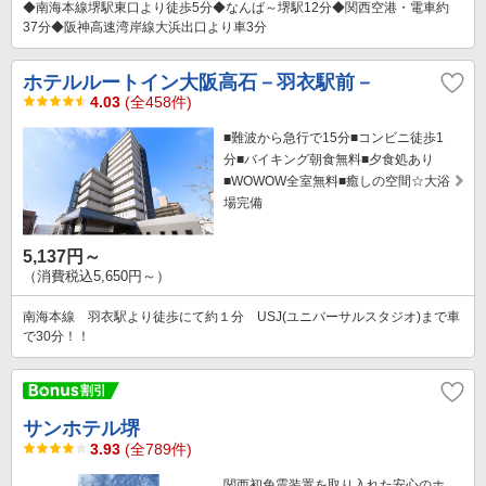
◆南海本線堺駅東口より徒歩5分◆なんば～堺駅12分◆関西空港・電車約
37分◆阪神高速湾岸線大浜出口より車3分
ホテルルートイン大阪高石－羽衣駅前－
4.03
(全458件)
■難波から急行で15分■コンビニ徒歩1
分■バイキング朝食無料■夕食処あり
■WOWOW全室無料■癒しの空間☆大浴
場完備
5,137円～
（消費税込5,650円～）
南海本線 羽衣駅より徒歩にて約１分 USJ(ユニバーサルスタジオ)まで車
で30分！！
サンホテル堺
3.93
(全789件)
関西初免震装置を取り入れた安心のホ