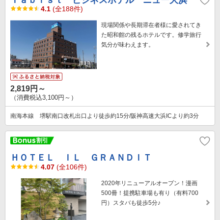
Ｔａｂｉｓｔ ビジネスホテル ニュー大浜
4.1
(全188件)
現場関係や長期滞在者様に愛されてき
た昭和館の残るホテルです。修学旅行
気分が味わえます。
2,819円～
（消費税込3,100円～）
南海本線 堺駅南口改札出口より徒歩約15分/阪神高速大浜ICより約3分
ＨＯＴＥＬ ＩＬ ＧＲＡＮＤＩＴ
4.07
(全106件)
2020年リニューアルオープン！漫画
500冊！提携駐車場も有り（有料700
円）スタバも徒歩5分♪