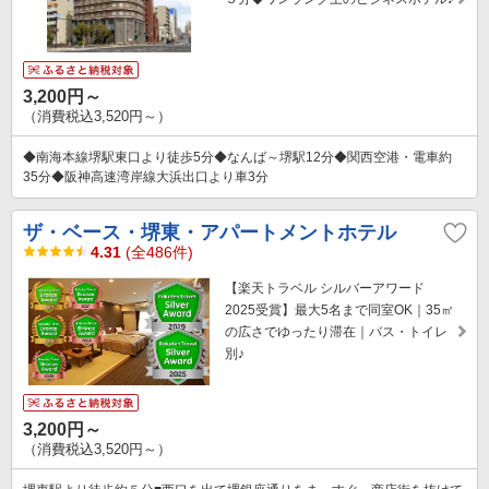
3,200円～
（消費税込3,520円～）
◆南海本線堺駅東口より徒歩5分◆なんば～堺駅12分◆関西空港・電車約
35分◆阪神高速湾岸線大浜出口より車3分
ザ・ベース・堺東・アパートメントホテル
4.31
(全486件)
【楽天トラベル シルバーアワード
2025受賞】最大5名まで同室OK｜35㎡
の広さでゆったり滞在｜バス・トイレ
別♪
3,200円～
（消費税込3,520円～）