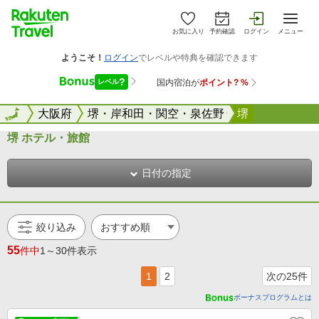
お気に入り
予約確認
ログイン
メニュー
全国
全国
大阪府
堺・岸和田・関空・泉佐野
堺
堺 ホテル・旅館
日付の指定
絞り込み
55
件中
1～30件表示
1
2
次の25件
ボーナスプログラムとは