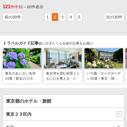
121
件中
31～60件表示
前の30件
1
2
3
4
5
次の30件
トラベルガイド記事
旅に行きたくなる旅行記事をお届け
東京のあじさい名所
東京湾を望む絶景とと
バラ園・ローズガーデ
14選！駅近のスポッ
もに心を整える「JW
ン20選！東京・関東
トや2026年見頃情報
マリオット・ホテル東
の名所をご紹介
も
京」でのマインドフル
な滞在
東京都のホテル・旅館
東京２３区内
全域