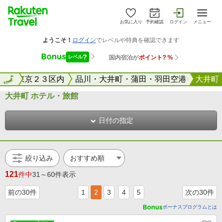
お気に入り
予約確認
ログイン
メニュー
都
全国
東京２３区内
品川・大井町・蒲田・羽田空港
大井町
大井町 ホテル・旅館
日付の指定
絞り込み
121
件中
31～60件表示
前の30件
1
2
3
4
5
次の30件
ボーナスプログラムとは