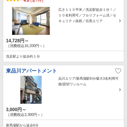
4.0
(全7件)
広さ１１０平米／洗足駅徒歩１分！／
１０名利用可／フルリフォーム済／セ
キュリティ抜群／目黒エリア
14,728円～
（消費税込16,200円～）
洗足駅より徒歩約１分
東品川アパートメント
品川エリア/新馬場駅6分/最大3名利用可
能/貸切ワンルーム
3,000円～
（消費税込3,300円～）
新馬場駅から徒歩6分