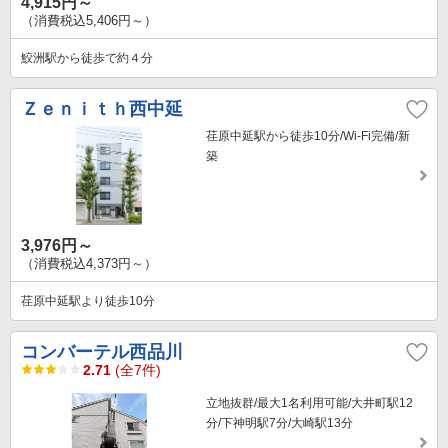
4,915円～
（消費税込5,406円～）
鮫洲駅から徒歩で約４分
Ｚｅｎｉｔｈ西中延
荏原中延駅から徒歩10分/Wi-Fi完備/新
築
3,976円～
（消費税込4,373円～）
荏原中延駅より徒歩10分
コンバーテル西品川
2.71
(全7件)
立地抜群/最大1名利用可能/大井町駅12
分/下神明駅7分/大崎駅13分