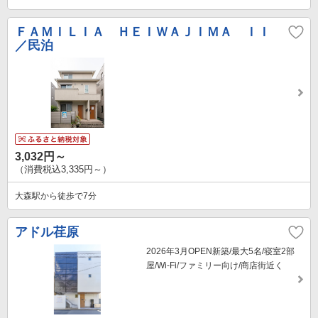
ＦＡＭＩＬＩＡ ＨＥＩＷＡＪＩＭＡ ＩＩ
／民泊
3,032円～
（消費税込3,335円～）
大森駅から徒歩で7分
アドル荏原
2026年3月OPEN新築/最大5名/寝室2部
屋/Wi-Fi/ファミリー向け/商店街近く