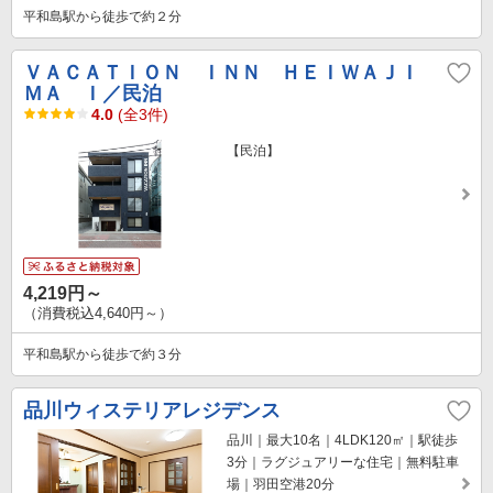
平和島駅から徒歩で約２分
ＶＡＣＡＴＩＯＮ ＩＮＮ ＨＥＩＷＡＪＩ
ＭＡ Ｉ／民泊
4.0
(全3件)
【民泊】
4,219円～
（消費税込4,640円～）
平和島駅から徒歩で約３分
品川ウィステリアレジデンス
品川｜最大10名｜4LDK120㎡｜駅徒歩
3分｜ラグジュアリーな住宅｜無料駐車
場｜羽田空港20分