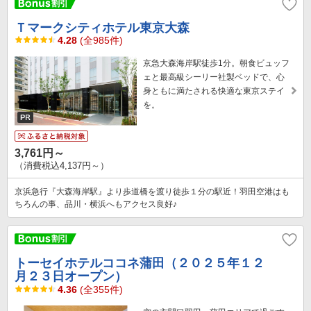
Ｔマークシティホテル東京大森
4.28
(全985件)
京急大森海岸駅徒歩1分。朝食ビュッフ
ェと最高級シーリー社製ベッドで、心
身ともに満たされる快適な東京ステイ
を。
3,761円～
（消費税込4,137円～）
京浜急行『大森海岸駅』より歩道橋を渡り徒歩１分の駅近！羽田空港はも
ちろんの事、品川・横浜へもアクセス良好♪
トーセイホテルココネ蒲田（２０２５年１２
月２３日オープン）
4.36
(全355件)