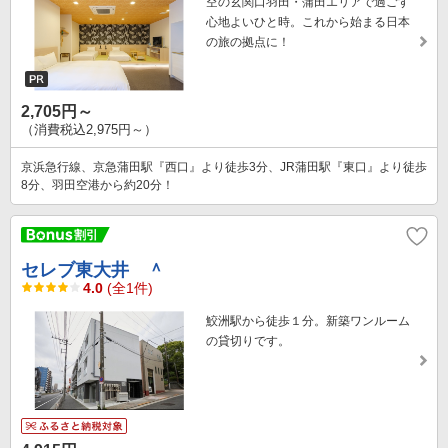
空の玄関口羽田・蒲田エリアで過ごす
心地よいひと時。これから始まる日本
の旅の拠点に！
2,705円～
（消費税込2,975円～）
京浜急行線、京急蒲田駅『西口』より徒歩3分、JR蒲田駅『東口』より徒歩
8分、羽田空港から約20分！
セレブ東大井 ＾
4.0
(全1件)
鮫洲駅から徒歩１分。新築ワンルーム
の貸切りです。