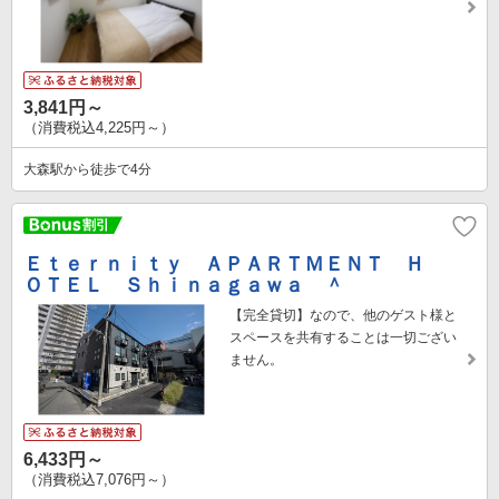
3,841円～
（消費税込4,225円～）
大森駅から徒歩で4分
Ｅｔｅｒｎｉｔｙ ＡＰＡＲＴＭＥＮＴ Ｈ
ＯＴＥＬ Ｓｈｉｎａｇａｗａ ＾
【完全貸切】なので、他のゲスト様と
スペースを共有することは一切ござい
ません。
6,433円～
（消費税込7,076円～）