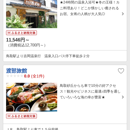
★24時間の温泉入浴可★冬の王様！カ
ニ料理あり！どこか懐かしい癒される
お宿。女将の人柄が大人気◎
11,546円～
（消費税込12,700円～）
鳥取駅より吉岡温泉行 温泉入口バス停下車徒歩２分
渡部旅館
0.0
(全1件)
鳥取砂丘からも車で10分の好アクセ
ス！観光やビジネスに最適♪四季を通し
ていろいろな海の幸が豊富★
ＪＲ 鳥取駅より車で１５分前後