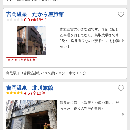
吉岡温泉 たから屋旅館
0.0
(全19件)
家族経営の小さな宿です。季節に応じ
た料理をおもてなし。鳥取大学まで車
15分。送迎有りなので受験生にもお勧
めです。
鳥取駅より吉岡温泉行バスで約２０分、車で１５分
吉岡温泉 北川旅館
4.5
(全18件)
源泉かけ流しの温泉と地産地消にこだ
わった手作りの料理が自慢♪