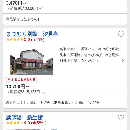
3,470円～
（消費税込3,816円～）
鳥取駅から徒歩で4分
まつむら別館 汐見亭
5.0
(全2件)
鳥取空港に一番近い宿。目の前は山陰
鳥取・賀露港。心のびのび、旅と海鮮
料理をお楽しみください。
13,750円～
（消費税込15,125円～）
鳥取空港よりお車にて約5分、JR鳥取駅よりお車にて約20分
薬師湯 新生館
4.0
(全58件)