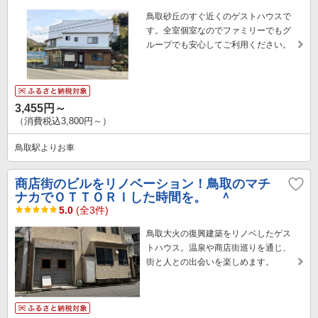
鳥取砂丘のすぐ近くのゲストハウスで
す。全室個室なのでファミリーでもグ
ループでも安心してご利用ください。
3,455円～
（消費税込3,800円～）
鳥取駅よりお車
商店街のビルをリノベーション！鳥取のマチ
ナカでＯＴＴＯＲＩした時間を。 ＾
5.0
(全3件)
鳥取大火の復興建築をリノベしたゲス
トハウス。温泉や商店街巡りを通じ、
街と人との出会いを楽しめます。