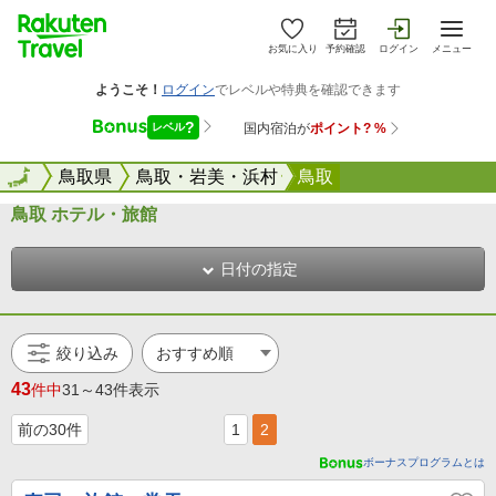
お気に入り
予約確認
ログイン
メニュー
全国
全国
鳥取県
鳥取・岩美・浜村
鳥取
鳥取 ホテル・旅館
日付の指定
絞り込み
43
件中
31～43件表示
前の30件
1
2
ボーナスプログラムとは