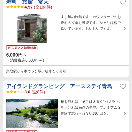
寿司 旅館 常天
4.57
(全184件)
すし屋の旅館です。カウンターでのお
寿司の夕食も可能です。シャリは薪で
炊いています。おいしいですよ。
6,000円～
（消費税込6,600円～）
鳥取駅から車で５分弱／徒歩１０分弱
アイランドグランピング アースステイ青島
3.0
(全8件)
橋を渡れば、そこは３６０°パノラマ。
見上げれば満点の星空。プレミアムな
体験で忘れられない思い出を。