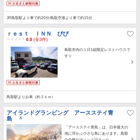
JR鳥取駅より車で約20分/鳥取空港より車で約15分
ｒｅｓｔ ＩＮＮ ぴぴ
0.0
(全3件)
鳥取市内の１日1組限定レストハウスで
す☆
鳥取駅よりお車（約３ｋｍ）
アイランドグランピング アースステイ青
島 ＾
「アースステイ青島」は、日本最大の
池に浮かぶ小さな島にあります。鳥取
の自然がギュッと詰まった