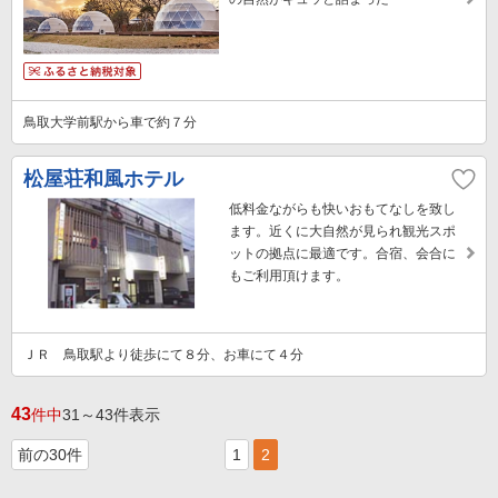
鳥取大学前駅から車で約７分
松屋荘和風ホテル
低料金ながらも快いおもてなしを致し
ます。近くに大自然が見られ観光スポ
ットの拠点に最適です。合宿、会合に
もご利用頂けます。
ＪＲ 鳥取駅より徒歩にて８分、お車にて４分
43
件中
31～43件表示
前の30件
1
2