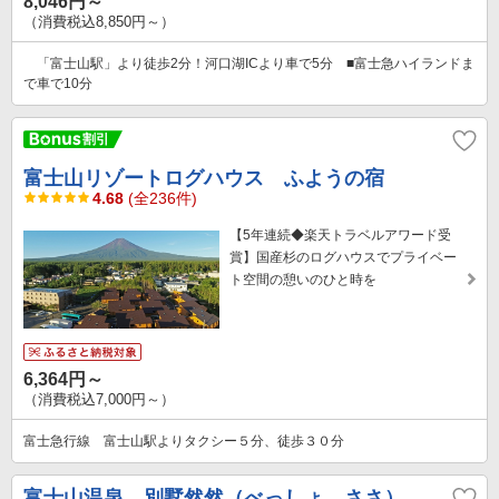
8,046円～
（消費税込8,850円～）
「富士山駅」より徒歩2分！河口湖ICより車で5分 ■富士急ハイランドま
で車で10分
富士山リゾートログハウス ふようの宿
4.68
(全236件)
【5年連続◆楽天トラベルアワード受
賞】国産杉のログハウスでプライベー
ト空間の憩いのひと時を
6,364円～
（消費税込7,000円～）
富士急行線 富士山駅よりタクシー５分、徒歩３０分
富士山温泉 別墅然然（べっしょ ささ）