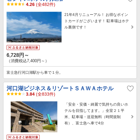
4.26
(全482件)
21年4月リニューアル！ お得なポイン
トカードがございます！ 駐車場はホテ
ル裏側です！
6,728円～
（消費税込7,400円～）
富士急行河口湖駅から車で１分。
河口湖ビジネス＆リゾートＳＡＷＡホテル
3.84
(全833件)
「安全・安価・綺麗で気持ちの良いホ
テルを目指してます。」全室２１平
米、駐車場・送迎無料（時間規制
有）、富士急へ車で4分