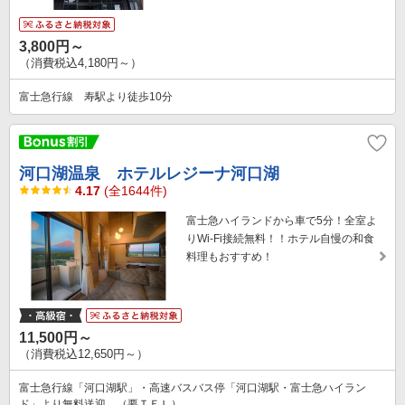
3,800円～
（消費税込4,180円～）
富士急行線 寿駅より徒歩10分
河口湖温泉 ホテルレジーナ河口湖
4.17
(全1644件)
富士急ハイランドから車で5分！全室よ
りWi-Fi接続無料！！ホテル自慢の和食
料理もおすすめ！
11,500円～
（消費税込12,650円～）
富士急行線「河口湖駅」・高速バスバス停「河口湖駅・富士急ハイラン
ド」より無料送迎。（要ＴＥＬ）