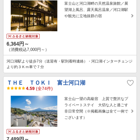
富士山と河口湖畔の天然温泉旅館／展
望湖上風呂、露天風呂温泉／河口湖駅
や観光に立地抜群の宿
6,364円～
（消費税込7,000円～）
河口湖駅より徒歩7分（送迎有・駅到着時連絡）・河口湖インターチェンジ
より約３Ｋｍ車で７分
ＴＨＥ ＴＯＫＩ 富士河口湖
4.59
(全74件)
富士山一望の高級宿 上質で贅沢なプ
ライベートステイ 大切な人と過ごす
非日常空間（※掲載画像は全て一例で
ございます）
7,489円～