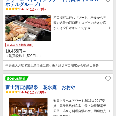
ホテルグループ）
4.07
(全777件)
河口湖畔に佇むリゾートホテルから見
渡す絶景の河口湖！ロビーの大きな窓
からは夕日がキレイです★
10,455円～
（消費税込11,500円～）
中央線大月駅で富士急行線に乗り換え終点河口湖駅から徒歩１５分
富士河口湖温泉 花水庭 おおや
4.42
(全778件)
楽天トラベルアワード2016＆2017受
賞！露天風呂付客室、最上階展望露天
風呂！温泉と料理自慢の宿。周辺観光