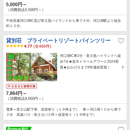
5,000円～
（消費税込5,500円～）
中央高速河口湖IC及び富士急ハイランドから車で４分、河口湖駅より徒歩
約１２分。
貸別荘 プライベートリゾートパインツリー
4.77
(全466件)
河口湖IC車2分・富士急ハイランドへ徒
歩7分★楽天トラベルアワード2024受
賞★おかげさまで8年連続受賞！
7,864円～
（消費税込8,650円～）
電車＝富士山駅下車、送迎有り（１９時まで） 車＝河口湖ＩＣから車で
２分 高速バス・富士Ｑバス停＝送迎有り（１９時まで）