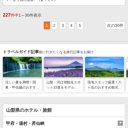
227
件中
1～30件表示
1
2
3
4
5
次の30件
トラベルガイド記事
旅に行きたくなる旅行記事をお届け
涼しい夏を満喫！関
山梨・河口湖観光スポ
現地スタッフ厳選！八
東・甲信越のおすすめ
ット33選＆モデルコ
ヶ岳のおすすめ観光ス
避暑地14選
ース！絶景や温泉も
ポット18選
山梨県のホテル・旅館
甲府・湯村・昇仙峡