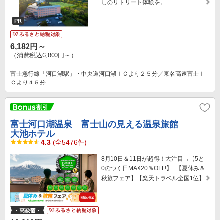
しのリトリート体験を。
6,182円～
（消費税込6,800円～）
富士急行線「河口湖駅」・中央道河口湖ＩＣより２５分／東名高速富士Ｉ
Ｃより４５分
富士河口湖温泉 富士山の見える温泉旅館
大池ホテル
4.3
(全5476件)
8月10日＆11日が超得！大注目→【5と
0のつく日MAX20％OFF!】+【夏休み＆
秋旅フェア】【楽天トラベル全国1位】