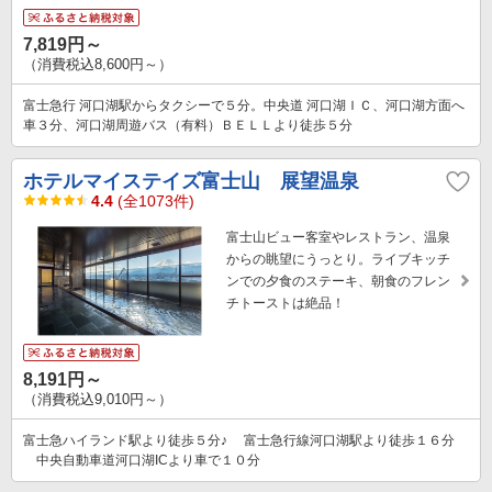
7,819円～
（消費税込8,600円～）
富士急行 河口湖駅からタクシーで５分。中央道 河口湖ＩＣ、河口湖方面へ
車３分、河口湖周遊バス（有料）ＢＥＬＬより徒歩５分
ホテルマイステイズ富士山 展望温泉
4.4
(全1073件)
富士山ビュー客室やレストラン、温泉
からの眺望にうっとり。ライブキッチ
ンでの夕食のステーキ、朝食のフレン
チトーストは絶品！
8,191円～
（消費税込9,010円～）
富士急ハイランド駅より徒歩５分♪ 富士急行線河口湖駅より徒歩１６分
中央自動車道河口湖ICより車で１０分