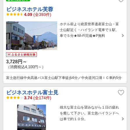
ビジネスホテル芙蓉
4.09
(全393件)
ホテル前より絶景世界遺産富士山・富
士山駅近く・ハイランド電車で１駅、
車で５分★Wi-Fi完備★P無料
3,728円～
（消費税込4,100円～）
富士急行線中央高速バス富士山駅下車徒歩6分／中央道河口湖ＩＣ車約5分
ビジネスホテル富士見
3.74
(全174件)
雄大な富士山を望みながら１日の疲れ
を癒して下さい。富士急ハイランドへ
は車で約１０分。