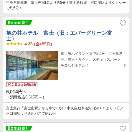
中央自動車道 富士吉田I.Cより約5分！富士急行線 河口湖駅よりタクシー
で約5分！
亀の井ホテル 富士（旧：エバーグリーン富
士）
4.26
(全485件)
富士急ハイランドまで約5分！ご当地料
理、温泉・サウナ、大型キッズパーク
を楽しむホテル！
6,014円～
（消費税込6,615円～）
富士急行「富士山駅」から車で10分／中央自動車道河口湖ＩＣより５分／
河口湖駅より送迎バスで約25分