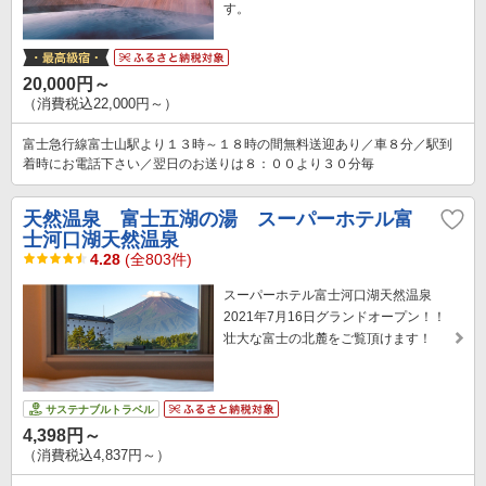
す。
20,000円～
（消費税込22,000円～）
富士急行線富士山駅より１３時～１８時の間無料送迎あり／車８分／駅到
着時にお電話下さい／翌日のお送りは８：００より３０分毎
天然温泉 富士五湖の湯 スーパーホテル富
士河口湖天然温泉
4.28
(全803件)
スーパーホテル富士河口湖天然温泉
2021年7月16日グランドオープン！！
壮大な富士の北麓をご覧頂けます！
サステナブルトラベル
4,398円～
（消費税込4,837円～）