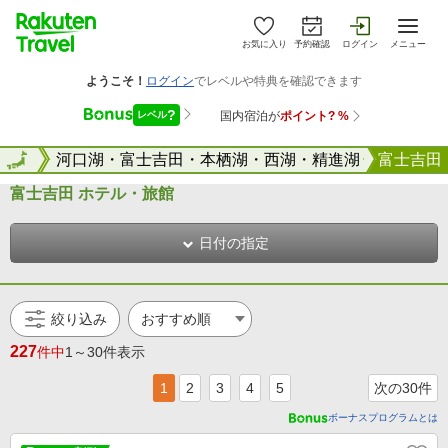
お気に入り
予約確認
ログイン
メニュー
山梨県
全国
河口湖・富士吉田・本栖湖・西湖・精進湖
富士吉田
富士吉田 ホテル・旅館
日付の指定
絞り込み
227
件中
1～30件表示
1
2
3
4
5
次の30件
ボーナスプログラムとは