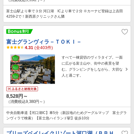
富士山駅より車で３分 河口湖 ICより車で２分 ※カーナビ登録は上吉田
4259-2で！新西原クリニックさん隣
富士グランヴィラ－ＴＯＫＩ－
4.31
(全403件)
すべて一棟貸切のヴィラタイプ。一面
に広がる富士山や、街中の夜景を望
む。グランピングをしながら、大切な
人と過ごす。
8,528円～
（消費税込9,380円～）
中央自動車道【河口湖IC】車5分（新設地のためグーグルマップ 富士グラ
ンヴィラで検索）【富士急ハイランド駅】徒歩10分
ブリーズベイレイクリゾート河口湖（ＢＢＨ