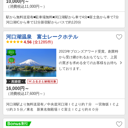
10,000円～
（消費税込11,000円～）
駅から無料送迎有■駐車場無料■河口湖駅から車で4分■富士急から車で7分
河口湖ICから車で12分新宿駅からバスで約120分
河口湖温泉 富士レークホテル
4.56
(全1285件)
2023年ブロンズアワード受賞。創業時
から受け継がれるおもてなしで、上質
の寛ぎを求める全てのお客様をお待ち
しております。
16,000円～
（消費税込17,600円～）
河口湖駅より無料送迎有／中央道河口湖ＩＣより約７分 一宮御坂ＩＣよ
り約３５分／東名 新東名御殿場ＩＣ富士ＩＣより約６０分