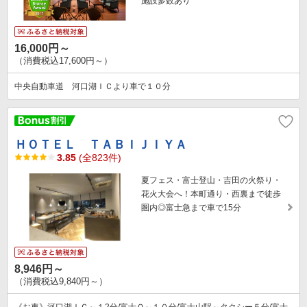
施設多数あり
16,000円～
（消費税込17,600円～）
中央自動車道 河口湖ＩＣより車で１０分
ＨＯＴＥＬ ＴＡＢＩＪＩＹＡ
3.85
(全823件)
夏フェス・富士登山・吉田の火祭り・
花火大会へ！本町通り・西裏まで徒歩
圏内◎富士急まで車で15分
8,946円～
（消費税込9,840円～）
《お車》河口湖ＩＣ～１2分/富士Ｑ～１０分/富士山駅～タクシー５分/富士