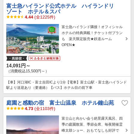
富士急ハイランド公式ホテル ハイランドリ
ゾート ホテル＆スパ
4.44
(全1225件)
富士急ハイランド隣接！オフィシャル
ホテルの特典満載！チケット付プラン
も 楽天限定販売★鉄道ルーム
OPEN★
14,091円～
（消費税込15,500円～）
【車】河口湖IC・富士吉田ICより1分【電車】富士山駅・富士急ハイランド
駅より送迎あり（要連絡）【バス】ホテル目の前下車
庭園と感動の宿 富士山温泉 ホテル鐘山苑
4.73
(全1103件)
富士山と向かい会う絶景露天風呂、四
季の庭園散策、季節会席、毎夜開催霊
峰太鼓ショー、おもてなしも好評で