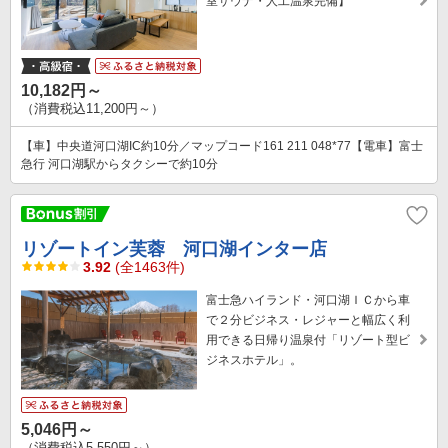
室サウナ・人工温泉完備】
10,182円～
（消費税込11,200円～）
【車】中央道河口湖IC約10分／マップコード161 211 048*77【電車】富士
急行 河口湖駅からタクシーで約10分
リゾートイン芙蓉 河口湖インター店
3.92
(全1463件)
富士急ハイランド・河口湖ＩＣから車
で２分ビジネス・レジャーと幅広く利
用できる日帰り温泉付「リゾート型ビ
ジネスホテル」。
5,046円～
（消費税込5,550円～）