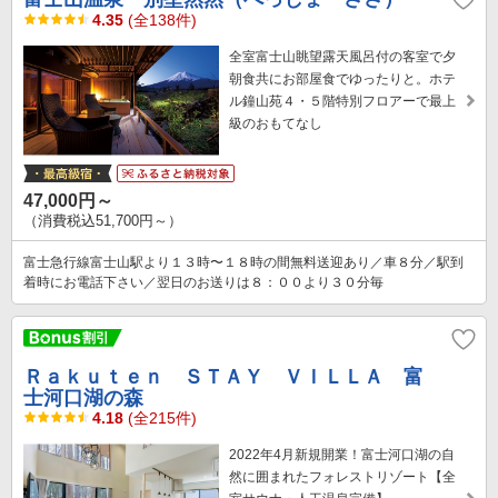
4.35
(全138件)
全室富士山眺望露天風呂付の客室で夕
朝食共にお部屋食でゆったりと。ホテ
ル鐘山苑４・５階特別フロアーで最上
級のおもてなし
47,000円～
（消費税込51,700円～）
富士急行線富士山駅より１３時〜１８時の間無料送迎あり／車８分／駅到
着時にお電話下さい／翌日のお送りは８：００より３０分毎
Ｒａｋｕｔｅｎ ＳＴＡＹ ＶＩＬＬＡ 富
士河口湖の森
4.18
(全215件)
2022年4月新規開業！富士河口湖の自
然に囲まれたフォレストリゾート【全