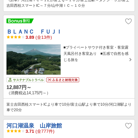
吉田西桂スマートIC～７分/山中湖ＩＣ～１０分
ＢＬＡＮＣ ＦＵＪＩ
3.89
(全13件)
■プライベートサウナ付き客室・客室露
天風呂付き客室あり ■五感で自然を感
じる旅を
サステナブルトラベル
12,887円～
（消費税込14,175円～）
富士吉田西桂スマートICより車で10分/富士山駅より車で10分/河口湖駅より
車で20分
河口湖温泉 山岸旅館
3.71
(全777件)