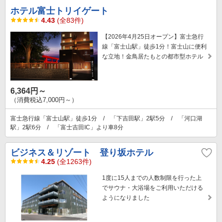
ホテル富士トリイゲート
4.43
(全83件)
【2026年4月25日オープン】富士急行
線「富士山駅」徒歩1分！富士山に便利
な立地！金鳥居たもとの都市型ホテル
6,364円～
（消費税込7,000円～）
富士急行線「富士山駅」徒歩1分 / 「下吉田駅」2駅5分 / 「河口湖
駅」2駅6分 / 「富士吉田IC」より車8分
ビジネス＆リゾート 登り坂ホテル
4.25
(全1263件)
1度に15人までの人数制限を行った上
でサウナ・大浴場をご利用いただける
ようになりました