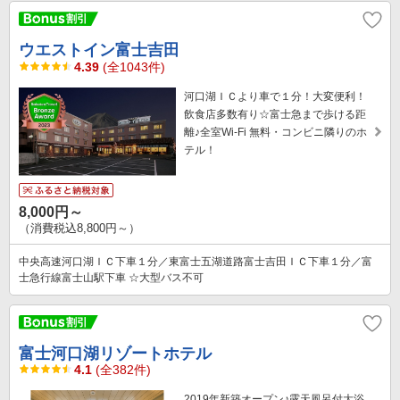
ウエストイン富士吉田
4.39
(全1043件)
河口湖ＩＣより車で１分！大変便利！
飲食店多数有り☆富士急まで歩ける距
離♪全室Wi-Fi 無料・コンビニ隣りのホ
テル！
8,000円～
（消費税込8,800円～）
中央高速河口湖ＩＣ下車１分／東富士五湖道路富士吉田ＩＣ下車１分／富
士急行線富士山駅下車 ☆大型バス不可
富士河口湖リゾートホテル
4.1
(全382件)
2019年新築オープン♪露天風呂付大浴