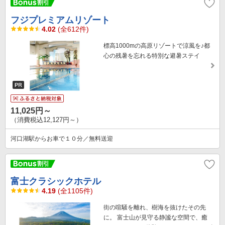
フジプレミアムリゾート
4.02
(全612件)
標高1000mの高原リゾートで涼風を♪都
心の残暑を忘れる特別な避暑ステイ
11,025円～
（消費税込12,127円～）
河口湖駅からお車で１０分／無料送迎
富士クラシックホテル
4.19
(全1105件)
街の喧騒を離れ、樹海を抜けたその先
に。 富士山が見守る静謐な空間で、癒