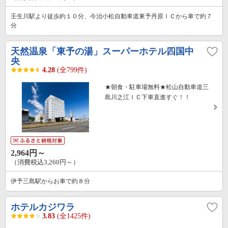
壬生川駅より徒歩約１０分、今治小松自動車道東予丹原ＩＣから車で約７
分
天然温泉「東予の湯」スーパーホテル四国中
央
4.28
(全799件)
★朝食・駐車場無料★松山自動車道三
島川之江ＩＣ下車直進すぐ！！
2,964円～
（消費税込3,260円～）
伊予三島駅からお車で約８分
ホテルカジワラ
3.83
(全1425件)