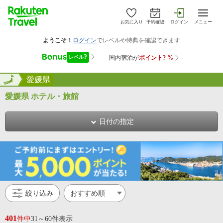
お気に入り
予約確認
ログイン
メニュー
全国
全国
愛媛県
愛媛県 ホテル・旅館
日付の指定
絞り込み
401
件中
31～60件表示