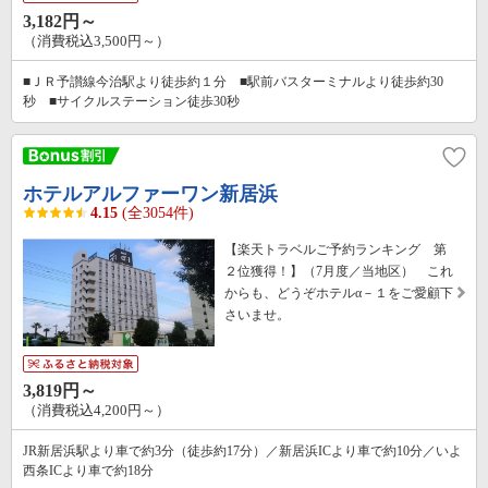
3,182円～
（消費税込3,500円～）
■ＪＲ予讃線今治駅より徒歩約１分 ■駅前バスターミナルより徒歩約30
秒 ■サイクルステーション徒歩30秒
ホテルアルファーワン新居浜
4.15
(全3054件)
【楽天トラベルご予約ランキング 第
２位獲得！】（7月度／当地区） これ
からも、どうぞホテルα－１をご愛顧下
さいませ。
3,819円～
（消費税込4,200円～）
JR新居浜駅より車で約3分（徒歩約17分）／新居浜ICより車で約10分／いよ
西条ICより車で約18分