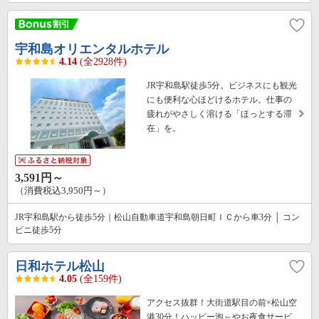
宇和島オリエンタルホテル
4.14
(全2928件)
JR宇和島駅徒歩5分。ビジネスにも観光
にも便利な心ほどけるホテル。仕事の
疲れがやさしく溶ける「ほっとする滞
在」を。
3,591円～
（消費税込3,950円～）
JR宇和島駅から徒歩5分｜松山自動車道宇和島朝日町ＩＣから車3分 │ コン
ビニ徒歩5分
日和ホテル松山
4.05
(全159件)
アクセス抜群！大街道駅目の前×松山空
港30分！ハッピー泡～やお夜食サービ