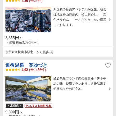
4.26
(全23件)
四国初の新築アパホテルが誕生。朝食
は地元松山特産の「松山鯛めし」「五
色そうめん」「せんざんき」をご用意
しております。
3,355円～
（消費税込3,690円～）
伊予鉄道松山市駅北口から徒歩3分
道後温泉 花ゆづき
4.02
(全1456件)
愛媛県産ブランド肉の最高峰「伊予牛
絹の味」使用プランあり！道後温泉本
館徒歩１分の好立地
9,500円～