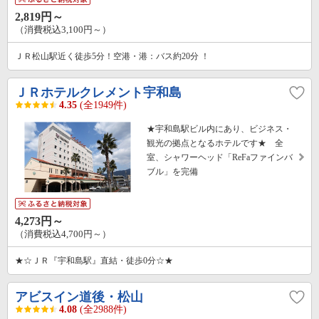
2,819円～
（消費税込3,100円～）
ＪＲ松山駅近く徒歩5分！空港・港：バス約20分 ！
ＪＲホテルクレメント宇和島
4.35
(全1949件)
★宇和島駅ビル内にあり、ビジネス・
観光の拠点となるホテルです★ 全
室、シャワーヘッド「ReFaファインバ
ブル」を完備
4,273円～
（消費税込4,700円～）
★☆ＪＲ『宇和島駅』直結・徒歩0分☆★
アビスイン道後・松山
4.08
(全2988件)