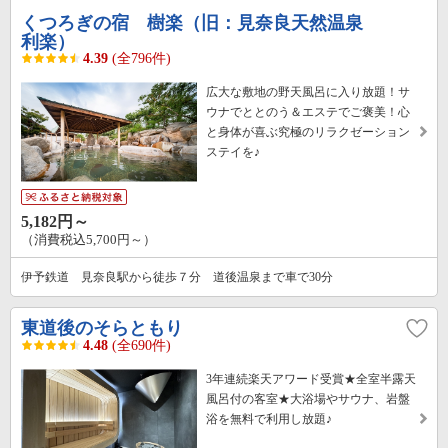
くつろぎの宿 樹楽（旧：見奈良天然温泉
利楽）
4.39
(全796件)
広大な敷地の野天風呂に入り放題！サ
ウナでととのう＆エステでご褒美！心
と身体が喜ぶ究極のリラクゼーション
ステイを♪
5,182円～
（消費税込5,700円～）
伊予鉄道 見奈良駅から徒歩７分 道後温泉まで車で30分
東道後のそらともり
4.48
(全690件)
3年連続楽天アワード受賞★全室半露天
風呂付の客室★大浴場やサウナ、岩盤
浴を無料で利用し放題♪