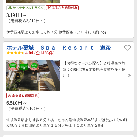
サステナブルトラベル
3,191円～
（消費税込3,510円～）
伊予西条駅よりお車にて約７分 伊予西条ICより車にて約15分
ホテル葛城 Ｓｐａ Ｒｅｓｏｒｔ 道後
4.04
(全1436件)
【お得なクーポン配布】道後温泉本館
近くの好立地★愛媛県産食材を多く使
用！
6,510円～
（消費税込7,161円～）
道後温泉駅より徒歩５分！坊っちゃん湯道後温泉本館までは徒歩１分の好
立地☆ＪＲ松山駅より車で１５分／松山ＩＣより車で２0分