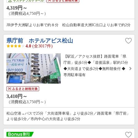
サステナブルトラベル
4,319円～
（消費税込4,750円～）
JR伊予大洲駅よりお車で約８分 松山自動車道大洲IC出口よりお車で約2分
県庁前 ホテルアビス松山
4.0
(全3017件)
【駅近／アクセス抜群】路面電車「県
庁前」徒歩1分◆「道後温泉」駅約15分
◆大街道まで徒歩2分◆無料朝食付 ◆
専用駐車場有
3,410円～
（消費税込3,750円～）
松山空港→バスで25分「大街道降車場」より徒歩2分／路面電車「県庁前」
より徒歩1分／市内中心の大街道より徒歩2分