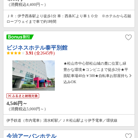
（消費税込4,400円～）
ＪＲ：伊予西条駅より徒歩1分 車：西条ICより車１０分 ※ホテルから石鎚
ロープウェイまで車で約1時間
ビジネスホテル泰平別館
3.91
(全2645件)
★松山市中心部松山城の麓に位置し緑
豊かな環境★コンビニまで徒歩2分★平
面駐車場40台￥500★自転車お部屋持ち
込みOK
4,546円～
（消費税込5,000円～）
伊予鉄道（市内電車）清水町駅／ＪＲ松山駅より伊予電車／環状線
今治アーバンホテル