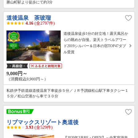
勝山町駅より徒歩にて約3分
道後温泉 茶玻瑠
4.16
(全2797件)
道後温泉徒歩1分の好立地！露天風呂か
らの眺めが自慢。楽天トラベルアワー
ド2019シルバー＆日本の宿TOP47ダブ
ル受賞
9,000円～
（消費税込9,900円～）
私鉄伊予鉄道線道後温泉下車徒歩５分／ＪＲ予讃線松山駅下車タクシー１
５分／松山空港から車で３０分
リブマックスリゾート奥道後
3.93
(全529件)
【2020年3月RE・OPEN】～全客室源泉