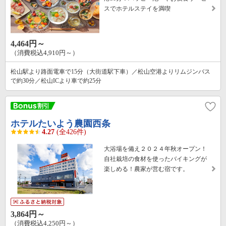
スでホテルステイを満喫
4,464円～
（消費税込4,910円～）
松山駅より路面電車で15分（大街道駅下車）／松山空港よりリムジンバス
で約30分／松山ICより車で約25分
ホテルたいよう農園西条
4.27
(全426件)
大浴場を備え２０２４年秋オープン！
自社栽培の食材を使ったバイキングが
楽しめる！農家が営む宿です。
3,864円～
（消費税込4,250円～）