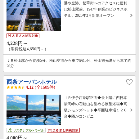
港や空港、繁華街へのアクセスに便利
JR松山駅前。1947年創業のビジネスホ
テル。2020年2月新館オープン
4,228円～
（消費税込4,650円～）
ＪＲ松山駅から徒歩5分、松山空港から車で約15分、松山観光港から車で約
20分
西条アーバンホテル
4.12
(全1609件)
ＪＲ伊予西条駅正面◆最上階に西日本
最高峰の石鎚山を望める展望浴場◆高
級シモンズベッド◆平面駐車場１２０
台◆隣がコンビニ
サステナブルトラベル
4,000円～