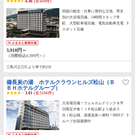
4.46
(全494件)
四国の観光・仕事に便利な立地、男女
別の大浴場完備、24時間スタッフ常
駐、大型駐車場完備、電気自動車充電
スポット完備
3,910円～
（消費税込4,300円～）
三島川之江ICより車で約2分
備長炭の湯 ホテルクラウンヒルズ松山（Ｂ
ＢＨホテルグループ）
3.81
(全3166件)
大浴場完備！ウェルカムドリンク＆平
日限定夕食！ＪＲ松山駅より徒歩５
分！松山城、道後温泉へ便利！BBHグ
ループ全国展開中