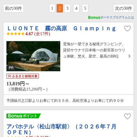
前の30件
1
2
3
4
5
次の30件
ボーナスプログラムとは
ＬＵＯＮＴＥ 霧の高原 Ｇｌａｍｐｉｎｇ
4.67
(全17件)
雲海が一望できる秘境グランピング。
貸切サウナで日本唯一の新宮茶ロウリ
ュ体験、焚火、星空、最高のBBQ
13,819円～
（消費税込15,200円～）
予讃線川之江駅よりお車にて約５５分、高松空港よりお車にて約９０分
アパホテル〈松山市駅前〉（２０２６年７月
ＯＰＥＮ）