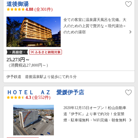
道後御湯
4.88
(全301件)
全ての客室に温泉露天風呂を完備。大
人のための上質で贅沢な＜現代湯治＞
のための湯宿
25,273円～
（消費税込27,800円～）
伊予鉄道 道後温泉駅より徒歩にて約５分
ＨＯＴＥＬ ＡＺ 愛媛伊予店
4.3
(全552件)
2020年12月15日オープン！松山自動車
道『伊予IC』より車で約3分！全室禁
煙・駐車場無料・WiFi完備・朝食無料