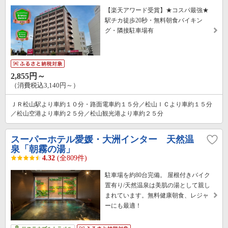
【楽天アワード受賞】★コスパ最強★
駅チカ徒歩20秒・無料朝食バイキン
グ・隣接駐車場有
2,855円～
（消費税込3,140円～）
ＪＲ松山駅より車約１０分・路面電車約１５分／松山ＩＣより車約１５分
／松山空港より車約２５分／松山観光港より車約２５分
スーパーホテル愛媛・大洲インター 天然温
泉「朝霧の湯」
4.32
(全809件)
駐車場を約80台完備。 屋根付きバイク
置有り/天然温泉は美肌の湯として親し
まれています。無料健康朝食、レジャ
ーにも最適！