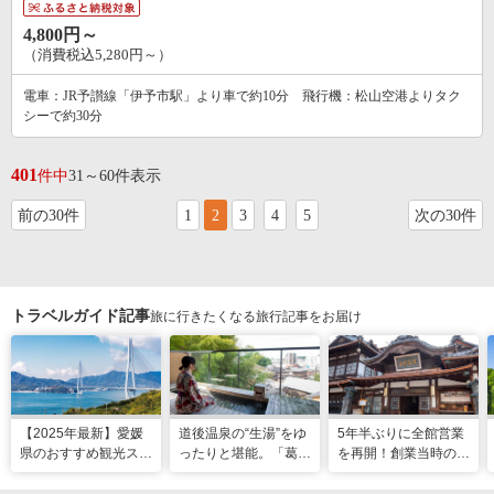
4,800円～
（消費税込5,280円～）
電車：JR予讃線「伊予市駅」より車で約10分 飛行機：松山空港よりタク
シーで約30分
401
件中
31～60件表示
前の30件
1
2
3
4
5
次の30件
トラベルガイド記事
旅に行きたくなる旅行記事をお届け
【2025年最新】愛媛
道後温泉の“生湯”をゆ
5年半ぶりに全館営業
県のおすすめ観光スポ
ったりと堪能。「葛城
を再開！創業当時の風
ット22選！
琴の庭」で思い出に残
情を残した新しい「道
る2人だけのぜいたく
後温泉本館」で湯浴み