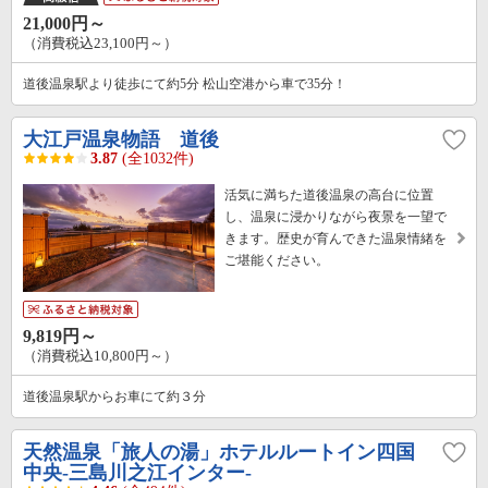
21,000円～
（消費税込23,100円～）
道後温泉駅より徒歩にて約5分 松山空港から車で35分！
大江戸温泉物語 道後
3.87
(全1032件)
活気に満ちた道後温泉の高台に位置
し、温泉に浸かりながら夜景を一望で
きます。歴史が育んできた温泉情緒を
ご堪能ください。
9,819円～
（消費税込10,800円～）
道後温泉駅からお車にて約３分
天然温泉「旅人の湯」ホテルルートイン四国
中央‐三島川之江インター‐