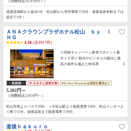
（消費税込10,450円～）
道後温泉駅から徒歩5分・松山駅から市内電車で20分・道後温泉本館までは
徒歩で1分！
ＡＮＡクラウンプラザホテル松山 ｂｙ Ｉ
ＨＧ
4.18
(全4917件)
☆得旅キャンペーン参加でポイント最
大１５倍☆ 観光やビジネスの拠点に最
高の条件を備えた特等席
IHG One Rewards会員限定優待あり
5,282円～
（消費税込5,810円～）
松山空港よりバスで20分。ＪＲ松山駅より路面電車で8分。松山インターよ
り車で15分。道後温泉まで路面電車で10分。
道後ｈａｋｕｒｏ