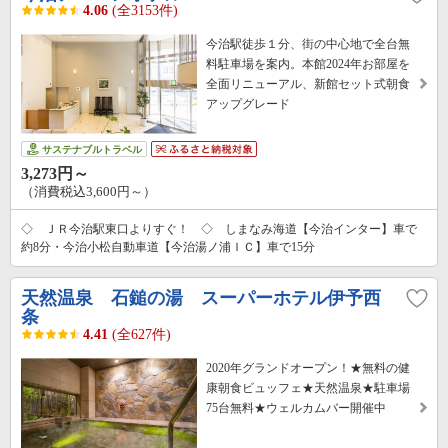
4.06
(全3153件)
今治駅徒歩１分、街の中心地で全台無
料駐車場を案内。本館2024年お部屋を
全面リニューアル、新館セット式朝食
アップグレード
サステナブルトラベル
3,273円～
（消費税込3,600円～）
◇ ＪＲ今治駅東口よりすぐ！ ◇ しまなみ海道【今治インター】車で
約8分・今治小松自動車道【今治湯ノ浦ＩＣ】車で15分
天然温泉 石鎚の湯 スーパーホテル伊予西
条
4.41
(全627件)
2020年グランドオープン！★無料の健
康朝食ビュッフェ★天然温泉★駐車場
75台無料★ウェルカムバー開催中