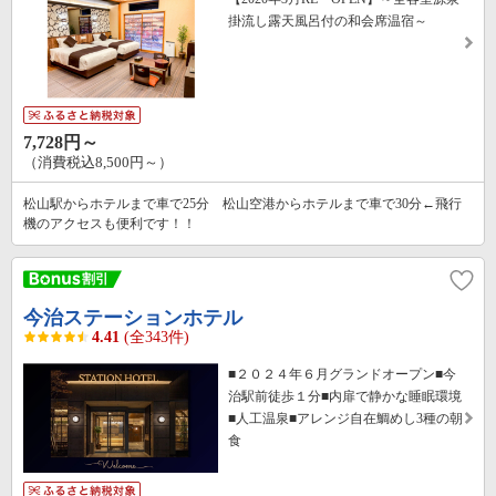
掛流し露天風呂付の和会席温宿～
7,728円～
（消費税込8,500円～）
松山駅からホテルまで車で25分 松山空港からホテルまで車で30分←飛行
機のアクセスも便利です！！
今治ステーションホテル
4.41
(全343件)
■２０２４年６月グランドオープン■今
治駅前徒歩１分■内扉で静かな睡眠環境
■人工温泉■アレンジ自在鯛めし3種の朝
食