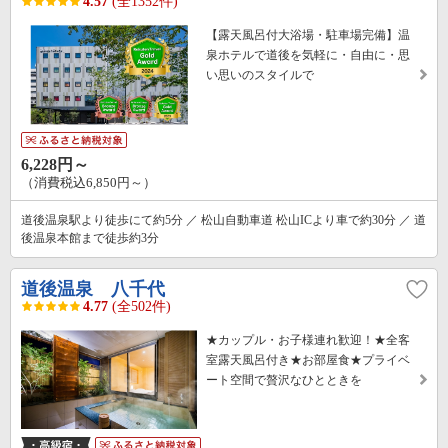
4.57
(全1352件)
【露天風呂付大浴場・駐車場完備】温
泉ホテルで道後を気軽に・自由に・思
い思いのスタイルで
6,228円～
（消費税込6,850円～）
道後温泉駅より徒歩にて約5分 ／ 松山自動車道 松山ICより車で約30分 ／ 道
後温泉本館まで徒歩約3分
道後温泉 八千代
4.77
(全502件)
★カップル・お子様連れ歓迎！★全客
室露天風呂付き★お部屋食★プライベ
ート空間で贅沢なひとときを