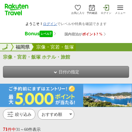
お気に入り
予約確認
ログイン
メニュー
全国
全国
福岡県
宗像・宮若・飯塚
宗像・宮若・飯塚 ホテル・旅館
日付の指定
絞り込み
71
件中
31～60件表示