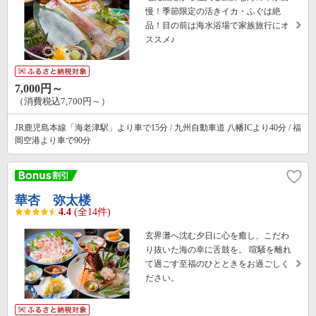
慢！季節限定の活きイカ・ふぐは絶
品！目の前は海水浴場で家族旅行にオ
ススメ♪
7,000円～
（消費税込7,700円～）
JR鹿児島本線「海老津駅」より車で15分 / 九州自動車道 八幡ICより40分 / 福
岡空港より車で90分
華杏 弥太楼
4.4
(全14件)
玄界灘へ沈む夕日に心を癒し、こだわ
り抜いた海の幸に舌鼓を。 喧騒を離れ
て過ごす至福のひとときをお過ごしく
ださい。