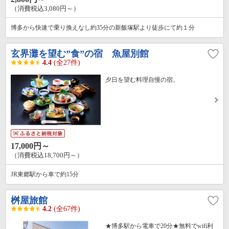
（消費税込3,080円～）
博多から快速で乗り換えなし約35分の新飯塚駅より徒歩にて約１分
玄界灘を望む”食”の宿 魚屋別館
4.4
(全27件)
夕日を望む料理自慢の宿。
17,000円～
（消費税込18,700円～）
JR東郷駅から車で約15分
桝屋旅館
4.2
(全67件)
★博多駅から電車で20分★無料でwifi利