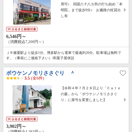
用可♪ 四国八十八カ所の打ち始め「本
明院」まで徒歩9分♪ お遍路の杖貸出
し有
6,546円～
（消費税込7,200円～）
ＪＲ篠栗駅より徒歩1分。博多駅から電車で最速約20分。駐車場は無料で
す。（事前にご連絡下さい）/和菓子屋併設
ボウケンノモリささぐり ＾
3.5
(全6件)
【令和４年７月２８日より「Ｃａｔｅ
の森」から「ボウケンノモリささぐ
り」に屋号を変更しました】
3,902円～
（消費税込4,292円～）