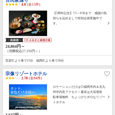
古民家煉り
4.0
(全15件)
【5周年記念】7/1～9/30まで 感謝の気
持ちを込めまして特別企画実施中で
す。
24,864円～
（消費税込27,350円～）
宮若ICより車で15分 福岡ICより車で30分
宗像リゾートホテル
2.78
(全84件)
ロケーションだけは◎福岡市内＆北九
州市内良アクセス！週末は大浴場有
駐車場無料 ちょっぴりボロなリゾー
トホテル
3,637円～