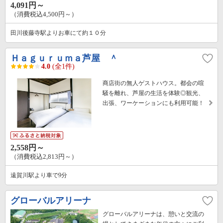
4,091円～
（消費税込4,500円～）
田川後藤寺駅よりお車にて約１０分
Ｈａｇｕｒｕｍａ芦屋 ＾
4.0
(全1件)
商店街の無人ゲストハウス。都会の喧
騒を離れ、芦屋の生活を体験◎観光、
出張、ワーケーションにも利用可能！
2,558円～
（消費税込2,813円～）
遠賀川駅より車で9分
グローバルアリーナ
グローバルアリーナは、憩いと交流の