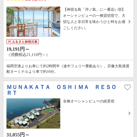
【神宿る島「沖ノ島」に一番近い宿】
オーシャンビューの一棟貸切宿で、大
切な人と非日常を味わうひと時をお過
ごしください。
19,191円～
（消費税込21,110円～）
福岡空港よりお車にて約2時間半（途中フェリー乗船あり）。宗像大島港渡
船ターミナルより車で約10分。
ＭＵＮＡＫＡＴＡ ＯＳＨＩＭＡ ＲＥＳＯ
ＲＴ
全棟オーシャンビューの絶景宿
31,055円～