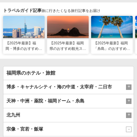
トラベルガイド記事
旅に行きたくなる旅行記事をお届け
【2025年最新】福
【2025年最新】福岡
【2025年最新】福岡
岡・博多のおすすめ観
県のおすすめ観光スポ
「糸島」のおすすめ観
光スポット26選！太
ット20！人気観光地
光・グルメ・インスタ
宰府・糸島まで網羅
から穴場まで厳選
映えスポット
福岡県のホテル・旅館
博多・キャナルシティ・海の中道・太宰府・二日市
天神・中洲・薬院・福岡ドーム・糸島
北九州
宗像・宮若・飯塚