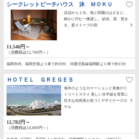
シークレットビーチハウス 沐 ＭＯＫＵ
浜辺から１分。海と田園のはざまに、
静かに佇む一棟貸し。 砂浜、星、焚き
火、薪ストーブの宿
11,546円～
（消費税込12,700円～）
福岡市内、福岡空港より車で約50分、JR鹿児島線福間駅より車で約15分
ＨＯＴＥＬ ＧＲＥＧＥＳ
海外のようなロケーションと美食のリ
トリートステイ 美しい水平線を背景に
壮大な自然美が息づくデザイナーズホ
テル
12,782円～
（消費税込14,060円～）