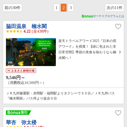
前の30件
1
2
3
次の11件
ボーナスプログラムとは
脇田温泉 楠水閣
4.22
(全438件)
楽天トラベルアワード2025『日本の宿
アワード』を授賞！【緑に包まれた非
日常空間】季節の美食を味わうなら楠
水閣へ！
9,546円～
（消費税込10,500円～）
ＪＲ九州篠栗駅・赤間駅・福間駅よりタクシーで３０分／ＪＲ九州バス
『楠水閣前』バス停より徒歩０分
華杏 弥太楼