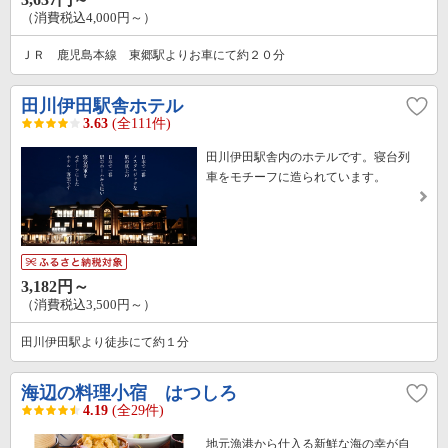
（消費税込4,000円～）
ＪＲ 鹿児島本線 東郷駅よりお車にて約２０分
田川伊田駅舎ホテル
3.63
(全111件)
田川伊田駅舎内のホテルです。寝台列
車をモチーフに造られています。
3,182円～
（消費税込3,500円～）
田川伊田駅より徒歩にて約１分
海辺の料理小宿 はつしろ
4.19
(全29件)
地元漁港から仕入る新鮮な海の幸が自