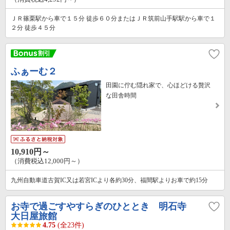
ＪＲ篠栗駅から車で１５分 徒歩６０分またはＪＲ筑前山手駅駅から車で１
２分 徒歩４５分
ふぁーむ２
田園に佇む隠れ家で、心ほどける贅沢
な田舎時間
10,910円～
（消費税込12,000円～）
九州自動車道古賀IC又は若宮ICより各約30分、福間駅よりお車で約15分
お寺で過ごすやすらぎのひととき 明石寺
大日屋旅館
4.75
(全23件)