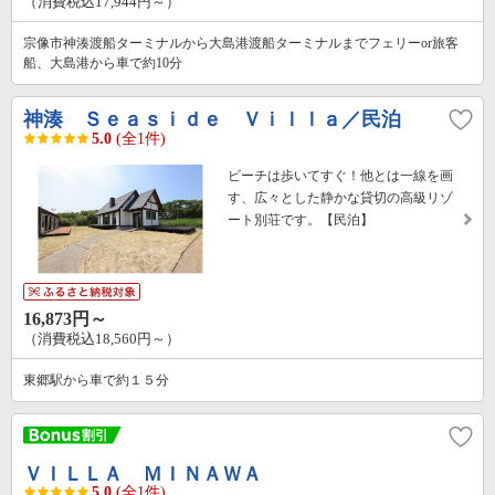
（消費税込17,944円～）
宗像市神湊渡船ターミナルから大島港渡船ターミナルまでフェリーor旅客
船、大島港から車で約10分
神湊 Ｓｅａｓｉｄｅ Ｖｉｌｌａ／民泊
5.0
(全1件)
ビーチは歩いてすぐ！他とは一線を画
す、広々とした静かな貸切の高級リゾ
ート別荘です。【民泊】
16,873円～
（消費税込18,560円～）
東郷駅から車で約１５分
ＶＩＬＬＡ ＭＩＮＡＷＡ
5.0
(全1件)