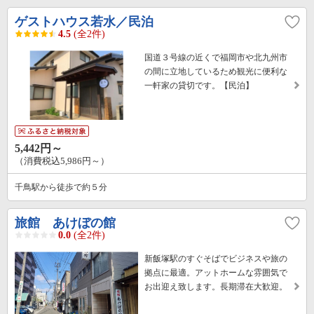
ゲストハウス若水／民泊
4.5
(全2件)
国道３号線の近くで福岡市や北九州市
の間に立地しているため観光に便利な
一軒家の貸切です。【民泊】
5,442円～
（消費税込5,986円～）
千鳥駅から徒歩で約５分
旅館 あけぼの館
0.0
(全2件)
新飯塚駅のすぐそばでビジネスや旅の
拠点に最適。アットホームな雰囲気で
お出迎え致します。長期滞在大歓迎。