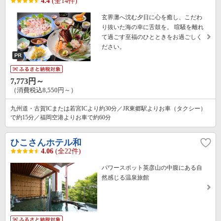
4.4
(全14件)
玄界灘へ沈む夕日に心を癒し、こだわ
り抜いた海の幸に舌鼓を。 喧騒を離れ
て過ごす至福のひとときをお過ごしく
ださい。
7,773円～
（消費税込8,550円～）
九州道・古賀ICまたは若宮ICより約30分／JR東郷駅よりお車（タクシー）
で約15分／福岡空港よりお車で約60分
ひこさんホテル和
4.06
(全22件)
パワースポット英彦山の中腹にある自
然感じる温泉旅館