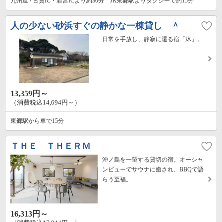
九州道 / 古賀IC・若宮ICより約30分 JR東郷駅よりタクシーで約15分
人の少ない砂浜すぐの静かな一棟貸し ＾
日常を手放し、静寂に還る宿「沐」。
13,359円～
（消費税込14,694円～）
東郷駅から車で15分
ＴＨＥ ＴＨＥＲＭ
沖ノ島を一望する貸切の宿。オーシャ
ンビューでサウナに癒され、BBQで語
らう至福。
16,313円～