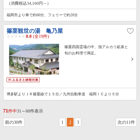
（消費税込34,160円～）
福岡市より車で約60分、フェリーで約20分
篠栗観世の湯 亀乃屋
0.0
(全19件)
篠粟四国霊場の中、強アルカリ鉱泉と
旬のお料理で満足。
博多駅よりＪＲ篠粟線で１５分／九州自動車道 福岡ＩＣより５分
71
件中
31～60件表示
前の30件
1
2
3
次の11件