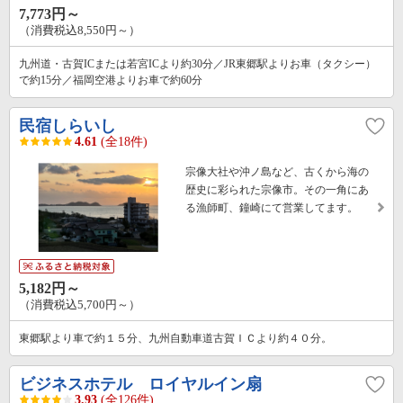
7,773円～
（消費税込8,550円～）
九州道・古賀ICまたは若宮ICより約30分／JR東郷駅よりお車（タクシー）
で約15分／福岡空港よりお車で約60分
民宿しらいし
4.61
(全18件)
宗像大社や沖ノ島など、古くから海の
歴史に彩られた宗像市。その一角にあ
る漁師町、鐘崎にて営業してます。
5,182円～
（消費税込5,700円～）
東郷駅より車で約１５分、九州自動車道古賀ＩＣより約４０分。
ビジネスホテル ロイヤルイン扇
3.93
(全126件)