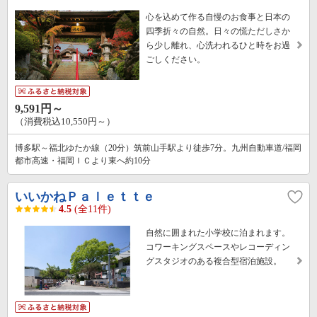
心を込めて作る自慢のお食事と日本の
四季折々の自然。日々の慌ただしさか
ら少し離れ、心洗われるひと時をお過
ごしください。
9,591円～
（消費税込10,550円～）
博多駅～福北ゆたか線（20分）筑前山手駅より徒歩7分。九州自動車道/福岡
都市高速・福岡ＩＣより東へ約10分
いいかねＰａｌｅｔｔｅ
4.5
(全11件)
自然に囲まれた小学校に泊まれます。
コワーキングスペースやレコーディン
グスタジオのある複合型宿泊施設。