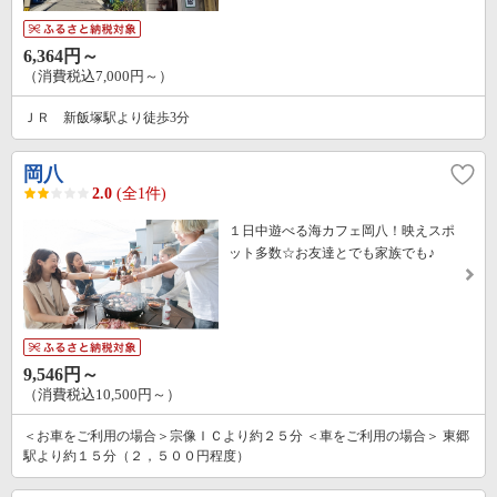
6,364円～
（消費税込7,000円～）
ＪＲ 新飯塚駅より徒歩3分
岡八
2.0
(全1件)
１日中遊べる海カフェ岡八！映えスポ
ット多数☆お友達とでも家族でも♪
9,546円～
（消費税込10,500円～）
＜お車をご利用の場合＞宗像ＩＣより約２５分 ＜車をご利用の場合＞ 東郷
駅より約１５分（２，５００円程度）