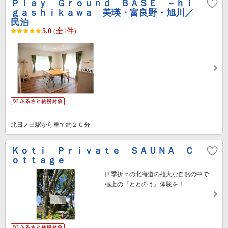
Ｐｌａｙ Ｇｒｏｕｎｄ ＢＡＳＥ －ｈｉ
ｇａｓｈｉｋａｗａ 美瑛・富良野・旭川／
民泊
5.0
(全1件)
北日ノ出駅から車で約２０分
Ｋｏｔｉ Ｐｒｉｖａｔｅ ＳＡＵＮＡ Ｃ
ｏｔｔａｇｅ
四季折々の北海道の雄大な自然の中で
極上の『ととのう』体験を！