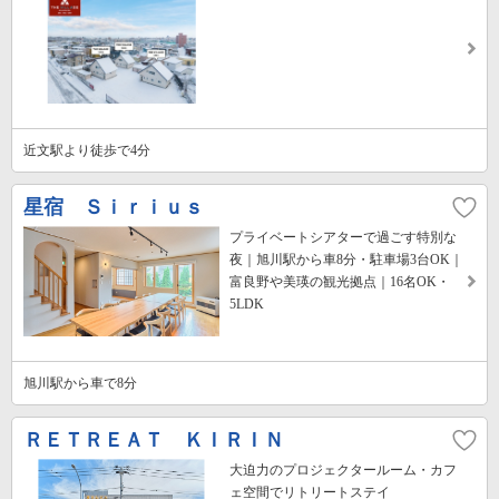
近文駅より徒歩で4分
星宿 Ｓｉｒｉｕｓ
プライベートシアターで過ごす特別な
夜｜旭川駅から車8分・駐車場3台OK｜
富良野や美瑛の観光拠点｜16名OK・
5LDK
旭川駅から車で8分
ＲＥＴＲＥＡＴ ＫＩＲＩＮ
大迫力のプロジェクタールーム・カフ
ェ空間でリトリートステイ