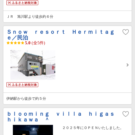
ＪＲ 旭川駅より徒歩約６分
Ｓｎｏｗ ｒｅｓｏｒｔ Ｈｅｒｍｉｔａｇ
ｅ／民泊
5.0
(全5件)
伊納駅から徒歩で約５分
ｂｌｏｏｍｉｎｇ ｖｉｌｌａ ｈｉｇａｓ
ｈｉｋａｗａ ＾
２０２５年にＯＰＥＮいたしました。