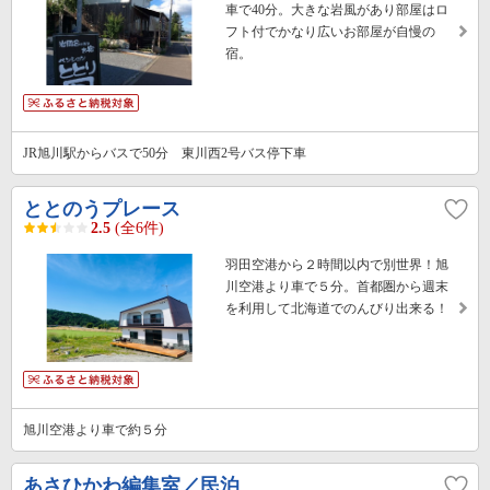
車で40分。大きな岩風があり部屋はロ
フト付でかなり広いお部屋が自慢の
宿。
JR旭川駅からバスで50分 東川西2号バス停下車
ととのうプレース
2.5
(全6件)
羽田空港から２時間以内で別世界！旭
川空港より車で５分。首都圏から週末
を利用して北海道でのんびり出来る！
旭川空港より車で約５分
あさひかわ編集室／民泊