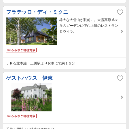
フラテッロ・ディ・ミクニ
雄大な大雪山が眼前に。大雪高原旭ヶ
丘のガーデンに佇む上質のレストラン
＆ヴィラ。
ＪＲ石北本線 上川駅よりお車にて約１５分
ゲストハウス 伊東