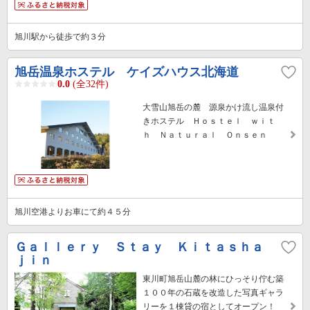
旭川駅から徒歩で約３分
旭岳温泉ホステル ケイズハウス北海道
0.0
(全32件)
大雪山旭岳の麓 源泉かけ流し温泉付
きホステル Ｈｏｓｔｅｌ ｗｉｔ
ｈ Ｎａｔｕｒａｌ Ｏｎｓｅｎ
旭川空港よりお車にて約４５分
Ｇａｌｌｅｒｙ Ｓｔａｙ Ｋｉｔａｓｈａ
ｊｉｎ
東川町旭岳山麓の林にひっそり佇む築
１００年の石蔵を改造した写真ギャラ
リーを１棟貸の宿としてオープン！