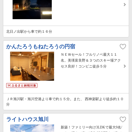
北日ノ出駅から車で約１６分
かんたろうもねたろうの円宿
ＮＥＷセール！フルリノベ最大１１
名。美瑛富良野＆３つのスキー場アク
セス良好！コンビニ徒歩５分
ＪＲ旭川駅・旭川空港より車で約１５分。また、 西神楽駅より徒歩約１０
分
ライトハウス旭川
新築！ファミリー向け3LDKで最大9名/