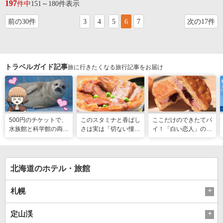
197
件中
151～180件表示
前の30件
3
4
5
6
7
次の17件
トラベルガイド記事
旅に行きたくなる旅行記事をお届け
500円のチケットで、
このスタミナと香ばし
ここだけのできたてパ
水族館と科学館の両方
さは実は「切ない憧
イ！「白い恋人」の石
入れる！？お得感満載
れ」だった…！北海道
屋製菓直営初のオープ
の超穴場スポット！
グルメ「豚丼」のヒミ
ンキッチンが函館に
ツ
北海道のホテル・旅館
札幌
定山渓