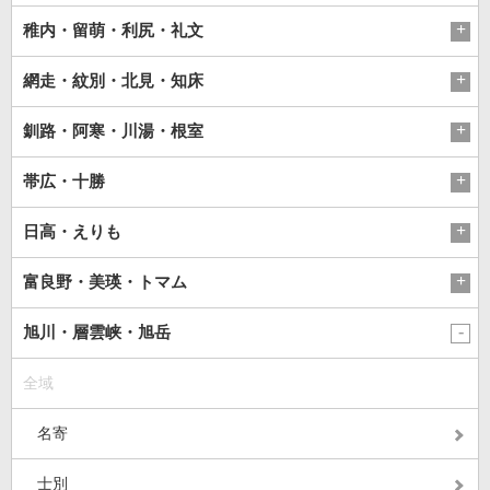
稚内・留萌・利尻・礼文
網走・紋別・北見・知床
釧路・阿寒・川湯・根室
帯広・十勝
日高・えりも
富良野・美瑛・トマム
旭川・層雲峡・旭岳
全域
名寄
士別