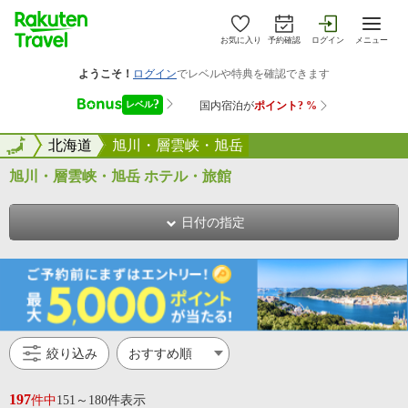
お気に入り
予約確認
ログイン
メニュー
全国
全国
北海道
旭川・層雲峡・旭岳
旭川・層雲峡・旭岳 ホテル・旅館
日付の指定
絞り込み
197
件中
151～180件表示