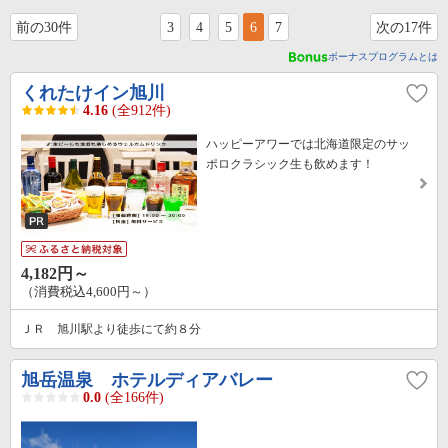
前の30件
3
4
5
6
7
次の17件
ボーナスプログラムとは
くれたけイン旭川
4.16
(全912件)
ハッピーアワーでは北海道限定のサッ
ポロクラシック生も飲めます！
4,182円～
（消費税込4,600円～）
ＪＲ 旭川駅より徒歩にて約８分
旭岳温泉 ホテルディアバレー
0.0
(全166件)