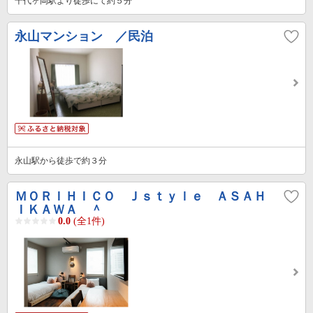
千代ヶ岡駅より徒歩にて約５分
永山マンション ／民泊
永山駅から徒歩で約３分
ＭＯＲＩＨＩＣＯ Ｊｓｔｙｌｅ ＡＳＡＨ
ＩＫＡＷＡ ＾
0.0
(全1件)