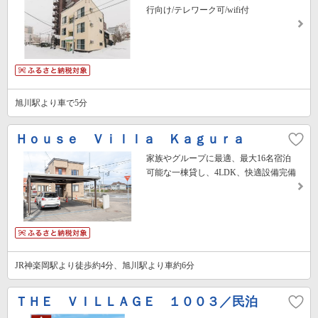
行向け/テレワーク可/wifi付
旭川駅より車で5分
Ｈｏｕｓｅ Ｖｉｌｌａ Ｋａｇｕｒａ
家族やグループに最適、最大16名宿泊
可能な一棟貸し、4LDK、快適設備完備
JR神楽岡駅より徒歩約4分、旭川駅より車約6分
ＴＨＥ ＶＩＬＬＡＧＥ １００３／民泊