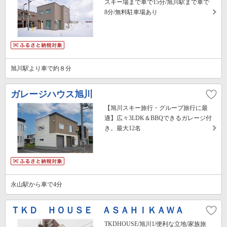
スキー場まで車で15分/旭川駅まで車で
8分/無料駐車場あり
旭川駅より車で約８分
ガレージハウス旭川
【旭川スキー旅行・グループ旅行に最
適】広々3LDK＆BBQできるガレージ付
き。最大12名
永山駅から車で4分
ＴＫＤ ＨＯＵＳＥ ＡＳＡＨＩＫＡＷＡ
TKDHOUSE/旭川1/便利な立地/家族旅