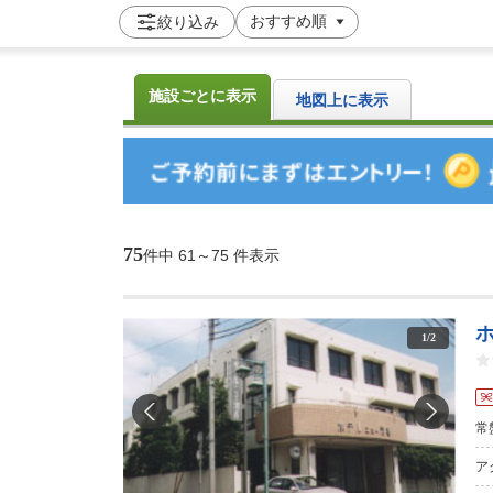
絞り込み
施設ごとに表示
地図上に表示
75
件中
61～75 件表示
1
/
2
常
ア