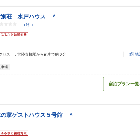
貸別荘 水戸ハウス ＾
--
（1件）
クセス ：常陸青柳駅から徒歩で約６分
地
駐車場
宿泊プラン一覧
木の家ゲストハウス５号館 ＾