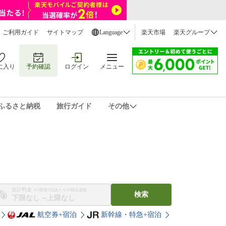
ご利用ガイド
サイトマップ
Language
楽天市場
楽天グループ
に入り
予約確認
ログイン
メニュー
ふるさと納税
旅行ガイド
その他
合計料金
※1部屋/1泊あたりの税込金額
検索
〜
航空券+宿泊
新幹線・特急+宿泊