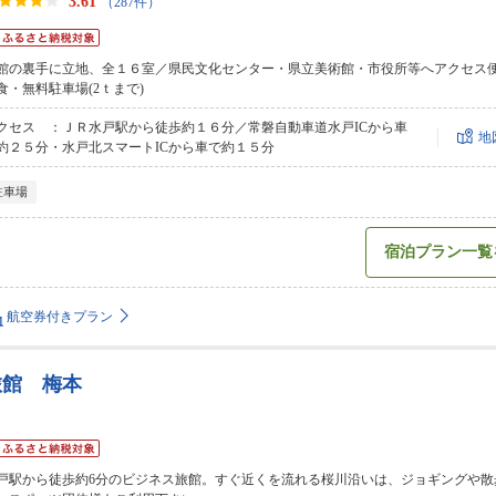
3.61
（287件）
館の裏手に立地、全１６室／県民文化センター・県立美術館・市役所等へアクセス
食・無料駐車場(2ｔまで)
クセス ：ＪＲ水戸駅から徒歩約１６分／常磐自動車道水戸ICから車
地
約２５分・水戸北スマートICから車で約１５分
駐車場
宿泊プラン一覧
航空券付きプラン
旅館 梅本
戸駅から徒歩約6分のビジネス旅館。すぐ近くを流れる桜川沿いは、ジョギングや散