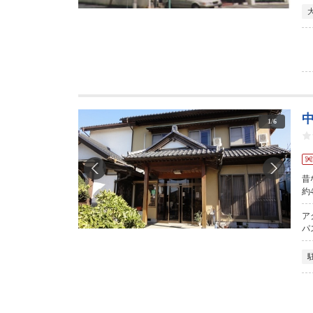
1
/
6
昔
約
ア
パ