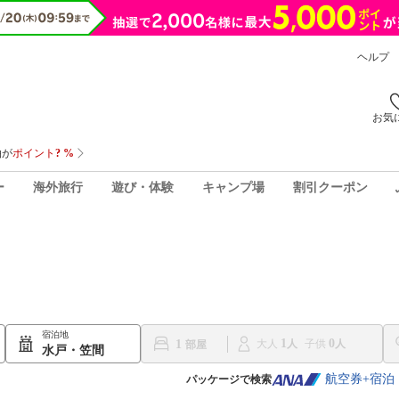
ヘルプ
お気
ー
海外旅行
遊び・体験
キャンプ場
割引クーポン
宿泊地
1
0
1
大人
子供
水戸・笠間
航空券+宿泊
パッケージで検索