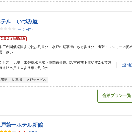
ホテル いづみ屋
--
（14件）
本三名園偕楽園まで徒歩約５分。水戸の繁華街にも徒歩４分！出張・レジャーの拠
用下さい♪
クセス ：JR・常磐線水戸駅下車関東鉄道バス雷神前下車徒歩2分/常磐
地
速道路水戸ＩＣより車で約15分
大浴場
駐車場
送迎サービス
宿泊プラン一覧
水戸第一ホテル新館