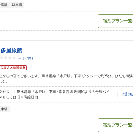
大浴場
駐車場
宿泊プラン一覧
中多屋旅館
--
（57件）
ながらの宿でございます。JR水郡線「水戸駅」下車 /タクシーで約25分。ひたち海
40分。
クセス ：JR水郡線「水戸駅」下車 / 常磐高速 岩間ICより６号線バイ
地
スもしくは旧６号線経由
駐車場
宿泊プラン一覧