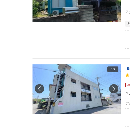
ア
1
/
5
２
ア