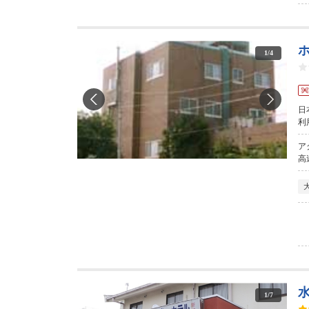
1
/
4
日
利
ア
高
1
/
7