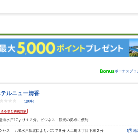
ボーナスプロ
ホテルニュー清香
--
（29件）
盤道水戸I.Cより１２分。ビジネス・観光の拠点に便利
クセス ：JR水戸駅北口よりバスで８分 大工町３丁目下車２分
地