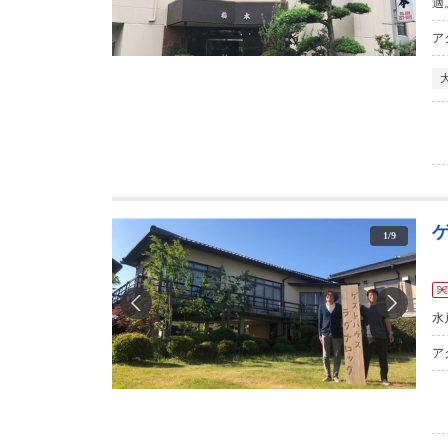
適
ア
1
/
9
水
ア