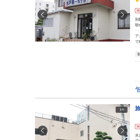
別
朝
ア
で
1
/
9
水