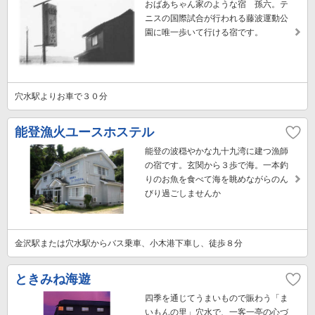
おばあちゃん家のような宿 孫六。テ
ニスの国際試合が行われる藤波運動公
園に唯一歩いて行ける宿です。
穴水駅よりお車で３０分
能登漁火ユースホステル
能登の波穏やかな九十九湾に建つ漁師
の宿です。玄関から３歩で海。一本釣
りのお魚を食べて海を眺めながらのん
びり過ごしませんか
金沢駅または穴水駅からバス乗車、小木港下車し、徒歩８分
ときみね海遊
四季を通じてうまいもので賑わう「ま
いもんの里」穴水で、一客一亭の心づ