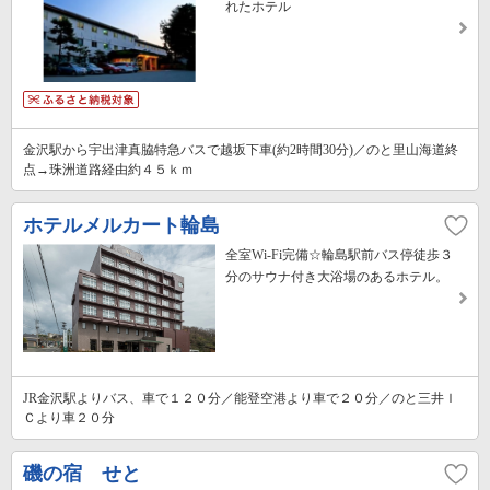
れたホテル
金沢駅から宇出津真脇特急バスで越坂下車(約2時間30分)／のと里山海道終
点→珠洲道路経由約４５ｋｍ
ホテルメルカート輪島
全室Wi-Fi完備☆輪島駅前バス停徒歩３
分のサウナ付き大浴場のあるホテル。
JR金沢駅よりバス、車で１２０分／能登空港より車で２０分／のと三井Ｉ
Ｃより車２０分
磯の宿 せと