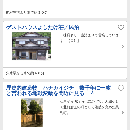
能登空港より車で約３０分
ゲストハウスよしたけ荘／民泊
一棟貸切り、素泊まりで営業していま
す。【民泊】
穴水駅から車で約４８分
歴史的建造物 ハナカイジチ 数千年に一度
と言われる地殻変動を間近に見る ＾
江戸から明治時代にかけて、天領そし
て北前船主の町として隆盛を究めた黒
島町。