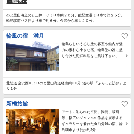
のと里山海道のと三井ＩＣより車約２０分。能登空港より車で約２５分。
輪島駅前バス停より車で約６分。金沢から車１２０分。
輪風の宿 満月
輪島らしいうるし塗の客室や館内が魅
力の素朴な小さな宿。輪島塗の器に盛
り付けた海鮮料理をご賞味下さい。
北陸道 金沢西ICよりのと里山海道経由約100分 /道の駅 『ふらっと訪夢』よ
り１分
新橋旅館
アートに彩られた空間。陶芸、版画
等、幅広いジャンルの作品を展示する
ギャラリーを兼ねた食泊分離の宿。輪
島朝市より徒歩約5分