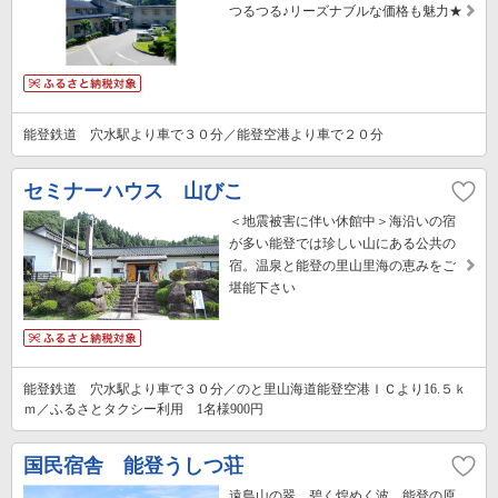
つるつる♪リーズナブルな価格も魅力★
能登鉄道 穴水駅より車で３０分／能登空港より車で２０分
セミナーハウス 山びこ
＜地震被害に伴い休館中＞海沿いの宿
が多い能登では珍しい山にある公共の
宿。温泉と能登の里山里海の恵みをご
堪能下さい
能登鉄道 穴水駅より車で３０分／のと里山海道能登空港ＩＣより16.５ｋ
ｍ／ふるさとタクシー利用 1名様900円
国民宿舎 能登うしつ荘
遠島山の翠、碧く煌めく波、能登の原