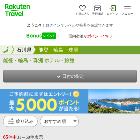
お気に入り
予約確認
ログイン
メニュー
全国
全国
石川県
能登・輪島・珠洲
能登・輪島・珠洲 ホテル・旅館
日付の指定
絞り込み
65
件中
31～60件表示