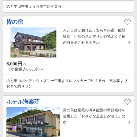
のと里山空港よりお車で約４０分
皆の宿
人と自然が触れ合う安らぎの宿 能登
輪島 小鳥のさえずりが心地よく至福
の時を過ごせるホテル
6,000円～
（消費税込6,600円～）
のと里山ポケモンウィズユー空港よりレンタカーで約４５分、穴水駅より
お車で約４０分
ホテル海楽荘
目の前は絶景の海★能登の新鮮素材を
使用した『おさかな道楽と夕映え』の
宿