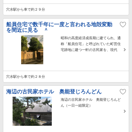
穴水駅から車で約２９分
船員住宅で数千年に一度と言われる地殻変動
を間近に見る ＾
昭和の高度経済成長期に建てられ、通
称「船員住宅」と呼ばれていた町営住
宅跡地に建つ一軒の古民家を、現代
穴水駅から車で約２８分
海辺の古民家ホテル 奥能登じろんどん
海辺の古民家ホテル 奥能登じろんど
ん（一日一組限定）