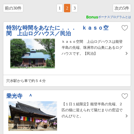
前の30件
1
2
3
次の5件
ボーナスプログラムとは
特別な時間をあなたに．．． ｋａｓｏ空
間 上山ログハウス／民泊
ｋａｓｏ空間 上山ログハウスは能登
半島の先端、珠洲市の山奥にあるログ
ハウスです。【民泊】
穴水駅から車で約５４分
乗光寺 ＾
【１日１組限定】能登半島の先端、２
匹の猫に迎えられて陽だまりの窓辺で
のんびりと。