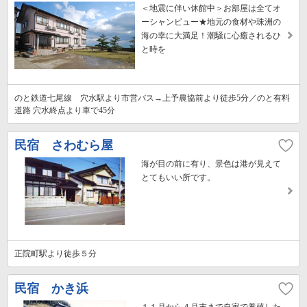
＜地震に伴い休館中＞お部屋は全てオ
ーシャンビュー★地元の食材や珠洲の
海の幸に大満足！潮騒に心癒されるひ
と時を
のと鉄道七尾線 穴水駅より市営バス→上予農協前より徒歩5分／のと有料
道路 穴水終点より車で45分
民宿 さわむら屋
海が目の前に有り、景色は港が見えて
とてもいい所です。
正院町駅より徒歩５分
民宿 かき浜