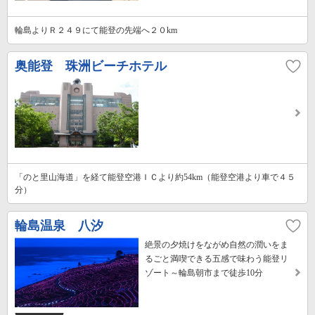
輪島よりＲ２４９にて能登の先端へ２０km
奥能登 珠洲ビーチホテル
「のと里山海道」を経て能登空港ＩＣより約54km（能登空港より車で４５
分）
輪島温泉 八汐
絶景の夕焼けをながめ自然の潤いをま
るごと満喫できる五感で味わう能登リ
ゾート～輪島朝市まで徒歩10分