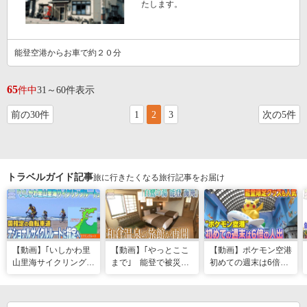
たします。
能登空港からお車で約２０分
65
件中
31～60件表示
前の30件
1
2
3
次の5件
トラベルガイド記事
旅に行きたくなる旅行記事をお届け
【動画】｢いしかわ里
【動画】｢やっとここ
【動画】ポケモン空港
山里海サイクリングル
まで｣ 能登で被災の
初めての週末は6倍の
ート｣国指定の自転車
和倉温泉旅館｢能登 海
人出 能登限定グッズ
道“ナショナルサイク
舟｣が営業再開 喜び
はほとんどが品切れ
ルルート”に指定へ
の日に従業員は…