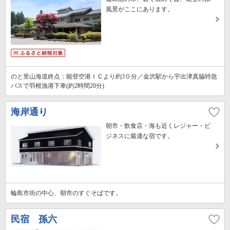
風景がここにあります。
のと里山海道終点：能登空港ＩＣより約3０分／金沢駅から宇出津真脇特急
バスで羽根漁港下車(約2時間20分)
海岸通り
朝市・飲食店・海も近くレジャー・ビ
ジネスに最適な宿です。
輪島市街の中心、朝市のすぐそばです。
民宿 孫六