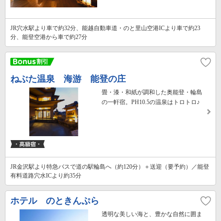
JR穴水駅より車で約32分、能越自動車道・のと里山空港ICより車で約23
分、能登空港から車で約27分
ねぶた温泉 海游 能登の庄
畳・漆・和紙が調和した奥能登・輪島
の一軒宿。PH10.5の温泉はトロトロ♪
JR金沢駅より特急バスで道の駅輪島へ（約120分）＋送迎（要予約）／能登
有料道路穴水ICより約35分
ホテル のときんぷら
透明な美しい海と、豊かな自然に囲ま