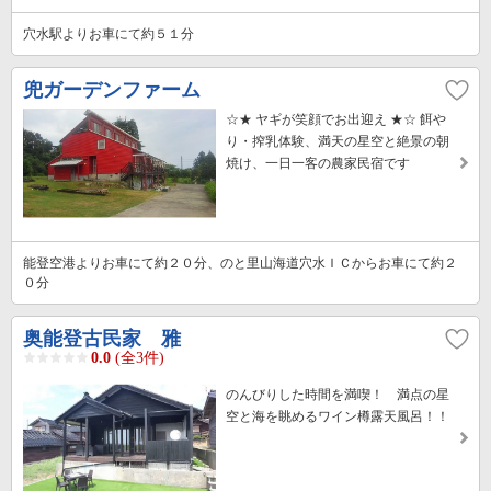
穴水駅よりお車にて約５１分
兜ガーデンファーム
☆★ ヤギが笑顔でお出迎え ★☆ 餌や
り・搾乳体験、満天の星空と絶景の朝
焼け、一日一客の農家民宿です
能登空港よりお車にて約２０分、のと里山海道穴水ＩＣからお車にて約２
０分
奥能登古民家 雅
0.0
(全3件)
のんびりした時間を満喫！ 満点の星
空と海を眺めるワイン樽露天風呂！！