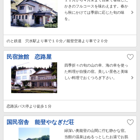
１１月から４月末まで自家で養殖した
かきのフルコースを味わえます。春か
ら秋にかけては季節に応じた旬の味
を。
のと鉄道 穴水駅より車で１０分／能登空港より車で２０分
民宿旅館 恋路屋
四季折々の旬の山の幸、海の幸を使っ
た料理が自慢の宿。美しい景色と美味
しい料理でおくつろぎ下さい。
恋路浜バス停より徒歩１分
国民宿舎 能登やなぎだ荘
緑深い奥能登の山間に佇む静かな宿。
当館の温泉はぬるっとしたお湯でお肌