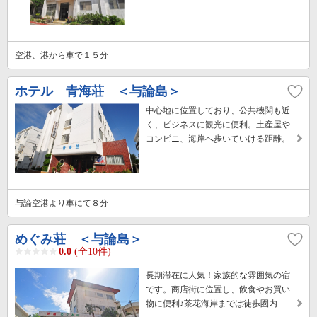
空港、港から車で１５分
ホテル 青海荘 ＜与論島＞
中心地に位置しており、公共機関も近
く、ビジネスに観光に便利。土産屋や
コンビニ、海岸へ歩いていける距離。
与論空港より車にて８分
めぐみ荘 ＜与論島＞
0.0
(全10件)
長期滞在に人気！家族的な雰囲気の宿
です。商店街に位置し、飲食やお買い
物に便利♪茶花海岸までは徒歩圏内