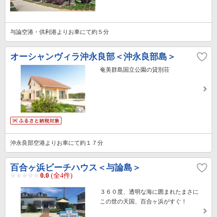
与論空港・供利港よりお車にて約５分
オーシャンヴィラ沖永良部＜沖永良部島＞
奄美群島国立公園の貸別荘
沖永良部空港よりお車にて約１７分
百合ヶ浜ビーチハウス＜与論島＞
0.0
(全4件)
３６０度、透明な海に囲まれたまさに
この世の天国、百合ヶ浜がすぐ！