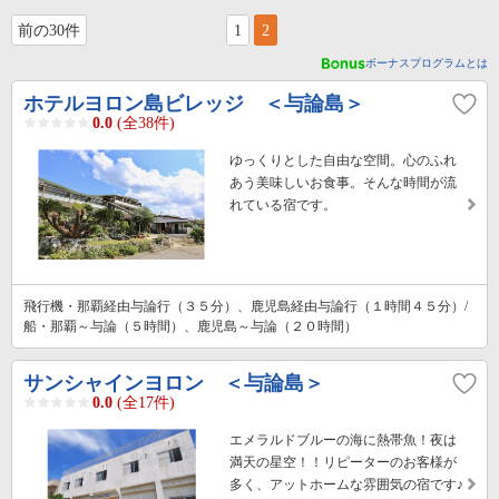
前の30件
1
2
ボーナスプログラムとは
ホテルヨロン島ビレッジ ＜与論島＞
0.0
(全38件)
ゆっくりとした自由な空間。心のふれ
あう美味しいお食事。そんな時間が流
れている宿です。
飛行機・那覇経由与論行（３５分）、鹿児島経由与論行（１時間４５分）/
船・那覇～与論（５時間）、鹿児島～与論（２０時間）
サンシャインヨロン ＜与論島＞
0.0
(全17件)
エメラルドブルーの海に熱帯魚！夜は
満天の星空！！リピーターのお客様が
多く、アットホームな雰囲気の宿です♪