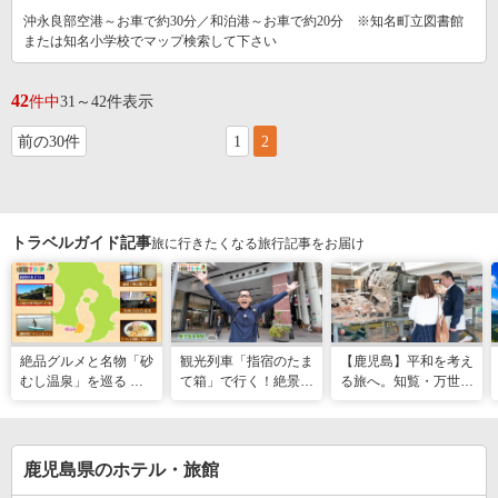
沖永良部空港～お車で約30分／和泊港～お車で約20分 ※知名町立図書館
または知名小学校でマップ検索して下さい
42
件中
31～42件表示
前の30件
1
2
トラベルガイド記事
旅に行きたくなる旅行記事をお届け
絶品グルメと名物「砂
観光列車「指宿のたま
【鹿児島】平和を考え
むし温泉」を巡る 心
て箱」で行く！絶景グ
る旅へ。知覧・万世で
と体を癒やす旅（鹿児
ルメとSUPで池田湖
たどる特攻隊の記憶
島県指宿市）
のパワースポット巡り
（2026年04月18日放
送）
鹿児島県のホテル・旅館