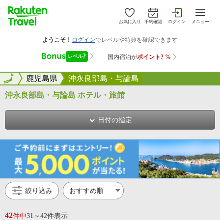
お気に入り
予約確認
ログイン
メニュー
全国
全国
鹿児島県
沖永良部島・与論島
沖永良部島・与論島 ホテル・旅館
日付の指定
絞り込み
42
件中
31～42件表示