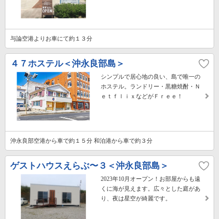
与論空港よりお車にて約１３分
４７ホステル＜沖永良部島＞
シンプルで居心地の良い、島で唯一の
ホステル。ランドリー・黒糖焼酎・Ｎ
ｅｔｆｌｉｘなどがＦｒｅｅ！
沖永良部空港から車で約１５分 和泊港から車で約３分
ゲストハウスえらぶ〜３＜沖永良部島＞
2023年10月オープン！お部屋からも遠
くに海が見えます。広々とした庭があ
り、夜は星空が綺麗です。