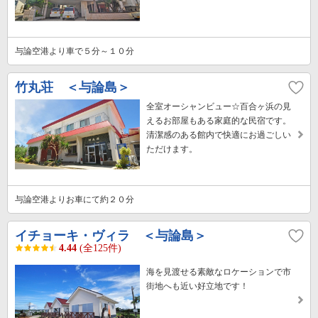
与論空港より車で５分～１０分
竹丸荘 ＜与論島＞
全室オーシャンビュー☆百合ヶ浜の見
えるお部屋もある家庭的な民宿です。
清潔感のある館内で快適にお過ごしい
ただけます。
与論空港よりお車にて約２０分
イチョーキ・ヴィラ ＜与論島＞
4.44
(全125件)
海を見渡せる素敵なロケーションで市
街地へも近い好立地です！