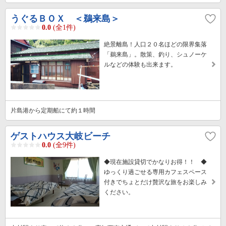
うぐるＢＯＸ ＜鵜来島＞
0.0
(全1件)
絶景離島！人口２０名ほどの限界集落
「鵜来島」。散策、釣り、シュノーケ
ルなどの体験も出来ます。
片島港から定期船にて約１時間
ゲストハウス大岐ビーチ
0.0
(全9件)
◆現在施設貸切でかなりお得！！ ◆
ゆっくり過ごせる専用カフェスペース
付きでちょとだけ贅沢な旅をお楽しみ
ください。