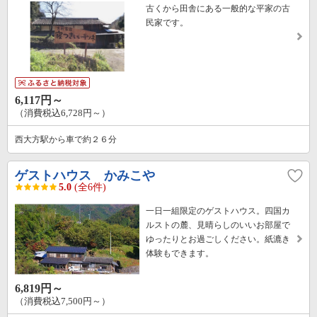
古くから田舎にある一般的な平家の古
民家です。
6,117円～
（消費税込6,728円～）
西大方駅から車で約２６分
ゲストハウス かみこや
5.0
(全6件)
一日一組限定のゲストハウス。四国カ
ルストの麓、見晴らしのいいお部屋で
ゆったりとお過ごしください。紙漉き
体験もできます。
6,819円～
（消費税込7,500円～）