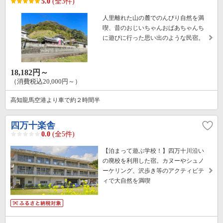
5.0
(全3件)
人里離れた山の麓でのんびり自然を満
喫、昔のおじいちゃんおばあちゃんち
に遊びに行った思い出のような民宿。
18,182円～
（消費税込20,000円～）
高知龍馬空港より車で約２時間半
四万十楽舎
0.0
(全5件)
【泊まって遊ぶ学校！】四万十川沿い
の廃校を利用した宿。カヌーやシュノ
ーケリング、沢歩き等のアクティビテ
ィで大自然を満喫