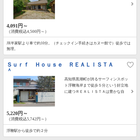
4,091円～
（消費税込4,500円～）
JR半家駅より車で約10分。（チェックイン手続きはカヌー館で）徒歩では
無理。
Ｓｕｒｆ Ｈｏｕｓｅ ＲＥＡＬＩＳＴＡ
＾
高知県黒潮町が誇るサーフィンスポッ
ト浮鞭海岸まで徒歩５分という好立地
に建つＲＥＡＬＩＳＴＡは豊かな自
5,220円～
（消費税込5,742円～）
浮鞭駅から徒歩で約２分