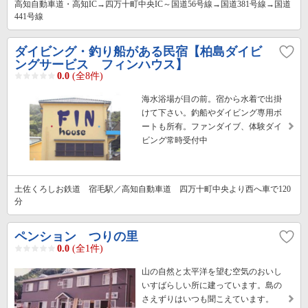
高知自動車道・高知IC→四万十町中央IC～国道56号線→国道381号線→国道
441号線
ダイビング・釣り船がある民宿【柏島ダイビ
ングサービス フィンハウス】
0.0
(全8件)
海水浴場が目の前。宿から水着で出掛
けて下さい。釣船やダイビング専用ボ
ートも所有。ファンダイブ、体験ダイ
ビング常時受付中
土佐くろしお鉄道 宿毛駅／高知自動車道 四万十町中央より西へ車で120
分
ペンション つりの里
0.0
(全1件)
山の自然と太平洋を望む空気のおいし
いすばらしい所に建っています。島の
さえずりはいつも聞こえています。