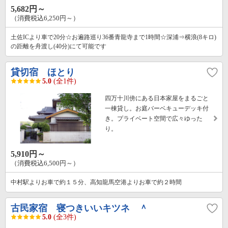
5,682円～
（消費税込6,250円～）
土佐ICより車で20分☆お遍路巡り36番青龍寺まで1時間☆深浦⇒横浪(8キロ)
の距離を舟渡し(40分)にて可能です
貸切宿 ほとり
5.0
(全1件)
四万十川傍にある日本家屋をまるごと
一棟貸し。お庭バーベキューデッキ付
き。プライベート空間で広々ゆった
り。
5,910円～
（消費税込6,500円～）
中村駅よりお車で約１５分、高知龍馬空港よりお車で約２時間
古民家宿 寝つきいいキツネ ＾
5.0
(全3件)