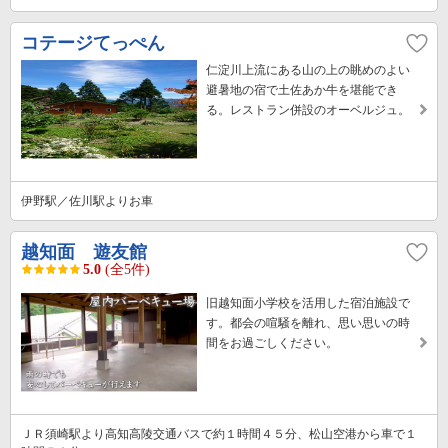
コテージてっぺん
仁淀川上流にある山の上の眺めのよい
避暑地の宿で土佐あか牛を堪能でき
る。レストラン併設のオーベルジュ。
伊野駅／佐川駅よりお車
越知面 遊友館
5.0
(全5件)
旧越知面小学校を活用した宿泊施設で
す。都会の喧騒を離れ、思い思いの時
間をお過ごしください。
ＪＲ須崎駅より高知高陵交通バスで約１時間４５分、松山空港から車で１