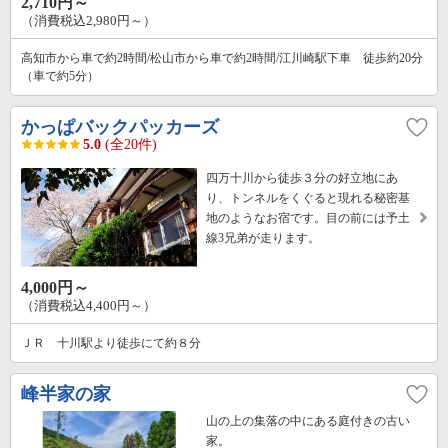
2,710円～
（消費税込2,980円～）
高知市から車で約2時間/松山市から車で約2時間/江川崎駅下車 徒歩約20分
（車で約5分）
かっぱバックパッカーズ
5.0
(全20件)
四万十川から徒歩３分の好立地にあ
り、トンネルをくぐると現れる秘密基
地のようなお宿です。目の前には予土
線3兄弟が走ります。
4,000円～
（消費税込4,400円～）
ＪＲ 十川駅より徒歩にて約８分
峰半家の家
山の上の集落の中にある庭付きの古い
家。