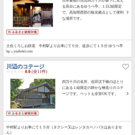
日本最後の清流四万十川が眼下に見え
る高台にあるゆうべ亭。１日2組限定
で、高知県西部の観光拠点として便利
な場所です。
土佐くろしお鉄道 中村駅よりお車にて５分、徒歩にて１５分 ゆうべ亭
hp→yuubetei.com
川辺のコテージ
0.0
(全11件)
四万十川の名所、佐田沈下橋のほとり
にある１組限定の静かな檜造りのコテ
ージです。ペットも全室OKです。
中村駅よりお車にて１５分（タクシー又はレンタカー／バスはありませ
ん）