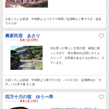
土佐くろしお鉄道 中村駅よりバスで１時間／足摺岬より車で５分・徒歩
で５０分
農家民宿 あさり
0.0
(全20件)
生れ育った懐しい古里の宿 縁側に寝
っころがり 海を眺めれば昔にタイム
スリップ 古民家があなたをお待ちし
ています。
土佐くろしお鉄道 中村駅より車で６０分、バス９０分、足摺岬ゆき「大
戸」バス停下車 すぐ前
四万十川の宿 ゆうべ亭
0.0
(全23件)