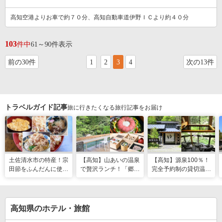
高知空港よりお車で約７０分、高知自動車道伊野ＩＣより約４０分
103
件中
61～90件表示
前の30件
1
2
3
4
次の13件
トラベルガイド記事
旅に行きたくなる旅行記事をお届け
土佐清水市の特産！宗
【高知】山あいの温泉
【高知】源泉100％！
田節をふんだんに使っ
で贅沢ランチ！「郷麓
完全予約制の貸切温泉
た料理が楽しめる「ヤ
温泉」
「郷麓温泉」
マアのお碗」
高知県のホテル・旅館