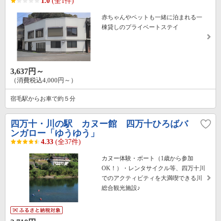
1.0
(全1件)
赤ちゃんやペットも一緒に泊まれる一
棟貸しのプライベートステイ
3,637円～
（消費税込4,000円～）
宿毛駅からお車で約５分
四万十・川の駅 カヌー館 四万十ひろばバ
ンガロー「ゆうゆう」
4.33
(全37件)
カヌー体験・ボート（1歳から参加
OK！）・レンタサイクル等、四万十川
でのアクティビティを大満喫できる川
総合観光施設♪