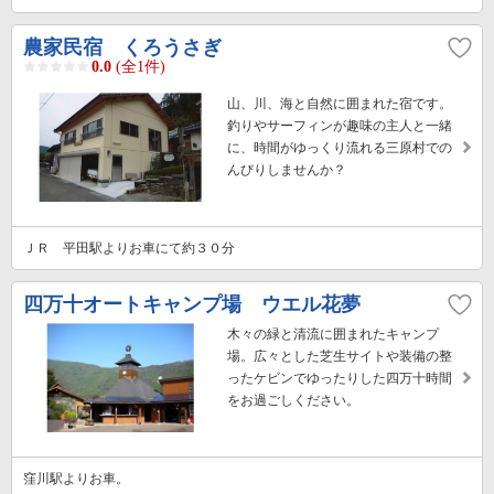
農家民宿 くろうさぎ
0.0
(全1件)
山、川、海と自然に囲まれた宿です。
釣りやサーフィンが趣味の主人と一緒
に、時間がゆっくり流れる三原村での
んびりしませんか？
ＪＲ 平田駅よりお車にて約３０分
四万十オートキャンプ場 ウエル花夢
木々の緑と清流に囲まれたキャンプ
場。広々とした芝生サイトや装備の整
ったケビンでゆったりした四万十時間
をお過ごしください。
窪川駅よりお車。