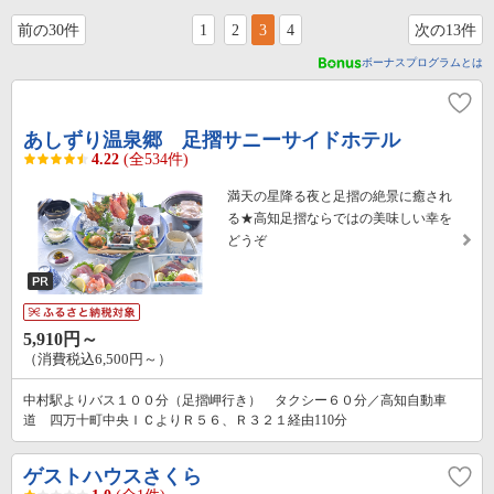
前の30件
1
2
3
4
次の13件
ボーナスプログラムとは
あしずり温泉郷 足摺サニーサイドホテル
4.22
(全534件)
満天の星降る夜と足摺の絶景に癒され
る★高知足摺ならではの美味しい幸を
どうぞ
5,910円～
（消費税込6,500円～）
中村駅よりバス１００分（足摺岬行き） タクシー６０分／高知自動車
道 四万十町中央ＩＣよりＲ５６、Ｒ３２１経由110分
ゲストハウスさくら