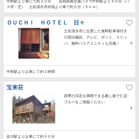
中村駅より車にて約３０分 高知西南交通バスで中村駅より４０分（バ
ス停：芝） 土佐清水市街地より車で約５分（５ｋｍ）
ＯＵＣＨＩ ＨＯＴＥＬ 日々
土佐清水市に位置した無料駐車場付き
の宿泊施設。テレビ、ポット、スリッ
パ、無料バスアメニティも完備！
中村駅よりお車にて約１時間
宝来荘
四季の渓谷を満喫できる癒し旅で仁淀
ブルーをご堪能ください
佐川駅よりお車にて約５０分