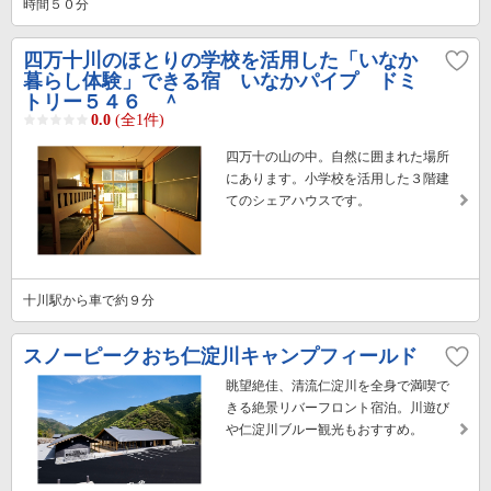
時間５０分
四万十川のほとりの学校を活用した「いなか
暮らし体験」できる宿 いなかパイプ ドミ
トリー５４６ ＾
0.0
(全1件)
四万十の山の中。自然に囲まれた場所
にあります。小学校を活用した３階建
てのシェアハウスです。
十川駅から車で約９分
スノーピークおち仁淀川キャンプフィールド
眺望絶佳、清流仁淀川を全身で満喫で
きる絶景リバーフロント宿泊。川遊び
や仁淀川ブルー観光もおすすめ。