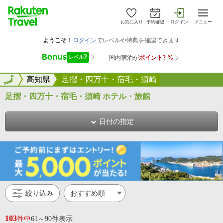
お気に入り
予約確認
ログイン
メニュー
全国
全国
高知県
足摺・四万十・宿毛・須崎
足摺・四万十・宿毛・須崎 ホテル・旅館
日付の指定
絞り込み
103
件中
61～90件表示