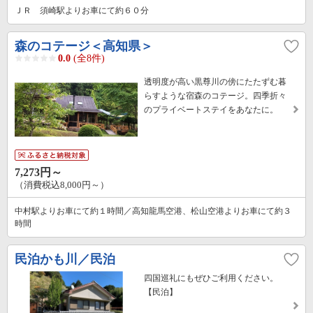
ＪＲ 須崎駅よりお車にて約６０分
森のコテージ＜高知県＞
0.0
(全8件)
透明度が高い黒尊川の傍にたたずむ暮
らすような宿森のコテージ。四季折々
のプライベートステイをあなたに。
7,273円～
（消費税込8,000円～）
中村駅よりお車にて約１時間／高知龍馬空港、松山空港よりお車にて約３
時間
民泊かも川／民泊
四国巡礼にもぜひご利用ください。
【民泊】