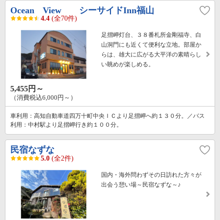
Ocean View シーサイドInn福山
4.4
(全70件)
足摺岬灯台、３８番札所金剛福寺、白
山洞門にも近くて便利な立地。部屋か
らは、雄大に広がる大平洋の素晴らし
い眺めが楽しめる。
5,455円～
（消費税込6,000円～）
車利用：高知自動車道四万十町中央ＩＣより足摺岬へ約１３０分。／バス
利用：中村駅より足摺岬行き約１００分。
民宿なずな
5.0
(全2件)
国内・海外問わずその日訪れた方々が
出会う憩い場～民宿なずな～♪