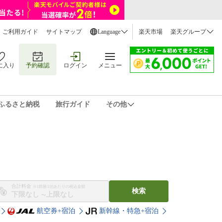
ご利用ガイド
サイトマップ
Language
楽天市場
楽天グループ
に入り
予約確認
ログイン
メニュー
ふるさと納税
旅行ガイド
その他
合計料金
※1部屋/1泊あたりの税込金額
検索
〜
航空券+宿泊
新幹線・特急+宿泊