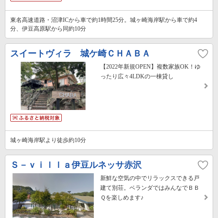
東名高速道路・沼津ICから車で約1時間25分。城ヶ崎海岸駅から車で約4
分、伊豆高原駅から同約10分
スイートヴィラ 城ケ崎ＣＨＡＢＡ
【2022年新規OPEN】複数家族OK！ゆ
ったり広々4LDKの一棟貸し
城ヶ崎海岸駅より徒歩約10分
Ｓ－ｖｉｌｌａ伊豆ルネッサ赤沢
新鮮な空気の中でリラックスできる戸
建て別荘。ベランダではみんなでＢＢ
Ｑを楽しめます♪