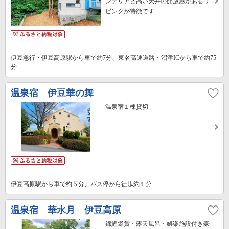
ンテリアと高い天井の開放感があるリ
ビングが特徴です
伊豆急行・伊豆高原駅から車で約7分、東名高速道路・沼津ICから車で約75
分
温泉宿 伊豆華の舞
温泉宿１棟貸切
伊豆高原駅から車で約５分、バス停から徒歩約１分
温泉宿 華水月 伊豆高原
錦鯉鑑賞・露天風呂・娯楽施設付き豪