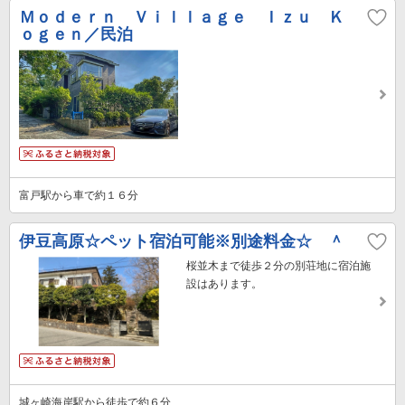
Ｍｏｄｅｒｎ Ｖｉｌｌａｇｅ Ｉｚｕ Ｋ
ｏｇｅｎ／民泊
富戸駅から車で約１６分
伊豆高原☆ペット宿泊可能※別途料金☆ ＾
桜並木まで徒歩２分の別荘地に宿泊施
設はあります。
城ヶ崎海岸駅から徒歩で約６分