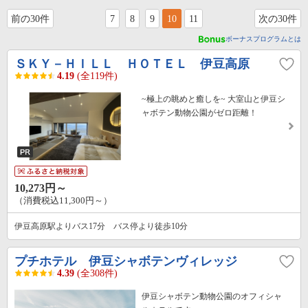
前の30件
7
8
9
10
11
次の30件
ボーナスプログラムとは
ＳＫＹ－ＨＩＬＬ ＨＯＴＥＬ 伊豆高原
4.19
(全119件)
~極上の眺めと癒しを~ 大室山と伊豆シ
ャボテン動物公園がゼロ距離！
10,273円～
（消費税込11,300円～）
伊豆高原駅よりバス17分 バス停より徒歩10分
プチホテル 伊豆シャボテンヴィレッジ
4.39
(全308件)
伊豆シャボテン動物公園のオフィシャ