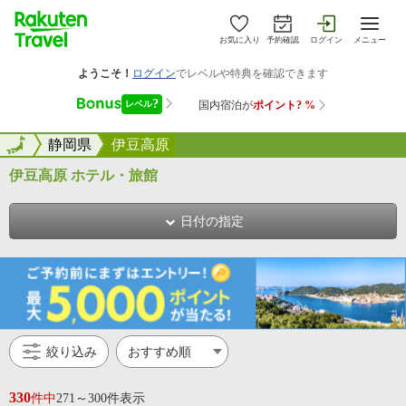
お気に入り
予約確認
ログイン
メニュー
全国
全国
静岡県
伊豆高原
伊豆高原 ホテル・旅館
日付の指定
絞り込み
330
件中
271～300件表示