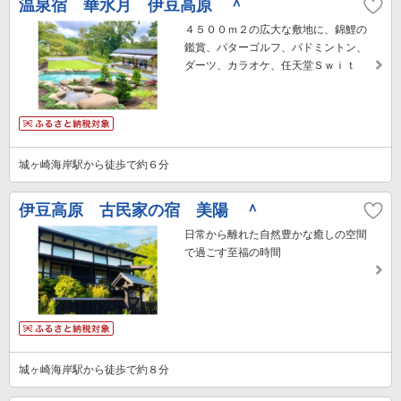
温泉宿 華水月 伊豆高原 ＾
４５００ｍ２の広大な敷地に、錦鯉の
鑑賞、パターゴルフ、バドミントン、
ダーツ、カラオケ、任天堂Ｓｗｉｔ
城ヶ崎海岸駅から徒歩で約６分
伊豆高原 古民家の宿 美陽 ＾
日常から離れた自然豊かな癒しの空間
で過ごす至福の時間
城ヶ崎海岸駅から徒歩で約８分