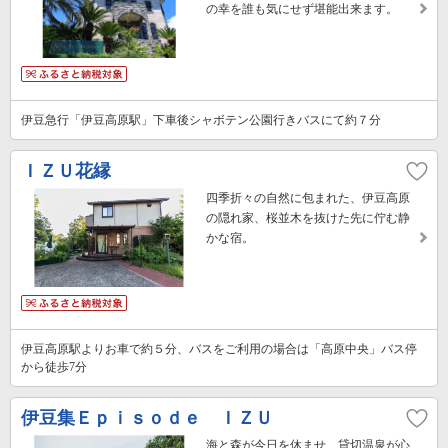
の幸を誰も気にせず堪能出来ます。
伊豆急行「伊豆高原駅」下車後シャボテン公園行きバスにて約７分
ＩＺＵ花縁
四季折々の自然に包まれた、伊豆高原
の隠れ家、桜並木を抜けた先に佇む静
かな宿。
伊豆高原駅よりお車で約５分、バスをご利用の場合は「高原中央」バス停
から徒歩7分
伊豆集Ｅｐｉｓｏｄｅ ＩＺＵ
海と森が今日を休ませ、貸切温泉が心