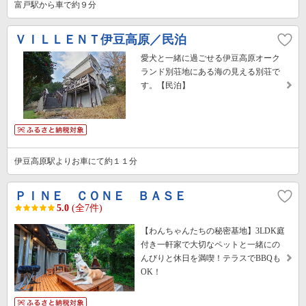
富戸駅から車で約９分
ＶＩＬＬＥＮＴ伊豆高原／民泊
愛犬と一緒に過ごせる伊豆高原オーク
ランド別荘地にある海の見える別荘で
す。【民泊】
伊豆高原駅よりお車にて約１１分
ＰＩＮＥ ＣＯＮＥ ＢＡＳＥ
5.0
(全7件)
【わんちゃんたちの秘密基地】3LDK庭
付き一軒家で大切なペットと一緒にの
んびりと休日を満喫！テラスでBBQも
OK！