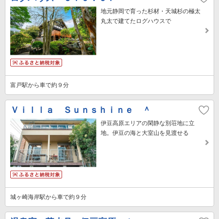
地元静岡で育った杉材・天城杉の極太
丸太で建てたログハウスで
富戸駅から車で約９分
Ｖｉｌｌａ Ｓｕｎｓｈｉｎｅ ＾
伊豆高原エリアの閑静な別荘地に立
地。伊豆の海と大室山を見渡せる
城ヶ崎海岸駅から車で約９分