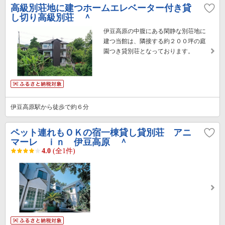
高級別荘地に建つホームエレベーター付き貸
し切り高級別荘 ＾
伊豆高原の中腹にある閑静な別荘地に
建つ当館は、隣接する約２００坪の庭
園つき貸別荘となっております。
伊豆高原駅から徒歩で約６分
ペット連れもＯＫの宿一棟貸し貸別荘 アニ
マーレ ｉｎ 伊豆高原 ＾
4.0
(全1件)