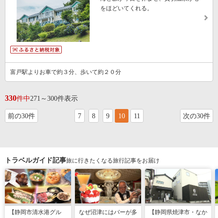
をほどいてくれる。
富戸駅よりお車で約３分、歩いて約２０分
330
件中
271～300件表示
前の30件
7
8
9
10
11
次の30件
トラベルガイド記事
旅に行きたくなる旅行記事をお届け
【静岡市清水港グル
なぜ沼津にはバーが多
【静岡県焼津市・なか