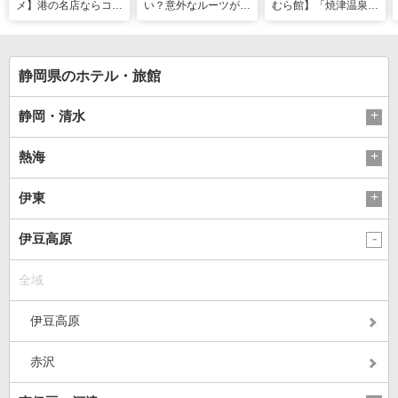
メ】港の名店ならコ
い？意外なルーツがわ
むら館】「焼津温泉」
コ！マグロ食べ比べや
かる店へ【静岡県沼津
発祥の地で「浮遊体
激レア“サバの氷室盛
市・BAR FRANK／ね
験」 開発期間3年の温
り”港周辺の店5選
こと白鳥】
泉商品で手がすべすべ
静岡県のホテル・旅館
静岡・清水
熱海
伊東
伊豆高原
全域
伊豆高原
赤沢