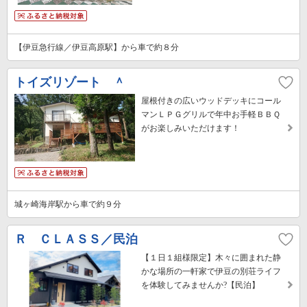
【伊豆急行線／伊豆高原駅】から車で約８分
トイズリゾート ＾
屋根付きの広いウッドデッキにコール
マンＬＰＧグリルで年中お手軽ＢＢＱ
がお楽しみいただけます！
城ヶ崎海岸駅から車で約９分
Ｒ ＣＬＡＳＳ／民泊
【１日１組様限定】木々に囲まれた静
かな場所の一軒家で伊豆の別荘ライフ
を体験してみませんか?【民泊】