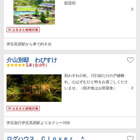
邸貸切
伊豆高原駅から車で約６分
介山別邸 わびすけ
5.0
(全4件)
刻わすれの杜。1日1組だけの戸建離
れ。心はずむひと時をお過ごしくださ
いませ。（朝夕食はお部屋食）
伊豆急行伊豆高原駅よりタクシー10分
ログハウス Ｃｌｏｖｅｒ ＾