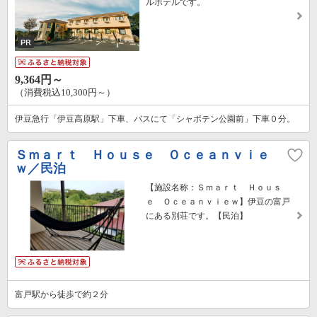
ルホテルです。
9,364円～
（消費税込10,300円～）
伊豆急行「伊豆高原駅」下車、バスにて「シャボテン公園前」下車０分。
Ｓｍａｒｔ Ｈｏｕｓｅ Ｏｃｅａｎｖｉｅ
ｗ／民泊
【施設名称：Ｓｍａｒｔ Ｈｏｕｓ
ｅ Ｏｃｅａｎｖｉｅｗ】伊豆の富戸
にある別荘です。【民泊】
富戸駅から徒歩で約２分