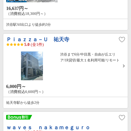
16,637円～
（消費税込18,300円～）
渋谷駅A0出口より徒歩約3分
Ｐｉａｚｚａ－Ｕ 祐天寺
5.0
(全1件)
渋谷まで6分/中目黒・自由が丘エリ
ア/1R貸切/最大１名利用可能/リモート
6,000円～
（消費税込6,600円～）
祐天寺駅から徒歩2分
ｗａｖｅｓ ｎａｋａｍｅｇｕｒｏ