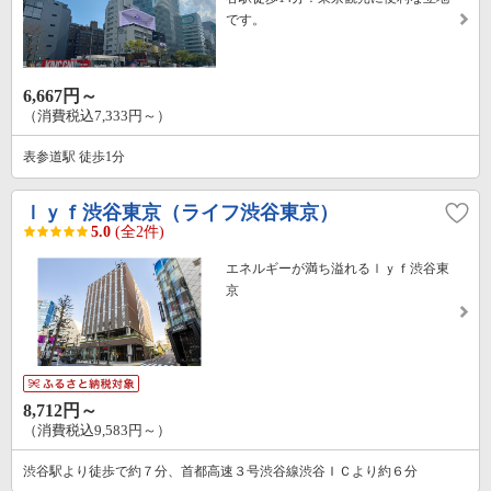
です。
6,667円～
（消費税込7,333円～）
表参道駅 徒歩1分
ｌｙｆ渋谷東京（ライフ渋谷東京）
5.0
(全2件)
エネルギーが満ち溢れるｌｙｆ渋谷東
京
8,712円～
（消費税込9,583円～）
渋谷駅より徒歩で約７分、首都高速３号渋谷線渋谷ＩＣより約６分