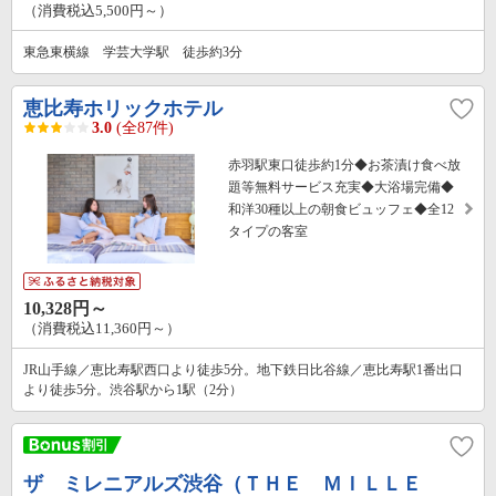
（消費税込5,500円～）
東急東横線 学芸大学駅 徒歩約3分
恵比寿ホリックホテル
3.0
(全87件)
赤羽駅東口徒歩約1分◆お茶漬け食べ放
題等無料サービス充実◆大浴場完備◆
和洋30種以上の朝食ビュッフェ◆全12
タイプの客室
10,328円～
（消費税込11,360円～）
JR山手線／恵比寿駅西口より徒歩5分。地下鉄日比谷線／恵比寿駅1番出口
より徒歩5分。渋谷駅から1駅（2分）
ザ ミレニアルズ渋谷（ＴＨＥ ＭＩＬＬＥ