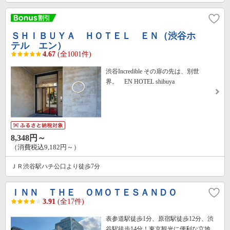
ＳＨＩＢＵＹＡ ＨＯＴＥＬ ＥＮ（渋谷ホ
テル エン）
4.67
(全1001件)
渋谷Incredible その扉の先は、別世
界。 EN HOTEL shibuya
8,348円～
（消費税込9,182円～）
ＪＲ渋谷駅ハチ公口より徒歩7分
ＩＮＮ ＴＨＥ ＯＭＯＴＥＳＡＮＤＯ
3.91
(全17件)
表参道駅徒歩1分、原宿駅徒歩12分、渋
谷駅徒歩14分！東京観光に便利な立地