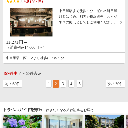
4.0
(全7件)
中目黒駅まで徒歩１分、桜の名所目黒
川をはじめ、都内や横浜観光、又ビジ
ネスの拠点としてもご利用ください。
13,273円～
（消費税込14,600円～）
中目黒駅 西口２より徒歩にて約１分
199
件中
31～60件表示
前の30件
1
2
3
4
5
次の30件
トラベルガイド記事
旅に行きたくなる旅行記事をお届け