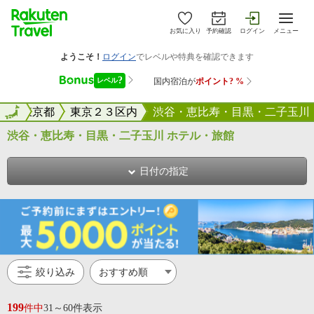
お気に入り
予約確認
ログイン
メニュー
全国
東京都
全国
東京２３区内
渋谷・恵比寿・目黒・二子玉川
渋谷・恵比寿・目黒・二子玉川 ホテル・旅館
日付の指定
絞り込み
199
件中
31～60件表示