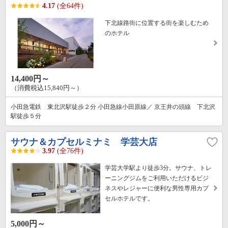
4.17
(全64件)
下北線路街に位置する街を楽しむため
のホテル
14,400円～
（消費税込15,840円～）
小田急電鉄 東北沢駅徒歩２分 小田急線小田原線／ 京王井の頭線 下北沢
駅徒歩５分
サウナ＆カプセルミナミ 学芸大店
3.97
(全76件)
学芸大学駅より徒歩3分。サウナ、トレ
ーニングジムをご利用いただけるビジ
ネスやレジャーに便利な男性専用カプ
セルホテルです。
5,000円～