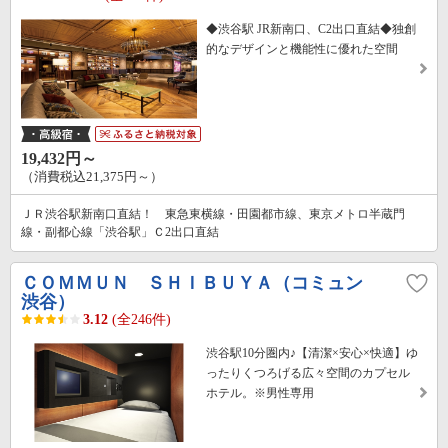
◆渋谷駅 JR新南口、C2出口直結◆独創
的なデザインと機能性に優れた空間
19,432円～
（消費税込21,375円～）
ＪＲ渋谷駅新南口直結！ 東急東横線・田園都市線、東京メトロ半蔵門
線・副都心線「渋谷駅」Ｃ2出口直結
ＣＯＭＭＵＮ ＳＨＩＢＵＹＡ（コミュン
渋谷）
3.12
(全246件)
渋谷駅10分圏内♪【清潔×安心×快適】ゆ
ったりくつろげる広々空間のカプセル
ホテル。※男性専用