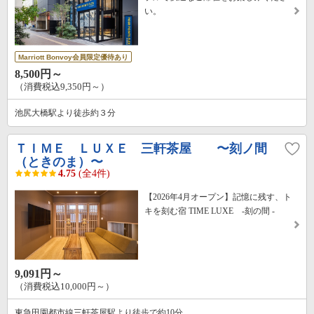
い。
Marriott Bonvoy会員限定優待あり
8,500円～
（消費税込9,350円～）
池尻大橋駅より徒歩約３分
ＴＩＭＥ ＬＵＸＥ 三軒茶屋 〜刻ノ間
（ときのま）〜
4.75
(全4件)
【2026年4月オープン】記憶に残す、ト
キを刻む宿 TIME LUXE -刻の間 -
9,091円～
（消費税込10,000円～）
東急田園都市線三軒茶屋駅より徒歩で約10分