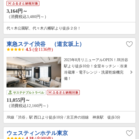
3,164円～
（消費税込3,480円～）
代々木公園駅、代々木八幡駅より徒歩２分！
東急ステイ渋谷 （道玄坂上）
4.5
(全1136件)
2023年8月リニューアルOPEN！JR渋谷
駅より徒歩10分！全室キッチン・冷凍
冷蔵庫・電子レンジ・洗濯乾燥機完
備！
サステナブルトラベル
11,055円～
（消費税込12,160円～）
JR線「渋谷」駅 西口より徒歩10分 / 京王井の頭線 神泉駅 徒歩3分
ウェスティンホテル東京
4.18
(全980件)