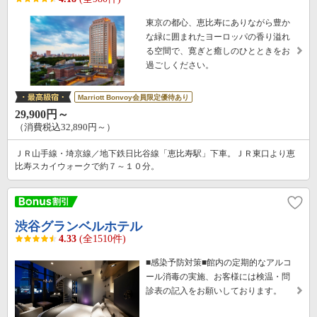
東京の都心、恵比寿にありながら豊か
な緑に囲まれたヨーロッパの香り溢れ
る空間で、寛ぎと癒しのひとときをお
過ごしください。
Marriott Bonvoy会員限定優待あり
29,900円～
（消費税込32,890円～）
ＪＲ山手線・埼京線／地下鉄日比谷線「恵比寿駅」下車。ＪＲ東口より恵
比寿スカイウォークで約７～１０分。
渋谷グランベルホテル
4.33
(全1510件)
■感染予防対策■館内の定期的なアルコ
ール消毒の実施、お客様には検温・問
診表の記入をお願いしております。