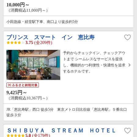
10,000円～
（消費税込11,000円～）
小田急線・経堂駅下車、南口より徒歩約5分
プリンス スマート イン 恵比寿
3.75
(全209件)
予約からチェックイン、チェックアウ
トまで シームレスなサービスを提供
し、機能的かつ利便性・快適性を追求
するホテルです。
9,425円～
（消費税込10,367円～）
JR「恵比寿駅」西口 徒歩5分 東京メトロ日比谷線「恵比寿駅」５番出口
徒歩３分
ＳＨＩＢＵＹＡ ＳＴＲＥＡＭ ＨＯＴＥＬ
5.0
(全179件)