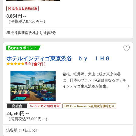
8,864円～
（消費税込9,750円～）
JR渋谷駅新南改札より徒歩3分
ホテルインディゴ東京渋谷 ｂｙ ＩＨＧ
5.0
(全2件)
箱根、軽井沢、犬山に続き東京渋谷
に、日本のブランド4店舗目なるホテル
インディゴ東京渋谷が誕生。
IHG One Rewards会員限定優待あり
24,546円～
（消費税込27,000円～）
渋谷駅より徒歩5分