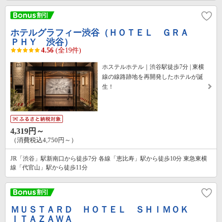
ホテルグラフィー渋谷（ＨＯＴＥＬ ＧＲＡ
ＰＨＹ 渋谷）
4.56
(全19件)
ホステルホテル｜渋谷駅徒歩7分 | 東横
線の線路跡地を再開発したホテルが誕
生！
4,319円～
（消費税込4,750円～）
JR「渋谷」駅新南口から徒歩7分 各線「恵比寿」駅から徒歩10分 東急東横
線「代官山」駅から徒歩11分
ＭＵＳＴＡＲＤ ＨＯＴＥＬ ＳＨＩＭＯＫ
ＩＴＡＺＡＷＡ