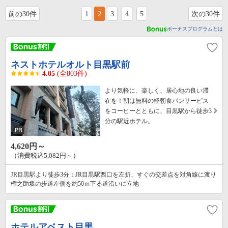
前の30件
1
2
3
4
5
次の30件
ボーナスプログラムとは
ネストホテルオルト目黒駅前
4.05
(全803件)
より気軽に、楽しく、居心地の良い滞
在を！朝は無料の軽朝食パンサービス
をコーヒーとともに、目黒駅から徒歩3
分の駅近ホテル。
4,620円～
（消費税込5,082円～）
JR目黒駅より徒歩3分：JR目黒駅西口を左折、すぐの交差点を対角線に渡り
権之助坂の歩道左側を約50ｍ下る道沿いに立地
ホテルアベスト目黒