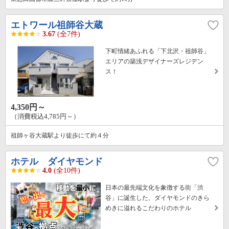
エトワール祖師谷大蔵
3.67
(全7件)
下町情緒あふれる「下北沢・祖師谷」
エリアの築浅デザイナーズレジデン
ス！
4,350円～
（消費税込4,785円～）
祖師ヶ谷大蔵駅より徒歩にて約４分
ホテル ダイヤモンド
4.0
(全10件)
日本の最先端文化を象徴する街「渋
谷」に誕生した、ダイヤモンドのきら
めきに溢れるこだわりのホテル