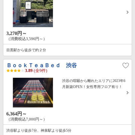
3,270円～
（消費税込3,596円～）
目黒駅から徒歩で約２分
ＢｏｏｋＴｅａＢｅｄ 渋谷
3.89
(全9件)
渋谷の喧騒から離れたエリアに2023年6
月新築OPEN！女性専用フロア有り！
6,364円～
（消費税込7,000円～）
渋谷駅より徒歩7分、神泉駅より徒歩5分