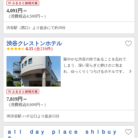
4,091円～
（消費税込4,500円～）
渋谷駅（西口）より徒歩にて約10分
渋谷クレストンホテル
4.15
(全216件)
賑やかな渋谷の街であることを忘れて
しまう、深い安らぎと静けさに包ま
れ、ゆっくりくつろげるホテルです。
7,819円～
（消費税込8,600円～）
JR渋谷駅 ハチ公口より徒歩12分
ａｌｌ ｄａｙ ｐｌａｃｅ ｓｈｉｂｕｙ
ａ