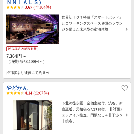
ＮＮＩＡＬＳ）
3.67
(全104件)
世界初ＩＯＴ搭載「スマートポッド」
とコワーキングスペース併設のラウン
ジを備えた未来型の宿泊体験
7,364円～
（消費税込8,100円～）
渋谷駅より徒歩にて約６分
やどかん
4.14
(全67件)
下北沢徒歩圏・全個室鍵付。渋谷、新
宿至近。元祖寝るだけお宿。 非対面チ
ェックイン推進。門限なし＆非干渉＆
非接客。