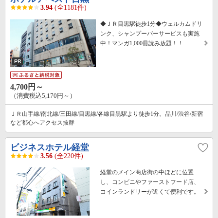
3.94
(全1181件)
◆ＪＲ目黒駅徒歩1分◆ウェルカムドリ
ンク、シャンプーバーサービスも実施
中！マンガ1,000冊読み放題！！
4,700円～
（消費税込5,170円～）
ＪＲ山手線/南北線/三田線/目黒線/各線目黒駅より徒歩1分。品川/渋谷/新宿
など都心へアクセス抜群
ビジネスホテル経堂
3.56
(全220件)
経堂のメイン商店街の中ほどに位置
し、コンビニやファーストフード店、
コインランドリーが近くて便利です。