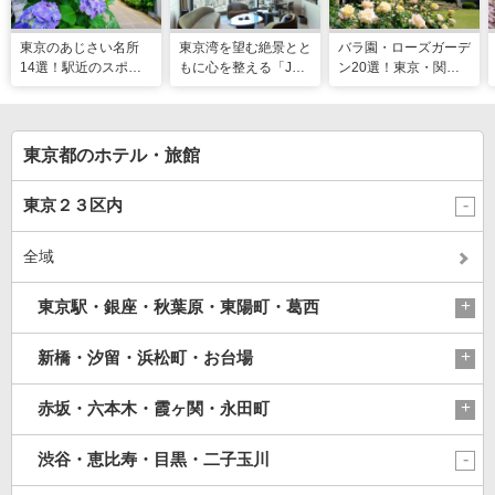
東京のあじさい名所
東京湾を望む絶景とと
バラ園・ローズガーデ
14選！駅近のスポッ
もに心を整える「JW
ン20選！東京・関東
トや2026年見頃情報
マリオット・ホテル東
の名所をご紹介
も
京」でのマインドフル
な滞在
東京都のホテル・旅館
東京２３区内
全域
東京駅・銀座・秋葉原・東陽町・葛西
新橋・汐留・浜松町・お台場
赤坂・六本木・霞ヶ関・永田町
渋谷・恵比寿・目黒・二子玉川