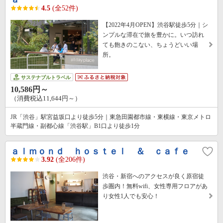
4.5
(全52件)
【2022年4月OPEN】渋谷駅徒歩5分｜シ
ンプルな滞在で旅を豊かに。いつ訪れ
ても飽きのこない、ちょうどいい場
所。
サステナブルトラベル
10,586円～
（消費税込11,644円～）
JR「渋谷」駅宮益坂口より徒歩5分｜東急田園都市線・東横線・東京メトロ
半蔵門線・副都心線「渋谷駅」B1口より徒歩1分
ａｌｍｏｎｄ ｈｏｓｔｅｌ ＆ ｃａｆｅ
3.92
(全206件)
渋谷・新宿へのアクセスが良く原宿徒
歩圏内！無料wifi、女性専用フロアがあ
り女性1人でも安心！