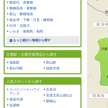
猪苗代・表磐梯
磐梯高原・裏磐梯
郡山・磐梯熱海
南会津・下郷・只見・檜枝岐
白河・須賀川
いわき・南相馬・相馬
もっと細かい地域から探す
主要駅・主要空港周辺から探す
福島駅
郡山駅
新白河駅
福島空港
人気スポットから探す
スパリゾートハワイ
五色沼
アンズ
安達太良山(鉄山)
猪苗代湖
磐梯山
塩屋崎