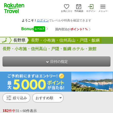
お気に入り
予約確認
ログイン
メニュー
全国
全国
長野県
長野・小布施・信州高山・戸隠・飯綱
長野・小布施・信州高山・戸隠・飯綱 ホテル・旅館
日付の指定
絞り込み
182
件中
31～60件表示