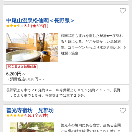
中尾山温泉松仙閣＜長野県＞
3.1
(全503件)
戦国武将も疲れを癒した秘湯■一度訪れ
ると癖になる、どこか懐かしい温泉旅
館。コラーゲンたっぷり水炊き鍋とお
肌潤う温泉
6,200円～
（消費税込6,820円～）
長野駅より車で２０分約９㎞、JR今井駅より車で５分約２.５ｋｍ、長野
Ｉ．Ｃより車で１５分。善光寺までは車で２５分。
善光寺宿坊 兄部坊
4.61
(全97件)
善光寺の境内にある宿坊。趣ある空間
と自慢の精進料理でおもてなし致しま