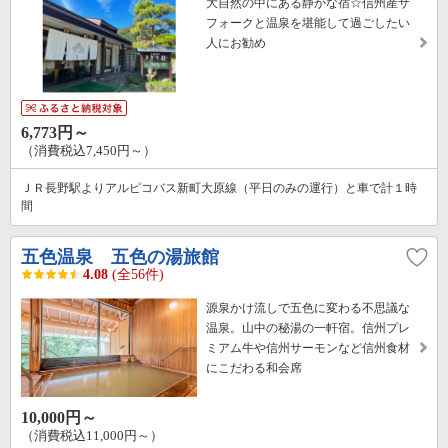
大自然の中にある静かな宿☆信州産サ
フォークと温泉を堪能して過ごしたい
人にお勧め
6,773円～
（消費税込7,450円～）
ＪＲ長野駅よりアルピコバス新町大原線（平日のみの運行）と車で計１時
間
五色温泉 五色の湯旅館
4.08
(全56件)
源泉かけ流しで五色に変わる不思議な
温泉。山中の秘湯の一軒宿。信州プレ
ミアム牛や信州サーモンなど信州食材
にこだわる和会席
10,000円～
（消費税込11,000円～）