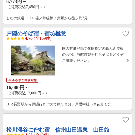
6,773円～
（消費税込7,450円～）
しなの鉄道・ＪＲ篠ノ井線篠ノ井駅から徒歩約7分
戸隠のそば宿・宿坊極意
4.76
(全169件)
国の有形登録文化財指定の葺ぶき屋根
のお宿。当館特製手打ちそばをどうぞ
ご堪能ください。
16,000円～
（消費税込17,600円～）
ＪＲ長野駅から戸隠行きバスで約５０分／戸隠中社下車徒歩１分
松川渓谷に佇む宿 信州山田温泉 山田館