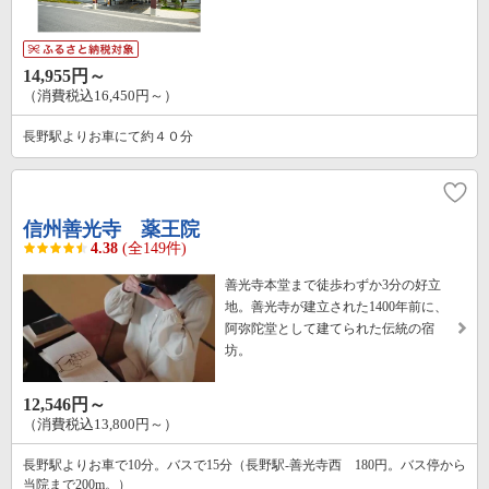
14,955円～
（消費税込16,450円～）
長野駅よりお車にて約４０分
信州善光寺 薬王院
4.38
(全149件)
善光寺本堂まで徒歩わずか3分の好立
地。善光寺が建立された1400年前に、
阿弥陀堂として建てられた伝統の宿
坊。
12,546円～
（消費税込13,800円～）
長野駅よりお車で10分。バスで15分（長野駅-善光寺西 180円。バス停から
当院まで200m。）