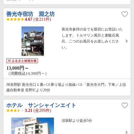
善光寺宿坊 淵之坊
4.67
(全211件)
善光寺参拝の全てを親切にお世話いた
します。トルマリン風呂と麦飯石風
呂、二つのお風呂をお楽しみくださ
い。
13,000円～
（消費税込14,300円～）
JR長野駅 善光寺口１番バス乗り場より路線バス「善光寺大門」下車／上信
越自動車道 長野ICより20分
ホテル サンシャインエイト
3.21
(全295件)
須坂駅より徒歩5分