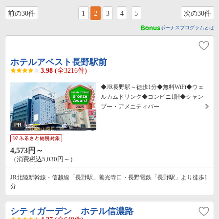
前の30件
1
2
3
4
5
次の30件
ボーナスプログラムとは
ホテルアベスト長野駅前
3.98
(全3216件)
◆JR長野駅～徒歩1分◆無料WiFi◆ウェ
ルカムドリンク◆コンビニ1階◆シャン
プー・アメニティバー
4,573円～
（消費税込5,030円～）
JR北陸新幹線・信越線「長野駅」善光寺口・長野電鉄「長野駅」より徒歩1
分
シティガーデン ホテル信濃路