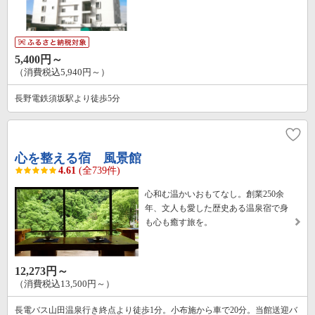
5,400円～
（消費税込5,940円～）
長野電鉄須坂駅より徒歩5分
心を整える宿 風景館
4.61
(全739件)
心和む温かいおもてなし。創業250余
年、文人も愛した歴史ある温泉宿で身
も心も癒す旅を。
12,273円～
（消費税込13,500円～）
長電バス山田温泉行き終点より徒歩1分。小布施から車で20分。当館送迎バ