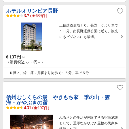
ホテルオリンピア長野
3.7
(全689件)
上信越道更埴ＩＣ、長野ＩＣより車で
１０分。南長野運動公園に近く、観光
にもビジネスにも最適。
6,137円～
（消費税込6,750円～）
ＪＲ篠ノ井線 篠ノ井駅より徒歩で１５分、車で５分
信州むしくらの湯 やきもち家 季の山・雲
海・かやぶきの宿
4.31
(全197件)
ふるさとの生活が体験できる宿泊施設
として、重厚なかやぶき屋根の民家を