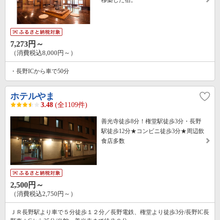
移築した宿。
7,273円～
（消費税込8,000円～）
・長野ICから車で50分
ホテルやま
3.48
(全1109件)
善光寺徒歩8分！権堂駅徒歩3分・長野
駅徒歩12分★コンビニ徒歩3分★周辺飲
食店多数
2,500円～
（消費税込2,750円～）
ＪＲ長野駅より車で５分徒歩１２分／長野電鉄、権堂より徒歩3分/長野IC長