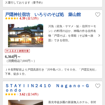
ス運行しております（要予約）
戸隠神社宿坊 いろりのそば処 築山館
4.39
(全52件)
川魚（岩魚・ヤマメ・鮎・信州サーモ
ン）の料理のほか、神職の作る信州名
物「戸隠そば」を堪能（そば食べ放
題）できる宿坊。
6,364円～
（消費税込7,000円～）
ＪＲ長野駅前より戸隠高原行き「川中島バス」で６０分。「戸隠宝光社」
下車、徒歩１分。
ＳＴＡＹＩＩＮ２４１０ Ｎａｇａｎｏ－Ｇ
ｏｎｄｏ
3.62
(全34件)
善光寺徒歩圏の新築無人ホテル。非対