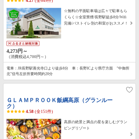
4.27
(全649件)
☆無料の平面駐車場は広々で駐車もら
くらく☆全室禁煙/長野駅徒歩8分/Wifi
完備/バストイレ別の和室がおススメ！
4,273円～
（消費税込4,700円～）
電車：JR長野駅善光寺口より徒歩8分 車：長野ICより県庁方面 ”中御所
北”信号左折所要時間約20分
ＧＬＡＭＰＲＯＯＫ飯綱高原（グランルー
ク）
4.58
(全151件)
高原の絶景と満点の星を楽しむグラン
ピングリゾート