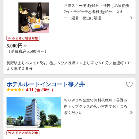
戸隠スキー場徒歩1分・神告げ温泉徒歩
2分・チビッ子忍者村徒歩5分。スキ
ー・避暑・登山に最適！
5,000円～
（消費税込5,500円～）
長野駅よりバスで６5分、徒歩５分／長野ＩＣより車で５０分／信濃町ＩＣ
より車で２５分
ホテルルートインコート篠ノ井
4.11
(全296件)
ＷＯＷＯＷ全室で無料視聴可！長野市
内トップクラスの広い室内でおくつろ
ぎください