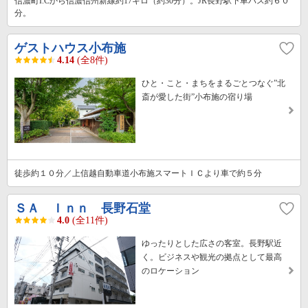
信濃町I.Cから信濃信州新線約17キロ（約30分）。JR長野駅下車バス約６０
分。
ゲストハウス小布施
4.14
(全8件)
ひと・こと・まちをまるごとつなぐ”北
斎が愛した街”小布施の宿り場
徒歩約１０分／上信越自動車道小布施スマートＩＣより車で約５分
ＳＡ Ｉｎｎ 長野石堂
4.0
(全11件)
ゆったりとした広さの客室。長野駅近
く。ビジネスや観光の拠点として最高
のロケーション