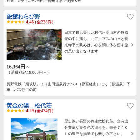
野東ＩCから25分/当館～善光寺まで徒歩８分
旅館わらび野
4.46
(全228件)
日本で最も美しい村信州高山村の原風
景の中に建ち、北アルプスの山々と善
光寺平の眺めは、心を潤し体を癒す旅
の思い出となります
16,364円～
（消費税込18,000円～）
長野電鉄『須坂駅』より山田温泉行きバス（原宮経由）にて〔蕨温泉〕下
車 バス停目の前
黄金の湯 松代荘
4.29
(全434件)
歴史深い長野の奥座敷松代荘。含有成
分豊富な黄金色の温泉を、毎分７４０
Ｌの豊潤な湯量でお楽しみ下さい。