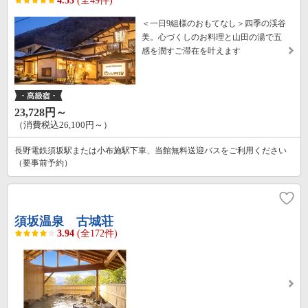
4.53
(全49件)
＜一日9組様のおもてなし＞四季の渓谷
美。心づくしのお料理と山田の湯で五
感を潤すご滞在を叶えます
23,728円～
（消費税込26,100円～）
長野電鉄須坂駅または小布施駅下車、当館無料送迎バスをご利用ください
（要事前予約）
須坂温泉 古城荘
3.94
(全172件)