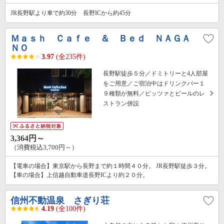
JR長野駅より車で約30分 長野ICから約45分
Ｍａｓｈ Ｃａｆｅ ＆ Ｂｅｄ ＮＡＧＡ
ＮＯ
3.97
(全235件)
長野駅徒歩５分／ドミトリーと4人部屋
をご用意／ご宿泊中はドリンクバー１
９種類が無料／ピッツァとビールのレ
ストラン併設
3,364円～
（消費税込3,700円～）
【電車の場合】東京駅から長野まで約１時間４０分。 JR長野駅徒歩３分。
【車の場合】上信越自動車道長野ICより約２０分。
信州不動温泉 さぎり荘
4.19
(全100件)