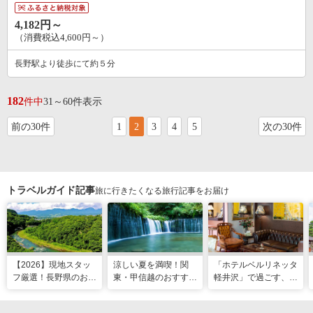
4,182円～
（消費税込4,600円～）
長野駅より徒歩にて約５分
182
件中
31～60件表示
前の30件
1
2
3
4
5
次の30件
トラベルガイド記事
旅に行きたくなる旅行記事をお届け
【2026】現地スタッ
涼しい夏を満喫！関
「ホテルベルリネッタ
フ厳選！長野県のおす
東・甲信越のおすすめ
軽井沢」で過ごす、ア
すめ観光スポット26
避暑地14選
ンティークに包まれる
選
優雅な休日