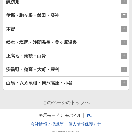
諏訪湖
伊那・駒ヶ根・飯田・昼神
木曽
松本・塩尻・浅間温泉・美ヶ原温泉
上高地・乗鞍・白骨
安曇野・穂高・大町・豊科
白馬・八方尾根・栂池高原・小谷
このページのトップへ
表示モード：
モバイル
PC
会社情報／標識等
個人情報保護方針
© Rakuten Group, Inc.