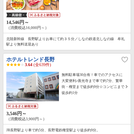
14,546円～
（消費税込16,000円～）
北陸新幹線 長野駅よりお車にて約３５分／しなの鉄道北しなの線 牟礼
駅より無料送迎あり
ホテルトレンド長野
3.64
(全639件)
無料駐車場30台有！車でのアクセスに
大変便利♪善光寺まで車で約7分、繁華
街・権堂まで徒歩約9分☆コンビニまで
徒歩約1分
3,546円～
（消費税込3,900円～）
JR長野駅より車で約5分、長野電鉄権堂駅より徒歩約9分。