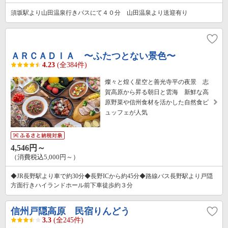
須坂駅より山田温泉行きバスにて４０分 山田温泉より送迎有り
ＡＲＣＡＤＩＡ 〜ふたつとない景色〜
4.23
(全384件)
燦々と煌く星空と善光寺平の夜景 志
賀高原から昇る朝日と雲海 新鮮な高
原野菜や信州食材を活かした自然食ビ
ュッフェが人気
4,546円～
（消費税込5,000円～）
◆JR長野駅より車で約30分◆長野ICから約45分◆路線バス長野駅より戸隠
方面行きハイランドホール前下車徒歩約３分
信州戸隠高原 民宿りんどう
3.3
(全245件)