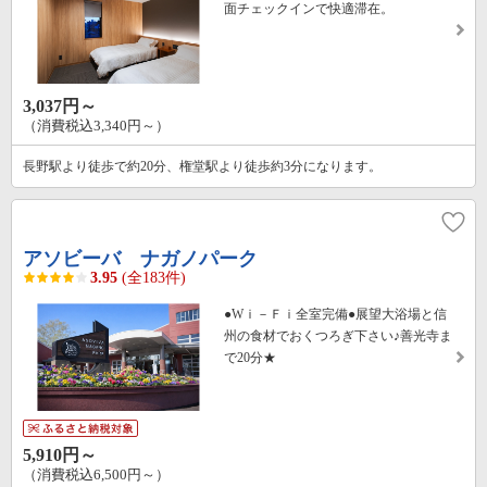
面チェックインで快適滞在。
3,037円～
（消費税込3,340円～）
長野駅より徒歩で約20分、権堂駅より徒歩約3分になります。
アソビーバ ナガノパーク
3.95
(全183件)
●Wｉ－Ｆｉ全室完備●展望大浴場と信
州の食材でおくつろぎ下さい♪善光寺ま
で20分★
5,910円～
（消費税込6,500円～）