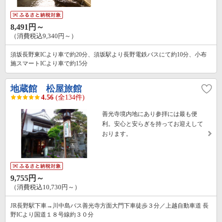
8,491円～
（消費税込9,340円～）
須坂長野東ICより車で約20分、須坂駅より長野電鉄バスにて約10分、小布
施スマートICより車で約15分
地蔵館 松屋旅館
4.56
(全134件)
善光寺境内地にあり参拝には最も便
利。安心と安らぎを持ってお迎えして
おります。
9,755円～
（消費税込10,730円～）
JR長野駅下車→川中島バス善光寺方面大門下車徒歩３分／上越自動車道 長
野ICより国道１８号線約３０分