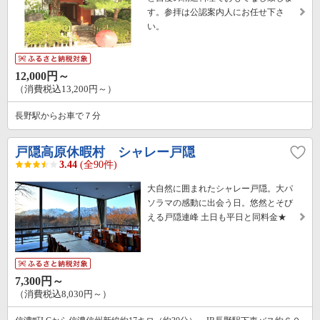
す。参拝は公認案内人にお任せ下さ
い。
12,000円～
（消費税込13,200円～）
長野駅からお車で７分
戸隠高原休暇村 シャレー戸隠
3.44
(全90件)
大自然に囲まれたシャレー戸隠。大パ
ソラマの感動に出会う日。悠然とそび
える戸隠連峰 土日も平日と同料金★
7,300円～
（消費税込8,030円～）