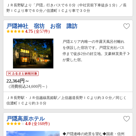
ＪＲ長野駅より「戸隠」行きバスで６０分（中社宮前下車徒歩１分）／長
野ＩＣより車で６０分／信濃町ＩＣより車で３０分
戸隠神社 宿坊 お宿 諏訪
4.75
(全57件)
戸隠エリア内唯一の半露天風呂付離れ
を併設した宿坊です。戸隠宝光社バス
停まで徒歩2分の好立地。文豪林芙美子
が愛した宿。
22,364円～
（消費税込24,600円～）
ＪＲ長野駅・ＪＲ信越線黒姫駅／上信越道長野ＩＣより約３０分／同じく
信濃町ＩＣより約３０分
戸隠高原ホテル
4.0
(全168件)
◆戸隠連峰の絶景を望む◆国産・信州