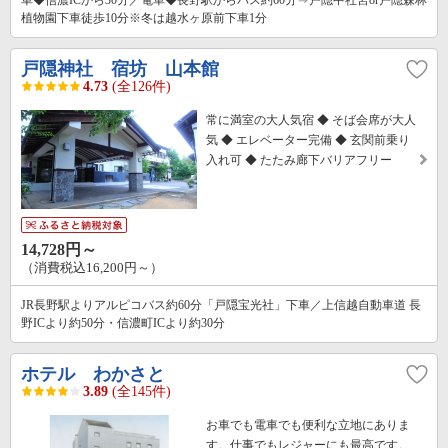
車◆信濃ICから30分／電車◆長野駅からバス約60分⇒戸隠中社宮or戸隠森林
植物園下車徒歩10分※冬は越水ヶ原前下車1分
戸隠神社 宿坊 山本館
4.73
(全126件)
常に満室の大人気宿 ◆ そば会席が大人
気 ◆ エレベーター完備 ◆ 玄関前乗り
入れ可 ◆ たたみ廊下バリアフリー
14,728円～
（消費税込16,200円～）
JR長野駅よりアルピコバス約60分「戸隠宝光社」下車／上信越自動車道 長
野ICより約50分・信濃町ICより約30分
ホテル わかさと
3.89
(全145件)
お車でも電車でも便利な立地にありま
す。仕事でもレジャーにも最高です。