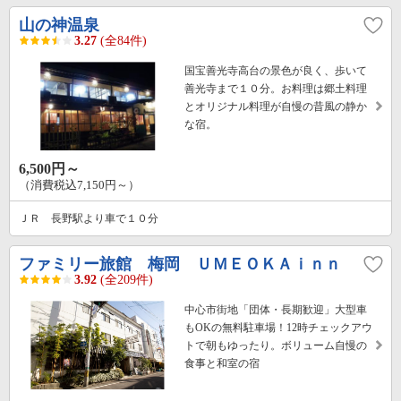
山の神温泉
3.27
(全84件)
国宝善光寺高台の景色が良く、歩いて
善光寺まで１０分。お料理は郷土料理
とオリジナル料理が自慢の昔風の静か
な宿。
6,500円～
（消費税込7,150円～）
ＪＲ 長野駅より車で１０分
ファミリー旅館 梅岡 ＵＭＥＯＫＡｉｎｎ
3.92
(全209件)
中心市街地「団体・長期歓迎」大型車
もOKの無料駐車場！12時チェックアウ
トで朝もゆったり。ボリューム自慢の
食事と和室の宿