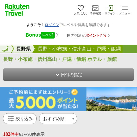
お気に入り
予約確認
ログイン
メニュー
全国
全国
長野県
長野・小布施・信州高山・戸隠・飯綱
長野・小布施・信州高山・戸隠・飯綱 ホテル・旅館
日付の指定
絞り込み
182
件中
61～90件表示