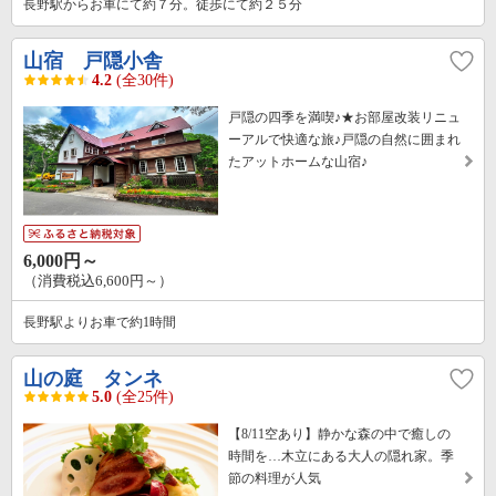
長野駅からお車にて約７分。徒歩にて約２５分
山宿 戸隠小舎
4.2
(全30件)
戸隠の四季を満喫♪★お部屋改装リニュ
ーアルで快適な旅♪戸隠の自然に囲まれ
たアットホームな山宿♪
6,000円～
（消費税込6,600円～）
長野駅よりお車で約1時間
山の庭 タンネ
5.0
(全25件)
【8/11空あり】静かな森の中で癒しの
時間を…木立にある大人の隠れ家。季
節の料理が人気