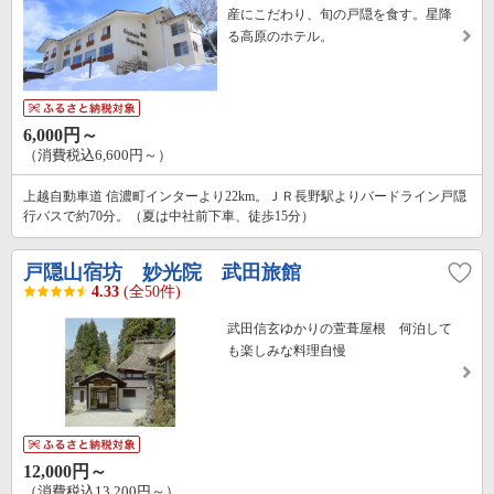
産にこだわり、旬の戸隠を食す。星降
る高原のホテル。
6,000円～
（消費税込6,600円～）
上越自動車道 信濃町インターより22km。ＪＲ長野駅よりバードライン戸隠
行バスで約70分。（夏は中社前下車、徒歩15分）
戸隠山宿坊 妙光院 武田旅館
4.33
(全50件)
武田信玄ゆかりの萱葺屋根 何泊して
も楽しみな料理自慢
12,000円～
（消費税込13,200円～）