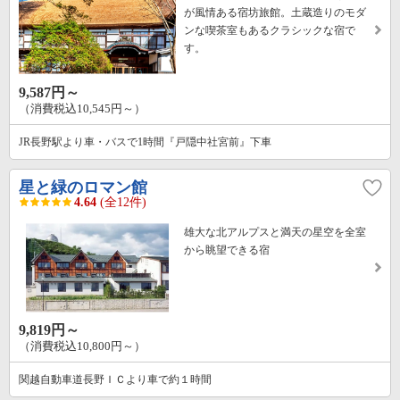
が風情ある宿坊旅館。土蔵造りのモダ
ンな喫茶室もあるクラシックな宿で
す。
9,587円～
（消費税込10,545円～）
JR長野駅より車・バスで1時間『戸隠中社宮前』下車
星と緑のロマン館
4.64
(全12件)
雄大な北アルプスと満天の星空を全室
から眺望できる宿
9,819円～
（消費税込10,800円～）
関越自動車道長野ＩＣより車で約１時間