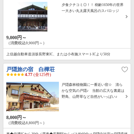
夕食クチコミ◎！！ 樹齢1650年の世界
一大きい丸太露天風呂のスパロッジ
9,000円～
（消費税込9,900円～）
上信越自動車道須坂長野東IC、または小布施スマートICより50分
戸隠旅の宿 白樺荘
4.77
(全125件)
戸隠森林植物園に一番近い宿☆ 清ら
かな空気の戸隠♪ 当館の広大な裏庭は
野鳥、山野草など自然がいっぱい♪
8,000円～
（消費税込8,800円～）