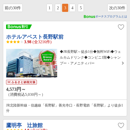
前の30件
1
2
3
4
5
次の30件
ボーナスプログラムとは
ホテルアベスト長野駅前
3.98
(全3216件)
◆JR長野駅～徒歩1分◆無料WiFi◆ウェ
ルカムドリンク◆コンビニ1階◆シャン
プー・アメニティバー
4,573円～
（消費税込5,030円～）
JR北陸新幹線・信越線「長野駅」善光寺口・長野電鉄「長野駅」より徒歩1
分
鷹明亭 辻旅館