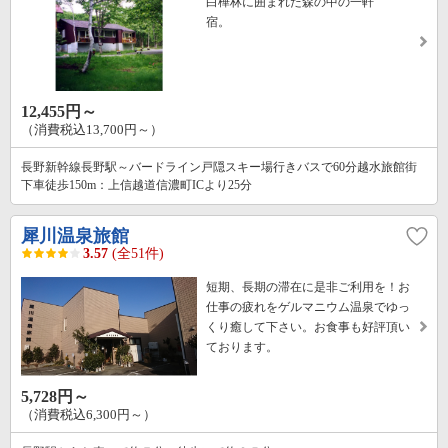
白樺林に囲まれた森の中の一軒
宿。
12,455円～
（消費税込13,700円～）
長野新幹線長野駅～バードライン戸隠スキー場行きバスで60分越水旅館街
下車徒歩150m：上信越道信濃町ICより25分
犀川温泉旅館
3.57
(全51件)
短期、長期の滞在に是非ご利用を！お
仕事の疲れをゲルマニウム温泉でゆっ
くり癒して下さい。お食事も好評頂い
ております。
5,728円～
（消費税込6,300円～）