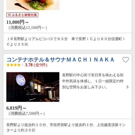
11,000円～
（消費税込12,100円～）
ＪＲ長野駅よりアルピコバスで６５分 車で長野ＩＣより６０分信濃町Ｉ
Ｃより２５分
コンテナホテル＆サウナＭＡＣＨＩＮＡＫＡ
3.78
(全9件)
長野駅の中心街で非日常を味わえる街
中外気浴を体感し、１日一組限定の特
別な空間をお楽しみ下さい。
6,819円～
（消費税込7,500円～）
長野駅より徒歩約１０分、市役所前駅より徒歩約１分、上信越道須坂イン
ターより約３０分