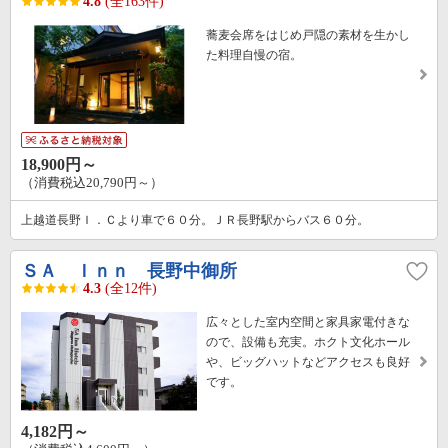
4.8
(全163件)
蕎麦会席をはじめ戸隠の素材を生かし
た料理自慢の宿。
18,900円～
（消費税込20,790円～）
上越道長野Ｉ．Ｃより車で６０分。ＪＲ長野駅からバス６０分。
ＳＡ Ｉｎｎ 長野中御所
4.3
(全12件)
広々とした室内空間と家具家電付きな
ので、設備も充実。ホクト文化ホール
や、ビッグハットなどアクセスも良好
です。
4,182円～