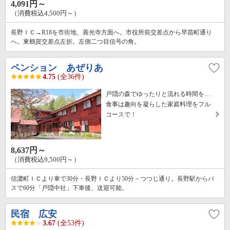
4,091円～
（消費税込4,500円～）
長野ＩＣ→R18を市街地、善光寺方面へ。市役所前交差点から早苗町通り
へ。東鶴賀交差点左折。左側二つ目信号の角。
ペンション あぜりあ
4.75
(全36件)
戸隠の森でゆったりと流れる時間を…
食事は趣向を凝らした家庭料理をフル
コースで！
8,637円～
（消費税込9,500円～）
信濃町ＩＣより車で30分・長野ＩＣより50分－つつじ通り。長野駅からバ
スで60分「戸隠中社」下車後、送迎可能。
民宿 広安
3.67
(全53件)