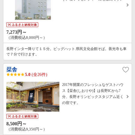
7,273円～
（消費税込8,000円～）
長野インター降りて１５分。ビッグハット.県民文化会館そば。善光寺も車
で７分で行けます。
栞舎
5.0
(全26件)
2017年開業のフレッシュなゲストハウ
ス【栞舎(しおりや)】は長野ICから7
分、長野オリンピックスタジアム近く
の宿です。
8,500円～
（消費税込9,350円～）