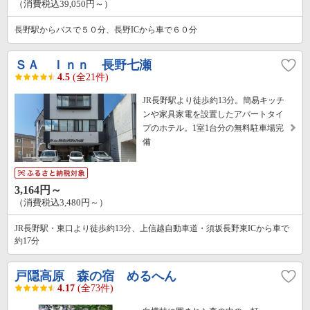
（消費税込39,050円～）
長野駅からバスで５０分、長野ICから車で６０分
ＳＡ Ｉｎｎ 長野七瀬
4.5
(全21件)
JR長野駅より徒歩約13分。簡易キッチ
ンや家具家電を設置したアパートタイ
プのホテル。1室1台分の無料駐車場完
備
3,164円～
（消費税込3,480円～）
JR長野駅・東口より徒歩約13分、上信越自動車道・須坂長野東ICから車で
約17分
戸隠高原 森の宿 めるへん
4.17
(全73件)