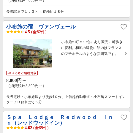
（消費税込4,600円～）
長野駅まで１．３ｋｍ 徒歩約１８分
小布施の宿 ヴァンヴェール
4.5
(全82件)
小布施の町 の中心にあり観光に町歩き
に便利。和風の建物に館内はフランス
のプチホテルのような雰囲気です。
8,000円～
（消費税込8,800円～）
長野電鉄・小布施駅より徒歩1０分、上信越自動車道・小布施スマートイン
ターよりお車にて５分
Ｓｐａ Ｌｏｄｇｅ Ｒｅｄｗｏｏｄ Ｉｎ
ｎ（レッドウッドイン）
4.62
(全89件)