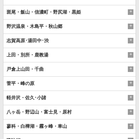
斑尾・飯山・信濃町・野尻湖・黒姫
野沢温泉・木島平・秋山郷
志賀高原･湯田中･渋
上田・別所・鹿教湯
戸倉上山田・千曲
菅平・峰の原
軽井沢・佐久･小諸
八ヶ岳・野辺山・富士見・原村
蓼科・白樺湖・霧ヶ峰・車山