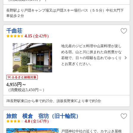
長野駅より戸隠キャンプ場又は戸隠スキー場行バス（５５分）中社大門下
車徒歩２分
千曲荘
4.15
(全42件)
地元産のジビエ料理や山菜料理が楽し
める宿。山と川に挟まれた自然豊かな
若穂で、日々の喧騒を忘れてゆっくり
とお寛ぎください。
4,955円～
（消費税込5,450円～）
JR長野駅東口から車で約25分、須坂長野東ICより車で約5分
旅館 横倉 宿坊（旧十輪院）
4.0
(全147件)
戸隠神社中社の近くで、カヤぶき屋根