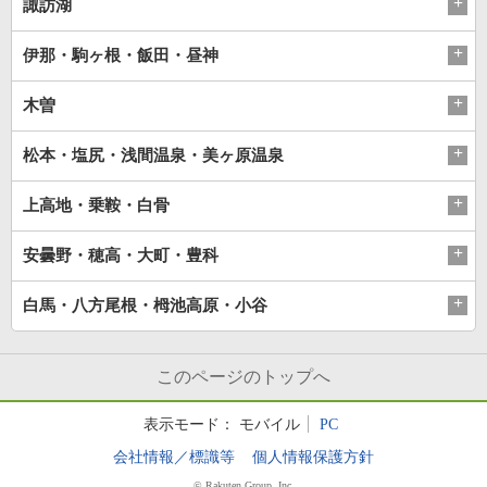
諏訪湖
伊那・駒ヶ根・飯田・昼神
木曽
松本・塩尻・浅間温泉・美ヶ原温泉
上高地・乗鞍・白骨
安曇野・穂高・大町・豊科
白馬・八方尾根・栂池高原・小谷
このページのトップへ
表示モード：
モバイル
PC
会社情報／標識等
個人情報保護方針
© Rakuten Group, Inc.