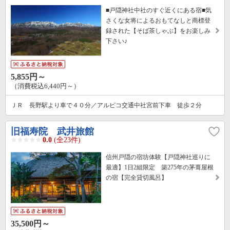
■戸隠神社中社のすぐ近くにある宿■気
さくな女将によるおもてなしと商標登
録された【そば茶しゃぶ】をお楽しみ
下さい♪
5,855円～
（消費税込6,440円～）
ＪＲ 長野駅より車で４０分／アルピコ交通中社宮前下車 徒歩２分
旧福寿院 武井旅館
0.0
(全23件)
信州戸隠の宿坊体験【戸隠神社巡りに
最適】1日2組限定 築275年の茅葺屋根
の宿【完全貸切風呂】
35,500円～