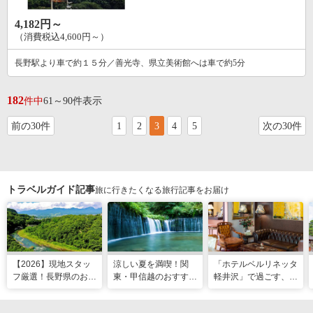
4,182円～
（消費税込4,600円～）
長野駅より車で約１５分／善光寺、県立美術館へは車で約5分
182
件中
61～90件表示
前の30件
1
2
3
4
5
次の30件
トラベルガイド記事
旅に行きたくなる旅行記事をお届け
【2026】現地スタッ
涼しい夏を満喫！関
「ホテルベルリネッタ
フ厳選！長野県のおす
東・甲信越のおすすめ
軽井沢」で過ごす、ア
すめ観光スポット26
避暑地14選
ンティークに包まれる
選
優雅な休日