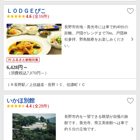
ＬＯＤＧＥぴこ
4.6
(全16件)
長野市街地・善光寺には車で約40分の
距離。戸隠ゲレンデまで70m。戸隠神
社参拝、野鳥観察をお楽しみくださ
い。
6,428円～
（消費税込7,070円～）
ＪＲ長野駅／上信越道・長野ＩＣ、信濃町ＩＣ
いかほ別館
4.4
(全28件)
長野市内を一望できる眺望が自慢の旅
館です。善光寺、県立美術館へは車で
約５分の立地です。