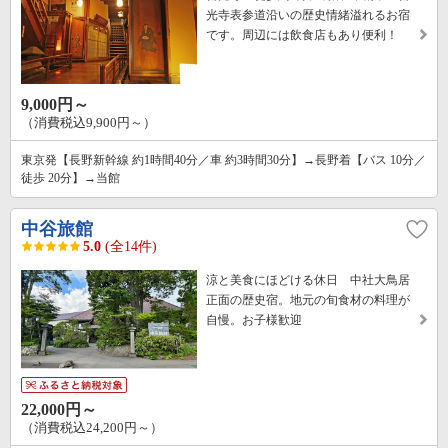
光寺表参道沿いの歴史情緒溢れるお宿
です。周辺には飲食店もあり便利！
9,000円～
（消費税込9,900円～）
東京発【長野新幹線 約1時間40分／車 約3時間30分】→長野着【バス 10分／
徒歩 20分】→当館
中谷旅館
5.0
(全14件)
涼と美食にほどける休日 中社大鳥居
正面の歴史宿。地元の旬食材の料理が
自慢。お子様歓迎
22,000円～
（消費税込24,200円～）