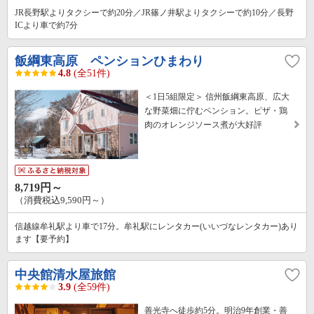
JR長野駅よりタクシーで約20分／JR篠ノ井駅よりタクシーで約10分／長野
ICより車で約7分
飯綱東高原 ペンションひまわり
4.8
(全51件)
＜1日5組限定＞ 信州飯綱東高原、広大
な野菜畑に佇むペンション。ピザ・鶏
肉のオレンジソース煮が大好評
8,719円～
（消費税込9,590円～）
信越線牟礼駅より車で17分。牟礼駅にレンタカー(いいづなレンタカー)あり
ます【要予約】
中央館清水屋旅館
3.9
(全59件)
善光寺へ徒歩約5分。明治9年創業・善